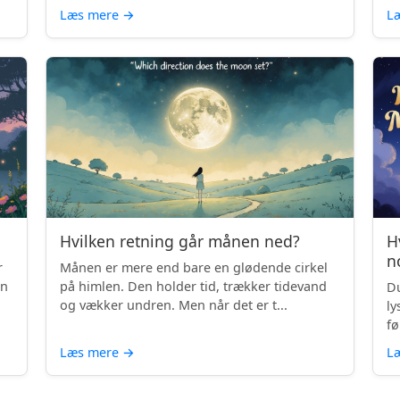
Læs mere
→
L
Hvilken retning går månen ned?
H
n
r
Månen er mere end bare en glødende cirkel
en
på himlen. Den holder tid, trækker tidevand
Du
og vækker undren. Men når det er t...
ly
fø
Læs mere
→
L