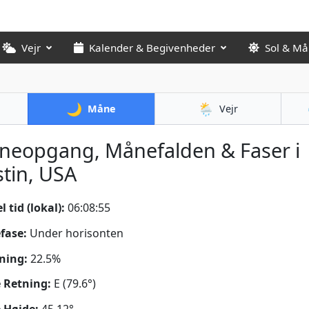
Vejr
Kalender & Begivenheder
Sol & M
🌙
🌦️
Måne
Vejr
neopgang, Månefalden & Faser i
tin, USA
 tid (lokal):
06:08:57
fase:
Under horisonten
ning:
22.5%
 Retning:
E (79.6°)