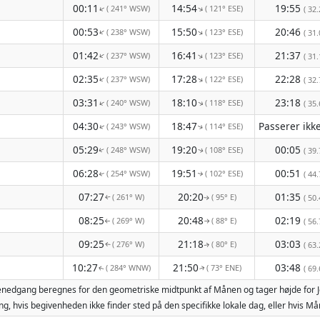
00:11
14:54
19:55
( 241° WSW)
( 121° ESE)
↑
↑
( 32.
00:53
15:50
20:46
( 238° WSW)
( 123° ESE)
↑
↑
( 31.
01:42
16:41
21:37
( 237° WSW)
( 123° ESE)
↑
↑
( 31.
02:35
17:28
22:28
( 237° WSW)
( 122° ESE)
↑
↑
( 32.
03:31
18:10
23:18
( 240° WSW)
( 118° ESE)
↑
↑
( 35.
04:30
18:47
( 243° WSW)
( 114° ESE)
↑
↑
05:29
19:20
00:05
( 248° WSW)
( 108° ESE)
( 39.
↑
↑
06:28
19:51
00:51
( 254° WSW)
( 102° ESE)
( 44.
↑
↑
07:27
20:20
01:35
( 261° W)
( 95° E)
( 50.
↑
↑
08:25
20:48
02:19
( 269° W)
( 88° E)
( 56.
↑
↑
09:25
21:18
03:03
( 276° W)
( 80° E)
( 63.
↑
↑
10:27
21:50
03:48
( 284° WNW)
( 73° ENE)
( 69.
↑
↑
ånenedgang beregnes for den geometriske midtpunkt af Månen og tager højde for 
g, hvis begivenheden ikke finder sted på den specifikke lokale dag, eller hvis