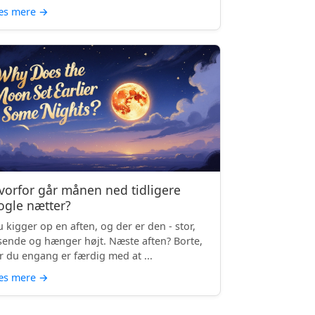
æs mere
→
vorfor går månen ned tidligere
ogle nætter?
 kigger op en aften, og der er den - stor,
sende og hænger højt. Næste aften? Borte,
r du engang er færdig med at ...
æs mere
→