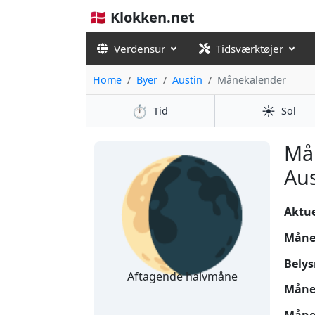
🇩🇰 Klokken.net
Verdensur
Tidsværktøjer
Home
Byer
Austin
Månekalender
⏱️
☀️
Tid
Sol
🌘
Må
Aus
Aktuel
Måne
Belys
Aftagende halvmåne
Måne