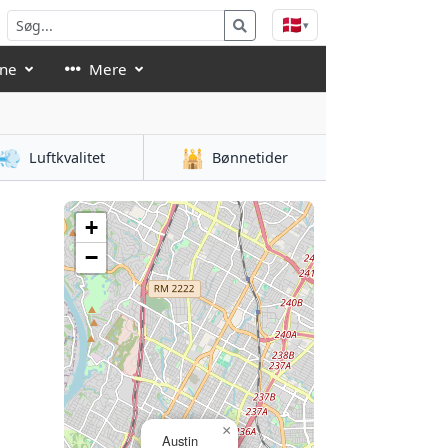
🇩🇰
▾
åne
Mere
💨
🕌
Luftkvalitet
Bønnetider
+
−
×
Austin