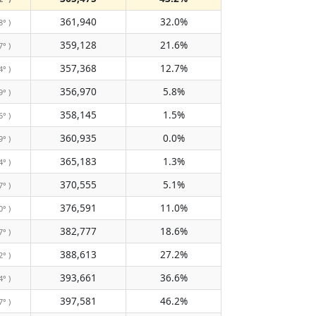
361,940
32.0%
8° )
359,128
21.6%
7° )
357,368
12.7%
4° )
356,970
5.8%
9° )
358,145
1.5%
6° )
360,935
0.0%
9° )
365,183
1.3%
4° )
370,555
5.1%
7° )
376,591
11.0%
0° )
382,777
18.6%
7° )
388,613
27.2%
2° )
393,661
36.6%
4° )
397,581
46.2%
7° )