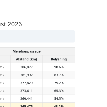
ust 2026
Meridianpassage
Afstand (km)
Belysning
386,027
90.6%
6° )
381,992
83.7%
8° )
377,829
75.2%
2° )
373,611
65.3%
5° )
369,441
54.5%
3° )
365,475
43.2%
2° )