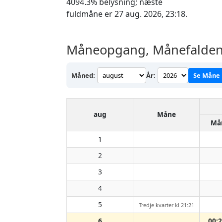
4094.3% belysning; næste
fuldmåne er 27 aug. 2026, 23:18.
Måneopgang, Månefalden 
Måned:
År:
Se Måne
aug
Måne
Må
1
2
3
4
5
Tredje kvarter kl 21:21
6
00: