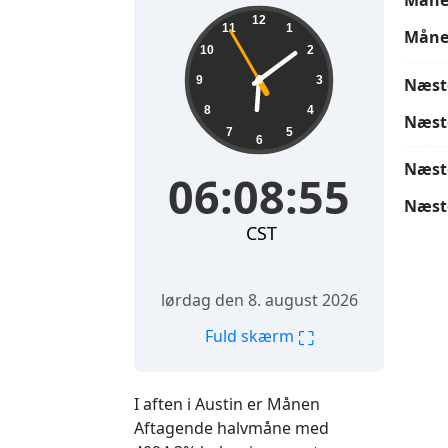
Måne
06:08:57
12
11
1
Måne
10
2
9
3
Næst
8
4
Næst
7
5
6
Næst
06:08:57
Næst
CST
lørdag den 8. august 2026
⛶
Fuld skærm
I aften i Austin er Månen
Aftagende halvmåne med