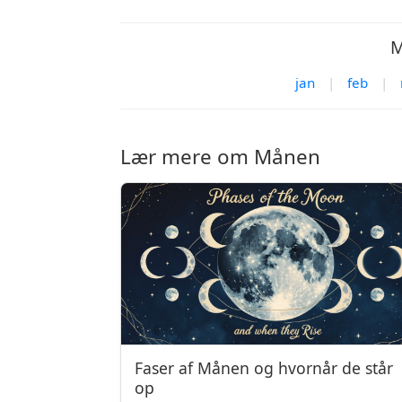
M
jan
|
feb
|
Lær mere om Månen
Faser af Månen og hvornår de står
op