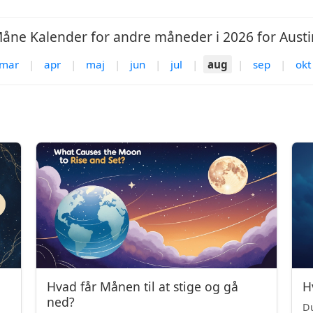
åne Kalender for andre måneder i 2026 for Austi
mar
|
apr
|
maj
|
jun
|
jul
|
aug
|
sep
|
okt
Hvad får Månen til at stige og gå
H
ned?
Du