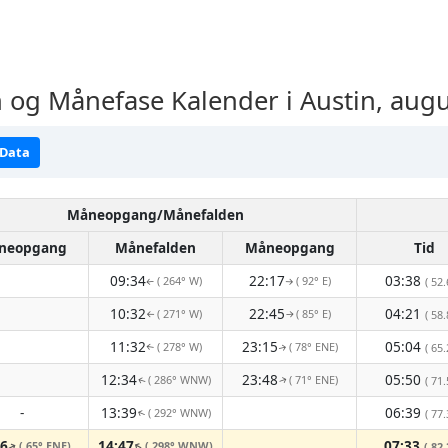
og Månefase Kalender i Austin, aug
 Data
Måneopgang/Månefalden
neopgang
Månefalden
Måneopgang
Tid
09:34
22:17
03:38
( 264° W)
( 92° E)
( 52.
↑
↑
10:32
22:45
04:21
( 271° W)
( 85° E)
( 58.
↑
↑
11:32
23:15
05:04
( 278° W)
( 78° ENE)
( 65.
↑
↑
12:34
23:48
05:50
( 286° WNW)
( 71° ENE)
( 71.
↑
↑
-
13:39
06:39
( 292° WNW)
( 77.
↑
26
14:47
07:33
( 65° ENE)
( 298° WNW)
↑
( 82.
↑