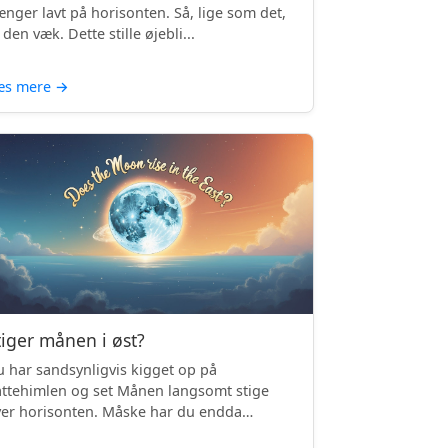
nger lavt på horisonten. Så, lige som det,
 den væk. Dette stille øjebli...
æs mere
→
tiger månen i øst?
 har sandsynligvis kigget op på
ttehimlen og set Månen langsomt stige
er horisonten. Måske har du endda
mærket, ...