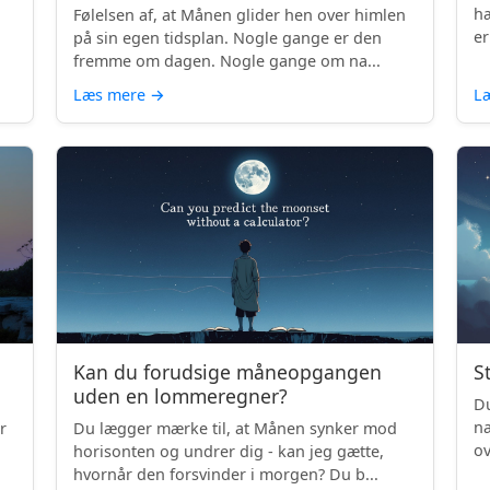
hæ
Følelsen af, at Månen glider hen over himlen
er
på sin egen tidsplan. Nogle gange er den
fremme om dagen. Nogle gange om na...
Læs mere
→
L
Kan du forudsige måneopgangen
S
uden en lommeregner?
Du
na
r
Du lægger mærke til, at Månen synker mod
ov
horisonten og undrer dig - kan jeg gætte,
be
hvornår den forsvinder i morgen? Du b...