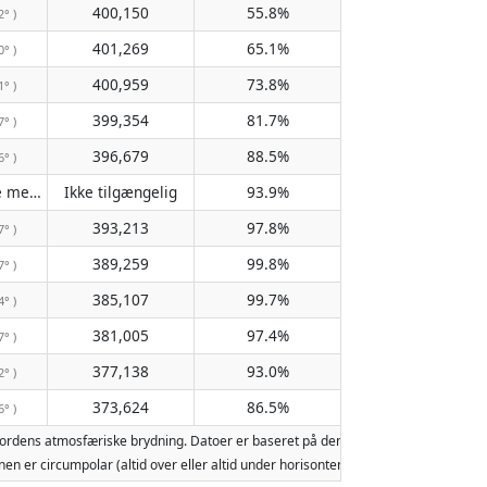
400,150
55.8%
2° )
401,269
65.1%
0° )
400,959
73.8%
1° )
399,354
81.7%
7° )
396,679
88.5%
6° )
Passerer ikke meridianen
Ikke tilgængelig
93.9%
( Ikke tilgængelig )
393,213
97.8%
7° )
389,259
99.8%
7° )
385,107
99.7%
4° )
381,005
97.4%
7° )
377,138
93.0%
2° )
373,624
86.5%
6° )
Jordens atmosfæriske brydning. Datoer er baseret på den gregorianske kalender.
 Månen er circumpolar (altid over eller altid under horisonten). To måneopgang