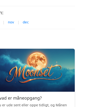
n:
|
nov
|
dec
vad er måneopgang?
 er ude sent eller oppe tidligt, og Månen