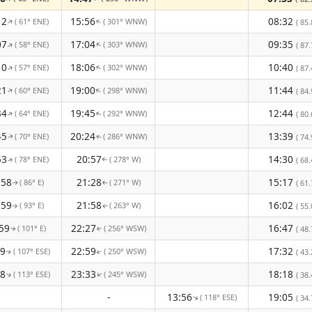
12
15:56
08:32
( 61° ENE)
( 301° WNW)
↑
↑
( 85.
07
17:04
09:35
( 58° ENE)
( 303° WNW)
↑
↑
( 87.
10
18:06
10:40
( 57° ENE)
( 302° WNW)
↑
↑
( 87.
21
19:00
11:44
( 60° ENE)
( 298° WNW)
↑
↑
( 84.
34
19:45
12:44
( 64° ENE)
( 292° WNW)
( 80.
↑
↑
45
20:24
13:39
( 70° ENE)
( 286° WNW)
( 74.
↑
↑
53
20:57
14:30
( 78° ENE)
( 278° W)
( 68.
↑
↑
:58
21:28
15:17
( 86° E)
( 271° W)
( 61.
↑
↑
:59
21:58
16:02
( 93° E)
( 263° W)
( 55.
↑
↑
59
22:27
16:47
( 101° E)
( 256° WSW)
( 48.
↑
↑
59
22:59
17:32
( 107° ESE)
( 250° WSW)
( 43.
↑
↑
58
23:33
18:18
( 113° ESE)
( 245° WSW)
( 38.
↑
↑
-
13:56
19:05
( 118° ESE)
↑
( 34.