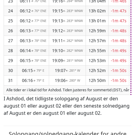
23
06:11
19:16
13h 04m
-1m 46s
76° ENE
284° WNW
↑
↑
24
06:12
19:15
13h 02m
-1m 47s
76° ENE
283° WNW
↑
↑
25
06:12
19:13
13h 01m
-1m 47s
77° ENE
283° WNW
↑
↑
26
06:13
19:12
12h 59m
-1m 48s
77° ENE
283° WNW
↑
↑
27
06:13
19:11
12h 57m
-1m 48s
78° ENE
282° WNW
↑
↑
28
06:14
19:10
12h 55m
-1m 49s
78° ENE
282° WNW
↑
↑
29
06:15
19:09
12h 53m
-1m 49s
78° ENE
281° WNW
↑
↑
30
06:15
19:07
12h 52m
-1m 50s
79° E
281° W
↑
↑
31
06:16
19:06
12h 50m
-1m 50s
79° E
280° W
↑
↑
Alle tider er i lokal tid for Ashdod. Tiden justeres for sommertid (DST), når d
I Ashdod, det tidligste solopgang af August er den
august 01 eller august 02 eller den seneste solnedgang
af August er den august 01 eller august 02.
Solopgang/solnedgang-kalender for andre