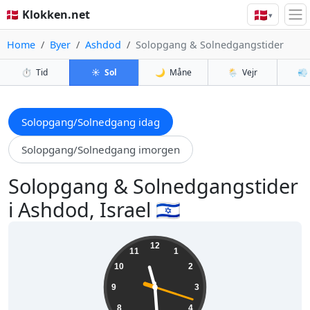
🇩🇰
🇩🇰 Klokken.net
▾
Home
Byer
Ashdod
Solopgang & Solnedgangstider
⏱️
Tid
☀️
Sol
🌙
Måne
🌦️
Vejr
💨
Solopgang/Solnedgang idag
Solopgang/Solnedgang imorgen
Solopgang & Solnedgangstider
i Ashdod, Israel 🇮🇱
11:29:19
12
11
1
10
2
9
3
8
4