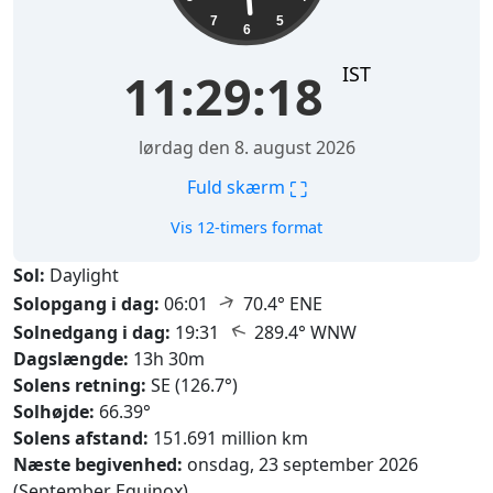
7
5
6
IST
11:29:19
lørdag den 8. august 2026
⛶
Fuld skærm
Vis 12-timers format
Sol:
Daylight
↑
Solopgang i dag:
06:01
70.4° ENE
↑
Solnedgang i dag:
19:31
289.4° WNW
Dagslængde:
13h 30m
Solens retning:
SE (126.7°)
Solhøjde:
66.39°
Solens afstand:
151.691 million km
Næste begivenhed:
onsdag, 23 september 2026
(September Equinox)