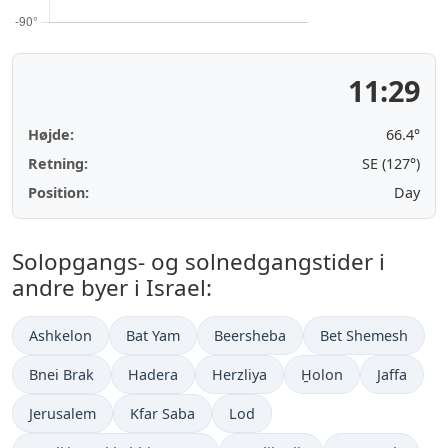
11:29
Højde:
66.4°
Retning:
SE (127°)
Position:
Day
Solopgangs- og solnedgangstider i
andre byer i Israel:
Ashkelon
Bat Yam
Beersheba
Bet Shemesh
Bnei Brak
Hadera
Herzliya
H̱olon
Jaffa
Jerusalem
Kfar Saba
Lod