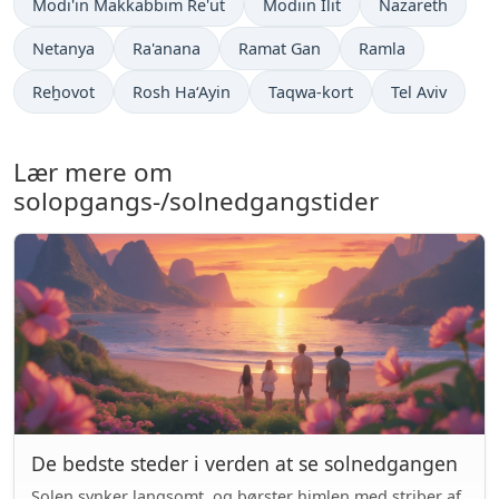
Modi'in Makkabbim Re'ut
Modiin Ilit
Nazareth
Netanya
Ra'anana
Ramat Gan
Ramla
Reẖovot
Rosh Ha‘Ayin
Taqwa-kort
Tel Aviv
Lær mere om
solopgangs-/solnedgangstider
De bedste steder i verden at se solnedgangen
Solen synker langsomt, og børster himlen med striber af