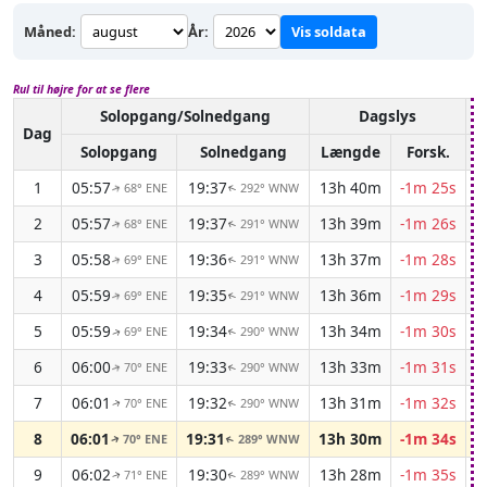
Måned:
År:
Vis soldata
Rul til højre for at se flere
Solopgang/Solnedgang
Dagslys
A
Dag
Solopgang
Solnedgang
Længde
Forsk.
1
05:57
19:37
13h 40m
-1m 25s
68° ENE
292° WNW
↑
↑
2
05:57
19:37
13h 39m
-1m 26s
68° ENE
291° WNW
↑
↑
3
05:58
19:36
13h 37m
-1m 28s
69° ENE
291° WNW
↑
↑
4
05:59
19:35
13h 36m
-1m 29s
69° ENE
291° WNW
↑
↑
5
05:59
19:34
13h 34m
-1m 30s
69° ENE
290° WNW
↑
↑
6
06:00
19:33
13h 33m
-1m 31s
70° ENE
290° WNW
↑
↑
7
06:01
19:32
13h 31m
-1m 32s
70° ENE
290° WNW
↑
↑
8
06:01
19:31
13h 30m
-1m 34s
70° ENE
289° WNW
↑
↑
9
06:02
19:30
13h 28m
-1m 35s
71° ENE
289° WNW
↑
↑