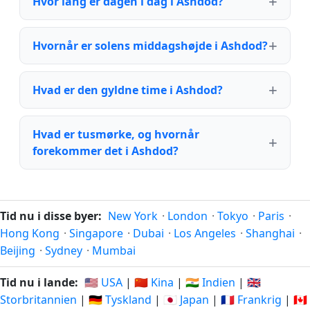
Hvor lang er dagen i dag i Ashdod?
Hvornår er solens middagshøjde i Ashdod?
Hvad er den gyldne time i Ashdod?
Hvad er tusmørke, og hvornår
forekommer det i Ashdod?
Tid nu i disse byer:
New York
·
London
·
Tokyo
·
Paris
·
Hong Kong
·
Singapore
·
Dubai
·
Los Angeles
·
Shanghai
·
Beijing
·
Sydney
·
Mumbai
Tid nu i lande:
🇺🇸 USA
|
🇨🇳 Kina
|
🇮🇳 Indien
|
🇬🇧
Storbritannien
|
🇩🇪 Tyskland
|
🇯🇵 Japan
|
🇫🇷 Frankrig
|
🇨🇦