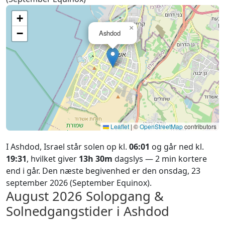
+
×
−
Ashdod
Leaflet
|
©
OpenStreetMap
contributors
I Ashdod, Israel står solen op kl.
06:01
og går ned kl.
19:31
, hvilket giver
13h 30m
dagslys — 2 min kortere
end i går. Den næste begivenhed er den onsdag, 23
september 2026 (September Equinox).
August 2026
Solopgang &
Solnedgangstider i Ashdod