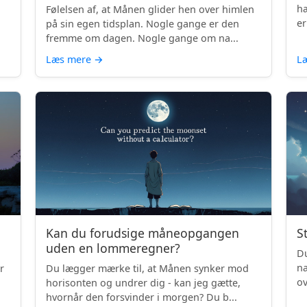
hæ
Følelsen af, at Månen glider hen over himlen
er
på sin egen tidsplan. Nogle gange er den
fremme om dagen. Nogle gange om na...
Læs mere
→
L
Kan du forudsige måneopgangen
S
uden en lommeregner?
Du
na
r
Du lægger mærke til, at Månen synker mod
ov
horisonten og undrer dig - kan jeg gætte,
be
hvornår den forsvinder i morgen? Du b...