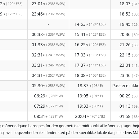
02
23:01
18:03
( 120° ESE)
( 238° WSW)
↑
↑
( 31.
59
23:46
18:53
( 123° ESE)
( 236° WSW)
↑
↑
( 30.
-
14:53
19:45
( 124° ESE)
↑
( 29.
00:38
15:41
20:36
( 236° WSW)
( 123° ESE)
↑
↑
( 30.
01:33
16:25
21:26
( 238° WSW)
( 120° ESE)
↑
↑
( 33.
02:31
17:03
22:15
( 241° WSW)
( 116° ESE)
↑
( 36.
↑
03:31
17:37
23:01
( 246° WSW)
( 111° ESE)
( 41.
↑
↑
04:31
18:08
23:46
( 252° WSW)
( 105° ESE)
( 47.
↑
↑
05:30
18:37
( 258° WSW)
( 98° E)
↑
↑
06:29
19:05
00:29
( 266° W)
( 91° E)
( 53.
↑
↑
07:29
19:33
01:13
( 273° W)
( 83° E)
( 59.
↑
↑
08:31
20:04
01:58
( 281° W)
( 76° ENE)
( 66.
↑
↑
og månenedgang beregnes for den geometriske midtpunkt af Månen og tager højde
g, hvis begivenheden ikke finder sted på den specifikke lokale dag, eller hvis