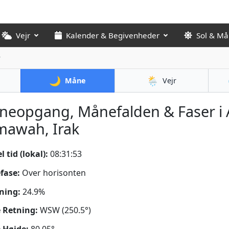
Vejr
Kalender & Begivenheder
Sol & M
r
🌙
🌦️
Måne
Vejr
neopgang, Månefalden & Faser i 
mawah, Irak
 tid (lokal):
08:31:54
fase:
Over horisonten
ning:
24.9%
 Retning:
WSW (250.5°)