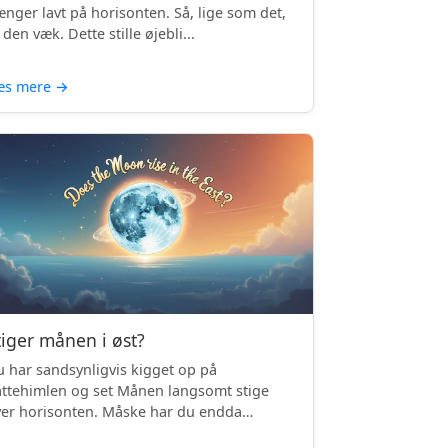
nger lavt på horisonten. Så, lige som det,
 den væk. Dette stille øjebli...
æs mere
→
tiger månen i øst?
 har sandsynligvis kigget op på
ttehimlen og set Månen langsomt stige
er horisonten. Måske har du endda
mærket, ...