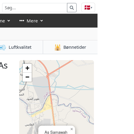
🇩🇰
▾
åne
Mere
💨
🕌
Luftkvalitet
Bønnetider
As
+
−
×
As Samawah