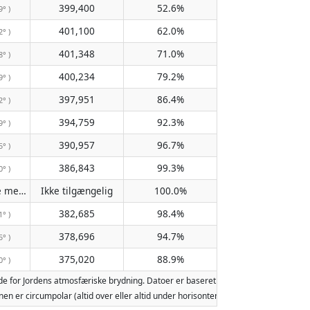
399,400
52.6%
9° )
401,100
62.0%
2° )
401,348
71.0%
8° )
400,234
79.2%
9° )
397,951
86.4%
2° )
394,759
92.3%
9° )
390,957
96.7%
5° )
386,843
99.3%
0° )
Passerer ikke meridianen
Ikke tilgængelig
100.0%
( Ikke tilgængelig )
382,685
98.4%
1° )
378,696
94.7%
5° )
375,020
88.9%
0° )
 for Jordens atmosfæriske brydning. Datoer er baseret på den gregorianske kal
 Månen er circumpolar (altid over eller altid under horisonten). To måneopgang