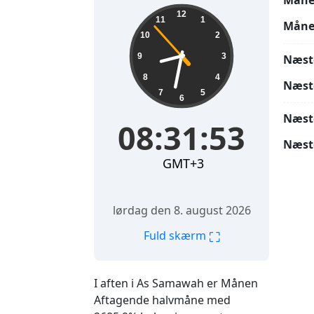
Måne
08:31:54
12
11
1
Måne
10
2
9
3
Næst
8
4
Næst
7
5
6
Næst
08:31:54
Næst
GMT+3
lørdag den 8. august 2026
⛶
Fuld skærm
I aften i As Samawah er Månen
Aftagende halvmåne med