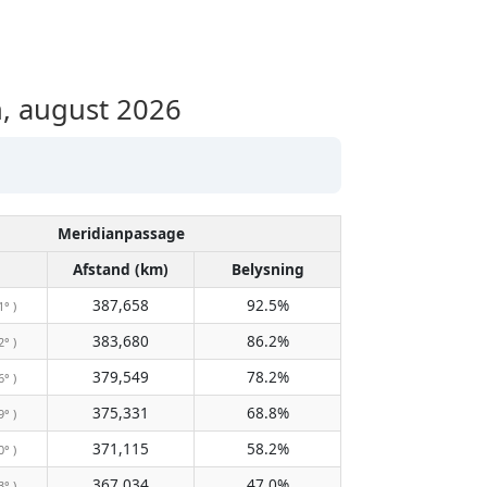
, august 2026
Meridianpassage
Afstand (km)
Belysning
387,658
92.5%
1° )
383,680
86.2%
2° )
379,549
78.2%
6° )
375,331
68.8%
9° )
371,115
58.2%
0° )
367,034
47.0%
3° )