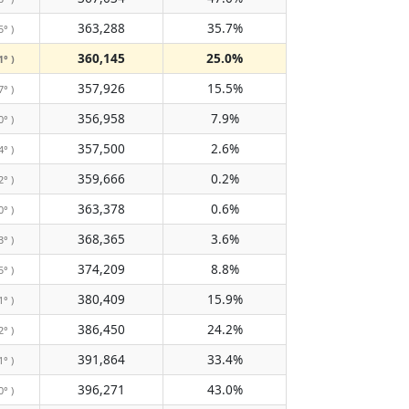
363,288
35.7%
5° )
360,145
25.0%
1° )
357,926
15.5%
7° )
356,958
7.9%
0° )
357,500
2.6%
4° )
359,666
0.2%
2° )
363,378
0.6%
0° )
368,365
3.6%
3° )
374,209
8.8%
5° )
380,409
15.9%
1° )
386,450
24.2%
2° )
391,864
33.4%
1° )
396,271
43.0%
0° )