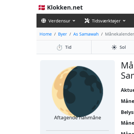
🇩🇰 Klokken.net
Verdensur
Tidsværktøjer
Home
Byer
As Samawah
Månekalende
⏱️
☀️
Tid
Sol
🌘
Må
Sa
Aktuel
Måne
Belys
Aftagende halvmåne
Måne