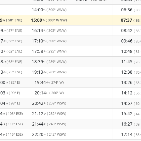
-
14:00
06:36
( 300° WNW)
↑
( 83.
09
15:09
07:37
( 58° ENE)
( 303° WNW)
↑
↑
( 86.
09
16:14
08:42
( 57° ENE)
( 303° WNW)
↑
↑
( 86.
17
17:10
09:46
( 58° ENE)
( 300° WNW)
↑
↑
( 85.
30
17:58
10:48
( 62° ENE)
( 295° WNW)
↑
( 81.
↑
43
18:39
11:45
( 68° ENE)
( 289° WNW)
( 76.
↑
↑
53
19:13
12:38
( 75° ENE)
( 281° WNW)
( 70.
↑
↑
:00
19:44
13:26
( 82° E)
( 274° W)
( 63.
↑
↑
:03
20:14
14:12
( 90° E)
( 266° W)
( 56.
↑
↑
:04
20:42
14:57
( 98° E)
( 259° WSW)
( 50.
↑
↑
04
21:12
15:42
( 105° ESE)
( 252° WSW)
( 44.
↑
↑
04
21:44
16:27
( 111° ESE)
( 246° WSW)
( 39.
↑
↑
04
22:20
17:14
( 116° ESE)
( 242° WSW)
↑
( 35.
↑