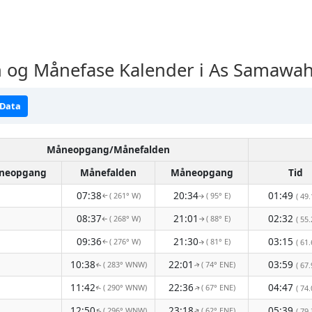
og Månefase Kalender i As Samawah
 Data
Måneopgang/Månefalden
neopgang
Månefalden
Måneopgang
Tid
07:38
20:34
01:49
( 261° W)
( 95° E)
( 49.
↑
↑
08:37
21:01
02:32
( 268° W)
( 88° E)
( 55.
↑
↑
09:36
21:30
03:15
( 276° W)
( 81° E)
( 61.
↑
↑
10:38
22:01
03:59
( 283° WNW)
( 74° ENE)
( 67.
↑
↑
11:42
22:36
04:47
( 290° WNW)
( 67° ENE)
( 74.
↑
↑
12:50
23:18
05:39
( 296° WNW)
( 62° ENE)
↑
( 79.
↑