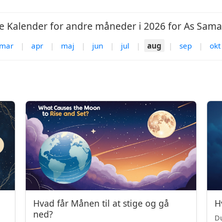
 Kalender for andre måneder i 2026 for As Sam
mar
|
apr
|
maj
|
jun
|
jul
|
aug
|
sep
|
okt
Hvad får Månen til at stige og gå
H
ned?
Du