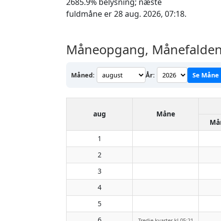
2685.9% belysning; næste
fuldmåne er 28 aug. 2026, 07:18.
Måneopgang, Månefalden 
Måned:
År:
Se Måne
aug
Måne
Må
1
2
3
4
5
6
Tredje kvarter kl 05:21