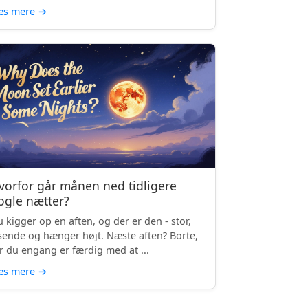
æs mere
→
vorfor går månen ned tidligere
ogle nætter?
 kigger op en aften, og der er den - stor,
sende og hænger højt. Næste aften? Borte,
r du engang er færdig med at ...
æs mere
→