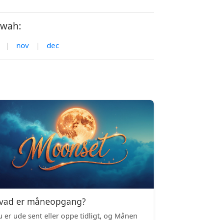
awah:
|
nov
|
dec
vad er måneopgang?
 er ude sent eller oppe tidligt, og Månen