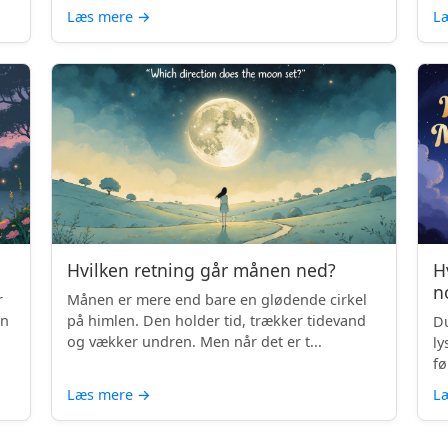
Læs mere
→
L
Hvilken retning går månen ned?
H
n
r
Månen er mere end bare en glødende cirkel
en
på himlen. Den holder tid, trækker tidevand
Du
og vækker undren. Men når det er t...
ly
fø
Læs mere
→
L