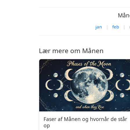
Måne
jan
|
feb
|
Lær mere om Månen
Faser af Månen og hvornår de står
op