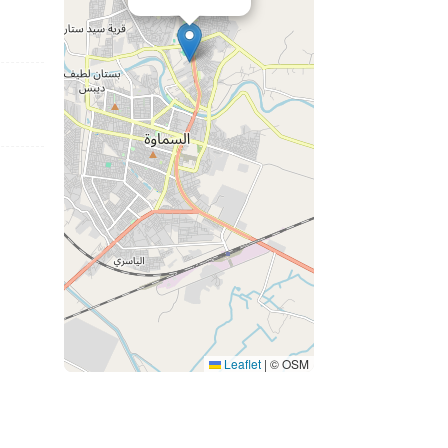
Leaflet
|
© OSM