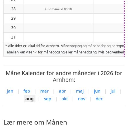
28
Fuldmåne kl 06:18
29
30
31
* Alle tider er lokal tid for Arnhem. Måneopgang og månenedgang beregnes f
Tabellen kan vise "-" for måneopgang eller månenedgang, hvis begivenheden 
Måne Kalender for andre måneder i 2026 for
Arnhem:
jan
|
feb
|
mar
|
apr
|
maj
|
jun
|
jul
|
aug
|
sep
|
okt
|
nov
|
dec
Lær mere om Månen