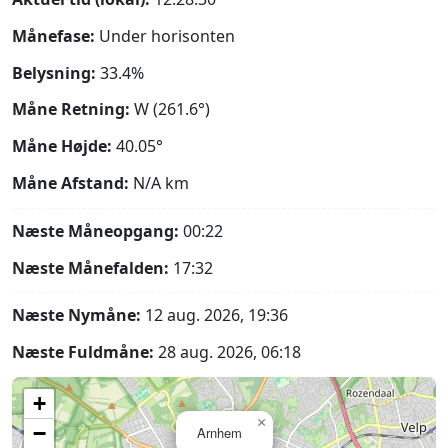
Månefase:
Under horisonten
Belysning:
33.4%
Måne Retning:
W (261.6°)
Måne Højde:
40.05°
Måne Afstand:
N/A
km
Næste Måneopgang:
00:22
Næste Månefalden:
17:32
Næste Nymåne:
12 aug. 2026, 19:36
Næste Fuldmåne:
28 aug. 2026, 06:18
+
×
−
Arnhem