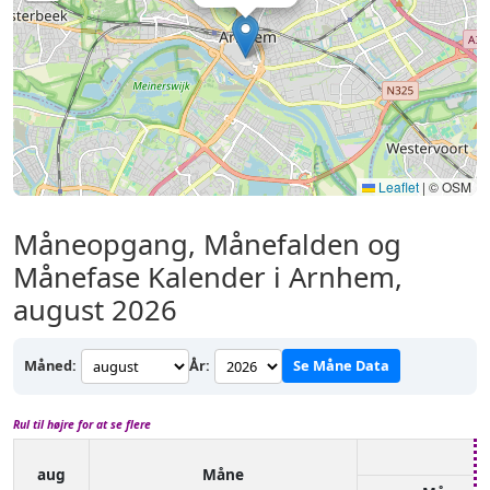
Leaflet
|
© OSM
Måneopgang, Månefalden og
Månefase Kalender i Arnhem,
august 2026
Måned:
År:
Se Måne Data
Rul til højre for at se flere
aug
Måne