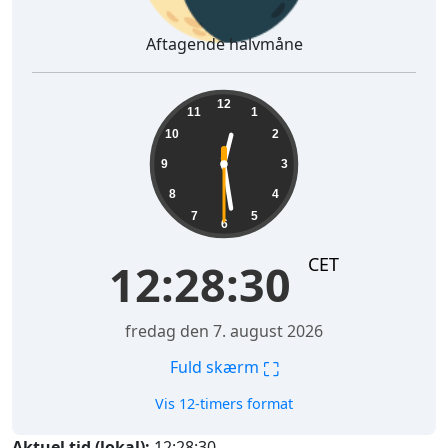
Aftagende halvmåne
12:28:31
12
11
1
10
2
9
3
8
4
7
5
6
CET
12:28:31
fredag den 7. august 2026
⛶
Fuld skærm
Vis 12-timers format
Aktuel tid (lokal):
12:28:31