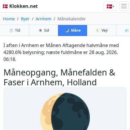
🇩🇰
🇩🇰 Klokken.net
▾
Home
Byer
Arnhem
Månekalender
⏱️
Tid
☀️
Sol
🌙
Måne
🌦️
Vejr
💨
I aften i Arnhem er Månen Aftagende halvmåne med
4280.6% belysning; næste fuldmåne er 28 aug. 2026,
06:18.
Måneopgang, Månefalden &
Faser i Arnhem, Holland
🌘