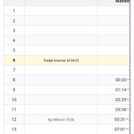
Måneop
1
2
3
4
5
6
Tredje kvarter kl 04:21
7
-
8
00:20
( 4
↑
9
01:14
( 4
↑
10
02:29
( 4
↑
11
03:58
( 5
↑
12
05:31
( 5
↑
Ny Måne kl 19:36
13
07:01
( 7
↑