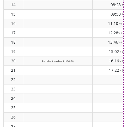
14
08:28
( 
↑
15
09:50
( 
↑
16
11:10
( 10
↑
17
12:28
( 11
↑
18
13:46
( 12
↑
19
15:02
( 1
↑
20
16:16
( 1
↑
Første kvarter kl 04:46
21
17:22
( 1
↑
22
23
24
25
26
27