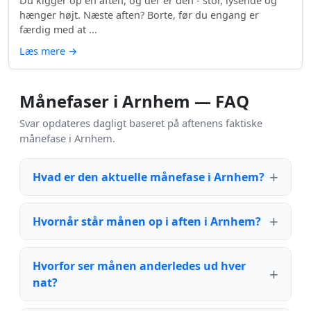
Du kigger op en aften, og der er den - stor, lysende og
hænger højt. Næste aften? Borte, før du engang er
færdig med at ...
Læs mere
→
Månefaser i Arnhem — FAQ
Svar opdateres dagligt baseret på aftenens faktiske
månefase i Arnhem.
Hvad er den aktuelle månefase i Arnhem?
Hvornår står månen op i aften i Arnhem?
Hvorfor ser månen anderledes ud hver
nat?