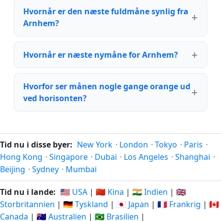
Hvornår er den næste fuldmåne synlig fra
Arnhem?
Hvornår er næste nymåne for Arnhem?
Hvorfor ser månen nogle gange orange ud
ved horisonten?
Tid nu i disse byer:
New York
·
London
·
Tokyo
·
Paris
·
Hong Kong
·
Singapore
·
Dubai
·
Los Angeles
·
Shanghai
·
Beijing
·
Sydney
·
Mumbai
Tid nu i lande:
🇺🇸 USA
|
🇨🇳 Kina
|
🇮🇳 Indien
|
🇬🇧
Storbritannien
|
🇩🇪 Tyskland
|
🇯🇵 Japan
|
🇫🇷 Frankrig
|
🇨🇦
Canada
|
🇦🇺 Australien
|
🇧🇷 Brasilien
|