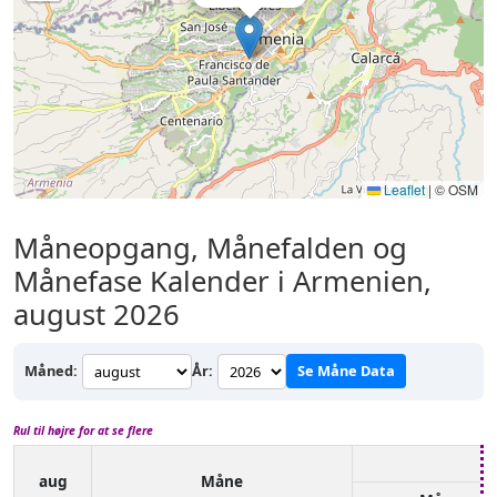
Leaflet
|
© OSM
Måneopgang, Månefalden og
Månefase Kalender i Armenien,
august 2026
Måned:
År:
Se Måne Data
Rul til højre for at se flere
aug
Måne