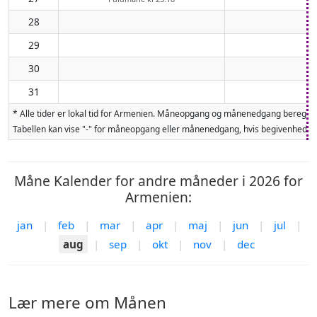
28
29
30
31
* Alle tider er lokal tid for Armenien. Måneopgang og månenedgang beregnes
Tabellen kan vise "-" for måneopgang eller månenedgang, hvis begivenheden 
Måne Kalender for andre måneder i 2026 for
Armenien:
jan
|
feb
|
mar
|
apr
|
maj
|
jun
|
jul
|
aug
|
sep
|
okt
|
nov
|
dec
Lær mere om Månen