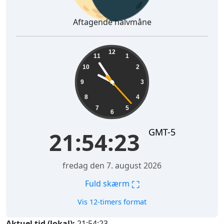
Aftagende halvmåne
21:54:24
12
11
1
10
2
9
3
8
4
7
5
6
GMT-5
21:54:24
fredag den 7. august 2026
⛶
Fuld skærm
Vis 12-timers format
Aktuel tid (lokal):
21:54:24