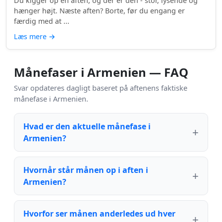
Du kigger op en aften, og der er den - stor, lysende og
hænger højt. Næste aften? Borte, før du engang er
færdig med at ...
Læs mere
→
Månefaser i Armenien — FAQ
Svar opdateres dagligt baseret på aftenens faktiske
månefase i Armenien.
Hvad er den aktuelle månefase i
Armenien?
Hvornår står månen op i aften i
Armenien?
Hvorfor ser månen anderledes ud hver