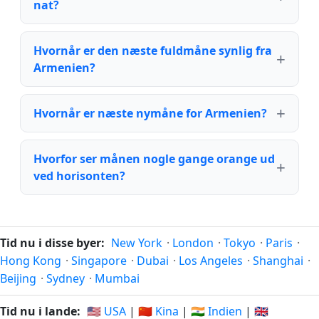
nat?
Hvornår er den næste fuldmåne synlig fra
Armenien?
Hvornår er næste nymåne for Armenien?
Hvorfor ser månen nogle gange orange ud
ved horisonten?
Tid nu i disse byer:
New York
·
London
·
Tokyo
·
Paris
·
Hong Kong
·
Singapore
·
Dubai
·
Los Angeles
·
Shanghai
·
Beijing
·
Sydney
·
Mumbai
Tid nu i lande:
🇺🇸 USA
|
🇨🇳 Kina
|
🇮🇳 Indien
|
🇬🇧