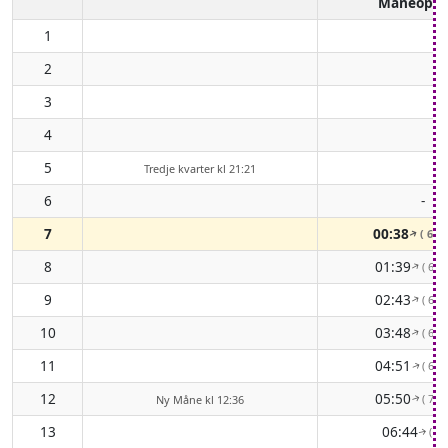
Måneopg
1
2
3
4
5
Tredje kvarter kl 21:21
6
-
7
00:38
( 65°
↑
8
01:39
( 62°
↑
9
02:43
( 62°
↑
10
03:48
( 64°
↑
11
04:51
( 68°
↑
12
05:50
( 73°
Ny Måne kl 12:36
↑
13
06:44
( 79
↑