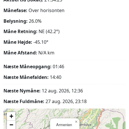
Månefase:
Over horisonten
Belysning:
26.0%
Måne Retning:
NE (42.2°)
Måne Højde:
-45.10°
Måne Afstand:
N/A
km
Næste Måneopgang:
01:46
Næste Månefalden:
14:40
Næste Nymåne:
12 aug. 2026, 12:36
Næste Fuldmåne:
27 aug. 2026, 23:18
+
×
−
Armenien