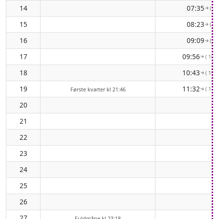
14
07:35
( 86
↑
15
08:23
( 92
↑
16
09:09
( 99
↑
17
09:56
( 104
↑
18
10:43
( 109
↑
19
11:32
( 113
Første kvarter kl 21:46
↑
20
21
22
23
24
25
26
27
Fuldmåne kl 23:18