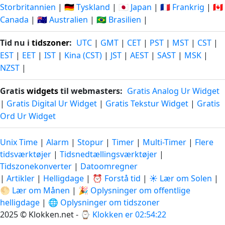
Storbritannien
|
🇩🇪 Tyskland
|
🇯🇵 Japan
|
🇫🇷 Frankrig
|
🇨🇦
Canada
|
🇦🇺 Australien
|
🇧🇷 Brasilien
|
Tid nu i
tidszoner
:
UTC
|
GMT
|
CET
|
PST
|
MST
|
CST
|
EST
|
EET
|
IST
|
Kina (CST)
|
JST
|
AEST
|
SAST
|
MSK
|
NZST
|
Gratis
widgets
til webmasters:
Gratis Analog Ur Widget
|
Gratis Digital Ur Widget
|
Gratis Tekstur Widget
|
Gratis
Ord Ur Widget
Unix Time
|
Alarm
|
Stopur
|
Timer
|
Multi-Timer
|
Flere
tidsværktøjer
|
Tidsnedtællingsværktøjer
|
Tidszonekonverter
|
Datoomregner
|
Artikler
|
Helligdage
|
⏰ Forstå tid
|
☀️ Lær om Solen
|
🌕 Lær om Månen
|
🎉 Oplysninger om offentlige
helligdage
|
🌐 Oplysninger om tidszoner
2025 © Klokken.net - ⌚
Klokken er 02:54:23