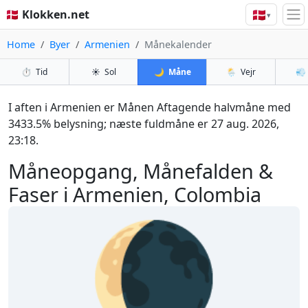
🇩🇰
🇩🇰 Klokken.net
▾
Home
Byer
Armenien
Månekalender
⏱️
Tid
☀️
Sol
🌙
Måne
🌦️
Vejr
💨
I aften i Armenien er Månen Aftagende halvmåne med
3433.5% belysning; næste fuldmåne er 27 aug. 2026,
23:18.
Måneopgang, Månefalden &
Faser i Armenien, Colombia
🌘