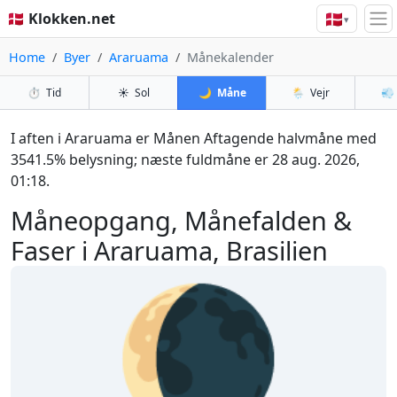
🇩🇰
🇩🇰 Klokken.net
▾
Home
Byer
Araruama
Månekalender
⏱️
Tid
☀️
Sol
🌙
Måne
🌦️
Vejr
💨
I aften i Araruama er Månen Aftagende halvmåne med
3541.5% belysning; næste fuldmåne er 28 aug. 2026,
01:18.
Måneopgang, Månefalden &
Faser i Araruama, Brasilien
🌘