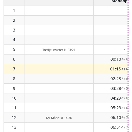
Måneopg
1
2
3
4
5
-
Tredje kvarter kl 23:21
6
00:10
( 67°
↑
7
01:15
( 62°
↑
8
02:23
( 60°
↑
9
03:28
( 59°
↑
10
04:29
( 61°
↑
11
05:23
( 65°
↑
12
06:10
( 71°
Ny Måne kl 14:36
↑
13
06:51
( 77°
↑