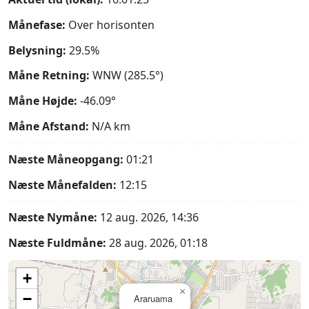
Månefase:
Over horisonten
Belysning:
29.5%
Måne Retning:
WNW (285.5°)
Måne Højde:
-46.09°
Måne Afstand:
N/A
km
Næste Måneopgang:
01:21
Næste Månefalden:
12:15
Næste Nymåne:
12 aug. 2026, 14:36
Næste Fuldmåne:
28 aug. 2026, 01:18
+
×
−
Araruama