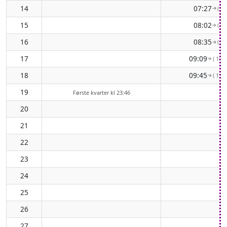
14
07:27
( 84
↑
15
08:02
( 92
↑
16
08:35
( 98
↑
17
09:09
( 105
↑
18
09:45
( 110
↑
19
Første kvarter kl 23:46
20
21
22
23
24
25
26
27