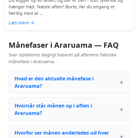
Du kigger op en aften, og der er den - stor, lysende og
hænger højt. Næste aften? Borte, før du engang er
færdig med at ...
Læs mere
→
Månefaser i Araruama — FAQ
Svar opdateres dagligt baseret på aftenens faktiske
månefase i Araruama.
Hvad er den aktuelle månefase i
Araruama?
Hvornår står månen op i aften i
Araruama?
Hvorfor ser månen anderledes ud hver