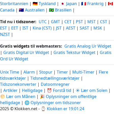
Storbritannien
|
🇩🇪 Tyskland
|
🇯🇵 Japan
|
🇫🇷 Frankrig
|
🇨🇦
Canada
|
🇦🇺 Australien
|
🇧🇷 Brasilien
|
Tid nu i
tidszoner
:
UTC
|
GMT
|
CET
|
PST
|
MST
|
CST
|
EST
|
EET
|
IST
|
Kina (CST)
|
JST
|
AEST
|
SAST
|
MSK
|
NZST
|
Gratis
widgets
til webmasters:
Gratis Analog Ur Widget
|
Gratis Digital Ur Widget
|
Gratis Tekstur Widget
|
Gratis
Ord Ur Widget
Unix Time
|
Alarm
|
Stopur
|
Timer
|
Multi-Timer
|
Flere
tidsværktøjer
|
Tidsnedtællingsværktøjer
|
Tidszonekonverter
|
Datoomregner
|
Artikler
|
Helligdage
|
⏰ Forstå tid
|
☀️ Lær om Solen
|
🌕 Lær om Månen
|
🎉 Oplysninger om offentlige
helligdage
|
🌐 Oplysninger om tidszoner
2025 © Klokken.net - ⌚
Klokken er 19:01:25