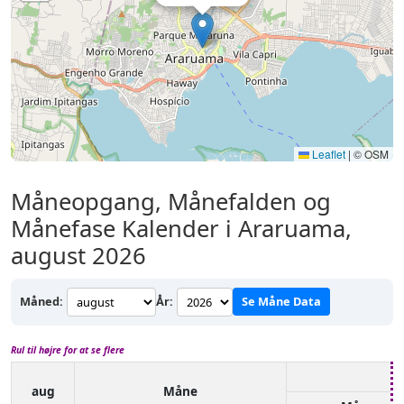
Leaflet
|
© OSM
Måneopgang, Månefalden og
Månefase Kalender i Araruama,
august 2026
Måned:
År:
Se Måne Data
Rul til højre for at se flere
aug
Måne