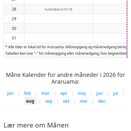
28
Fuldmåne kl 01:18
29
30
31
* Alle tider er lokal tid for Araruama. Måneopgang og månenedgang beregnes
Tabellen kan vise "-" for måneopgang eller månenedgang, hvis begivenheden 
Måne Kalender for andre måneder i 2026 for
Araruama:
jan
|
feb
|
mar
|
apr
|
maj
|
jun
|
jul
|
aug
|
sep
|
okt
|
nov
|
dec
Lær mere om Månen