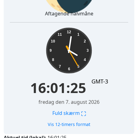
Aftagende halvmåne
16:01:26
12
11
1
10
2
9
3
8
4
7
5
6
GMT-3
16:01:26
fredag den 7. august 2026
⛶
Fuld skærm
Vis 12-timers format
Aktuel tid (lokal):
16:01:26