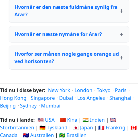
Hvornår er den næste fuldmåne synlig fra
Arar?
Hvornår er næste nymåne for Arar?
Hvorfor ser månen nogle gange orange ud
ved horisonten?
Tid nu i disse byer:
New York
·
London
·
Tokyo
·
Paris
·
Hong Kong
·
Singapore
·
Dubai
·
Los Angeles
·
Shanghai
·
Beijing
·
Sydney
·
Mumbai
Tid nu i lande:
🇺🇸 USA
|
🇨🇳 Kina
|
🇮🇳 Indien
|
🇬🇧
Storbritannien
|
🇩🇪 Tyskland
|
🇯🇵 Japan
|
🇫🇷 Frankrig
|
🇨🇦
Canada
|
🇦🇺 Australien
|
🇧🇷 Brasilien
|