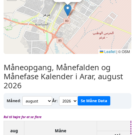
Leaflet
|
© OSM
Måneopgang, Månefalden og
Månefase Kalender i Arar, august
2026
Måned:
År:
Se Måne Data
Rul til højre for at se flere
aug
Måne