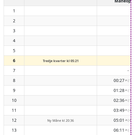
Måneopg
1
2
3
4
5
6
Tredje kvarter kl 05:21
7
-
8
00:27
( 58°
↑
9
01:28
( 57°
↑
10
02:36
( 58°
↑
11
03:49
( 62°
↑
12
05:01
( 68°
Ny Måne kl 20:36
↑
13
06:11
( 75°
↑