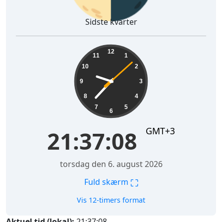
Sidste kvarter
21:37:09
12
11
1
10
2
9
3
8
4
7
5
6
GMT+3
21:37:09
torsdag den 6. august 2026
⛶
Fuld skærm
Vis 12-timers format
Aktuel tid (lokal):
21:37:09