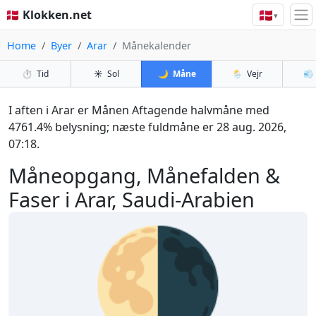
🇩🇰
🇩🇰 Klokken.net
▾
Home
Byer
Arar
Månekalender
⏱️
Tid
☀️
Sol
🌙
Måne
🌦️
Vejr
💨
I aften i Arar er Månen Aftagende halvmåne med
4761.4% belysning; næste fuldmåne er 28 aug. 2026,
07:18.
Måneopgang, Månefalden &
Faser i Arar, Saudi-Arabien
🌗