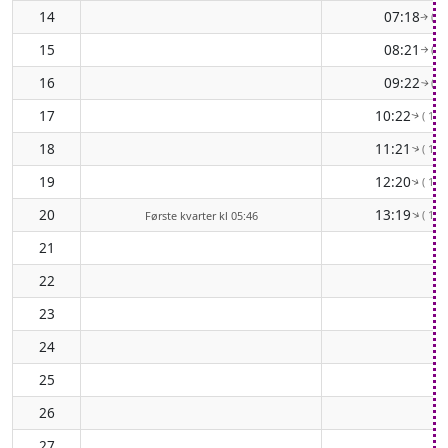
14
07:18
( 82
↑
15
08:21
( 90
↑
16
09:22
( 98
↑
17
10:22
( 105
↑
18
11:21
( 111
↑
19
12:20
( 116
↑
20
13:19
( 120
↑
Første kvarter kl 05:46
21
22
23
24
25
26
27