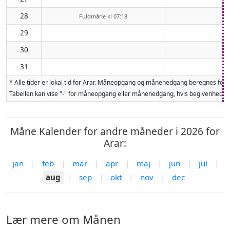
28
Fuldmåne kl 07:18
29
30
31
* Alle tider er lokal tid for Arar. Måneopgang og månenedgang beregnes for
Tabellen kan vise "-" for måneopgang eller månenedgang, hvis begivenheden 
Måne Kalender for andre måneder i 2026 for
Arar:
jan
|
feb
|
mar
|
apr
|
maj
|
jun
|
jul
|
aug
|
sep
|
okt
|
nov
|
dec
Lær mere om Månen