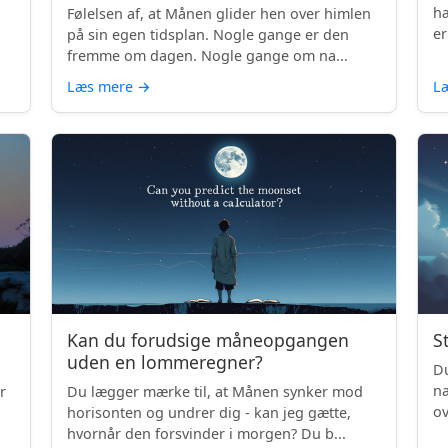
hæ
Følelsen af, at Månen glider hen over himlen
er
på sin egen tidsplan. Nogle gange er den
fremme om dagen. Nogle gange om na...
Læs mere
→
L
Kan du forudsige måneopgangen
S
uden en lommeregner?
Du
na
r
Du lægger mærke til, at Månen synker mod
ov
horisonten og undrer dig - kan jeg gætte,
be
hvornår den forsvinder i morgen? Du b...