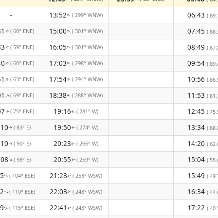
-
13:52
06:43
( 299° WNW)
↑
( 89.
31
15:00
07:45
( 60° ENE)
( 301° WNW)
↑
↑
( 88.
33
16:05
08:49
( 59° ENE)
( 301° WNW)
↑
↑
( 87.
40
17:03
09:54
( 60° ENE)
( 298° WNW)
↑
↑
( 89.
51
17:54
10:56
( 63° ENE)
( 294° WNW)
( 86.
↑
↑
01
18:38
11:53
( 69° ENE)
( 288° WNW)
( 81.
↑
↑
07
19:16
12:45
( 75° ENE)
( 281° W)
( 75.
↑
↑
:10
19:50
13:34
( 83° E)
( 274° W)
( 68.
↑
↑
:10
20:23
14:20
( 90° E)
( 266° W)
( 62.
↑
↑
:08
20:55
15:04
( 98° E)
( 259° W)
( 55.
↑
↑
05
21:28
15:49
( 104° ESE)
( 253° WSW)
( 49.
↑
↑
02
22:03
16:34
( 110° ESE)
( 248° WSW)
( 44.
↑
↑
59
22:41
17:22
( 115° ESE)
( 243° WSW)
( 40.
↑
↑