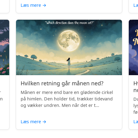
Læs mere
→
L
Hvilken retning går månen ned?
H
n
r
Månen er mere end bare en glødende cirkel
en
på himlen. Den holder tid, trækker tidevand
Du
og vækker undren. Men når det er t...
ly
fø
Læs mere
→
L