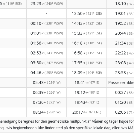
55
23:23
18:10
( 119° ESE)
( 240° WSW)
↑
↑
( 37.
-
13:50
19:01
( 121° ESE)
↑
( 35.
00:10
14:43
19:52
( 238° WSW)
( 122° ESE)
↑
↑
( 35.
01:01
15:33
20:44
( 238° WSW)
( 121° ESE)
↑
↑
( 36.
01:56
16:18
21:34
( 240° WSW)
( 118° ESE)
↑
↑
( 38.
02:53
16:58
22:22
( 243° WSW)
( 115° ESE)
( 42.
↑
↑
03:50
17:35
23:08
( 247° WSW)
( 110° ESE)
( 47.
↑
↑
04:46
18:09
23:53
( 253° WSW)
( 104° ESE)
( 52.
↑
↑
05:43
18:41
( 259° W)
( 97° E)
↑
↑
06:39
19:12
00:37
( 266° W)
( 90° E)
( 58.
↑
↑
07:36
19:43
01:20
( 273° W)
( 83° E)
( 65.
↑
↑
08:34
20:17
02:05
( 280° W)
( 76° ENE)
( 71.
↑
↑
månenedgang beregnes for den geometriske midtpunkt af Månen og tager højde for
g, hvis begivenheden ikke finder sted på den specifikke lokale dag, eller hvis