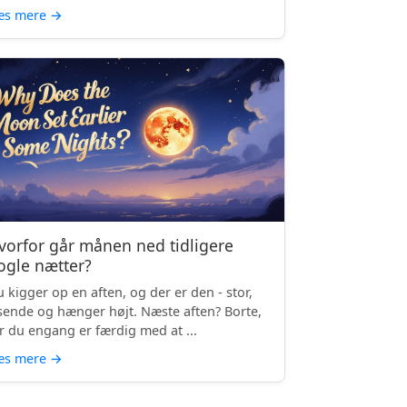
æs mere
→
vorfor går månen ned tidligere
ogle nætter?
 kigger op en aften, og der er den - stor,
sende og hænger højt. Næste aften? Borte,
r du engang er færdig med at ...
æs mere
→