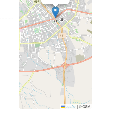
Leaflet
|
© OSM