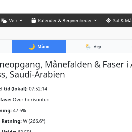
Vejr
Kalender & Begivenheder
Sol & M
🌙
🌦️
Måne
Vejr
neopgang, Månefalden & Faser i 
s, Saudi-Arabien
 tid (lokal):
07:52:15
fase:
Over horisonten
ning:
47.6%
 Retning:
W (266.6°)