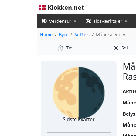
🇩🇰 Klokken.net
Verdensur
Tidsværktøjer
Home
Byer
Ar Rass
Månekalender
⏱️
☀️
Tid
Sol
🌗
Må
Ras
Aktuel
Måne
Belys
Sidste kvarter
Måne