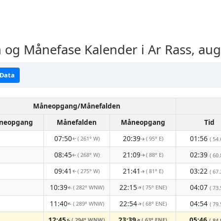
og Månefase Kalender i Ar Rass, aug
 Data
Måneopgang/Månefalden
neopgang
Månefalden
Måneopgang
Tid
07:50
20:39
01:56
( 261° W)
( 95° E)
( 54.
↑
↑
08:45
21:09
02:39
( 268° W)
( 88° E)
( 60.
↑
↑
09:41
21:41
03:22
( 275° W)
( 81° E)
( 67.
↑
↑
10:39
22:15
04:07
( 282° WNW)
( 75° ENE)
( 73.
↑
↑
11:40
22:54
04:54
( 289° WNW)
( 68° ENE)
( 79.
↑
↑
12:45
23:39
05:46
( 294° WNW)
( 63° ENE)
( 84.
↑
↑