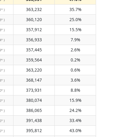
363,232
35.7%
1° )
360,120
25.0%
3° )
357,912
15.5%
8° )
356,933
7.9%
4° )
357,445
2.6%
9° )
359,564
0.2%
7° )
363,220
0.6%
5° )
368,147
3.6%
8° )
373,931
8.8%
0° )
380,074
15.9%
6° )
386,065
24.2%
7° )
391,438
33.4%
6° )
395,812
43.0%
5° )