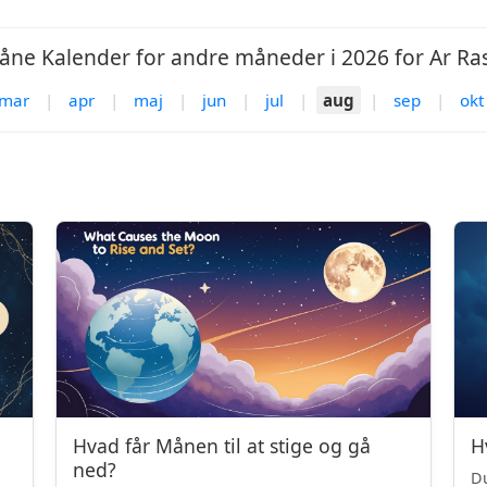
åne Kalender for andre måneder i 2026 for Ar Ras
mar
|
apr
|
maj
|
jun
|
jul
|
aug
|
sep
|
okt
Hvad får Månen til at stige og gå
H
ned?
Du