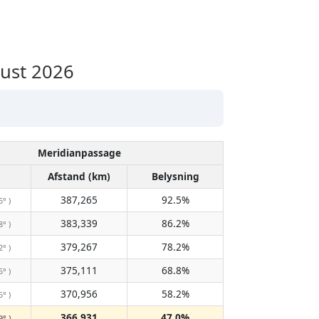
ust 2026
Meridianpassage
Afstand (km)
Belysning
387,265
92.5%
6° )
383,339
86.2%
8° )
379,267
78.2%
2° )
375,111
68.8%
5° )
370,956
58.2%
5° )
366,931
47.0%
9° )