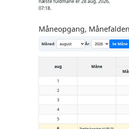
næste fuldmåne er 28 aug. 2026,
07:18.
Måneopgang, Månefalden 
Måned:
År:
Se Måne
aug
Måne
Må
1
2
3
4
5
6
Tredje kvarter kl 05:21