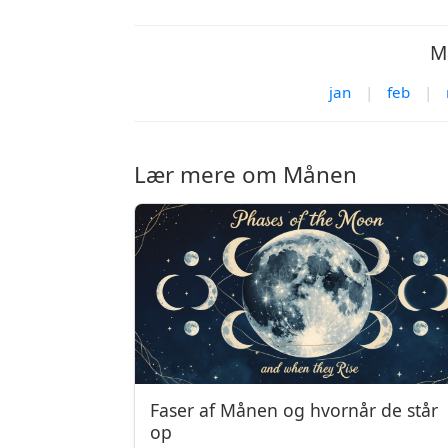
M
jan
|
feb
|
Lær mere om Månen
Faser af Månen og hvornår de står
op