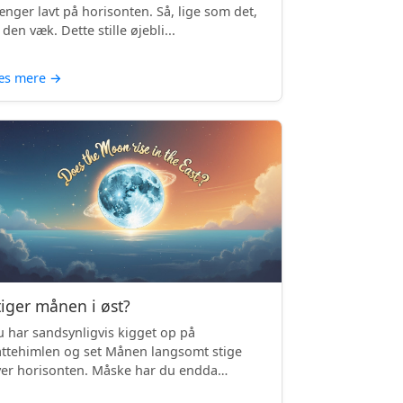
nger lavt på horisonten. Så, lige som det,
 den væk. Dette stille øjebli...
æs mere
→
tiger månen i øst?
 har sandsynligvis kigget op på
ttehimlen og set Månen langsomt stige
er horisonten. Måske har du endda
mærket, ...