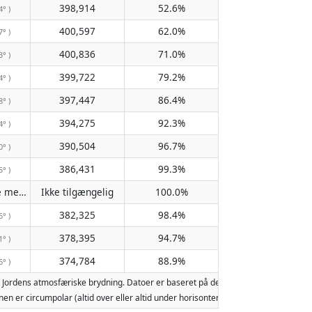
398,914
52.6%
4° )
400,597
62.0%
7° )
400,836
71.0%
3° )
399,722
79.2%
4° )
397,447
86.4%
8° )
394,275
92.3%
4° )
390,504
96.7%
0° )
386,431
99.3%
5° )
Passerer ikke meridianen
Ikke tilgængelig
100.0%
( Ikke tilgængelig )
382,325
98.4%
6° )
378,395
94.7%
1° )
374,784
88.9%
6° )
 Jordens atmosfæriske brydning. Datoer er baseret på den gregorianske kalender
 Månen er circumpolar (altid over eller altid under horisonten). To måneopgang