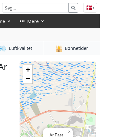
🇩🇰
▾
åne
Mere
💨
🕌
Luftkvalitet
Bønnetider
Ar
+
−
×
Ar Rass