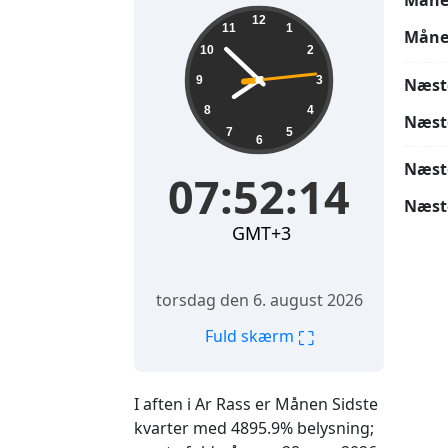
Måne
07:52:15
12
11
1
Måne
10
2
9
3
Næst
8
4
Næst
7
5
6
Næst
07:52:15
Næst
GMT+3
torsdag den 6. august 2026
⛶
Fuld skærm
I aften i Ar Rass er Månen Sidste
kvarter med 4895.9% belysning;