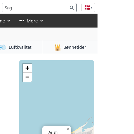
🇩🇰
▾
åne
Mere
💨
🕌
Luftkvalitet
Bønnetider
+
−
×
Arīsh