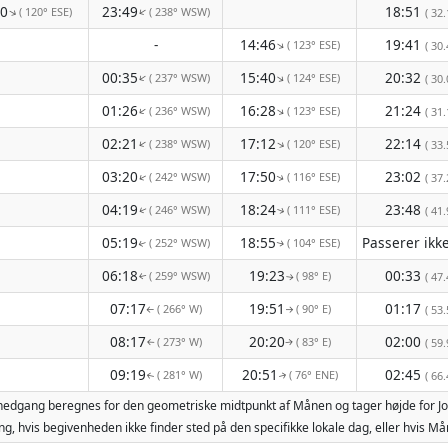
50
23:49
18:51
( 120° ESE)
( 238° WSW)
↑
↑
( 32.
-
14:46
19:41
( 123° ESE)
↑
( 30.
00:35
15:40
20:32
( 237° WSW)
( 124° ESE)
↑
↑
( 30.
01:26
16:28
21:24
( 236° WSW)
( 123° ESE)
↑
↑
( 31.
02:21
17:12
22:14
( 238° WSW)
( 120° ESE)
↑
↑
( 33.
03:20
17:50
23:02
( 242° WSW)
( 116° ESE)
↑
( 37.
↑
04:19
18:24
23:48
( 246° WSW)
( 111° ESE)
( 41.
↑
↑
05:19
18:55
( 252° WSW)
( 104° ESE)
↑
↑
06:18
19:23
00:33
( 259° WSW)
( 98° E)
( 47.
↑
↑
07:17
19:51
01:17
( 266° W)
( 90° E)
( 53.
↑
↑
08:17
20:20
02:00
( 273° W)
( 83° E)
( 59.
↑
↑
09:19
20:51
02:45
( 281° W)
( 76° ENE)
( 66.
↑
↑
nenedgang beregnes for den geometriske midtpunkt af Månen og tager højde for J
g, hvis begivenheden ikke finder sted på den specifikke lokale dag, eller hvis