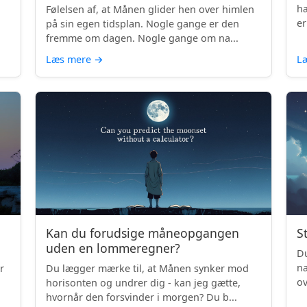
hæ
Følelsen af, at Månen glider hen over himlen
er
på sin egen tidsplan. Nogle gange er den
fremme om dagen. Nogle gange om na...
Læs mere
→
L
Kan du forudsige måneopgangen
S
uden en lommeregner?
Du
na
r
Du lægger mærke til, at Månen synker mod
ov
horisonten og undrer dig - kan jeg gætte,
be
hvornår den forsvinder i morgen? Du b...