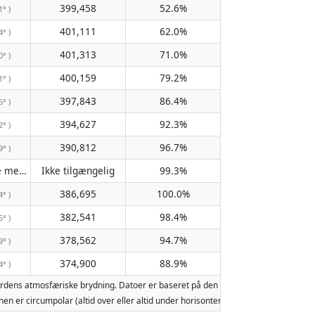
399,458
52.6%
1° )
401,111
62.0%
4° )
401,313
71.0%
0° )
400,159
79.2%
1° )
397,843
86.4%
5° )
394,627
92.3%
2° )
390,812
96.7%
9° )
Passerer ikke meridianen
Ikke tilgængelig
99.3%
( Ikke tilgængelig )
386,695
100.0%
4° )
382,541
98.4%
5° )
378,562
94.7%
9° )
374,900
88.9%
4° )
ordens atmosfæriske brydning. Datoer er baseret på den gregorianske kalender. 
 Månen er circumpolar (altid over eller altid under horisonten). To måneopgang