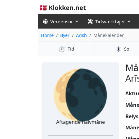
🇩🇰 Klokken.net
Verdensur
Tidsværktøjer
Home
Byer
Arīsh
Månekalender
⏱️
☀️
Tid
Sol
🌘
Må
Arī
Aktuel
Måne
Belys
Aftagende halvmåne
Måne