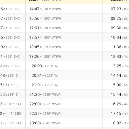
06
14:47
07:23
( 62° ENE)
( 300° WNW)
↑
↑
( 83.
57
15:56
08:25
( 58° ENE)
( 303° WNW)
↑
↑
( 86.
57
17:01
09:30
( 57° ENE)
( 303° WNW)
↑
↑
( 86.
06
17:57
10:34
( 58° ENE)
( 300° WNW)
↑
↑
( 85.
19
18:45
11:36
( 62° ENE)
( 295° WNW)
↑
( 81.
↑
31
19:26
12:33
( 68° ENE)
( 288° WNW)
( 76.
↑
↑
41
20:00
13:25
( 75° ENE)
( 281° W)
( 70.
↑
↑
:48
20:31
14:14
( 83° E)
( 273° W)
( 63.
↑
↑
:51
21:01
15:00
( 90° E)
( 266° W)
( 56.
↑
↑
:52
21:30
15:44
( 98° E)
( 258° WSW)
( 50.
↑
↑
52
22:00
16:29
( 105° ESE)
( 252° WSW)
( 44.
↑
↑
52
22:32
17:15
( 111° ESE)
( 246° WSW)
( 39.
↑
↑
51
23:08
18:02
( 117° ESE)
( 242° WSW)
↑
( 35.
↑