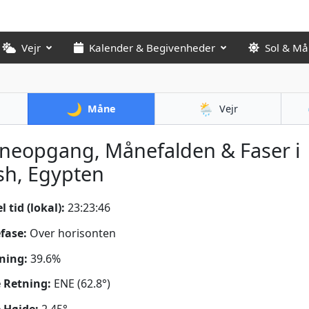
Vejr
Kalender & Begivenheder
Sol & M
🌙
🌦️
Måne
Vejr
neopgang, Månefalden & Faser i
sh, Egypten
 tid (lokal):
23:23:47
fase:
Over horisonten
ning:
39.6%
 Retning:
ENE (62.8°)