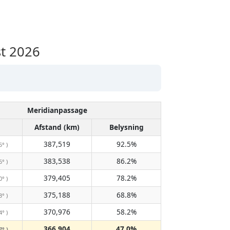
t 2026
Meridianpassage
Afstand (km)
Belysning
387,519
92.5%
5° )
383,538
86.2%
6° )
379,405
78.2%
0° )
375,188
68.8%
3° )
370,976
58.2%
4° )
366,904
47.0%
7° )