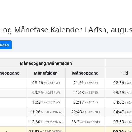
og Månefase Kalender i Arīsh, augus
 Data
Måneopgang/Månefalden
neopgang
Månefalden
Måneopgang
Tid
08:26
21:21
02:36
( 261° W)
( 95° E)
( 49.
↑
↑
09:25
21:48
03:19
( 268° W)
( 88° E)
( 55.
↑
↑
10:24
22:17
04:02
( 276° W)
( 81° E)
( 62.
↑
↑
11:26
22:48
04:47
( 283° WNW)
( 74° ENE)
( 68.
↑
↑
12:30
23:24
05:35
( 290° WNW)
( 67° ENE)
( 74.
↑
↑
-
13:37
06:26
( 296° WNW)
( 79.
↑