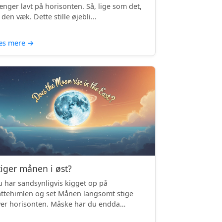
nger lavt på horisonten. Så, lige som det,
 den væk. Dette stille øjebli...
æs mere
→
tiger månen i øst?
 har sandsynligvis kigget op på
ttehimlen og set Månen langsomt stige
er horisonten. Måske har du endda
mærket, ...