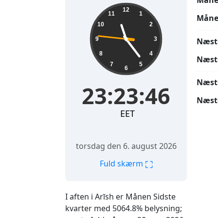
Måne
23:23:47
12
11
1
Måne
10
2
9
3
Næst
8
4
Næst
7
5
6
Næst
23:23:47
Næst
EET
torsdag den 6. august 2026
⛶
Fuld skærm
I aften i Arīsh er Månen Sidste
kvarter med 5064.8% belysning;