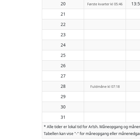
20
13:
Første kvarter kl 05:46
21
22
23
24
25
26
27
28
Fuldmåne kl 07:18
29
30
31
* Alle tider er lokal tid for Arīsh. Måneopgang og må
Tabellen kan vise "-" for måneopgang eller månenedgan