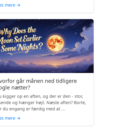
æs mere
→
vorfor går månen ned tidligere
ogle nætter?
 kigger op en aften, og der er den - stor,
sende og hænger højt. Næste aften? Borte,
r du engang er færdig med at ...
æs mere
→