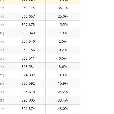
363,174
35.7%
8° )
360,057
25.0%
4° )
357,873
15.5%
8° )
356,949
7.9%
1° )
357,540
2.6%
4° )
359,756
0.2%
2° )
363,511
0.6%
0° )
368,531
3.6%
3° )
374,392
8.8%
5° )
380,592
15.9%
1° )
386,618
24.2%
2° )
392,005
33.4%
2° )
396,374
43.0%
0° )