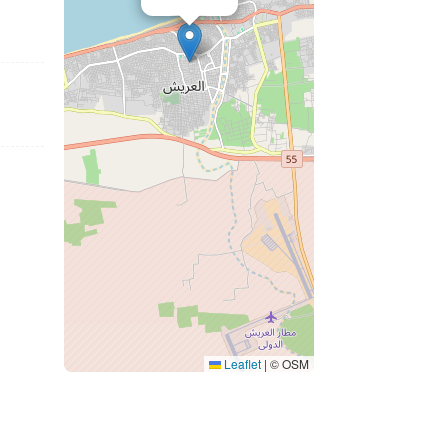
Leaflet
|
© OSM