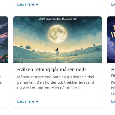
Læs mere
→
L
Hvilken retning går månen ned?
H
n
r
Månen er mere end bare en glødende cirkel
en
på himlen. Den holder tid, trækker tidevand
Du
og vækker undren. Men når det er t...
ly
fø
Læs mere
→
L