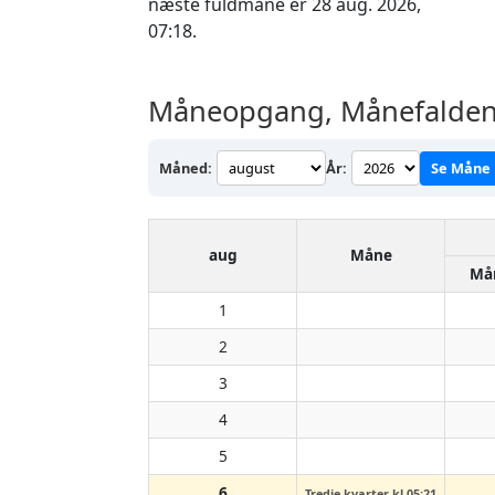
næste fuldmåne er 28 aug. 2026,
07:18.
Måneopgang, Månefalden 
Måned:
År:
Se Måne
aug
Måne
Må
1
2
3
4
5
6
Tredje kvarter kl 05:21