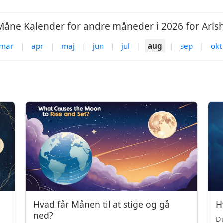
Måne Kalender for andre måneder i 2026 for Arīsh
mar
|
apr
|
maj
|
jun
|
jul
|
aug
|
sep
|
okt
Hvad får Månen til at stige og gå
H
ned?
Du