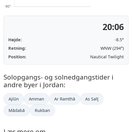
20:06
Højde:
-8.5°
Retning:
WNW (294°)
Position:
Nautical Twilight
Solopgangs- og solnedgangstider i
andre byer i Jordan:
Ajlūn
Amman
Ar Ramthā
As Salţ
Mādabā
Rukban
Lær mere om