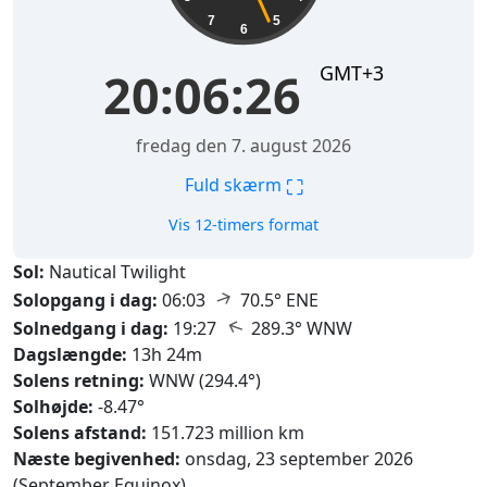
7
5
6
GMT+3
20:06:27
fredag den 7. august 2026
⛶
Fuld skærm
Vis 12-timers format
Sol:
Nautical Twilight
↑
Solopgang i dag:
06:03
70.5° ENE
↑
Solnedgang i dag:
19:27
289.3° WNW
Dagslængde:
13h 24m
Solens retning:
WNW (294.4°)
Solhøjde:
-8.47°
Solens afstand:
151.723 million km
Næste begivenhed:
onsdag, 23 september 2026
(September Equinox)