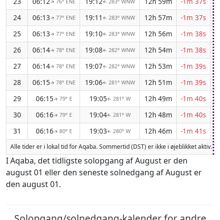
23
06:12
19:12
12h 59m
-1m 37s
76° ENE
283° WNW
↑
↑
24
06:13
19:11
12h 57m
-1m 37s
77° ENE
283° WNW
↑
↑
25
06:13
19:10
12h 56m
-1m 38s
77° ENE
283° WNW
↑
↑
26
06:14
19:08
12h 54m
-1m 38s
78° ENE
282° WNW
↑
↑
27
06:14
19:07
12h 53m
-1m 39s
78° ENE
282° WNW
↑
↑
28
06:15
19:06
12h 51m
-1m 39s
78° ENE
281° WNW
↑
↑
29
06:15
19:05
12h 49m
-1m 40s
79° E
281° W
↑
↑
30
06:16
19:04
12h 48m
-1m 40s
79° E
281° W
↑
↑
31
06:16
19:03
12h 46m
-1m 41s
80° E
280° W
↑
↑
Alle tider er i lokal tid for Aqaba. Sommertid (DST) er ikke i øjeblikket aktiv.
I Aqaba, det tidligste solopgang af August er den
august 01 eller den seneste solnedgang af August er
den august 01.
Solopgang/solnedgang-kalender for andre