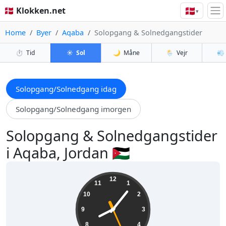
🇩🇰
🇩🇰 Klokken.net
▾
Home
Byer
Aqaba
Solopgang & Solnedgangstider
⏱️
Tid
☀️
Sol
🌙
Måne
🌦️
Vejr
💨
Solopgang/Solnedgang idag
Solopgang/Solnedgang imorgen
Solopgang & Solnedgangstider
i Aqaba, Jordan 🇯🇴
20:06:27
12
11
1
10
2
9
3
8
4