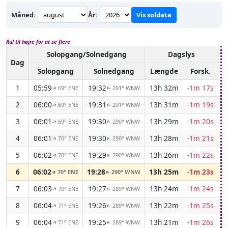
Måned:
År:
Vis soldata
Rul til højre for at se flere
Solopgang/Solnedgang
Dagslys
A
Dag
Solopgang
Solnedgang
Længde
Forsk.
1
05:59
19:32
13h 32m
-1m 17s
69° ENE
291° WNW
↑
↑
2
06:00
19:31
13h 31m
-1m 19s
69° ENE
291° WNW
↑
↑
3
06:01
19:30
13h 29m
-1m 20s
69° ENE
290° WNW
↑
↑
4
06:01
19:30
13h 28m
-1m 21s
70° ENE
290° WNW
↑
↑
5
06:02
19:29
13h 26m
-1m 22s
70° ENE
290° WNW
↑
↑
6
06:02
19:28
13h 25m
-1m 23s
70° ENE
290° WNW
↑
↑
7
06:03
19:27
13h 24m
-1m 24s
70° ENE
289° WNW
↑
↑
8
06:04
19:26
13h 22m
-1m 25s
71° ENE
289° WNW
↑
↑
9
06:04
19:25
13h 21m
-1m 26s
71° ENE
289° WNW
↑
↑