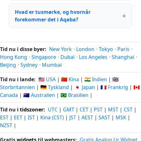
Hvad er tusmørke, og hvornår
forekommer det i Aqaba?
Tid nu i disse byer:
New York
·
London
·
Tokyo
·
Paris
·
Hong Kong
·
Singapore
·
Dubai
·
Los Angeles
·
Shanghai
·
Beijing
·
Sydney
·
Mumbai
Tid nu i lande:
🇺🇸 USA
|
🇨🇳 Kina
|
🇮🇳 Indien
|
🇬🇧
Storbritannien
|
🇩🇪 Tyskland
|
🇯🇵 Japan
|
🇫🇷 Frankrig
|
🇨🇦
Canada
|
🇦🇺 Australien
|
🇧🇷 Brasilien
|
Tid nu i
tidszoner
:
UTC
|
GMT
|
CET
|
PST
|
MST
|
CST
|
EST
|
EET
|
IST
|
Kina (CST)
|
JST
|
AEST
|
SAST
|
MSK
|
NZST
|
Gratis
widgets
til webmasters:
Gratis Analog Ur Widget