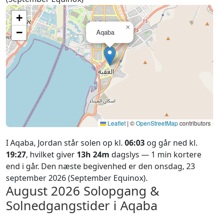
+
×
−
Aqaba
Leaflet
|
©
OpenStreetMap
contributors
I Aqaba, Jordan står solen op kl.
06:03
og går ned kl.
19:27
, hvilket giver
13h 24m
dagslys — 1 min kortere
end i går. Den næste begivenhed er den onsdag, 23
september 2026 (September Equinox).
August 2026
Solopgang &
Solnedgangstider i Aqaba