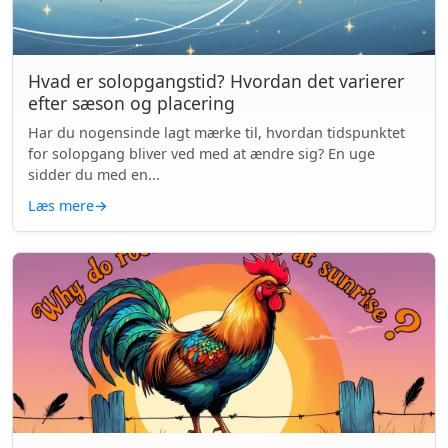
Hvad er solopgangstid? Hvordan det varierer
efter sæson og placering
Har du nogensinde lagt mærke til, hvordan tidspunktet
for solopgang bliver ved med at ændre sig? En uge
sidder du med en...
Læs mere
→