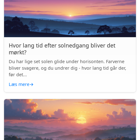
Hvor lang tid efter solnedgang bliver det
mørkt?
Du har lige set solen glide under horisonten. Farverne
bliver svagere, og du undrer dig - hvor lang tid går der,
før det...
Læs mere
→