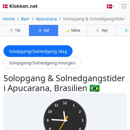
🇩🇰
🇩🇰 Klokken.net
▾
Home
Byer
Apucarana
Solopgang & Solnedgangstider
⏱️
Tid
☀️
Sol
🌙
Måne
🌦️
Vejr
💨
Solopgang/Solnedgang idag
Solopgang/Solnedgang imorgen
Solopgang & Solnedgangstider
i Apucarana, Brasilien 🇧🇷
23:45:37
12
11
1
10
2
9
3
8
4