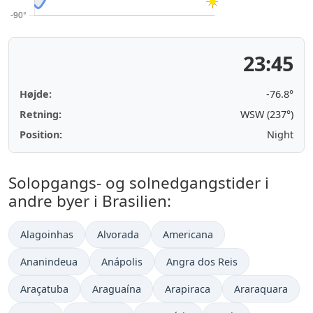
23:45
Højde:
-76.8°
Retning:
WSW (237°)
Position:
Night
Solopgangs- og solnedgangstider i
andre byer i Brasilien:
Alagoinhas
Alvorada
Americana
Ananindeua
Anápolis
Angra dos Reis
Araçatuba
Araguaína
Arapiraca
Araraquara