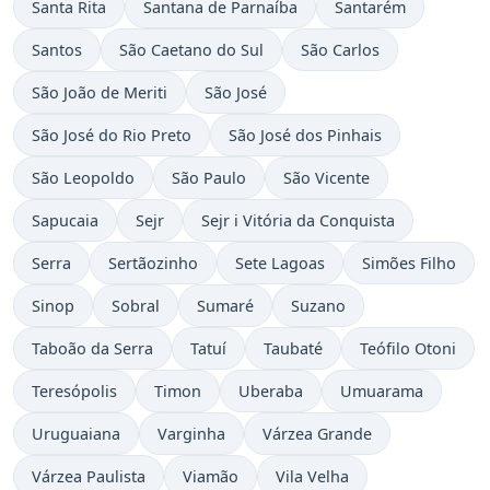
Santa Rita
Santana de Parnaíba
Santarém
Santos
São Caetano do Sul
São Carlos
São João de Meriti
São José
São José do Rio Preto
São José dos Pinhais
São Leopoldo
São Paulo
São Vicente
Sapucaia
Sejr
Sejr i Vitória da Conquista
Serra
Sertãozinho
Sete Lagoas
Simões Filho
Sinop
Sobral
Sumaré
Suzano
Taboão da Serra
Tatuí
Taubaté
Teófilo Otoni
Teresópolis
Timon
Uberaba
Umuarama
Uruguaiana
Varginha
Várzea Grande
Várzea Paulista
Viamão
Vila Velha