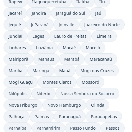
Itapevi
Itaquaquecetuba
Itatiba
Itu
Jacareí
Jandira
Jaraguá do Sul
Jaú
Jequié
Ji Paraná
Joinville
Juazeiro do Norte
Jundiaí
Lages
Lauro de Freitas
Limeira
Linhares
Luziânia
Macaé
Maceió
Mairiporã
Manaus
Marabá
Maracanaú
Marília
Maringá
Mauá
Mogi das Cruzes
Mogi Guaçu
Montes Claros
Mossoró
Nilópolis
Niterói
Nossa Senhora do Socorro
Nova Friburgo
Novo Hamburgo
Olinda
Palhoça
Palmas
Paranaguá
Parauapebas
Parnaíba
Parnamirim
Passo Fundo
Passos