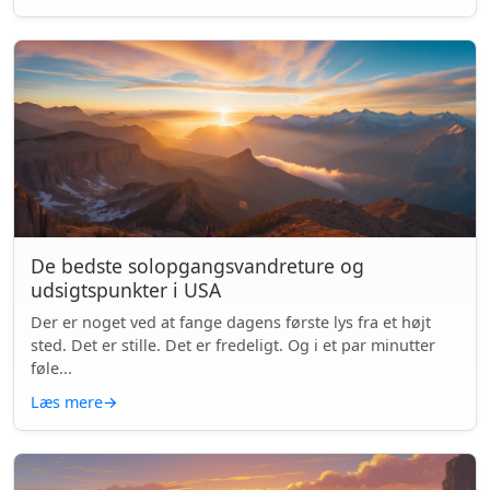
De bedste solopgangsvandreture og
udsigtspunkter i USA
Der er noget ved at fange dagens første lys fra et højt
sted. Det er stille. Det er fredeligt. Og i et par minutter
føle...
Læs mere
→