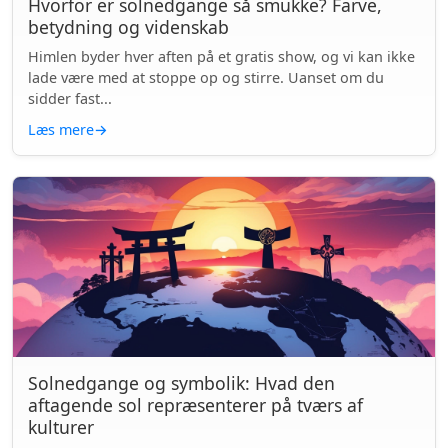
Hvorfor er solnedgange så smukke? Farve,
betydning og videnskab
Himlen byder hver aften på et gratis show, og vi kan ikke
lade være med at stoppe op og stirre. Uanset om du
sidder fast...
Læs mere
→
Solnedgange og symbolik: Hvad den
aftagende sol repræsenterer på tværs af
kulturer