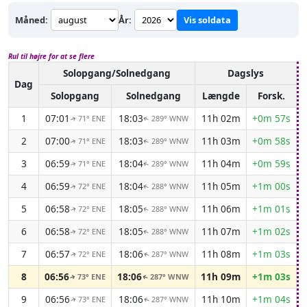
Måned:
År:
Vis soldata
Rul til højre for at se flere
Solopgang/Solnedgang
Dagslys
Dag
Solopgang
Solnedgang
Længde
Forsk.
1
07:01
18:03
11h 02m
+0m 57s
71° ENE
289° WNW
↑
↑
2
07:00
18:03
11h 03m
+0m 58s
71° ENE
289° WNW
↑
↑
3
06:59
18:04
11h 04m
+0m 59s
71° ENE
289° WNW
↑
↑
4
06:59
18:04
11h 05m
+1m 00s
72° ENE
288° WNW
↑
↑
5
06:58
18:05
11h 06m
+1m 01s
72° ENE
288° WNW
↑
↑
6
06:58
18:05
11h 07m
+1m 02s
72° ENE
288° WNW
↑
↑
7
06:57
18:06
11h 08m
+1m 03s
72° ENE
287° WNW
↑
↑
8
06:56
18:06
11h 09m
+1m 03s
73° ENE
287° WNW
↑
↑
9
06:56
18:06
11h 10m
+1m 04s
73° ENE
287° WNW
↑
↑