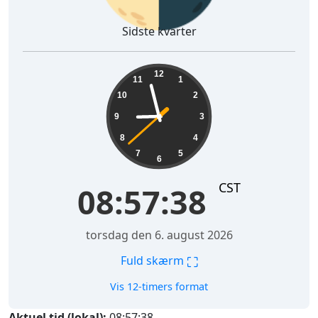
Sidste kvarter
08:57:39
12
11
1
10
2
9
3
8
4
7
5
6
CST
08:57:39
torsdag den 6. august 2026
⛶
Fuld skærm
Vis 12-timers format
Aktuel tid (lokal):
08:57:39