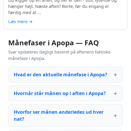
Du kigger op en aften, og der er den - stor, lysende og
hænger højt. Næste aften? Borte, før du engang er
færdig med at ...
Læs mere
→
Månefaser i Apopa — FAQ
Svar opdateres dagligt baseret på aftenens faktiske
månefase i Apopa.
Hvad er den aktuelle månefase i Apopa?
Hvornår står månen op i aften i Apopa?
Hvorfor ser månen anderledes ud hver
nat?