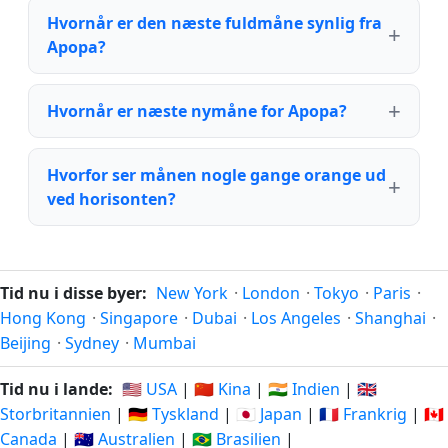
Hvornår er den næste fuldmåne synlig fra
Apopa?
Hvornår er næste nymåne for Apopa?
Hvorfor ser månen nogle gange orange ud
ved horisonten?
Tid nu i disse byer:
New York
·
London
·
Tokyo
·
Paris
·
Hong Kong
·
Singapore
·
Dubai
·
Los Angeles
·
Shanghai
·
Beijing
·
Sydney
·
Mumbai
Tid nu i lande:
🇺🇸 USA
|
🇨🇳 Kina
|
🇮🇳 Indien
|
🇬🇧
Storbritannien
|
🇩🇪 Tyskland
|
🇯🇵 Japan
|
🇫🇷 Frankrig
|
🇨🇦
Canada
|
🇦🇺 Australien
|
🇧🇷 Brasilien
|