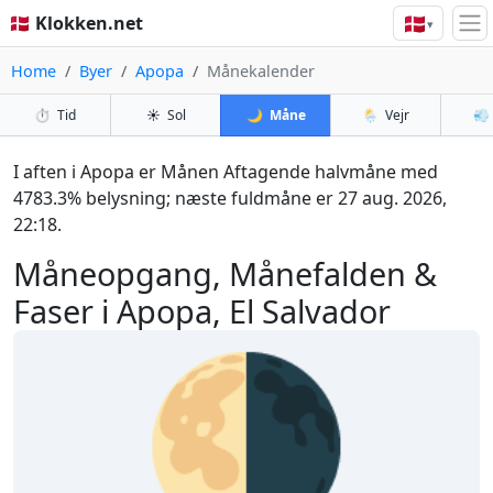
🇩🇰
🇩🇰 Klokken.net
▾
Home
Byer
Apopa
Månekalender
⏱️
Tid
☀️
Sol
🌙
Måne
🌦️
Vejr
💨
I aften i Apopa er Månen Aftagende halvmåne med
4783.3% belysning; næste fuldmåne er 27 aug. 2026,
22:18.
Måneopgang, Månefalden &
Faser i Apopa, El Salvador
🌗