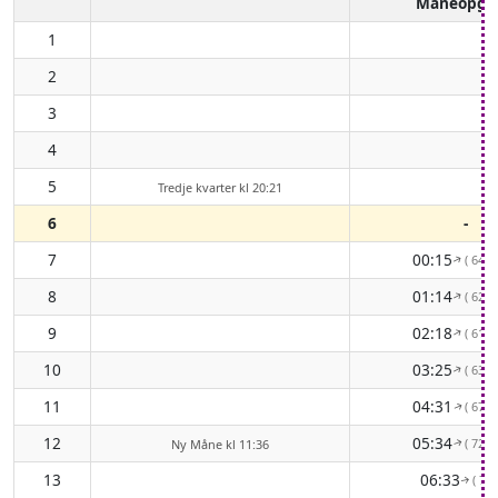
Måneopga
1
2
3
4
5
Tredje kvarter kl 20:21
6
-
7
00:15
( 64° 
↑
8
01:14
( 62° 
↑
9
02:18
( 61° 
↑
10
03:25
( 63° 
↑
11
04:31
( 67° 
↑
12
05:34
( 72° 
Ny Måne kl 11:36
↑
13
06:33
( 79°
↑