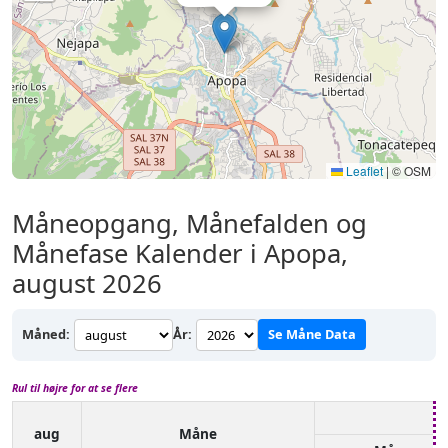
Leaflet
|
© OSM
Måneopgang, Månefalden og
Månefase Kalender i Apopa,
august 2026
Måned:
År:
Se Måne Data
Rul til højre for at se flere
aug
Måne