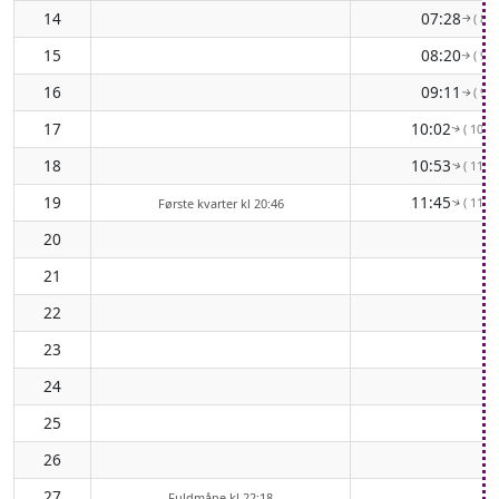
14
07:28
( 86°
↑
15
08:20
( 93°
↑
16
09:11
( 99°
↑
17
10:02
( 105°
↑
18
10:53
( 110°
↑
19
11:45
( 114°
Første kvarter kl 20:46
↑
20
21
22
23
24
25
26
27
Fuldmåne kl 22:18