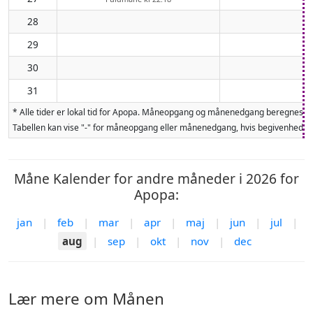
28
29
30
31
* Alle tider er lokal tid for Apopa. Måneopgang og månenedgang beregnes fo
Tabellen kan vise "-" for måneopgang eller månenedgang, hvis begivenheden 
Måne Kalender for andre måneder i 2026 for
Apopa:
jan
|
feb
|
mar
|
apr
|
maj
|
jun
|
jul
|
aug
|
sep
|
okt
|
nov
|
dec
Lær mere om Månen