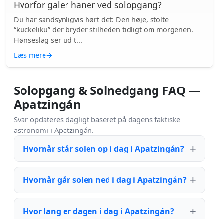
Hvorfor galer haner ved solopgang?
Du har sandsynligvis hørt det: Den høje, stolte
“kuckeliku” der bryder stilheden tidligt om morgenen.
Hønseslag ser ud t...
Læs mere
→
Solopgang & Solnedgang FAQ —
Apatzingán
Svar opdateres dagligt baseret på dagens faktiske
astronomi i Apatzingán.
Hvornår står solen op i dag i Apatzingán?
Hvornår går solen ned i dag i Apatzingán?
Hvor lang er dagen i dag i Apatzingán?