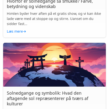
Hvorfor er solnedgange så smukke? Farve,
betydning og videnskab
Himlen byder hver aften på et gratis show, og vi kan ikke
lade være med at stoppe op og stirre. Uanset om du
sidder fast...
Læs mere
→
Solnedgange og symbolik: Hvad den
aftagende sol repræsenterer på tværs af
kulturer