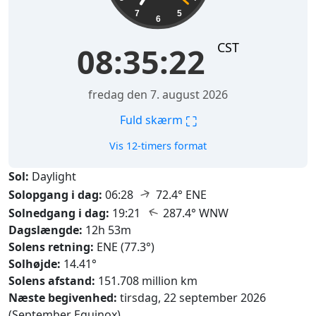
7
5
6
CST
08:35:23
fredag den 7. august 2026
⛶
Fuld skærm
Vis 12-timers format
Sol:
Daylight
↑
Solopgang i dag:
06:28
72.4° ENE
↑
Solnedgang i dag:
19:21
287.4° WNW
Dagslængde:
12h 53m
Solens retning:
ENE (77.3°)
Solhøjde:
14.41°
Solens afstand:
151.708 million km
Næste begivenhed:
tirsdag, 22 september 2026
(September Equinox)