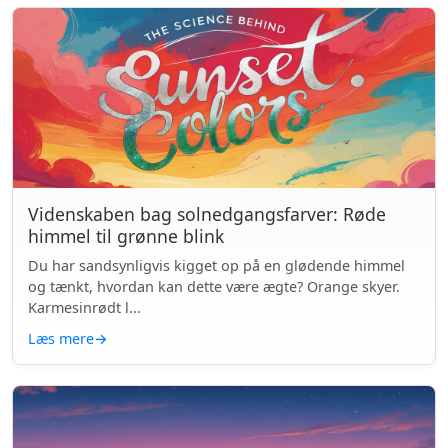
Videnskaben bag solnedgangsfarver: Røde
himmel til grønne blink
Du har sandsynligvis kigget op på en glødende himmel
og tænkt, hvordan kan dette være ægte? Orange skyer.
Karmesinrødt l...
Læs mere
→