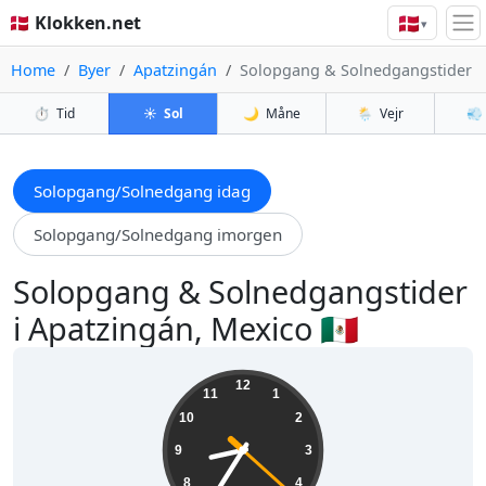
🇩🇰
🇩🇰 Klokken.net
▾
Home
Byer
Apatzingán
Solopgang & Solnedgangstider
⏱️
Tid
☀️
Sol
🌙
Måne
🌦️
Vejr
💨
Solopgang/Solnedgang idag
Solopgang/Solnedgang imorgen
Solopgang & Solnedgangstider
i Apatzingán, Mexico 🇲🇽
08:35:23
12
11
1
10
2
9
3
8
4