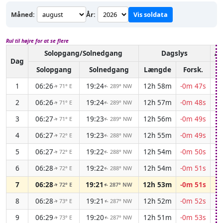
Måned:
År:
Vis soldata
Rul til højre for at se flere
Solopgang/Solnedgang
Dagslys
As
Dag
Solopgang
Solnedgang
Længde
Forsk.
1
06:26
19:24
12h 58m
-0m 47s
71° E
289° NW
↑
↑
2
06:26
19:24
12h 57m
-0m 48s
71° E
289° NW
↑
↑
3
06:27
19:23
12h 56m
-0m 49s
71° E
289° NW
↑
↑
4
06:27
19:23
12h 55m
-0m 49s
72° E
288° NW
↑
↑
5
06:27
19:22
12h 54m
-0m 50s
72° E
288° NW
↑
↑
6
06:28
19:22
12h 54m
-0m 51s
72° E
288° NW
↑
↑
7
06:28
19:21
12h 53m
-0m 51s
72° E
287° NW
↑
↑
8
06:28
19:21
12h 52m
-0m 52s
73° E
287° NW
↑
↑
9
06:29
19:20
12h 51m
-0m 53s
73° E
287° NW
↑
↑