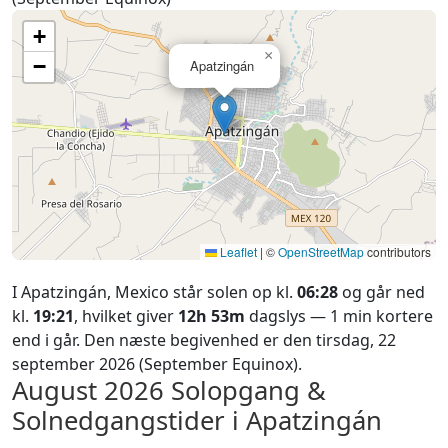
+
×
−
Apatzingán
Leaflet
|
©
OpenStreetMap
contributors
I Apatzingán, Mexico står solen op kl.
06:28
og går ned
kl.
19:21
, hvilket giver
12h 53m
dagslys — 1 min kortere
end i går. Den næste begivenhed er den tirsdag, 22
september 2026 (September Equinox).
August 2026
Solopgang &
Solnedgangstider i Apatzingán