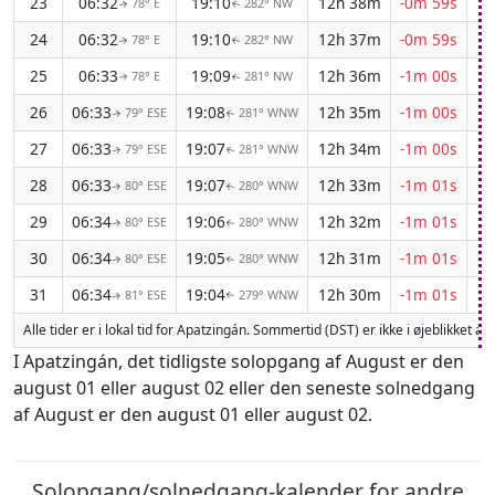
23
06:32
19:10
12h 38m
-0m 59s
78° E
282° NW
↑
↑
24
06:32
19:10
12h 37m
-0m 59s
78° E
282° NW
↑
↑
25
06:33
19:09
12h 36m
-1m 00s
78° E
281° NW
↑
↑
26
06:33
19:08
12h 35m
-1m 00s
79° ESE
281° WNW
↑
↑
27
06:33
19:07
12h 34m
-1m 00s
79° ESE
281° WNW
↑
↑
28
06:33
19:07
12h 33m
-1m 01s
80° ESE
280° WNW
↑
↑
29
06:34
19:06
12h 32m
-1m 01s
80° ESE
280° WNW
↑
↑
30
06:34
19:05
12h 31m
-1m 01s
80° ESE
280° WNW
↑
↑
31
06:34
19:04
12h 30m
-1m 01s
81° ESE
279° WNW
↑
↑
Alle tider er i lokal tid for Apatzingán. Sommertid (DST) er ikke i øjeblikket a
I Apatzingán, det tidligste solopgang af August er den
august 01 eller august 02 eller den seneste solnedgang
af August er den august 01 eller august 02.
Solopgang/solnedgang-kalender for andre