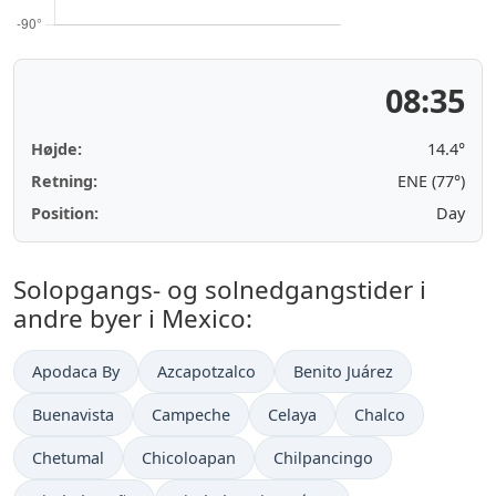
08:35
Højde:
14.4°
Retning:
ENE (77°)
Position:
Day
Solopgangs- og solnedgangstider i
andre byer i Mexico:
Apodaca By
Azcapotzalco
Benito Juárez
Buenavista
Campeche
Celaya
Chalco
Chetumal
Chicoloapan
Chilpancingo