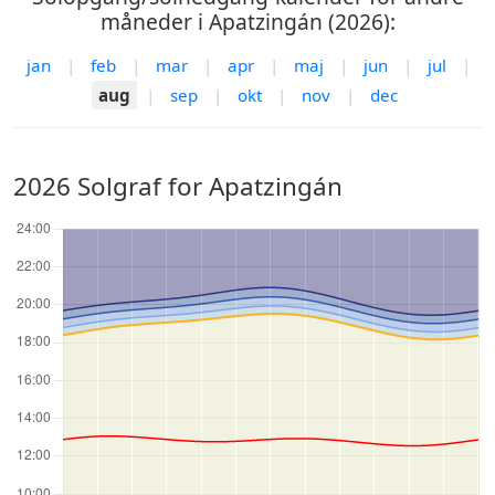
måneder i Apatzingán (2026):
jan
|
feb
|
mar
|
apr
|
maj
|
jun
|
jul
|
aug
|
sep
|
okt
|
nov
|
dec
2026 Solgraf for Apatzingán