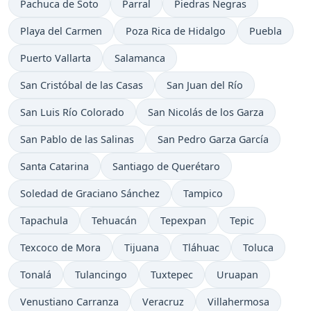
Pachuca de Soto
Parral
Piedras Negras
Playa del Carmen
Poza Rica de Hidalgo
Puebla
Puerto Vallarta
Salamanca
San Cristóbal de las Casas
San Juan del Río
San Luis Río Colorado
San Nicolás de los Garza
San Pablo de las Salinas
San Pedro Garza García
Santa Catarina
Santiago de Querétaro
Soledad de Graciano Sánchez
Tampico
Tapachula
Tehuacán
Tepexpan
Tepic
Texcoco de Mora
Tijuana
Tláhuac
Toluca
Tonalá
Tulancingo
Tuxtepec
Uruapan
Venustiano Carranza
Veracruz
Villahermosa