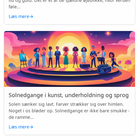
ild og guld. Det er et af de sjældne øjeblikke, hvor verden
føle...
Læs mere
→
Solnedgange i kunst, underholdning og sprog
Solen sænker sig lavt. Farver strækker sig over himlen.
Noget i os bløder op. Solnedgange er ikke bare smukke -
de ramme...
Læs mere
→