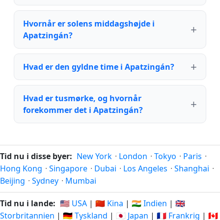
Hvornår er solens middagshøjde i
Apatzingán?
Hvad er den gyldne time i Apatzingán?
Hvad er tusmørke, og hvornår
forekommer det i Apatzingán?
Tid nu i disse byer:
New York
·
London
·
Tokyo
·
Paris
·
Hong Kong
·
Singapore
·
Dubai
·
Los Angeles
·
Shanghai
·
Beijing
·
Sydney
·
Mumbai
Tid nu i lande:
🇺🇸 USA
|
🇨🇳 Kina
|
🇮🇳 Indien
|
🇬🇧
Storbritannien
|
🇩🇪 Tyskland
|
🇯🇵 Japan
|
🇫🇷 Frankrig
|
🇨🇦