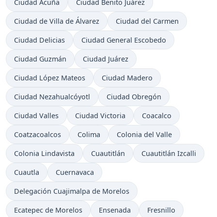
Ciudad Acuña
Ciudad Benito Juárez
Ciudad de Villa de Álvarez
Ciudad del Carmen
Ciudad Delicias
Ciudad General Escobedo
Ciudad Guzmán
Ciudad Juárez
Ciudad López Mateos
Ciudad Madero
Ciudad Nezahualcóyotl
Ciudad Obregón
Ciudad Valles
Ciudad Victoria
Coacalco
Coatzacoalcos
Colima
Colonia del Valle
Colonia Lindavista
Cuautitlán
Cuautitlán Izcalli
Cuautla
Cuernavaca
Delegación Cuajimalpa de Morelos
Ecatepec de Morelos
Ensenada
Fresnillo