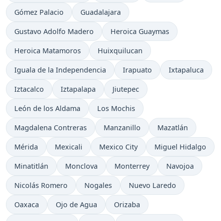
Gómez Palacio
Guadalajara
Gustavo Adolfo Madero
Heroica Guaymas
Heroica Matamoros
Huixquilucan
Iguala de la Independencia
Irapuato
Ixtapaluca
Iztacalco
Iztapalapa
Jiutepec
León de los Aldama
Los Mochis
Magdalena Contreras
Manzanillo
Mazatlán
Mérida
Mexicali
Mexico City
Miguel Hidalgo
Minatitlán
Monclova
Monterrey
Navojoa
Nicolás Romero
Nogales
Nuevo Laredo
Oaxaca
Ojo de Agua
Orizaba