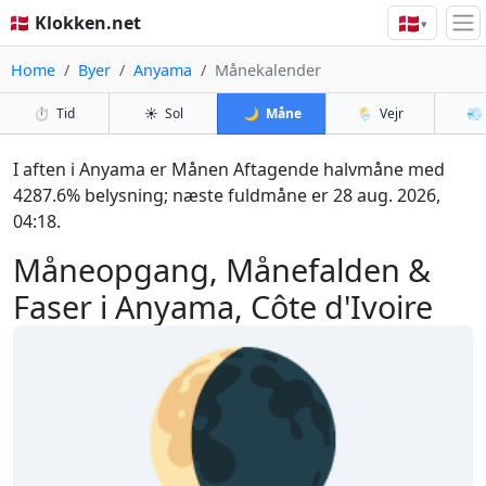
🇩🇰
🇩🇰 Klokken.net
▾
Home
Byer
Anyama
Månekalender
⏱️
Tid
☀️
Sol
🌙
Måne
🌦️
Vejr
💨
I aften i Anyama er Månen Aftagende halvmåne med
4287.6% belysning; næste fuldmåne er 28 aug. 2026,
04:18.
Måneopgang, Månefalden &
Faser i Anyama, Côte d'Ivoire
🌘