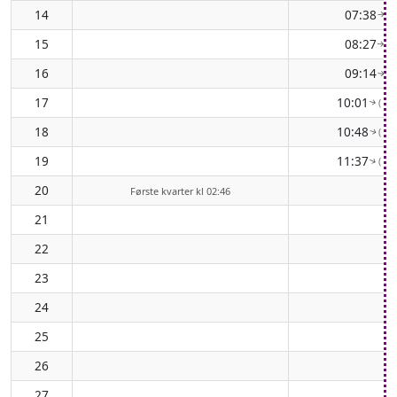
14
07:38
( 
↑
15
08:27
( 
↑
16
09:14
( 
↑
17
10:01
( 10
↑
18
10:48
( 10
↑
19
11:37
( 11
↑
20
Første kvarter kl 02:46
21
22
23
24
25
26
27