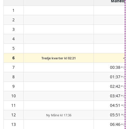
Måneopg
1
2
3
4
5
6
-
Tredje kvarter kl 02:21
7
00:38
( 6
↑
8
01:37
( 6
↑
9
02:42
( 6
↑
10
03:47
( 6
↑
11
04:51
( 6
↑
12
05:51
( 7
Ny Måne kl 17:36
↑
13
06:46
( 7
↑