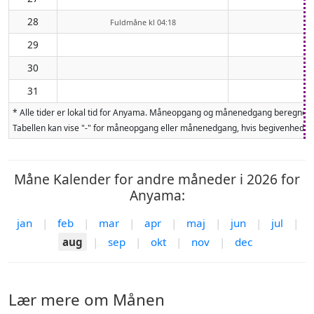
28
Fuldmåne kl 04:18
29
30
31
* Alle tider er lokal tid for Anyama. Måneopgang og månenedgang beregnes f
Tabellen kan vise "-" for måneopgang eller månenedgang, hvis begivenheden 
Måne Kalender for andre måneder i 2026 for
Anyama:
jan
|
feb
|
mar
|
apr
|
maj
|
jun
|
jul
|
aug
|
sep
|
okt
|
nov
|
dec
Lær mere om Månen