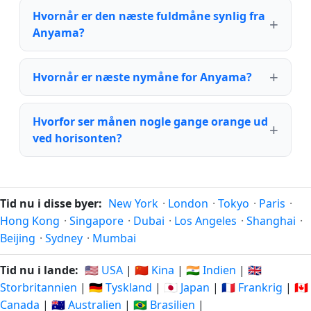
Hvornår er den næste fuldmåne synlig fra
Anyama?
Hvornår er næste nymåne for Anyama?
Hvorfor ser månen nogle gange orange ud
ved horisonten?
Tid nu i disse byer:
New York
·
London
·
Tokyo
·
Paris
·
Hong Kong
·
Singapore
·
Dubai
·
Los Angeles
·
Shanghai
·
Beijing
·
Sydney
·
Mumbai
Tid nu i lande:
🇺🇸 USA
|
🇨🇳 Kina
|
🇮🇳 Indien
|
🇬🇧
Storbritannien
|
🇩🇪 Tyskland
|
🇯🇵 Japan
|
🇫🇷 Frankrig
|
🇨🇦
Canada
|
🇦🇺 Australien
|
🇧🇷 Brasilien
|