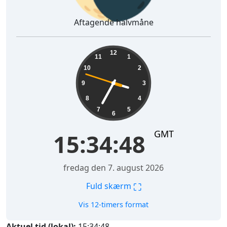
Aftagende halvmåne
15:34:49
12
11
1
10
2
9
3
8
4
7
5
6
GMT
15:34:49
fredag den 7. august 2026
⛶
Fuld skærm
Vis 12-timers format
Aktuel tid (lokal):
15:34:49