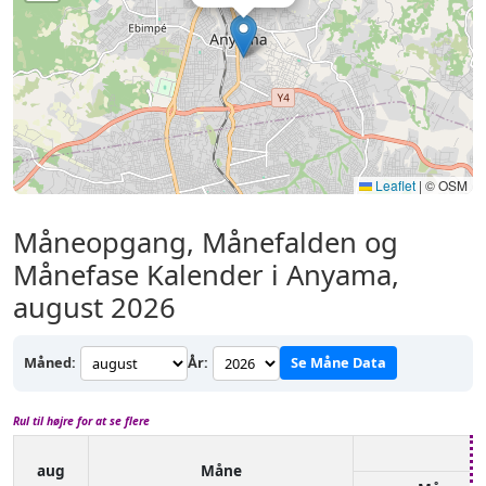
Leaflet
|
© OSM
Måneopgang, Månefalden og
Månefase Kalender i Anyama,
august 2026
Måned:
År:
Se Måne Data
Rul til højre for at se flere
aug
Måne