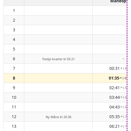
Måneopg
1
2
3
4
5
6
-
Tredje kvarter kl 05:21
7
00:31
( 65°
↑
8
01:35
( 62°
↑
9
02:41
( 61°
↑
10
03:44
( 62°
↑
11
04:43
( 65°
↑
12
05:35
( 70°
Ny Måne kl 20:36
↑
13
06:21
( 76°
↑