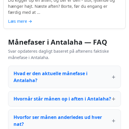
Du kigger op en aften, og der er den - stor, lysende og
hænger højt. Næste aften? Borte, før du engang er
færdig med at ...
Læs mere
→
Månefaser i Antalaha — FAQ
Svar opdateres dagligt baseret på aftenens faktiske
månefase i Antalaha.
Hvad er den aktuelle månefase i
Antalaha?
Hvornår står månen op i aften i Antalaha?
Hvorfor ser månen anderledes ud hver
nat?