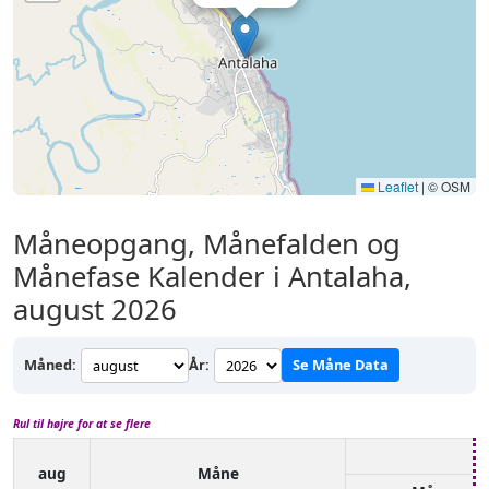
Leaflet
|
© OSM
Måneopgang, Månefalden og
Månefase Kalender i Antalaha,
august 2026
Måned:
År:
Se Måne Data
Rul til højre for at se flere
aug
Måne