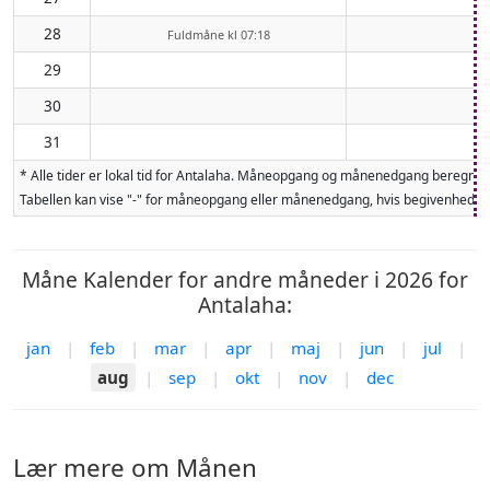
28
Fuldmåne kl 07:18
29
30
31
* Alle tider er lokal tid for Antalaha. Måneopgang og månenedgang beregnes
Tabellen kan vise "-" for måneopgang eller månenedgang, hvis begivenheden 
Måne Kalender for andre måneder i 2026 for
Antalaha:
jan
|
feb
|
mar
|
apr
|
maj
|
jun
|
jul
|
aug
|
sep
|
okt
|
nov
|
dec
Lær mere om Månen