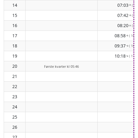
14
07:03
( 83
↑
15
07:42
( 90
↑
16
08:20
( 96
↑
17
08:58
( 103°
↑
18
09:37
( 108°
↑
19
10:18
( 113°
↑
20
Første kvarter kl 05:46
21
22
23
24
25
26
27