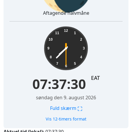
Aftagende halvmåne
07:37:31
12
11
1
10
2
9
3
8
4
7
5
6
EAT
07:37:31
søndag den 9. august 2026
⛶
Fuld skærm
Vis 12-timers format
Aktuel tid (lokal):
07:37:31