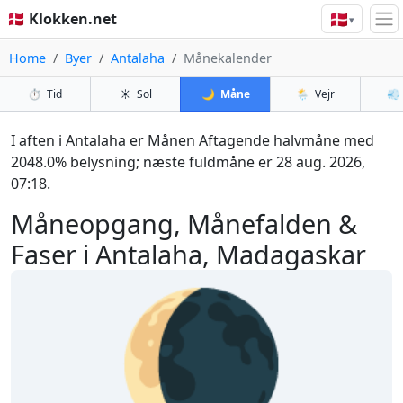
🇩🇰
🇩🇰 Klokken.net
▾
Home
Byer
Antalaha
Månekalender
⏱️
Tid
☀️
Sol
🌙
Måne
🌦️
Vejr
💨
I aften i Antalaha er Månen Aftagende halvmåne med
2048.0% belysning; næste fuldmåne er 28 aug. 2026,
07:18.
Måneopgang, Månefalden &
Faser i Antalaha, Madagaskar
🌘