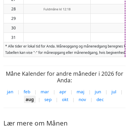
28
Fuldmåne kl 12:18
29
30
31
* Alle tider er lokal tid for Anda. Måneopgang og månenedgang beregnes for
Tabellen kan vise "-" for måneopgang eller månenedgang, hvis begivenheden 
Måne Kalender for andre måneder i 2026 for
Anda:
jan
|
feb
|
mar
|
apr
|
maj
|
jun
|
jul
|
aug
|
sep
|
okt
|
nov
|
dec
Lær mere om Månen