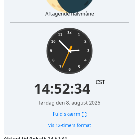
Aftagende halvmåne
14:52:35
12
11
1
10
2
9
3
8
4
7
5
6
CST
14:52:35
lørdag den 8. august 2026
⛶
Fuld skærm
Vis 12-timers format
Aktuel tid (lokal):
14:52:35