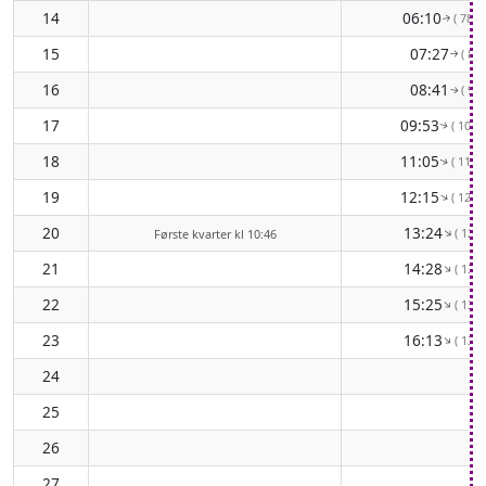
14
06:10
( 78° 
↑
15
07:27
( 88°
↑
16
08:41
( 98°
↑
17
09:53
( 107°
↑
18
11:05
( 115°
↑
19
12:15
( 122°
↑
20
13:24
( 128°
↑
Første kvarter kl 10:46
21
14:28
( 132°
↑
22
15:25
( 134°
↑
23
16:13
( 133°
↑
24
25
26
27