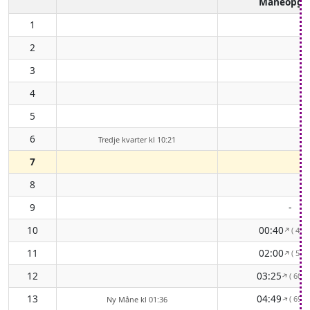
Måneopga
1
2
3
4
5
6
Tredje kvarter kl 10:21
7
8
9
-
10
00:40
( 48°
↑
11
02:00
( 53°
↑
12
03:25
( 60° 
↑
13
04:49
( 69° 
Ny Måne kl 01:36
↑