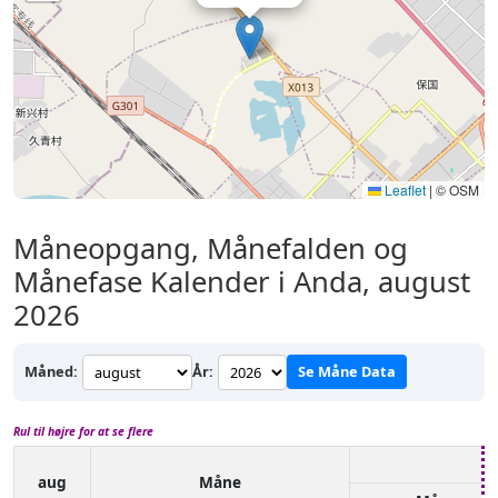
Leaflet
|
© OSM
Måneopgang, Månefalden og
Månefase Kalender i Anda, august
2026
Måned:
År:
Se Måne Data
Rul til højre for at se flere
aug
Måne