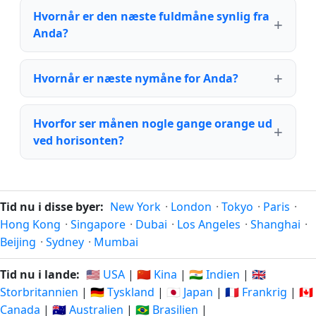
Hvornår er den næste fuldmåne synlig fra
Anda?
Hvornår er næste nymåne for Anda?
Hvorfor ser månen nogle gange orange ud
ved horisonten?
Tid nu i disse byer:
New York
·
London
·
Tokyo
·
Paris
·
Hong Kong
·
Singapore
·
Dubai
·
Los Angeles
·
Shanghai
·
Beijing
·
Sydney
·
Mumbai
Tid nu i lande:
🇺🇸 USA
|
🇨🇳 Kina
|
🇮🇳 Indien
|
🇬🇧
Storbritannien
|
🇩🇪 Tyskland
|
🇯🇵 Japan
|
🇫🇷 Frankrig
|
🇨🇦
Canada
|
🇦🇺 Australien
|
🇧🇷 Brasilien
|