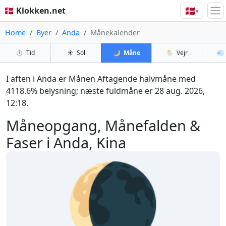
🇩🇰
🇩🇰 Klokken.net
▾
Home
Byer
Anda
Månekalender
⏱️
Tid
☀️
Sol
🌙
Måne
🌦️
Vejr
💨
I aften i Anda er Månen Aftagende halvmåne med
4118.6% belysning; næste fuldmåne er 28 aug. 2026,
12:18.
Måneopgang, Månefalden &
Faser i Anda, Kina
🌘