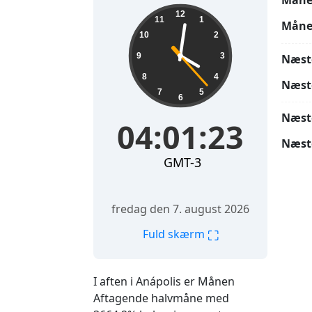
Måne
04:01:25
12
11
1
Måne
10
2
9
3
Næst
8
4
Næst
7
5
6
Næst
04:01:25
Næst
GMT-3
fredag den 7. august 2026
⛶
Fuld skærm
I aften i Anápolis er Månen
Aftagende halvmåne med