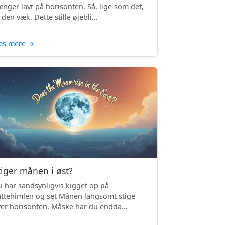
nger lavt på horisonten. Så, lige som det,
 den væk. Dette stille øjebli...
æs mere
→
tiger månen i øst?
 har sandsynligvis kigget op på
ttehimlen og set Månen langsomt stige
er horisonten. Måske har du endda
mærket, ...