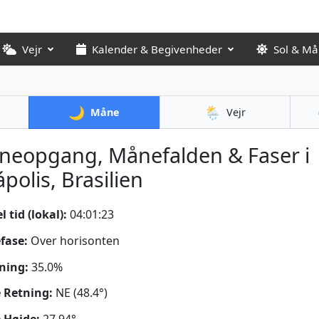
Vejr
Kalender & Begivenheder
Sol & M
🌙
🌦️
Måne
Vejr
neopgang, Månefalden & Faser i
polis, Brasilien
 tid (lokal):
04:01:25
fase:
Over horisonten
ning:
35.0%
 Retning:
NE (48.4°)