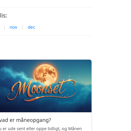
is:
|
nov
|
dec
vad er måneopgang?
 er ude sent eller oppe tidligt, og Månen