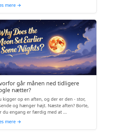
æs mere
→
vorfor går månen ned tidligere
ogle nætter?
 kigger op en aften, og der er den - stor,
sende og hænger højt. Næste aften? Borte,
r du engang er færdig med at ...
æs mere
→