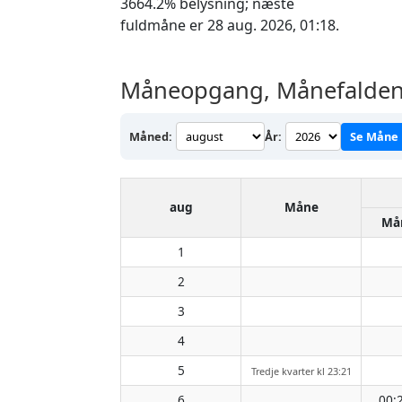
3664.2% belysning; næste
fuldmåne er 28 aug. 2026, 01:18.
Måneopgang, Månefalden 
Måned:
År:
Se Måne
aug
Måne
Må
1
2
3
4
5
Tredje kvarter kl 23:21
6
00: