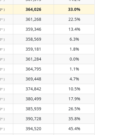
364,026
33.0%
2° )
361,268
22.5%
1° )
359,346
13.4%
1° )
358,569
6.3%
3° )
359,181
1.8%
4° )
361,284
0.0%
9° )
364,795
1.1%
3° )
369,448
4.7%
1° )
374,842
10.5%
8° )
380,499
17.9%
1° )
385,939
26.5%
9° )
390,728
35.8%
2° )
394,520
45.4%
3° )