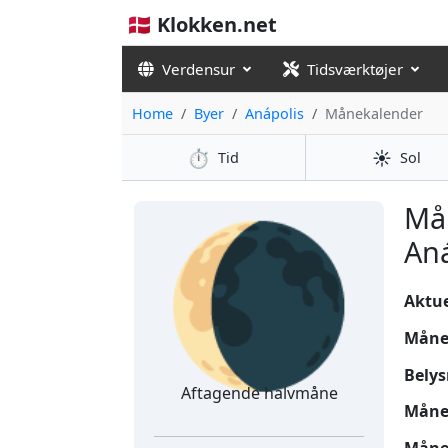
🇩🇰 Klokken.net
Verdensur
Tidsværktøjer
Home
Byer
Anápolis
Månekalender
⏱️
☀️
Tid
Sol
🌘
Må
Aná
Aktuel
Måne
Belys
Aftagende halvmåne
Måne