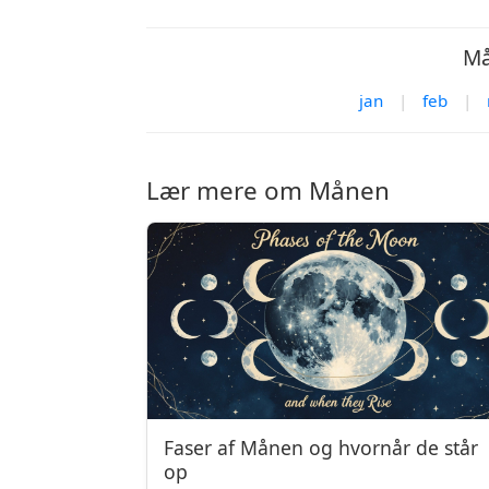
Må
jan
|
feb
|
Lær mere om Månen
Faser af Månen og hvornår de står
op