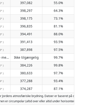
397,082
55.0%
6° )
398,297
64.3%
2° )
398,175
73.1%
2° )
396,835
81.1%
6° )
394,491
88.0%
3° )
391,413
93.5%
3° )
387,898
97.5%
8° )
Passerer ikke meridianen
Ikke tilgængelig
99.7%
( Ikke tilgængelig )
384,226
99.8%
1° )
380,633
97.7%
9° )
377,288
93.4%
4° )
374,287
87.1%
9° )
r Jordens atmosfæriske brydning. Datoer er baseret på den gregorianske kalende
 Månen er circumpolar (altid over eller altid under horisonten). To måneopgang