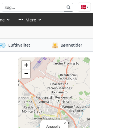
🇩🇰
▾
åne
Mere
💨
🕌
Luftkvalitet
Bønnetider
+
−
×
Anápolis