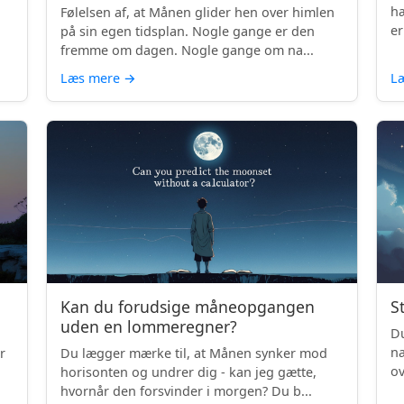
hæ
Følelsen af, at Månen glider hen over himlen
er
på sin egen tidsplan. Nogle gange er den
fremme om dagen. Nogle gange om na...
Læs mere
→
L
Kan du forudsige måneopgangen
S
uden en lommeregner?
Du
na
r
Du lægger mærke til, at Månen synker mod
ov
horisonten og undrer dig - kan jeg gætte,
be
hvornår den forsvinder i morgen? Du b...