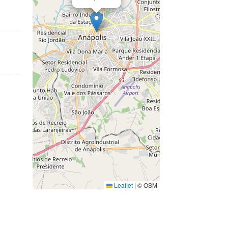
Leaflet
|
© OSM