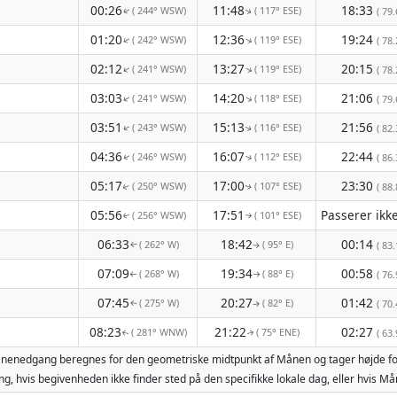
00:26
11:48
18:33
( 244° WSW)
( 117° ESE)
( 79.
↑
↑
01:20
12:36
19:24
( 242° WSW)
( 119° ESE)
↑
↑
( 78.
02:12
13:27
20:15
( 241° WSW)
( 119° ESE)
↑
↑
( 78.
03:03
14:20
21:06
( 241° WSW)
( 118° ESE)
↑
↑
( 79.
03:51
15:13
21:56
( 243° WSW)
( 116° ESE)
( 82.
↑
↑
04:36
16:07
22:44
( 246° WSW)
( 112° ESE)
( 86.
↑
↑
05:17
17:00
23:30
( 250° WSW)
( 107° ESE)
( 88.
↑
↑
05:56
17:51
( 256° WSW)
( 101° ESE)
↑
↑
06:33
18:42
00:14
( 262° W)
( 95° E)
( 83.
↑
↑
07:09
19:34
00:58
( 268° W)
( 88° E)
( 76.
↑
↑
07:45
20:27
01:42
( 275° W)
( 82° E)
( 70.
↑
↑
08:23
21:22
02:27
( 281° WNW)
( 75° ENE)
( 63.
↑
↑
 månenedgang beregnes for den geometriske midtpunkt af Månen og tager højde fo
g, hvis begivenheden ikke finder sted på den specifikke lokale dag, eller hvis