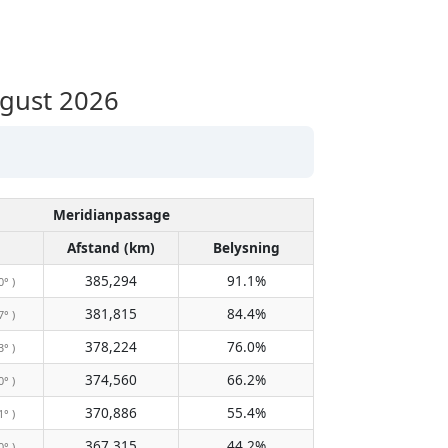
ugust 2026
Meridianpassage
Afstand (km)
Belysning
385,294
91.1%
0° )
381,815
84.4%
7° )
378,224
76.0%
3° )
374,560
66.2%
0° )
370,886
55.4%
1° )
367,315
44.2%
0° )