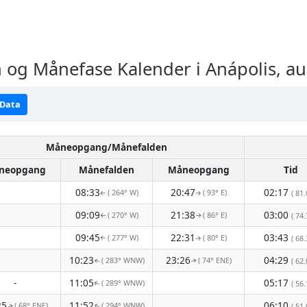
og Månefase Kalender i Anápolis, a
 Data
Måneopgang/Månefalden
neopgang
Månefalden
Måneopgang
Tid
08:33
20:47
02:17
( 264° W)
( 93° E)
( 81.
↑
↑
09:09
21:38
03:00
( 270° W)
( 86° E)
( 74.
↑
↑
09:45
22:31
03:43
( 277° W)
( 80° E)
( 68.
↑
↑
10:23
23:26
04:29
( 283° WNW)
( 74° ENE)
( 62.
↑
↑
-
11:05
05:17
( 289° WNW)
( 56.
↑
25
11:52
06:10
( 68° ENE)
( 294° WNW)
( 51.
↑
↑