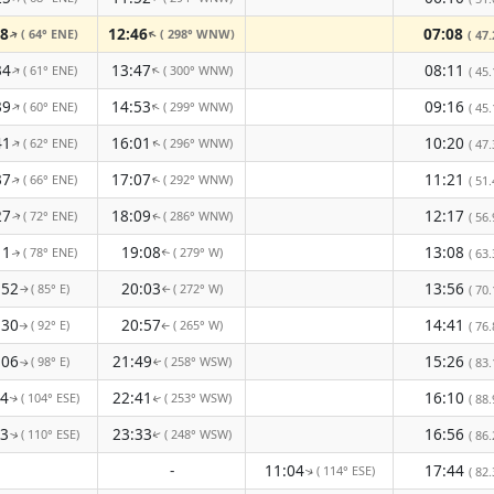
28
12:46
07:08
( 64° ENE)
( 298° WNW)
↑
( 47.
↑
34
13:47
08:11
( 61° ENE)
( 300° WNW)
↑
↑
( 45.
39
14:53
09:16
( 60° ENE)
( 299° WNW)
↑
↑
( 45.
41
16:01
10:20
( 62° ENE)
( 296° WNW)
↑
( 47.
↑
37
17:07
11:21
( 66° ENE)
( 292° WNW)
( 51.
↑
↑
27
18:09
12:17
( 72° ENE)
( 286° WNW)
( 56.
↑
↑
11
19:08
13:08
( 78° ENE)
( 279° W)
( 63.
↑
↑
:52
20:03
13:56
( 85° E)
( 272° W)
( 70.
↑
↑
:30
20:57
14:41
( 92° E)
( 265° W)
( 76.
↑
↑
:06
21:49
15:26
( 98° E)
( 258° WSW)
( 83.
↑
↑
44
22:41
16:10
( 104° ESE)
( 253° WSW)
( 88.
↑
↑
23
23:33
16:56
( 110° ESE)
( 248° WSW)
( 86.
↑
↑
-
11:04
17:44
( 114° ESE)
( 82.
↑