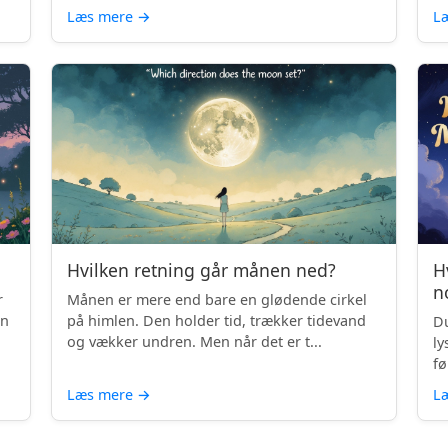
Læs mere
→
L
Hvilken retning går månen ned?
H
n
r
Månen er mere end bare en glødende cirkel
en
på himlen. Den holder tid, trækker tidevand
Du
og vækker undren. Men når det er t...
ly
fø
Læs mere
→
L