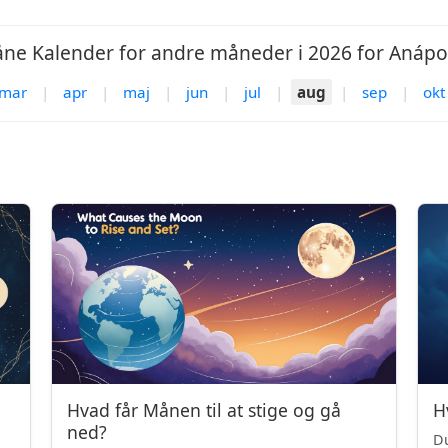
ne Kalender for andre måneder i 2026 for Anápol
mar
|
apr
|
maj
|
jun
|
jul
|
aug
|
sep
|
okt
Hvad får Månen til at stige og gå
H
ned?
Du