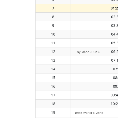
7
01:
8
02:
9
03:
10
04:
11
05:
12
06:
Ny Måne kl 14:36
13
07:
14
07
15
08
16
09
17
09:
18
10:
19
Første kvarter kl 23:46