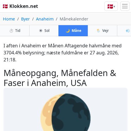
🇩🇰
🇩🇰 Klokken.net
▾
Home
Byer
Anaheim
Månekalender
⏱️
Tid
☀️
Sol
🌙
Måne
🌦️
Vejr
💨
I aften i Anaheim er Månen Aftagende halvmåne med
3704.4% belysning; næste fuldmåne er 27 aug. 2026,
21:18.
Måneopgang, Månefalden &
Faser i Anaheim, USA
🌘