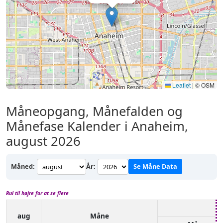
Leaflet
|
© OSM
Måneopgang, Månefalden og
Månefase Kalender i Anaheim,
august 2026
Måned:
År:
Se Måne Data
Rul til højre for at se flere
aug
Måne