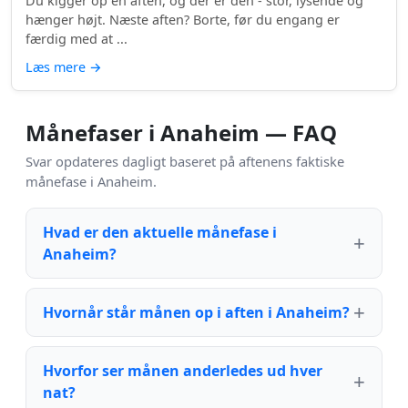
Du kigger op en aften, og der er den - stor, lysende og
hænger højt. Næste aften? Borte, før du engang er
færdig med at ...
Læs mere
→
Månefaser i Anaheim — FAQ
Svar opdateres dagligt baseret på aftenens faktiske
månefase i Anaheim.
Hvad er den aktuelle månefase i
Anaheim?
Hvornår står månen op i aften i Anaheim?
Hvorfor ser månen anderledes ud hver
nat?