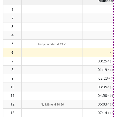
Måneopg
1
2
3
4
5
Tredje kvarter kl 19:21
6
-
7
00:25
( 59°
↑
8
01:19
( 56°
↑
9
02:23
( 56°
↑
10
03:35
( 58°
↑
11
04:50
( 63°
↑
12
06:03
( 70°
Ny Måne kl 10:36
↑
13
07:14
( 78°
↑