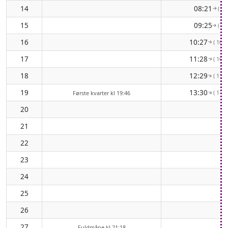
14
08:21
( 86
↑
15
09:25
( 94
↑
16
10:27
( 102°
↑
17
11:28
( 108°
↑
18
12:29
( 114°
↑
19
13:30
( 119°
↑
Første kvarter kl 19:46
20
21
22
23
24
25
26
27
Fuldmåne kl 21:18