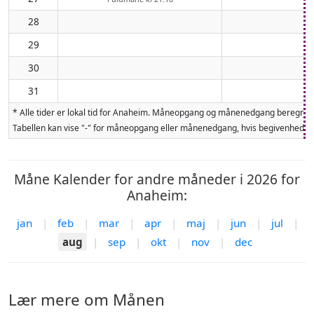
28
29
30
31
* Alle tider er lokal tid for Anaheim. Måneopgang og månenedgang beregnes 
Tabellen kan vise "-" for måneopgang eller månenedgang, hvis begivenheden 
Måne Kalender for andre måneder i 2026 for
Anaheim:
jan
|
feb
|
mar
|
apr
|
maj
|
jun
|
jul
|
aug
|
sep
|
okt
|
nov
|
dec
Lær mere om Månen