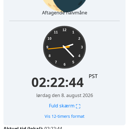
Aftagende halvmåne
02:22:45
12
11
1
10
2
9
3
8
4
7
5
6
PST
02:22:45
lørdag den 8. august 2026
⛶
Fuld skærm
Vis 12-timers format
Aktuel tid (lokal):
02:22:45