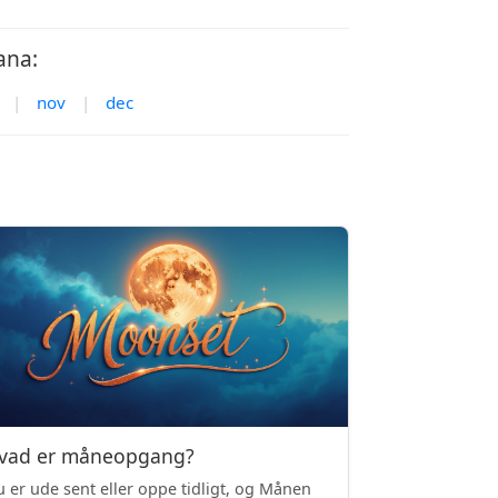
ana:
|
nov
|
dec
vad er måneopgang?
 er ude sent eller oppe tidligt, og Månen