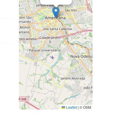
Leaflet
|
© OSM