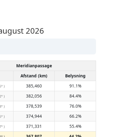
august 2026
Meridianpassage
Afstand (km)
Belysning
385,460
91.1%
5° )
382,056
84.4%
2° )
378,539
76.0%
8° )
374,944
66.2%
5° )
371,331
55.4%
7° )
367,807
44.2%
6° )