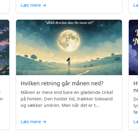
Læs mere
→
L
Hvilken retning går månen ned?
H
n
r
Månen er mere end bare en glødende cirkel
en
på himlen. Den holder tid, trækker tidevand
Du
og vækker undren. Men når det er t...
ly
fø
Læs mere
→
L