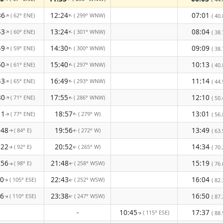
36
12:24
07:01
( 62° ENE)
( 299° WNW)
↑
↑
( 40.
43
13:24
08:04
( 60° ENE)
( 301° WNW)
↑
↑
( 38.
49
14:30
09:09
( 59° ENE)
( 300° WNW)
↑
↑
( 38.
50
15:40
10:13
( 61° ENE)
( 297° WNW)
↑
( 40.
↑
43
16:49
11:14
( 65° ENE)
( 293° WNW)
( 44.
↑
↑
30
17:55
12:10
( 71° ENE)
( 286° WNW)
( 50.
↑
↑
11
18:57
13:01
( 77° ENE)
( 279° W)
( 56.
↑
↑
:48
19:56
13:49
( 84° E)
( 272° W)
( 63.
↑
↑
:22
20:52
14:34
( 92° E)
( 265° W)
( 70.
↑
↑
:56
21:48
15:19
( 98° E)
( 258° WSW)
( 76.
↑
↑
30
22:43
16:04
( 105° ESE)
( 252° WSW)
( 82.
↑
↑
06
23:38
16:50
( 110° ESE)
( 247° WSW)
( 87.
↑
↑
-
10:45
17:37
( 115° ESE)
( 88.
↑