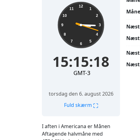
Måne
15:15:20
12
11
1
Måne
10
2
9
3
Næst
8
4
Næst
7
5
6
Næst
15:15:20
Næst
GMT-3
torsdag den 6. august 2026
⛶
Fuld skærm
I aften i Americana er Månen
Aftagende halvmåne med