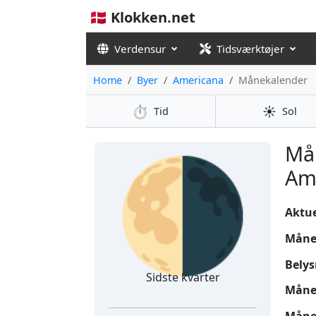
🇩🇰 Klokken.net
Verdensur
Tidsværktøjer
Home
Byer
Americana
Månekalender
⏱️
☀️
Tid
Sol
🌗
Må
Ame
Aktuel
Måne
Belys
Sidste kvarter
Måne