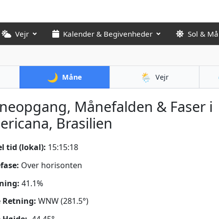
Vejr
Kalender & Begivenheder
Sol & M
🌙
🌦️
Måne
Vejr
neopgang, Månefalden & Faser i
ricana, Brasilien
 tid (lokal):
15:15:20
fase:
Over horisonten
ning:
41.1%
 Retning:
WNW (281.5°)