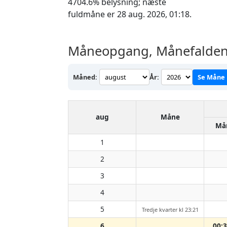
4704.6% belysning; næste
fuldmåne er 28 aug. 2026, 01:18.
Måneopgang, Månefalden 
Måned:
År:
Se Måne
aug
Måne
Må
1
2
3
4
5
Tredje kvarter kl 23:21
6
00: