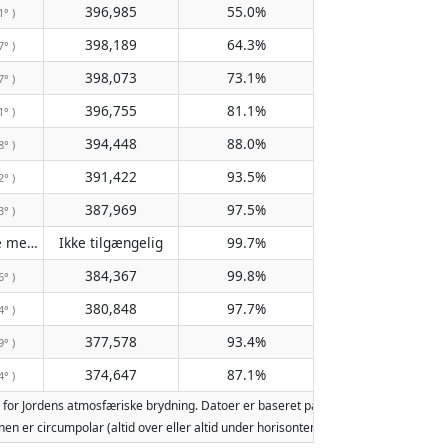
396,985
55.0%
1° )
398,189
64.3%
7° )
398,073
73.1%
7° )
396,755
81.1%
1° )
394,448
88.0%
8° )
391,422
93.5%
2° )
387,969
97.5%
3° )
Passerer ikke meridianen
Ikke tilgængelig
99.7%
( Ikke tilgængelig )
384,367
99.8%
6° )
380,848
97.7%
4° )
377,578
93.4%
9° )
374,647
87.1%
4° )
for Jordens atmosfæriske brydning. Datoer er baseret på den gregorianske kalen
 Månen er circumpolar (altid over eller altid under horisonten). To måneopgang