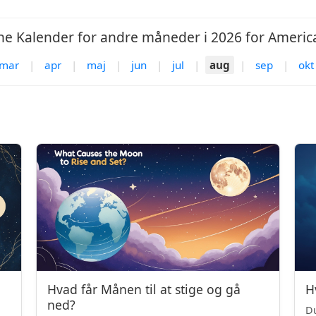
e Kalender for andre måneder i 2026 for Americ
mar
|
apr
|
maj
|
jun
|
jul
|
aug
|
sep
|
okt
Hvad får Månen til at stige og gå
H
ned?
Du