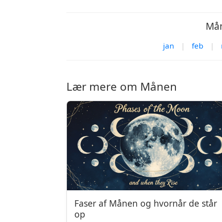
Mån
jan
|
feb
|
Lær mere om Månen
Faser af Månen og hvornår de står
op