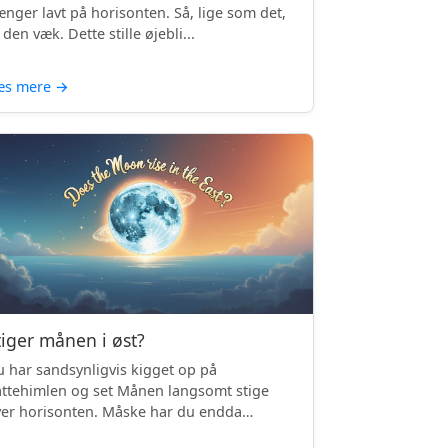
nger lavt på horisonten. Så, lige som det,
 den væk. Dette stille øjebli...
æs mere
→
tiger månen i øst?
 har sandsynligvis kigget op på
ttehimlen og set Månen langsomt stige
er horisonten. Måske har du endda
mærket, ...