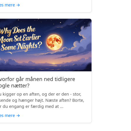
æs mere
→
vorfor går månen ned tidligere
ogle nætter?
 kigger op en aften, og der er den - stor,
sende og hænger højt. Næste aften? Borte,
r du engang er færdig med at ...
æs mere
→