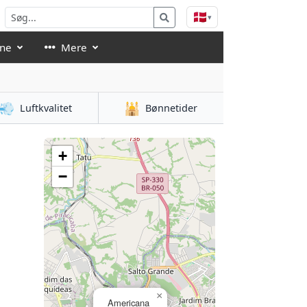
🇩🇰
▾
åne
Mere
💨
🕌
Luftkvalitet
Bønnetider
+
−
×
Americana