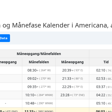
og Månefase Kalender i Americana, 
 Data
Måneopgang/Månefalden
neopgang
Månefalden
Måneopgang
Tid
08:30
20:39
02:10
( 264° W)
( 93° E)
( 74.
↑
↑
09:02
21:33
02:53
( 270° W)
( 86° E)
( 68.
↑
↑
09:35
22:29
03:37
( 277° W)
( 79° E)
( 61.
↑
↑
10:10
23:28
04:22
( 284° WNW)
( 73° ENE)
( 55.
↑
↑
-
10:48
05:10
( 290° WNW)
( 49.
↑
30
11:33
06:03
( 67° ENE)
( 295° WNW)
( 44.
↑
↑