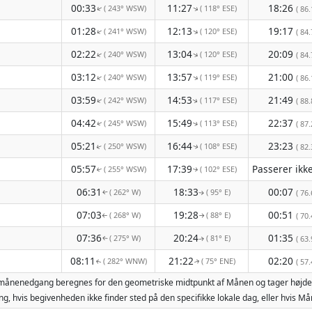
00:33
11:27
18:26
( 243° WSW)
( 118° ESE)
↑
( 86.
↑
01:28
12:13
19:17
( 241° WSW)
( 120° ESE)
↑
↑
( 84.
02:22
13:04
20:09
( 240° WSW)
( 120° ESE)
↑
↑
( 84.
03:12
13:57
21:00
( 240° WSW)
( 119° ESE)
↑
↑
( 86.
03:59
14:53
21:49
( 242° WSW)
( 117° ESE)
↑
( 88.
↑
04:42
15:49
22:37
( 245° WSW)
( 113° ESE)
( 87.
↑
↑
05:21
16:44
23:23
( 250° WSW)
( 108° ESE)
( 82.
↑
↑
05:57
17:39
( 255° WSW)
( 102° ESE)
↑
↑
06:31
18:33
00:07
( 262° W)
( 95° E)
( 76.
↑
↑
07:03
19:28
00:51
( 268° W)
( 88° E)
( 70.
↑
↑
07:36
20:24
01:35
( 275° W)
( 81° E)
( 63.
↑
↑
08:11
21:22
02:20
( 282° WNW)
( 75° ENE)
( 57.
↑
↑
g månenedgang beregnes for den geometriske midtpunkt af Månen og tager højde 
g, hvis begivenheden ikke finder sted på den specifikke lokale dag, eller hvis