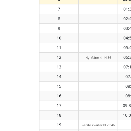
7
01:
8
02:
9
03:
10
04:
11
05:
12
06:
Ny Måne kl 14:36
13
07:
14
07
15
08
16
08
17
09:
18
10:
19
Første kvarter kl 23:46