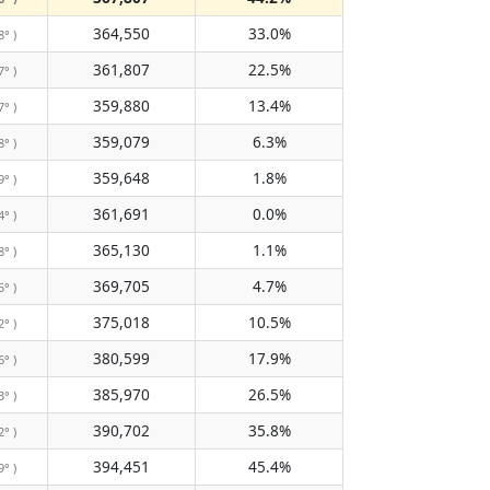
364,550
33.0%
8° )
361,807
22.5%
7° )
359,880
13.4%
7° )
359,079
6.3%
8° )
359,648
1.8%
9° )
361,691
0.0%
4° )
365,130
1.1%
8° )
369,705
4.7%
5° )
375,018
10.5%
2° )
380,599
17.9%
6° )
385,970
26.5%
3° )
390,702
35.8%
2° )
394,451
45.4%
9° )