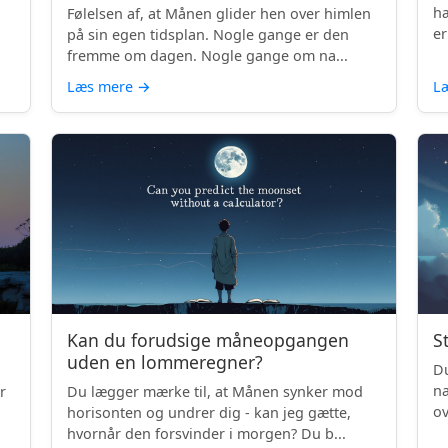
hæ
Følelsen af, at Månen glider hen over himlen
er
på sin egen tidsplan. Nogle gange er den
fremme om dagen. Nogle gange om na...
Læs mere
→
L
Kan du forudsige måneopgangen
S
uden en lommeregner?
Du
na
r
Du lægger mærke til, at Månen synker mod
ov
horisonten og undrer dig - kan jeg gætte,
be
hvornår den forsvinder i morgen? Du b...