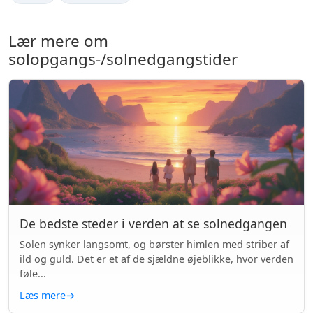
Lær mere om
solopgangs-/solnedgangstider
De bedste steder i verden at se solnedgangen
Solen synker langsomt, og børster himlen med striber af
ild og guld. Det er et af de sjældne øjeblikke, hvor verden
føle...
Læs mere
→