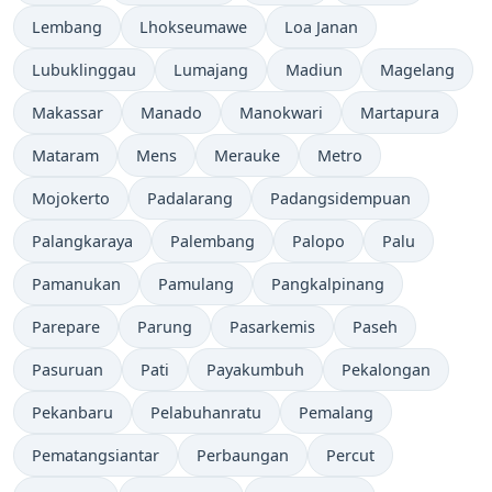
Lembang
Lhokseumawe
Loa Janan
Lubuklinggau
Lumajang
Madiun
Magelang
Makassar
Manado
Manokwari
Martapura
Mataram
Mens
Merauke
Metro
Mojokerto
Padalarang
Padangsidempuan
Palangkaraya
Palembang
Palopo
Palu
Pamanukan
Pamulang
Pangkalpinang
Parepare
Parung
Pasarkemis
Paseh
Pasuruan
Pati
Payakumbuh
Pekalongan
Pekanbaru
Pelabuhanratu
Pemalang
Pematangsiantar
Perbaungan
Percut