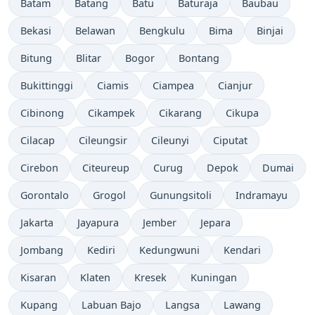
Batam
Batang
Batu
Baturaja
Baubau
Bekasi
Belawan
Bengkulu
Bima
Binjai
Bitung
Blitar
Bogor
Bontang
Bukittinggi
Ciamis
Ciampea
Cianjur
Cibinong
Cikampek
Cikarang
Cikupa
Cilacap
Cileungsir
Cileunyi
Ciputat
Cirebon
Citeureup
Curug
Depok
Dumai
Gorontalo
Grogol
Gunungsitoli
Indramayu
Jakarta
Jayapura
Jember
Jepara
Jombang
Kediri
Kedungwuni
Kendari
Kisaran
Klaten
Kresek
Kuningan
Kupang
Labuan Bajo
Langsa
Lawang