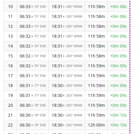
10
06:33
18:31
11h 58m
+0m 08s
74° ENE
286° WNW
↑
↑
11
06:33
18:31
11h 58m
+0m 08s
75° ENE
285° WNW
↑
↑
12
06:33
18:31
11h 58m
+0m 09s
75° ENE
285° WNW
↑
↑
13
06:32
18:31
11h 58m
+0m 09s
75° ENE
285° WNW
↑
↑
14
06:32
18:31
11h 58m
+0m 09s
76° ENE
284° WNW
↑
↑
15
06:32
18:31
11h 58m
+0m 09s
76° ENE
284° WNW
↑
↑
16
06:32
18:31
11h 59m
+0m 09s
76° ENE
284° WNW
↑
↑
17
06:31
18:31
11h 59m
+0m 09s
76° ENE
283° WNW
↑
↑
18
06:31
18:30
11h 59m
+0m 09s
77° ENE
283° WNW
↑
↑
19
06:31
18:30
11h 59m
+0m 09s
77° ENE
283° WNW
↑
↑
20
06:30
18:30
11h 59m
+0m 09s
78° ENE
282° WNW
↑
↑
21
06:30
18:30
11h 59m
+0m 10s
78° ENE
282° WNW
↑
↑
22
06:30
18:30
12h 00m
+0m 10s
78° ENE
282° WNW
↑
↑