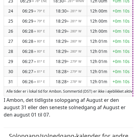
23
06:29
18:30
12h 00m
+0m 10s
78° ENE
281° WNW
↑
↑
24
06:29
18:30
12h 00m
+0m 10s
79° E
281° W
↑
↑
25
06:29
18:29
12h 00m
+0m 10s
79° E
281° W
↑
↑
26
06:28
18:29
12h 00m
+0m 10s
80° E
280° W
↑
↑
27
06:28
18:29
12h 01m
+0m 10s
80° E
280° W
↑
↑
28
06:28
18:29
12h 01m
+0m 10s
80° E
280° W
↑
↑
29
06:27
18:29
12h 01m
+0m 10s
81° E
279° W
↑
↑
30
06:27
18:28
12h 01m
+0m 10s
81° E
279° W
↑
↑
31
06:26
18:28
12h 01m
+0m 10s
81° E
278° W
↑
↑
Alle tider er i lokal tid for Ambon. Sommertid (DST) er ikke i øjeblikket aktiv.
I Ambon, det tidligste solopgang af August er den
august 31 eller den seneste solnedgang af August er
den august 01 til 07.
Solopgang/solnedgang-kalender for andre