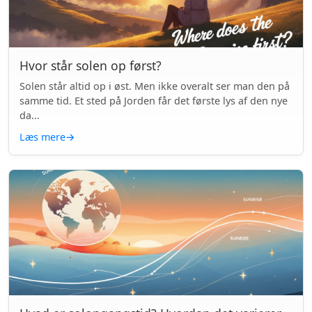
Hvor står solen op først?
Solen står altid op i øst. Men ikke overalt ser man den på
samme tid. Et sted på Jorden får det første lys af den nye
da...
Læs mere
→