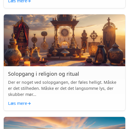
Læs mere
→
Solopgang i religion og ritual
Der er noget ved solopgangen, der føles helligt. Måske
er det stilheden. Måske er det det langsomme lys, der
skubber mør...
Læs mere
→