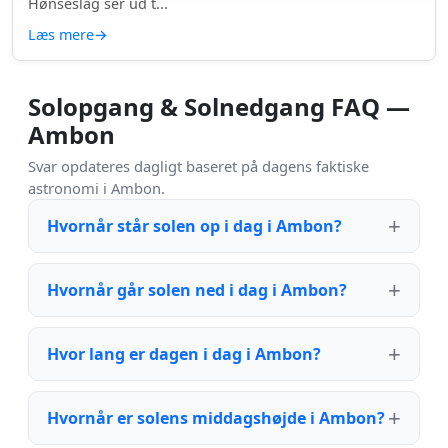
Hønseslag ser ud t...
Læs mere
→
Solopgang & Solnedgang FAQ —
Ambon
Svar opdateres dagligt baseret på dagens faktiske
astronomi i Ambon.
Hvornår står solen op i dag i Ambon?
Hvornår går solen ned i dag i Ambon?
Hvor lang er dagen i dag i Ambon?
Hvornår er solens middagshøjde i Ambon?