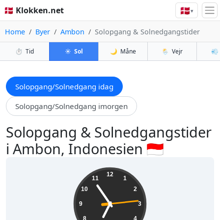
🇩🇰
🇩🇰 Klokken.net
▾
Home
Byer
Ambon
Solopgang & Solnedgangstider
⏱️
Tid
☀️
Sol
🌙
Måne
🌦️
Vejr
💨
Solopgang/Solnedgang idag
Solopgang/Solnedgang imorgen
Solopgang & Solnedgangstider
i Ambon, Indonesien 🇮🇩
18:54:15
12
11
1
10
2
9
3
8
4