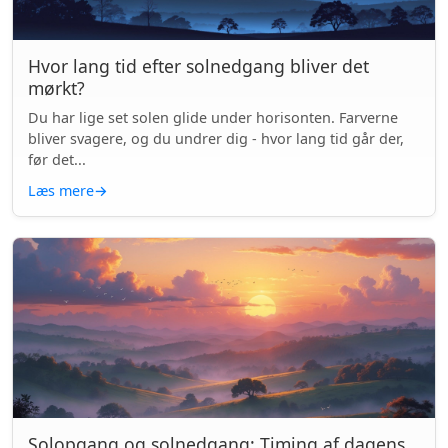
Hvor lang tid efter solnedgang bliver det
mørkt?
Du har lige set solen glide under horisonten. Farverne
bliver svagere, og du undrer dig - hvor lang tid går der,
før det...
Læs mere
→
Solopgang og solnedgang: Timing af dagens