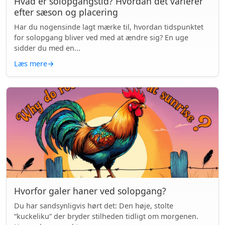
Hvad er solopgangstid? Hvordan det varierer
efter sæson og placering
Har du nogensinde lagt mærke til, hvordan tidspunktet
for solopgang bliver ved med at ændre sig? En uge
sidder du med en...
Læs mere
→
Hvorfor galer haner ved solopgang?
Du har sandsynligvis hørt det: Den høje, stolte
“kuckeliku” der bryder stilheden tidligt om morgenen.