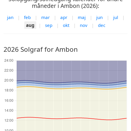
måneder i Ambon (2026):
jan
|
feb
|
mar
|
apr
|
maj
|
jun
|
jul
|
aug
|
sep
|
okt
|
nov
|
dec
2026 Solgraf for Ambon