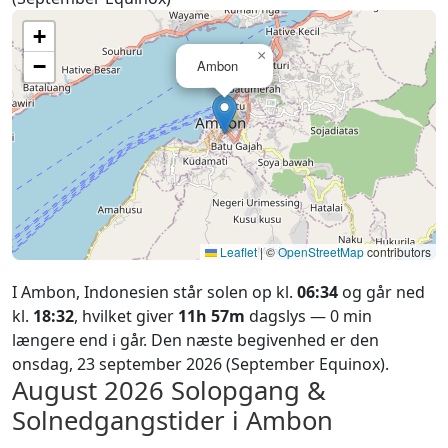
+
×
−
Ambon
Leaflet
|
©
OpenStreetMap
contributors
I Ambon, Indonesien står solen op kl.
06:34
og går ned
kl.
18:32
, hvilket giver
11h 57m
dagslys — 0 min
længere end i går. Den næste begivenhed er den
onsdag, 23 september 2026 (September Equinox).
August 2026
Solopgang &
Solnedgangstider i Ambon