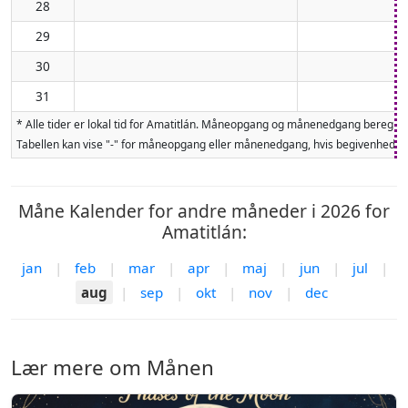
28
29
30
31
* Alle tider er lokal tid for Amatitlán. Måneopgang og månenedgang beregne
Tabellen kan vise "-" for måneopgang eller månenedgang, hvis begivenheden 
Måne Kalender for andre måneder i 2026 for
Amatitlán:
jan
|
feb
|
mar
|
apr
|
maj
|
jun
|
jul
|
aug
|
sep
|
okt
|
nov
|
dec
Lær mere om Månen