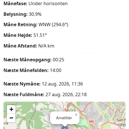
Månefase:
Under horisonten
Belysning:
30.9%
Måne Retning:
WNW (294.6°)
Måne Højde:
51.51°
Måne Afstand:
N/A
km
Næste Måneopgang:
00:25
Næste Månefalden:
14:00
Næste Nymåne:
12 aug. 2026, 11:36
Næste Fuldmåne:
27 aug. 2026, 22:18
+
×
−
Amatitlán