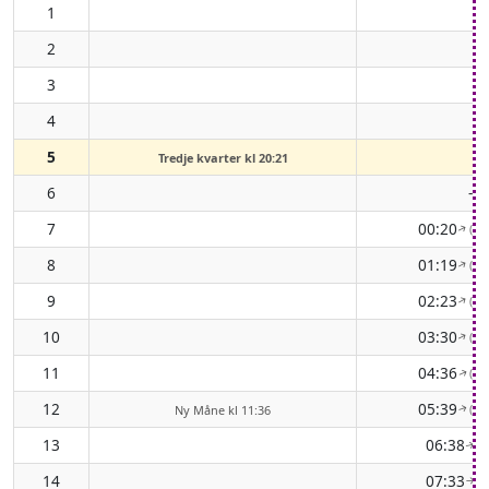
1
2
3
4
5
Tredje kvarter kl 20:21
6
-
7
00:20
( 6
↑
8
01:19
( 6
↑
9
02:23
( 6
↑
10
03:30
( 6
↑
11
04:36
( 6
↑
12
05:39
( 7
Ny Måne kl 11:36
↑
13
06:38
( 
↑
14
07:33
( 
↑