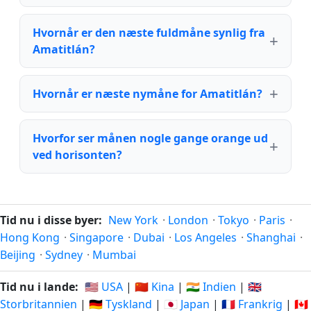
Hvornår er den næste fuldmåne synlig fra
Amatitlán?
Hvornår er næste nymåne for Amatitlán?
Hvorfor ser månen nogle gange orange ud
ved horisonten?
Tid nu i disse byer:
New York
·
London
·
Tokyo
·
Paris
·
Hong Kong
·
Singapore
·
Dubai
·
Los Angeles
·
Shanghai
·
Beijing
·
Sydney
·
Mumbai
Tid nu i lande:
🇺🇸 USA
|
🇨🇳 Kina
|
🇮🇳 Indien
|
🇬🇧
Storbritannien
|
🇩🇪 Tyskland
|
🇯🇵 Japan
|
🇫🇷 Frankrig
|
🇨🇦