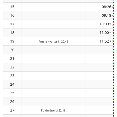
15
08:26
( 
↑
16
09:18
( 
↑
17
10:09
( 10
↑
18
11:00
( 11
↑
19
11:52
( 11
Første kvarter kl 20:46
↑
20
21
22
23
24
25
26
27
Fuldmåne kl 22:18