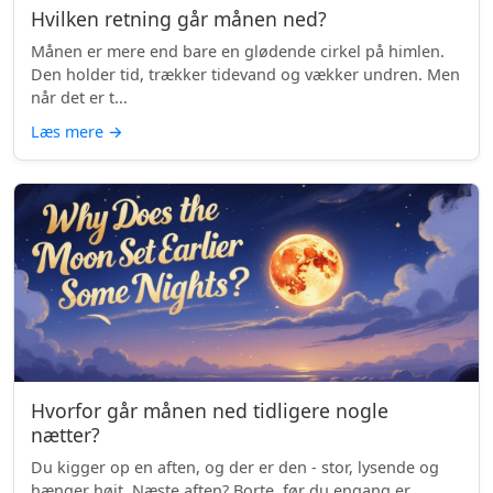
Hvilken retning går månen ned?
Månen er mere end bare en glødende cirkel på himlen.
Den holder tid, trækker tidevand og vækker undren. Men
når det er t...
Læs mere
→
Hvorfor går månen ned tidligere nogle
nætter?
Du kigger op en aften, og der er den - stor, lysende og
hænger højt. Næste aften? Borte, før du engang er