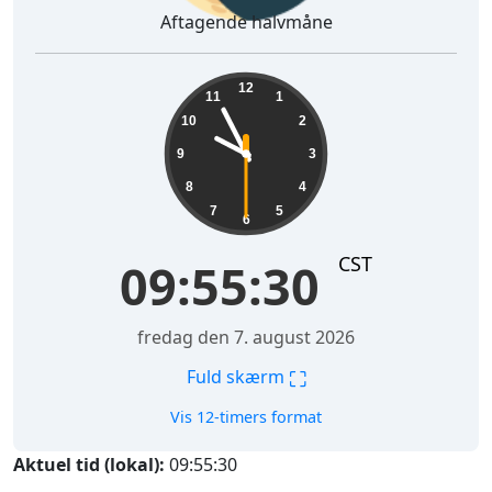
Aftagende halvmåne
09:55:30
12
11
1
10
2
9
3
8
4
7
5
6
CST
09:55:30
fredag den 7. august 2026
⛶
Fuld skærm
Vis 12-timers format
Aktuel tid (lokal):
09:55:30