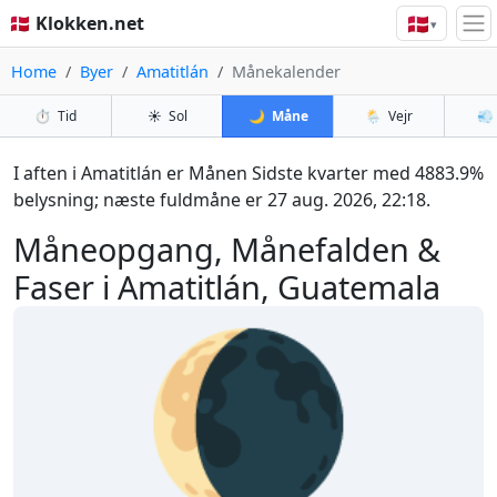
🇩🇰
🇩🇰 Klokken.net
▾
Home
Byer
Amatitlán
Månekalender
⏱️
Tid
☀️
Sol
🌙
Måne
🌦️
Vejr
💨
I aften i Amatitlán er Månen Sidste kvarter med 4883.9%
belysning; næste fuldmåne er 27 aug. 2026, 22:18.
Måneopgang, Månefalden &
Faser i Amatitlán, Guatemala
🌘