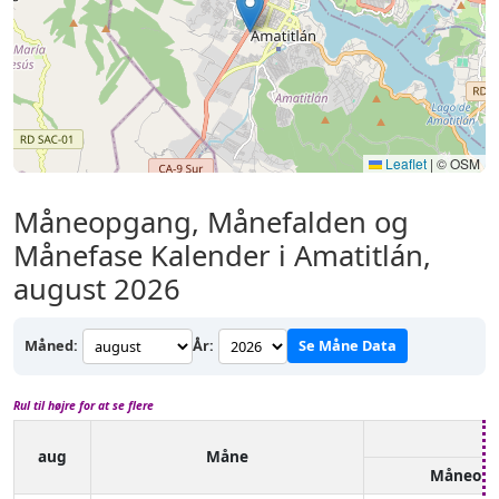
Leaflet
|
© OSM
Måneopgang, Månefalden og
Månefase Kalender i Amatitlán,
august 2026
Måned:
År:
Se Måne Data
Rul til højre for at se flere
aug
Måne
Måneop