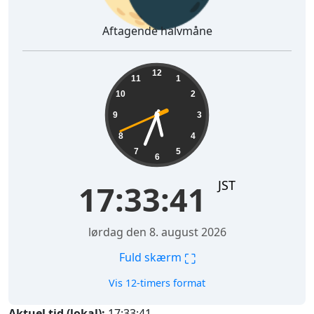
Aftagende halvmåne
17:33:42
12
11
1
10
2
9
3
8
4
7
5
6
JST
17:33:42
lørdag den 8. august 2026
⛶
Fuld skærm
Vis 12-timers format
Aktuel tid (lokal):
17:33:42