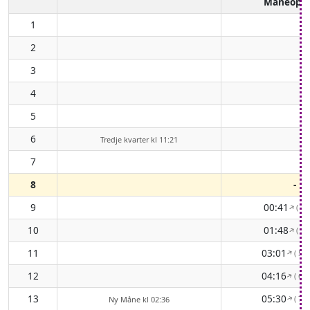
Måneopg
1
2
3
4
5
6
Tredje kvarter kl 11:21
7
8
-
9
00:41
( 56
↑
10
01:48
( 56
↑
11
03:01
( 59
↑
12
04:16
( 65
↑
13
05:30
( 72
Ny Måne kl 02:36
↑