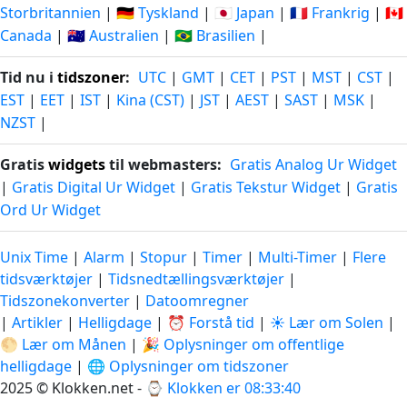
Storbritannien
|
🇩🇪 Tyskland
|
🇯🇵 Japan
|
🇫🇷 Frankrig
|
🇨🇦
Canada
|
🇦🇺 Australien
|
🇧🇷 Brasilien
|
Tid nu i
tidszoner
:
UTC
|
GMT
|
CET
|
PST
|
MST
|
CST
|
EST
|
EET
|
IST
|
Kina (CST)
|
JST
|
AEST
|
SAST
|
MSK
|
NZST
|
Gratis
widgets
til webmasters:
Gratis Analog Ur Widget
|
Gratis Digital Ur Widget
|
Gratis Tekstur Widget
|
Gratis
Ord Ur Widget
Unix Time
|
Alarm
|
Stopur
|
Timer
|
Multi-Timer
|
Flere
tidsværktøjer
|
Tidsnedtællingsværktøjer
|
Tidszonekonverter
|
Datoomregner
|
Artikler
|
Helligdage
|
⏰ Forstå tid
|
☀️ Lær om Solen
|
🌕 Lær om Månen
|
🎉 Oplysninger om offentlige
helligdage
|
🌐 Oplysninger om tidszoner
2025 © Klokken.net - ⌚
Klokken er 08:33:41