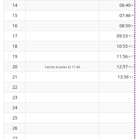
14
06:40
( 8
↑
15
07:46
( 8
↑
16
08:50
( 9
↑
17
09:53
( 104
↑
18
10:55
( 111
↑
19
11:56
( 116
↑
20
12:57
( 121
↑
Første kvarter kl 11:46
21
13:56
( 12
↑
22
23
24
25
26
27