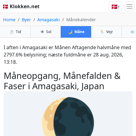
🇩🇰
🇩🇰 Klokken.net
▾
Home
Byer
Amagasaki
Månekalender
⏱️
Tid
☀️
Sol
🌙
Måne
🌦️
Vejr
💨
I aften i Amagasaki er Månen Aftagende halvmåne med
2797.6% belysning; næste fuldmåne er 28 aug. 2026,
13:18.
Måneopgang, Månefalden &
Faser i Amagasaki, Japan
🌘