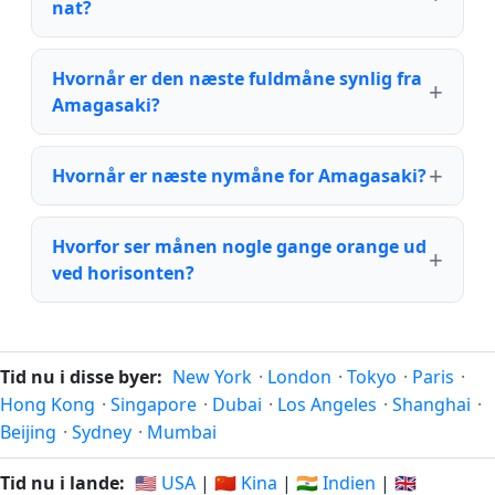
nat?
Hvornår er den næste fuldmåne synlig fra
Amagasaki?
Hvornår er næste nymåne for Amagasaki?
Hvorfor ser månen nogle gange orange ud
ved horisonten?
Tid nu i disse byer:
New York
·
London
·
Tokyo
·
Paris
·
Hong Kong
·
Singapore
·
Dubai
·
Los Angeles
·
Shanghai
·
Beijing
·
Sydney
·
Mumbai
Tid nu i lande:
🇺🇸 USA
|
🇨🇳 Kina
|
🇮🇳 Indien
|
🇬🇧