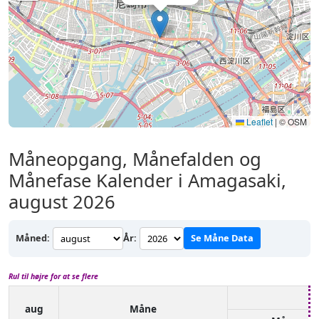
Leaflet
|
© OSM
Måneopgang, Månefalden og
Månefase Kalender i Amagasaki,
august 2026
Måned:
År:
Se Måne Data
Rul til højre for at se flere
aug
Måne