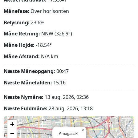
Månefase:
Over horisonten
Belysning:
23.6%
Måne Retning:
NNW (326.9°)
Måne Højde:
-18.54°
Måne Afstand:
N/A
km
Næste Måneopgang:
00:47
Næste Månefalden:
15:16
Næste Nymåne:
13 aug. 2026, 02:36
Næste Fuldmåne:
28 aug. 2026, 13:18
+
×
−
Amagasaki