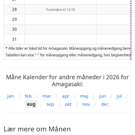
28
Fuldmåne kl 13:18
29
30
31
* Alle tider er lokal tid for Amagasaki. Måneopgang og månenedgang beregne
Tabellen kan vise "-" for måneopgang eller månenedgang, hvis begivenheden 
Måne Kalender for andre måneder i 2026 for
Amagasaki:
jan
|
feb
|
mar
|
apr
|
maj
|
jun
|
jul
|
aug
|
sep
|
okt
|
nov
|
dec
Lær mere om Månen