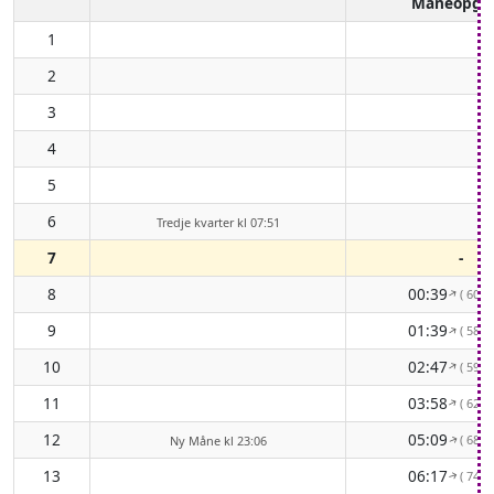
Måneopga
1
2
3
4
5
6
Tredje kvarter kl 07:51
7
-
8
00:39
( 60° 
↑
9
01:39
( 58° 
↑
10
02:47
( 59° 
↑
11
03:58
( 62° 
↑
12
05:09
( 68° 
Ny Måne kl 23:06
↑
13
06:17
( 74° 
↑