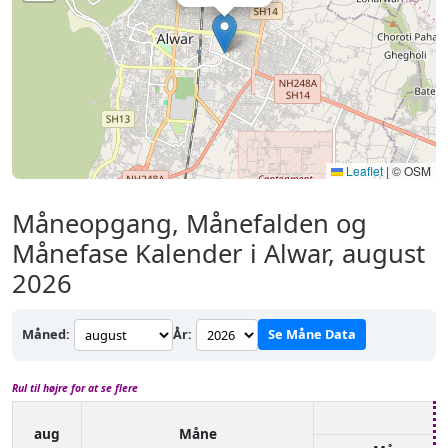
Leaflet
|
© OSM
Måneopgang, Månefalden og
Månefase Kalender i Alwar, august
2026
Måned:
År:
Se Måne Data
Rul til højre for at se flere
aug
Måne