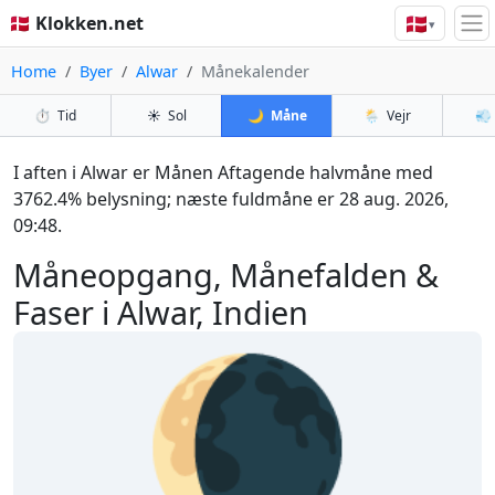
🇩🇰
🇩🇰 Klokken.net
▾
Home
Byer
Alwar
Månekalender
⏱️
Tid
☀️
Sol
🌙
Måne
🌦️
Vejr
💨
I aften i Alwar er Månen Aftagende halvmåne med
3762.4% belysning; næste fuldmåne er 28 aug. 2026,
09:48.
Måneopgang, Månefalden &
Faser i Alwar, Indien
🌘