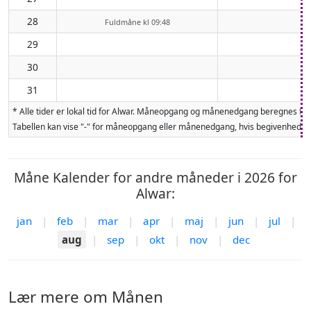
28
Fuldmåne kl 09:48
29
30
31
* Alle tider er lokal tid for Alwar. Måneopgang og månenedgang beregnes fo
Tabellen kan vise "-" for måneopgang eller månenedgang, hvis begivenheden 
Måne Kalender for andre måneder i 2026 for
Alwar:
jan
|
feb
|
mar
|
apr
|
maj
|
jun
|
jul
|
aug
|
sep
|
okt
|
nov
|
dec
Lær mere om Månen