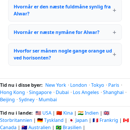
Hvornår er den næste fuldmåne synlig fra
Alwar?
Hvornår er næste nymåne for Alwar?
Hvorfor ser månen nogle gange orange ud
ved horisonten?
Tid nu i disse byer:
New York
·
London
·
Tokyo
·
Paris
·
Hong Kong
·
Singapore
·
Dubai
·
Los Angeles
·
Shanghai
·
Beijing
·
Sydney
·
Mumbai
Tid nu i lande:
🇺🇸 USA
|
🇨🇳 Kina
|
🇮🇳 Indien
|
🇬🇧
Storbritannien
|
🇩🇪 Tyskland
|
🇯🇵 Japan
|
🇫🇷 Frankrig
|
🇨🇦
Canada
|
🇦🇺 Australien
|
🇧🇷 Brasilien
|