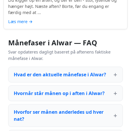
Du kigger op en aften, og der er den - stor, lysende og
hænger højt. Næste aften? Borte, før du engang er
færdig med at ...
Læs mere
→
Månefaser i Alwar — FAQ
Svar opdateres dagligt baseret på aftenens faktiske
månefase i Alwar.
Hvad er den aktuelle månefase i Alwar?
Hvornår står månen op i aften i Alwar?
Hvorfor ser månen anderledes ud hver
nat?