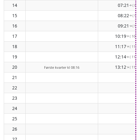
14
07:21
( 82°
↑
15
08:22
( 90°
↑
16
09:21
( 97°
↑
17
10:19
( 104°
↑
18
11:17
( 110°
↑
19
12:14
( 115°
↑
20
13:12
( 119°
↑
Første kvarter kl 08:16
21
22
23
24
25
26
27