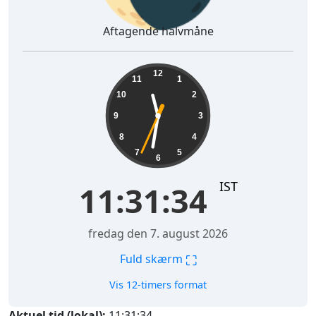
Aftagende halvmåne
11:31:35
12
11
1
10
2
9
3
8
4
7
5
6
IST
11:31:35
fredag den 7. august 2026
⛶
Fuld skærm
Vis 12-timers format
Aktuel tid (lokal):
11:31:35