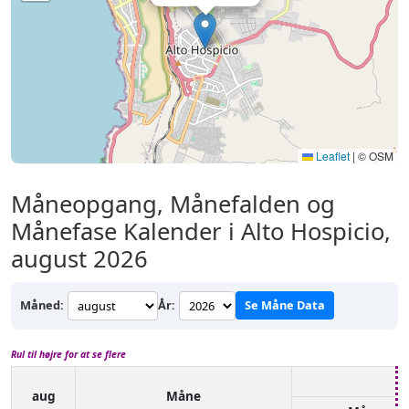
Leaflet
|
© OSM
Måneopgang, Månefalden og
Månefase Kalender i Alto Hospicio,
august 2026
Måned:
År:
Se Måne Data
Rul til højre for at se flere
aug
Måne