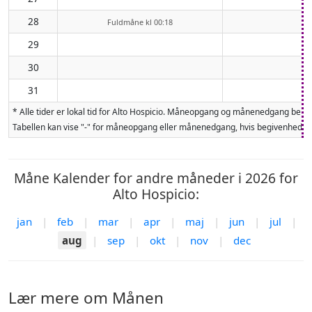
28
Fuldmåne kl 00:18
29
30
31
* Alle tider er lokal tid for Alto Hospicio. Måneopgang og månenedgang ber
Tabellen kan vise "-" for måneopgang eller månenedgang, hvis begivenheden 
Måne Kalender for andre måneder i 2026 for
Alto Hospicio:
jan
|
feb
|
mar
|
apr
|
maj
|
jun
|
jul
|
aug
|
sep
|
okt
|
nov
|
dec
Lær mere om Månen