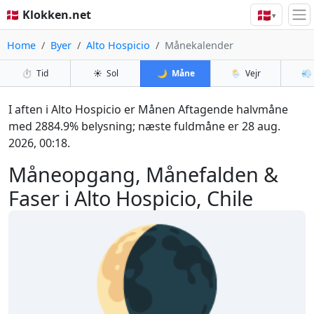
🇩🇰
🇩🇰 Klokken.net
▾
Home
Byer
Alto Hospicio
Månekalender
⏱️
Tid
☀️
Sol
🌙
Måne
🌦️
Vejr
💨
I aften i Alto Hospicio er Månen Aftagende halvmåne
med 2884.9% belysning; næste fuldmåne er 28 aug.
2026, 00:18.
Måneopgang, Månefalden &
Faser i Alto Hospicio, Chile
🌘