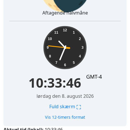
Aftagende halvmåne
10:33:47
12
11
1
10
2
9
3
8
4
7
5
6
GMT-4
10:33:47
lørdag den 8. august 2026
⛶
Fuld skærm
Vis 12-timers format
Aktuel tid (lokal):
10:33:47