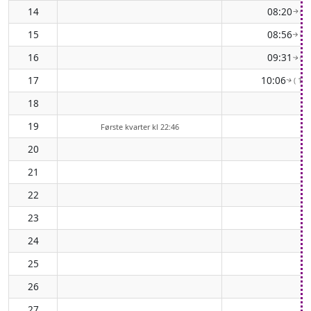
14
08:20
( 8
↑
15
08:56
( 9
↑
16
09:31
( 9
↑
17
10:06
( 105
↑
18
19
Første kvarter kl 22:46
20
21
22
23
24
25
26
27