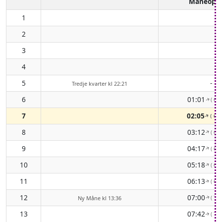
Måneopg
1
2
3
4
5
-
Tredje kvarter kl 22:21
6
01:01
( 67
↑
7
02:05
( 63
↑
8
03:12
( 60
↑
9
04:17
( 60
↑
10
05:18
( 62
↑
11
06:13
( 66
↑
12
07:00
( 71
Ny Måne kl 13:36
↑
13
07:42
( 78
↑