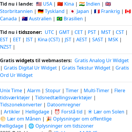
Tid nu i lande:
🇺🇸 USA
|
🇨🇳 Kina
|
🇮🇳 Indien
|
🇬🇧
Storbritannien
|
🇩🇪 Tyskland
|
🇯🇵 Japan
|
🇫🇷 Frankrig
|
🇨🇦
Canada
|
🇦🇺 Australien
|
🇧🇷 Brasilien
|
Tid nu i
tidszoner
:
UTC
|
GMT
|
CET
|
PST
|
MST
|
CST
|
EST
|
EET
|
IST
|
Kina (CST)
|
JST
|
AEST
|
SAST
|
MSK
|
NZST
|
Gratis
widgets
til webmasters:
Gratis Analog Ur Widget
|
Gratis Digital Ur Widget
|
Gratis Tekstur Widget
|
Gratis
Ord Ur Widget
Unix Time
|
Alarm
|
Stopur
|
Timer
|
Multi-Timer
|
Flere
tidsværktøjer
|
Tidsnedtællingsværktøjer
|
Tidszonekonverter
|
Datoomregner
|
Artikler
|
Helligdage
|
⏰ Forstå tid
|
☀️ Lær om Solen
|
🌕 Lær om Månen
|
🎉 Oplysninger om offentlige
helligdage
|
🌐 Oplysninger om tidszoner