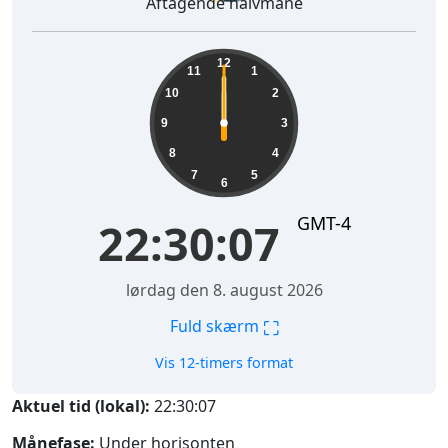
Aftagende halvmåne
12
11
1
10
2
9
3
8
4
7
5
6
GMT-4
22:30:07
lørdag den 8. august 2026
⛶
Fuld skærm
Vis 12-timers format
Aktuel tid (lokal):
22:30:07
Månefase:
Under horisonten