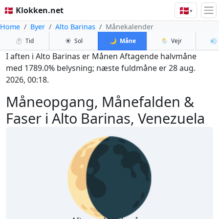
🇩🇰
🇩🇰 Klokken.net
▾
Home
Byer
Alto Barinas
Månekalender
⏱️
Tid
☀️
Sol
🌙
Måne
🌦️
Vejr
💨
I aften i Alto Barinas er Månen Aftagende halvmåne
med 1789.0% belysning; næste fuldmåne er 28 aug.
2026, 00:18.
Måneopgang, Månefalden &
Faser i Alto Barinas, Venezuela
🌘