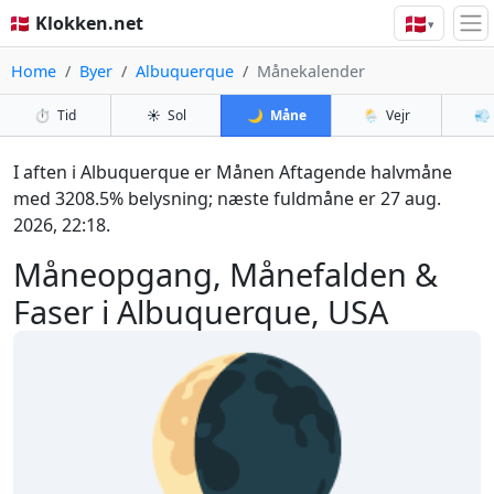
🇩🇰
🇩🇰 Klokken.net
▾
Home
Byer
Albuquerque
Månekalender
⏱️
Tid
☀️
Sol
🌙
Måne
🌦️
Vejr
💨
I aften i Albuquerque er Månen Aftagende halvmåne
med 3208.5% belysning; næste fuldmåne er 27 aug.
2026, 22:18.
Måneopgang, Månefalden &
Faser i Albuquerque, USA
🌘