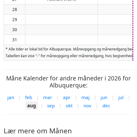
28
29
30
31
* Alle tider er lokal tid for Albuquerque. Måneopgang og månenedgang bereg
Tabellen kan vise "-" for måneopgang eller månenedgang, hvis begivenheden 
Måne Kalender for andre måneder i 2026 for
Albuquerque:
jan
|
feb
|
mar
|
apr
|
maj
|
jun
|
jul
|
aug
|
sep
|
okt
|
nov
|
dec
Lær mere om Månen