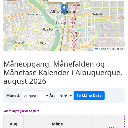
Leaflet
|
© OSM
Måneopgang, Månefalden og
Månefase Kalender i Albuquerque,
august 2026
Måned:
År:
Se Måne Data
Rul til højre for at se flere
aug
Måne