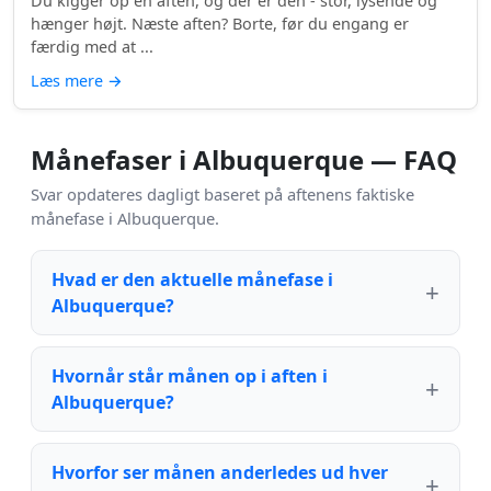
Du kigger op en aften, og der er den - stor, lysende og
hænger højt. Næste aften? Borte, før du engang er
færdig med at ...
Læs mere
→
Månefaser i Albuquerque — FAQ
Svar opdateres dagligt baseret på aftenens faktiske
månefase i Albuquerque.
Hvad er den aktuelle månefase i
Albuquerque?
Hvornår står månen op i aften i
Albuquerque?
Hvorfor ser månen anderledes ud hver