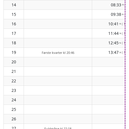
14
08:33
( 8
↑
15
09:38
( 9
↑
16
10:41
( 102
↑
17
11:44
( 109
↑
18
12:45
( 115
↑
19
13:47
( 120
↑
Første kvarter kl 20:46
20
21
22
23
24
25
26
27
Fuldmåne kl 22:18