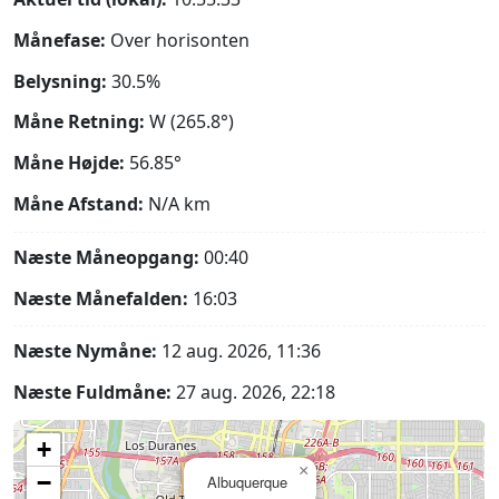
Månefase:
Over horisonten
Belysning:
30.5%
Måne Retning:
W (265.8°)
Måne Højde:
56.85°
Måne Afstand:
N/A
km
Næste Måneopgang:
00:40
Næste Månefalden:
16:03
Næste Nymåne:
12 aug. 2026, 11:36
Næste Fuldmåne:
27 aug. 2026, 22:18
+
×
−
Albuquerque