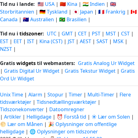
Tid nu i lande:
🇺🇸 USA
|
🇨🇳 Kina
|
🇮🇳 Indien
|
🇬🇧
Storbritannien
|
🇩🇪 Tyskland
|
🇯🇵 Japan
|
🇫🇷 Frankrig
|
🇨🇦
Canada
|
🇦🇺 Australien
|
🇧🇷 Brasilien
|
Tid nu i
tidszoner
:
UTC
|
GMT
|
CET
|
PST
|
MST
|
CST
|
EST
|
EET
|
IST
|
Kina (CST)
|
JST
|
AEST
|
SAST
|
MSK
|
NZST
|
Gratis
widgets
til webmasters:
Gratis Analog Ur Widget
|
Gratis Digital Ur Widget
|
Gratis Tekstur Widget
|
Gratis
Ord Ur Widget
Unix Time
|
Alarm
|
Stopur
|
Timer
|
Multi-Timer
|
Flere
tidsværktøjer
|
Tidsnedtællingsværktøjer
|
Tidszonekonverter
|
Datoomregner
|
Artikler
|
Helligdage
|
⏰ Forstå tid
|
☀️ Lær om Solen
|
🌕 Lær om Månen
|
🎉 Oplysninger om offentlige
helligdage
|
🌐 Oplysninger om tidszoner