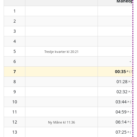
Måneopg
1
2
3
4
5
Tredje kvarter kl 20:21
6
-
7
00:35
( 59
↑
8
01:28
( 56
↑
9
02:32
( 55
↑
10
03:44
( 58
↑
11
04:59
( 63
↑
12
06:14
( 70
Ny Måne kl 11:36
↑
13
07:25
( 77
↑