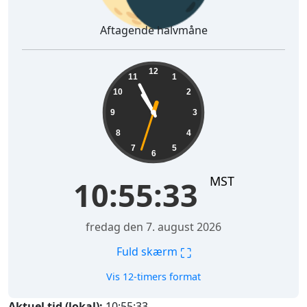
Aftagende halvmåne
10:55:34
12
11
1
10
2
9
3
8
4
7
5
6
MST
10:55:34
fredag den 7. august 2026
⛶
Fuld skærm
Vis 12-timers format
Aktuel tid (lokal):
10:55:34