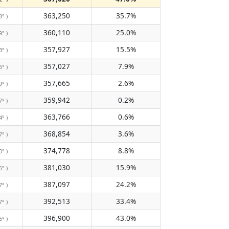
363,250
35.7%
3° )
360,110
25.0%
9° )
357,927
15.5%
3° )
357,027
7.9%
6° )
357,665
2.6%
9° )
359,942
0.2%
7° )
363,766
0.6%
4° )
368,854
3.6%
7° )
374,778
8.8%
0° )
381,030
15.9%
6° )
387,097
24.2%
7° )
392,513
33.4%
7° )
396,900
43.0%
6° )