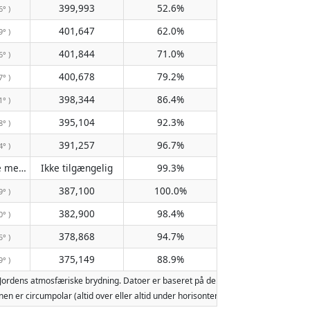
399,993
52.6%
6° )
401,647
62.0%
9° )
401,844
71.0%
6° )
400,678
79.2%
7° )
398,344
86.4%
1° )
395,104
92.3%
8° )
391,257
96.7%
4° )
Passerer ikke meridianen
Ikke tilgængelig
99.3%
( Ikke tilgængelig )
387,100
100.0%
9° )
382,900
98.4%
0° )
378,868
94.7%
5° )
375,149
88.9%
9° )
Jordens atmosfæriske brydning. Datoer er baseret på den gregorianske kalender
 Månen er circumpolar (altid over eller altid under horisonten). To måneopgang