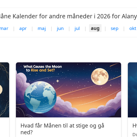
åne Kalender for andre måneder i 2026 for Alany
mar
|
apr
|
maj
|
jun
|
jul
|
aug
|
sep
|
okt
Hvad får Månen til at stige og gå
H
ned?
Du