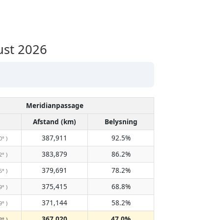
ust 2026
Meridianpassage
Afstand (km)
Belysning
387,911
92.5%
0° )
383,879
86.2%
2° )
379,691
78.2%
5° )
375,415
68.8%
9° )
371,144
58.2%
9° )
367,020
47.0%
2° )