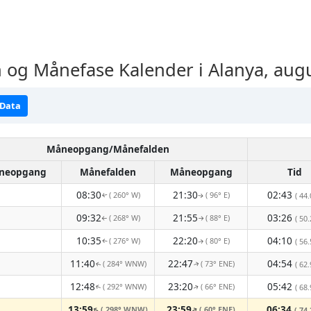
og Månefase Kalender i Alanya, aug
 Data
Måneopgang/Månefalden
neopgang
Månefalden
Måneopgang
Tid
08:30
21:30
02:43
( 260° W)
( 96° E)
( 44.
↑
↑
09:32
21:55
03:26
( 268° W)
( 88° E)
( 50.
↑
↑
10:35
22:20
04:10
( 276° W)
( 80° E)
( 56.
↑
↑
11:40
22:47
04:54
( 284° WNW)
( 73° ENE)
( 62.
↑
↑
12:48
23:20
05:42
( 292° WNW)
( 66° ENE)
( 68.
↑
↑
13:59
23:59
06:34
( 298° WNW)
( 60° ENE)
↑
↑
( 74.