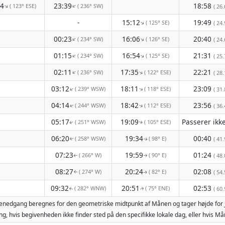
14
23:39
18:58
( 123° ESE)
( 236° SW)
↑
↑
( 26.
-
15:12
19:49
( 125° SE)
↑
( 24.
00:23
16:06
20:40
( 234° SW)
( 126° SE)
↑
↑
( 24.
01:15
16:54
21:31
( 234° SW)
( 125° SE)
↑
↑
( 25.
02:11
17:35
22:21
( 236° SW)
( 122° ESE)
↑
↑
( 28.
03:12
18:11
23:09
( 239° WSW)
( 118° ESE)
↑
↑
( 31.
04:14
18:42
23:56
( 244° WSW)
( 112° ESE)
( 36.
↑
↑
05:17
19:09
( 251° WSW)
( 105° ESE)
↑
↑
06:20
19:34
00:40
( 258° WSW)
( 98° E)
( 41.
↑
↑
07:23
19:59
01:24
( 266° W)
( 90° E)
( 48.
↑
↑
08:27
20:24
02:08
( 274° W)
( 82° E)
( 54.
↑
↑
09:32
20:51
02:53
( 282° WNW)
( 75° ENE)
( 60.
↑
↑
ånenedgang beregnes for den geometriske midtpunkt af Månen og tager højde for 
g, hvis begivenheden ikke finder sted på den specifikke lokale dag, eller hvis