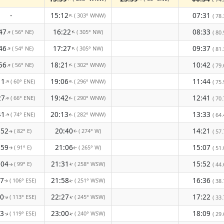
-
15:12
07:31
( 303° WNW)
↑
( 78.
47
16:22
08:33
( 56° NE)
( 305° NW)
↑
↑
( 80.
46
17:27
09:37
( 54° NE)
( 305° NW)
↑
↑
( 81.
56
18:21
10:42
( 56° NE)
( 302° WNW)
↑
↑
( 79.
11
19:06
11:44
( 60° ENE)
( 296° WNW)
↑
( 75.
↑
27
19:42
12:41
( 66° ENE)
( 290° WNW)
( 70.
↑
↑
41
20:13
13:33
( 74° ENE)
( 282° WNW)
( 64.
↑
↑
:52
20:40
14:21
( 82° E)
( 274° W)
( 57.
↑
↑
:59
21:06
15:07
( 91° E)
( 265° W)
( 51.
↑
↑
:04
21:31
15:52
( 99° E)
( 258° WSW)
( 44.
↑
↑
07
21:58
16:36
( 106° ESE)
( 251° WSW)
( 38.
↑
↑
10
22:27
17:22
( 113° ESE)
( 245° WSW)
( 33.
↑
↑
13
23:00
18:09
( 119° ESE)
( 240° WSW)
↑
↑
( 29.