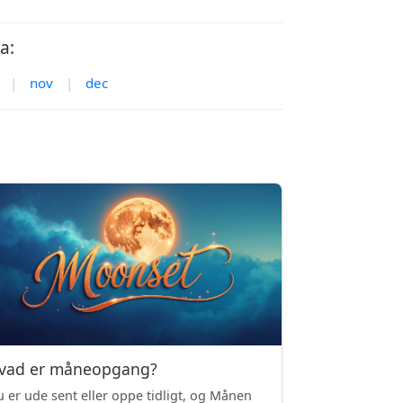
a:
|
nov
|
dec
vad er måneopgang?
 er ude sent eller oppe tidligt, og Månen