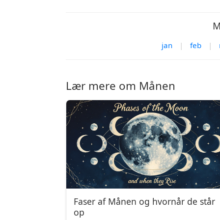
M
jan
|
feb
|
Lær mere om Månen
Faser af Månen og hvornår de står
op