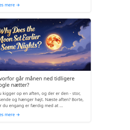
æs mere
→
vorfor går månen ned tidligere
ogle nætter?
 kigger op en aften, og der er den - stor,
sende og hænger højt. Næste aften? Borte,
r du engang er færdig med at ...
æs mere
→