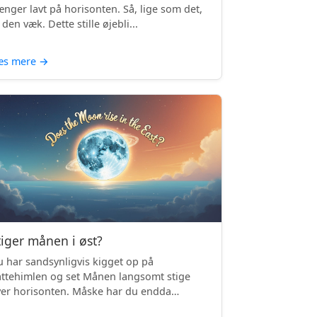
nger lavt på horisonten. Så, lige som det,
 den væk. Dette stille øjebli...
æs mere
→
tiger månen i øst?
 har sandsynligvis kigget op på
ttehimlen og set Månen langsomt stige
er horisonten. Måske har du endda
mærket, ...