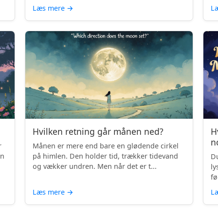
Læs mere
→
L
Hvilken retning går månen ned?
H
n
r
Månen er mere end bare en glødende cirkel
en
på himlen. Den holder tid, trækker tidevand
Du
og vækker undren. Men når det er t...
ly
fø
Læs mere
→
L