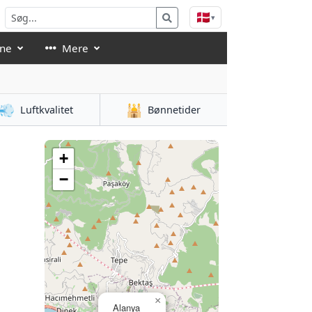
🇩🇰
▾
åne
Mere
💨
🕌
Luftkvalitet
Bønnetider
+
−
×
Alanya