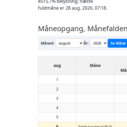
4515.7% belysning; næste
fuldmåne er 28 aug. 2026, 07:18.
Måneopgang, Månefalden 
Måned:
År:
Se Måne
aug
Måne
Må
1
2
3
4
5
6
Tredje kvarter kl 05:21