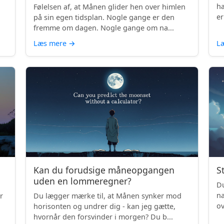
hæ
Følelsen af, at Månen glider hen over himlen
er
på sin egen tidsplan. Nogle gange er den
fremme om dagen. Nogle gange om na...
Læs mere
→
L
Kan du forudsige måneopgangen
S
uden en lommeregner?
Du
na
r
Du lægger mærke til, at Månen synker mod
ov
horisonten og undrer dig - kan jeg gætte,
be
hvornår den forsvinder i morgen? Du b...