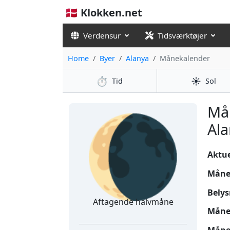
🇩🇰 Klokken.net
Verdensur
Tidsværktøjer
Home
Byer
Alanya
Månekalender
⏱️
☀️
Tid
Sol
🌘
Må
Ala
Aktuel
Måne
Belys
Aftagende halvmåne
Måne