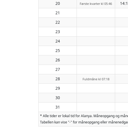
20
14:
Første kvarter kl 05:46
21
22
23
24
25
26
27
28
Fuldmåne kl 07:18
29
30
31
* Alle tider er lokal tid for Alanya. Måneopgang og m
Tabellen kan vise "-" for måneopgang eller månenedgan