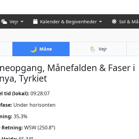
Vejr
Kalender & Begivenheder
Sol & M
🌙
🌦️
Måne
Vejr
neopgang, Månefalden & Faser i
nya, Tyrkiet
 tid (lokal):
09:28:08
fase:
Under horisonten
ning:
35.3%
 Retning:
WSW (250.8°)