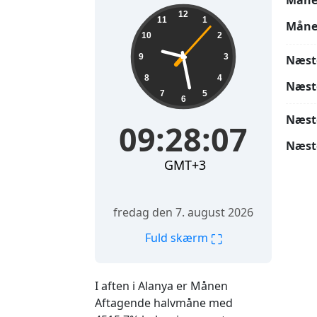
Måne
09:28:08
12
11
1
Måne
10
2
9
3
Næst
8
4
Næst
7
5
6
Næst
09:28:08
Næst
GMT+3
fredag den 7. august 2026
⛶
Fuld skærm
I aften i Alanya er Månen
Aftagende halvmåne med