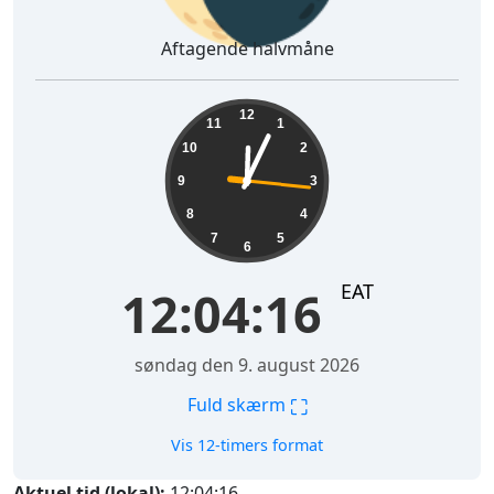
Aftagende halvmåne
12:04:17
12
11
1
10
2
9
3
8
4
7
5
6
EAT
12:04:17
søndag den 9. august 2026
⛶
Fuld skærm
Vis 12-timers format
Aktuel tid (lokal):
12:04:17