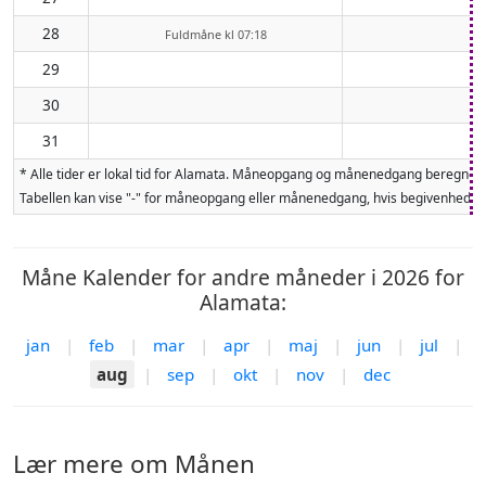
28
Fuldmåne kl 07:18
29
30
31
* Alle tider er lokal tid for Alamata. Måneopgang og månenedgang beregnes 
Tabellen kan vise "-" for måneopgang eller månenedgang, hvis begivenheden 
Måne Kalender for andre måneder i 2026 for
Alamata:
jan
|
feb
|
mar
|
apr
|
maj
|
jun
|
jul
|
aug
|
sep
|
okt
|
nov
|
dec
Lær mere om Månen