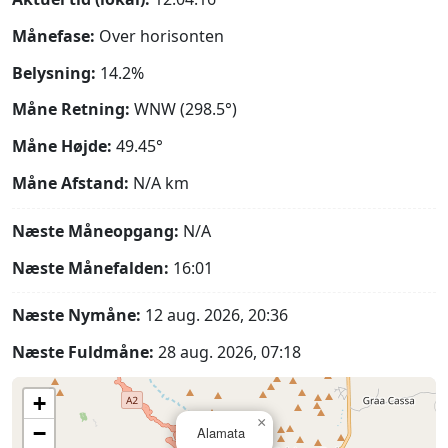
Månefase:
Over horisonten
Belysning:
14.2%
Måne Retning:
WNW (298.5°)
Måne Højde:
49.45°
Måne Afstand:
N/A
km
Næste Måneopgang:
N/A
Næste Månefalden:
16:01
Næste Nymåne:
12 aug. 2026, 20:36
Næste Fuldmåne:
28 aug. 2026, 07:18
+
×
−
Alamata