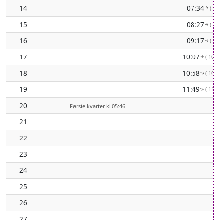
14
07:34
( 83
↑
15
08:27
( 90
↑
16
09:17
( 97
↑
17
10:07
( 103°
↑
18
10:58
( 108°
↑
19
11:49
( 113°
↑
20
Første kvarter kl 05:46
21
22
23
24
25
26
27