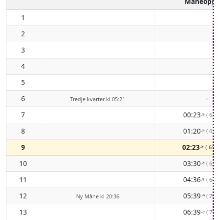
Måneopga
1
2
3
4
5
6
-
Tredje kvarter kl 05:21
7
00:23
( 65°
↑
8
01:20
( 62°
↑
9
02:23
( 61°
↑
10
03:30
( 62°
↑
11
04:36
( 66°
↑
12
05:39
( 70°
Ny Måne kl 20:36
↑
13
06:39
( 77°
↑