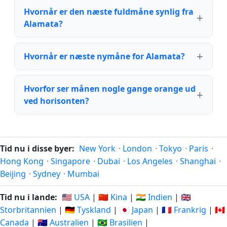
Hvornår er den næste fuldmåne synlig fra
Alamata?
Hvornår er næste nymåne for Alamata?
Hvorfor ser månen nogle gange orange ud
ved horisonten?
Tid nu i disse byer:
New York
·
London
·
Tokyo
·
Paris
·
Hong Kong
·
Singapore
·
Dubai
·
Los Angeles
·
Shanghai
·
Beijing
·
Sydney
·
Mumbai
Tid nu i lande:
🇺🇸 USA
|
🇨🇳 Kina
|
🇮🇳 Indien
|
🇬🇧
Storbritannien
|
🇩🇪 Tyskland
|
🇯🇵 Japan
|
🇫🇷 Frankrig
|
🇨🇦
Canada
|
🇦🇺 Australien
|
🇧🇷 Brasilien
|