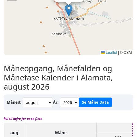
Leaflet
|
© OSM
Måneopgang, Månefalden og
Månefase Kalender i Alamata,
august 2026
Måned:
År:
Se Måne Data
Rul til højre for at se flere
aug
Måne