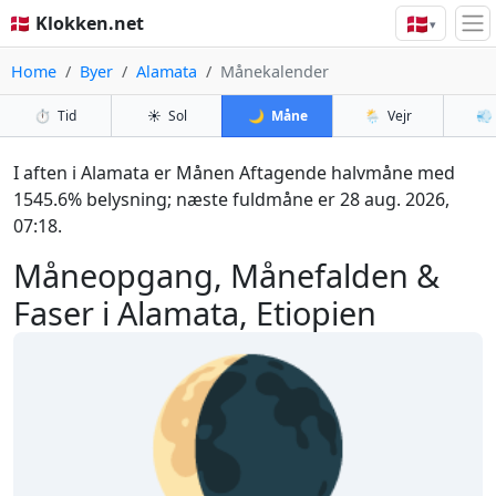
🇩🇰
🇩🇰 Klokken.net
▾
Home
Byer
Alamata
Månekalender
⏱️
Tid
☀️
Sol
🌙
Måne
🌦️
Vejr
💨
I aften i Alamata er Månen Aftagende halvmåne med
1545.6% belysning; næste fuldmåne er 28 aug. 2026,
07:18.
Måneopgang, Månefalden &
Faser i Alamata, Etiopien
🌘