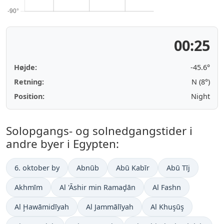
00:25
Højde:
-45.6°
Retning:
N (8°)
Position:
Night
Solopgangs- og solnedgangstider i
andre byer i Egypten:
6. oktober by
Abnūb
Abū Kabīr
Abū Tīj
Akhmīm
Al 'Āshir min Ramaḑān
Al Fashn
Al Ḩawāmidīyah
Al Jammālīyah
Al Khuşūş