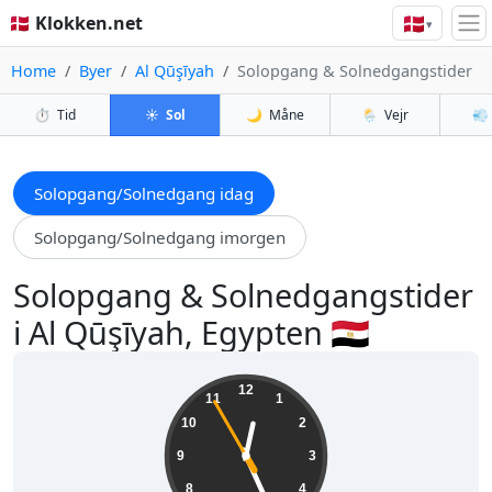
🇩🇰
🇩🇰 Klokken.net
▾
Home
Byer
Al Qūşīyah
Solopgang & Solnedgangstider
⏱️
Tid
☀️
Sol
🌙
Måne
🌦️
Vejr
💨
Solopgang/Solnedgang idag
Solopgang/Solnedgang imorgen
Solopgang & Solnedgangstider
i Al Qūşīyah, Egypten 🇪🇬
00:25:56
12
11
1
10
2
9
3
8
4