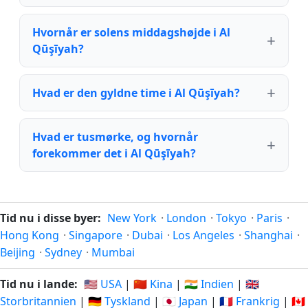
Hvornår er solens middagshøjde i Al
Qūşīyah?
Hvad er den gyldne time i Al Qūşīyah?
Hvad er tusmørke, og hvornår
forekommer det i Al Qūşīyah?
Tid nu i disse byer:
New York
·
London
·
Tokyo
·
Paris
·
Hong Kong
·
Singapore
·
Dubai
·
Los Angeles
·
Shanghai
·
Beijing
·
Sydney
·
Mumbai
Tid nu i lande:
🇺🇸 USA
|
🇨🇳 Kina
|
🇮🇳 Indien
|
🇬🇧
Storbritannien
|
🇩🇪 Tyskland
|
🇯🇵 Japan
|
🇫🇷 Frankrig
|
🇨🇦