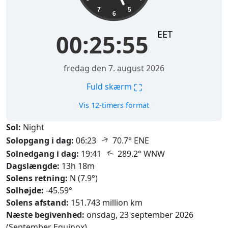
7
5
6
EET
00:25:56
fredag den 7. august 2026
⛶
Fuld skærm
Vis 12-timers format
Sol:
Night
↑
Solopgang i dag:
06:23
70.7° ENE
↑
Solnedgang i dag:
19:41
289.2° WNW
Dagslængde:
13h 18m
Solens retning:
N (7.9°)
Solhøjde:
-45.59°
Solens afstand:
151.743 million km
Næste begivenhed:
onsdag, 23 september 2026
(September Equinox)