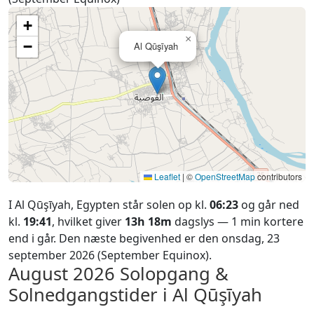
+
×
−
Al Qūşīyah
Leaflet
|
©
OpenStreetMap
contributors
I Al Qūşīyah, Egypten står solen op kl.
06:23
og går ned
kl.
19:41
, hvilket giver
13h 18m
dagslys — 1 min kortere
end i går. Den næste begivenhed er den onsdag, 23
september 2026 (September Equinox).
August 2026
Solopgang &
Solnedgangstider i Al Qūşīyah