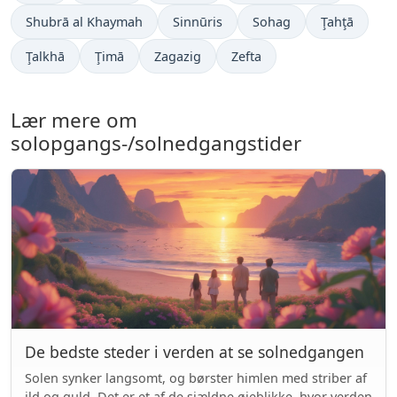
Shubrā al Khaymah
Sinnūris
Sohag
Ţahţā
Ţalkhā
Ţimā
Zagazig
Zefta
Lær mere om
solopgangs-/solnedgangstider
De bedste steder i verden at se solnedgangen
Solen synker langsomt, og børster himlen med striber af
ild og guld. Det er et af de sjældne øjeblikke, hvor verden