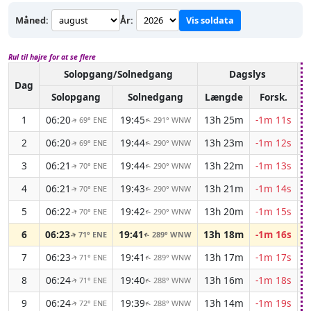
Måned:
År:
Vis soldata
Rul til højre for at se flere
Solopgang/Solnedgang
Dagslys
A
Dag
Solopgang
Solnedgang
Længde
Forsk.
1
06:20
19:45
13h 25m
-1m 11s
69° ENE
291° WNW
↑
↑
2
06:20
19:44
13h 23m
-1m 12s
69° ENE
290° WNW
↑
↑
3
06:21
19:44
13h 22m
-1m 13s
70° ENE
290° WNW
↑
↑
4
06:21
19:43
13h 21m
-1m 14s
70° ENE
290° WNW
↑
↑
5
06:22
19:42
13h 20m
-1m 15s
70° ENE
290° WNW
↑
↑
6
06:23
19:41
13h 18m
-1m 16s
71° ENE
289° WNW
↑
↑
7
06:23
19:41
13h 17m
-1m 17s
71° ENE
289° WNW
↑
↑
8
06:24
19:40
13h 16m
-1m 18s
71° ENE
288° WNW
↑
↑
9
06:24
19:39
13h 14m
-1m 19s
72° ENE
288° WNW
↑
↑