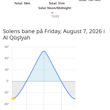
Total: 59m
Total: 51m
Solar Noon/Midnight:
━
13:03
Solens bane på
Friday, August 7, 2026
i
Al Qūşīyah