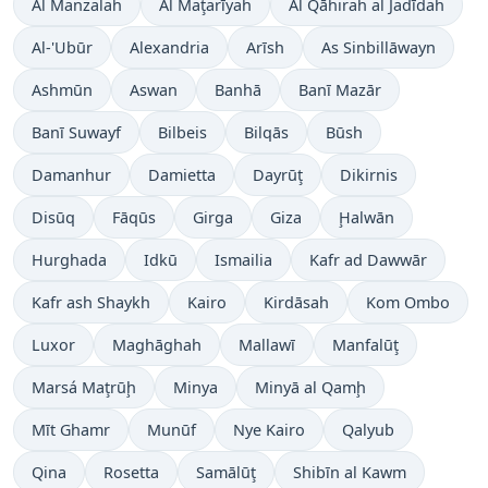
Al Manzalah
Al Maţarīyah
Al Qāhirah al Jadīdah
Al-'Ubūr
Alexandria
Arīsh
As Sinbillāwayn
Ashmūn
Aswan
Banhā
Banī Mazār
Banī Suwayf
Bilbeis
Bilqās
Būsh
Damanhur
Damietta
Dayrūţ
Dikirnis
Disūq
Fāqūs
Girga
Giza
Ḩalwān
Hurghada
Idkū
Ismailia
Kafr ad Dawwār
Kafr ash Shaykh
Kairo
Kirdāsah
Kom Ombo
Luxor
Maghāghah
Mallawī
Manfalūţ
Marsá Maţrūḩ
Minya
Minyā al Qamḩ
Mīt Ghamr
Munūf
Nye Kairo
Qalyub
Qina
Rosetta
Samālūţ
Shibīn al Kawm