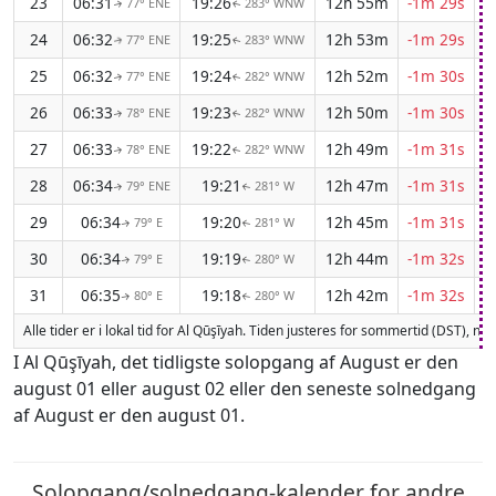
23
06:31
19:26
12h 55m
-1m 29s
77° ENE
283° WNW
↑
↑
24
06:32
19:25
12h 53m
-1m 29s
77° ENE
283° WNW
↑
↑
25
06:32
19:24
12h 52m
-1m 30s
77° ENE
282° WNW
↑
↑
26
06:33
19:23
12h 50m
-1m 30s
78° ENE
282° WNW
↑
↑
27
06:33
19:22
12h 49m
-1m 31s
78° ENE
282° WNW
↑
↑
28
06:34
19:21
12h 47m
-1m 31s
79° ENE
281° W
↑
↑
29
06:34
19:20
12h 45m
-1m 31s
79° E
281° W
↑
↑
30
06:34
19:19
12h 44m
-1m 32s
79° E
280° W
↑
↑
31
06:35
19:18
12h 42m
-1m 32s
80° E
280° W
↑
↑
Alle tider er i lokal tid for Al Qūşīyah. Tiden justeres for sommertid (DST), n
I Al Qūşīyah, det tidligste solopgang af August er den
august 01 eller august 02 eller den seneste solnedgang
af August er den august 01.
Solopgang/solnedgang-kalender for andre