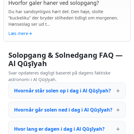
Hvorfor galer haner ved solopgang?
Du har sandsynligvis hørt det: Den høje, stolte
“kuckeliku” der bryder stilheden tidligt om morgenen.
Hønseslag ser ud t...
Læs mere
→
Solopgang & Solnedgang FAQ —
Al Qūşīyah
Svar opdateres dagligt baseret på dagens faktiske
astronomi i Al Qūşīyah.
Hvornår står solen op i dag i Al Qūşīyah?
Hvornår går solen ned i dag i Al Qūşīyah?
Hvor lang er dagen i dag i Al Qūşīyah?