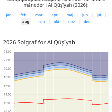
måneder i Al Qūşīyah (2026):
jan
|
feb
|
mar
|
apr
|
maj
|
jun
|
jul
|
aug
|
sep
|
okt
|
nov
|
dec
2026 Solgraf for Al Qūşīyah