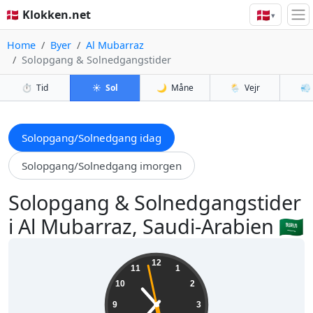
🇩🇰
🇩🇰 Klokken.net
▾
Home
Byer
Al Mubarraz
Solopgang & Solnedgangstider
⏱️
Tid
☀️
Sol
🌙
Måne
🌦️
Vejr
💨
Solopgang/Solnedgang idag
Solopgang/Solnedgang imorgen
Solopgang & Solnedgangstider
i Al Mubarraz, Saudi-Arabien 🇸🇦
10:36:59
12
11
1
10
2
9
3