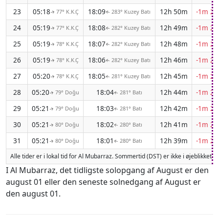
23
05:18
18:09
12h 50m
-1m 21
77° K.K.Ç
283° Kuzey Batı
↑
↑
24
05:19
18:08
12h 49m
-1m 21
77° K.K.Ç
282° Kuzey Batı
↑
↑
25
05:19
18:07
12h 48m
-1m 22
78° K.K.Ç
282° Kuzey Batı
↑
↑
26
05:19
18:06
12h 46m
-1m 22
78° K.K.Ç
282° Kuzey Batı
↑
↑
27
05:20
18:05
12h 45m
-1m 23
78° K.K.Ç
281° Kuzey Batı
↑
↑
28
05:20
18:04
12h 44m
-1m 23
79° Doğu
281° Batı
↑
↑
29
05:21
18:03
12h 42m
-1m 24
79° Doğu
281° Batı
↑
↑
30
05:21
18:02
12h 41m
-1m 24
80° Doğu
280° Batı
↑
↑
31
05:21
18:01
12h 39m
-1m 24
80° Doğu
280° Batı
↑
↑
Alle tider er i lokal tid for Al Mubarraz. Sommertid (DST) er ikke i øjeblikket 
I Al Mubarraz, det tidligste solopgang af August er den
august 01 eller den seneste solnedgang af August er
den august 01.