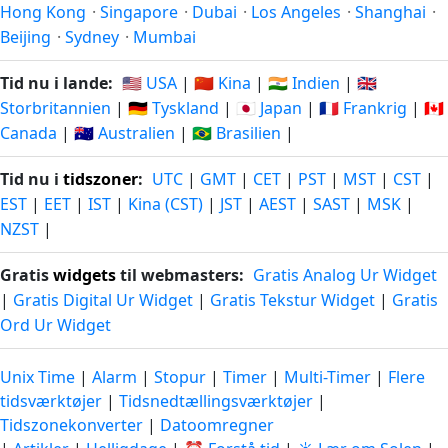
Hong Kong
·
Singapore
·
Dubai
·
Los Angeles
·
Shanghai
·
Beijing
·
Sydney
·
Mumbai
Tid nu i lande:
🇺🇸 USA
|
🇨🇳 Kina
|
🇮🇳 Indien
|
🇬🇧
Storbritannien
|
🇩🇪 Tyskland
|
🇯🇵 Japan
|
🇫🇷 Frankrig
|
🇨🇦
Canada
|
🇦🇺 Australien
|
🇧🇷 Brasilien
|
Tid nu i
tidszoner
:
UTC
|
GMT
|
CET
|
PST
|
MST
|
CST
|
EST
|
EET
|
IST
|
Kina (CST)
|
JST
|
AEST
|
SAST
|
MSK
|
NZST
|
Gratis
widgets
til webmasters:
Gratis Analog Ur Widget
|
Gratis Digital Ur Widget
|
Gratis Tekstur Widget
|
Gratis
Ord Ur Widget
Unix Time
|
Alarm
|
Stopur
|
Timer
|
Multi-Timer
|
Flere
tidsværktøjer
|
Tidsnedtællingsværktøjer
|
Tidszonekonverter
|
Datoomregner