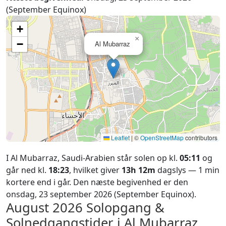
(September Equinox)
+
×
−
Al Mubarraz
Leaflet
|
©
OpenStreetMap
contributors
I Al Mubarraz, Saudi-Arabien står solen op kl.
05:11
og
går ned kl.
18:23
, hvilket giver
13h 12m
dagslys — 1 min
kortere end i går. Den næste begivenhed er den
onsdag, 23 september 2026 (September Equinox).
August 2026
Solopgang &
Solnedgangstider i Al Mubarraz