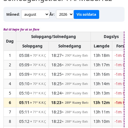
Måned:
År:
Vis soldata
Rul til højre for at se flere
Solopgang/Solnedgang
Dagslys
Dag
Solopgang
Solnedgang
Længde
Forsk.
1
05:08
18:27
13h 18m
-1m 05
70° K.K.Ç
290° Kuzey Batı
↑
↑
2
05:09
18:26
13h 17m
-1m 06
70° K.K.Ç
290° Kuzey Batı
↑
↑
3
05:09
18:25
13h 16m
-1m 07
70° K.K.Ç
290° Kuzey Batı
↑
↑
4
05:10
18:25
13h 14m
-1m 08
70° K.K.Ç
289° Kuzey Batı
↑
↑
5
05:10
18:24
13h 13m
-1m 08
71° K.K.Ç
289° Kuzey Batı
↑
↑
6
05:11
18:23
13h 12m
-1m 09
71° K.K.Ç
289° Kuzey Batı
↑
↑
7
05:11
18:23
13h 11m
-1m 10
71° K.K.Ç
288° Kuzey Batı
↑
↑
8
05:12
18:22
13h 10m
-1m 11
72° K.K.Ç
288° Kuzey Batı
↑
↑