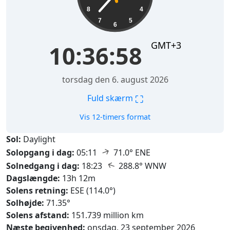
8
4
7
5
6
GMT+3
10:36:59
torsdag den 6. august 2026
⛶
Fuld skærm
Vis 12-timers format
Sol:
Daylight
↑
Solopgang i dag:
05:11
71.0° ENE
↑
Solnedgang i dag:
18:23
288.8° WNW
Dagslængde:
13h 12m
Solens retning:
ESE (114.0°)
Solhøjde:
71.35°
Solens afstand:
151.739 million km
Næste begivenhed:
onsdag, 23 september 2026