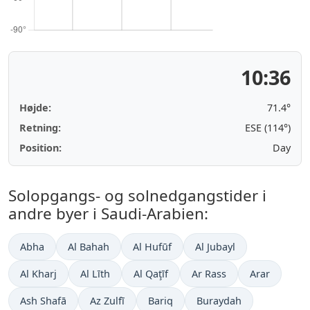
10:36
Højde:
71.4°
Retning:
ESE (114°)
Position:
Day
Solopgangs- og solnedgangstider i
andre byer i Saudi-Arabien:
Abha
Al Bahah
Al Hufūf
Al Jubayl
Al Kharj
Al Līth
Al Qaţīf
Ar Rass
Arar
Ash Shafā
Az Zulfī
Bariq
Buraydah