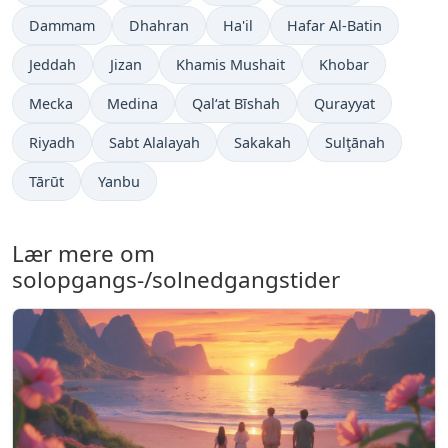
Dammam
Dhahran
Ha'il
Hafar Al-Batin
Jeddah
Jizan
Khamis Mushait
Khobar
Mecka
Medina
Qal‘at Bīshah
Qurayyat
Riyadh
Sabt Alalayah
Sakakah
Sulţānah
Tārūt
Yanbu
Lær mere om
solopgangs-/solnedgangstider