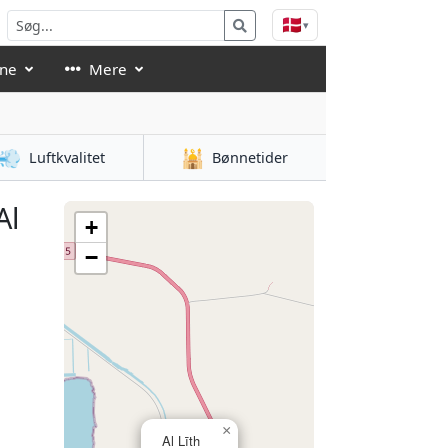
🇩🇰
▾
åne
Mere
💨
🕌
Luftkvalitet
Bønnetider
Al
+
−
×
Al Līth