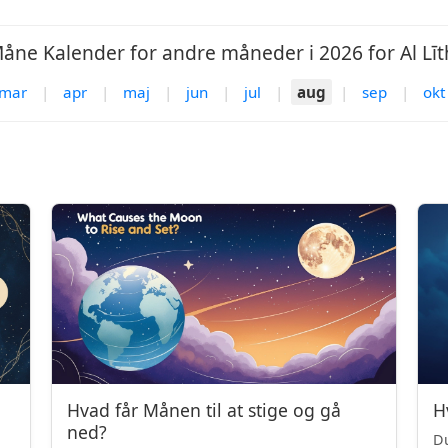
åne Kalender for andre måneder i 2026 for Al Līt
mar
|
apr
|
maj
|
jun
|
jul
|
aug
|
sep
|
okt
Hvad får Månen til at stige og gå
H
ned?
Du