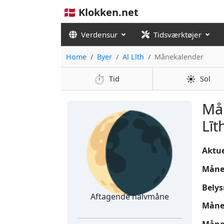
🇩🇰 Klokken.net
Verdensur
Tidsværktøjer
Home
Byer
Al Līth
Månekalender
⏱️
☀️
Tid
Sol
🌘
Mån
Līt
Aktuel
Måne
Belys
Aftagende halvmåne
Måne