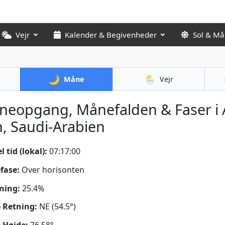
Vejr
Kalender & Begivenheder
Sol & M
🌙
🌦️
Måne
Vejr
eopgang, Månefalden & Faser i 
h, Saudi-Arabien
 tid (lokal):
07:17:01
fase:
Over horisonten
ning:
25.4%
 Retning:
NE (54.5°)