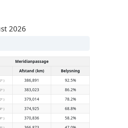
ust 2026
Meridianpassage
Afstand (km)
Belysning
386,891
92.5%
5° )
383,023
86.2%
6° )
379,014
78.2%
0° )
374,925
68.8%
4° )
370,836
58.2%
4° )
366,873
47.0%
3° )