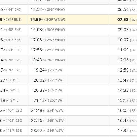
05
13:52
06:56
( 64° ENE)
( 298° WNW)
↑
( 85.
↑
59
14:59
07:58
( 61° ENE)
( 300° WNW)
↑
↑
( 82.
01
16:03
09:03
( 60° ENE)
( 300° WNW)
↑
↑
( 82.
08
17:03
10:07
( 61° ENE)
( 297° WNW)
↑
( 83.
↑
17
17:56
11:09
( 64° ENE)
( 293° WNW)
( 87.
↑
↑
24
18:43
12:06
( 70° ENE)
( 287° WNW)
( 87.
↑
↑
27
19:24
12:59
( 76° ENE)
( 280° W)
( 81.
↑
↑
:27
20:02
13:47
( 83° E)
( 273° W)
( 74.
↑
↑
:24
20:38
14:33
( 90° E)
( 266° W)
( 67.
↑
↑
:18
21:13
15:18
( 97° E)
( 260° W)
( 61.
↑
↑
12
21:48
16:02
( 104° ESE)
( 254° WSW)
( 55.
↑
↑
06
22:26
16:48
( 109° ESE)
( 248° WSW)
( 50.
↑
↑
00
23:07
17:35
( 114° ESE)
( 244° WSW)
( 46.
↑
↑