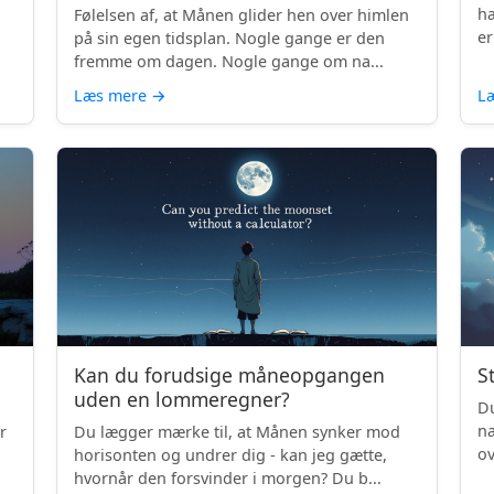
hæ
Følelsen af, at Månen glider hen over himlen
er
på sin egen tidsplan. Nogle gange er den
fremme om dagen. Nogle gange om na...
Læs mere
→
L
Kan du forudsige måneopgangen
S
uden en lommeregner?
Du
na
r
Du lægger mærke til, at Månen synker mod
ov
horisonten og undrer dig - kan jeg gætte,
be
hvornår den forsvinder i morgen? Du b...