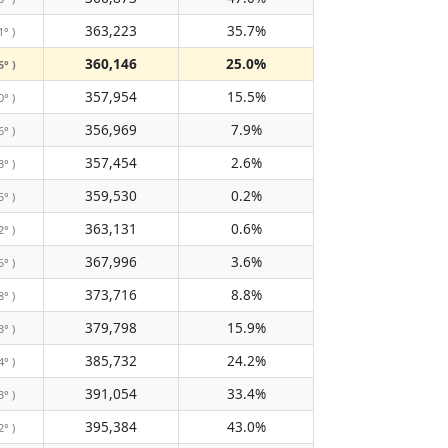
363,223
35.7%
1° )
360,146
25.0%
5° )
357,954
15.5%
0° )
356,969
7.9%
6° )
357,454
2.6%
3° )
359,530
0.2%
5° )
363,131
0.6%
2° )
367,996
3.6%
5° )
373,716
8.8%
8° )
379,798
15.9%
3° )
385,732
24.2%
4° )
391,054
33.4%
3° )
395,384
43.0%
2° )