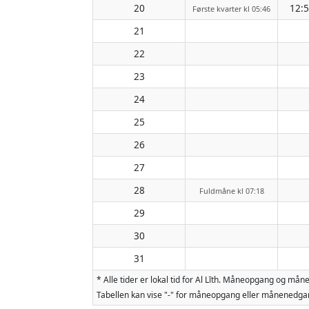
20
12:
Første kvarter kl 05:46
21
22
23
24
25
26
27
28
Fuldmåne kl 07:18
29
30
31
* Alle tider er lokal tid for Al Līth. Måneopgang og 
Tabellen kan vise "-" for måneopgang eller månenedgan