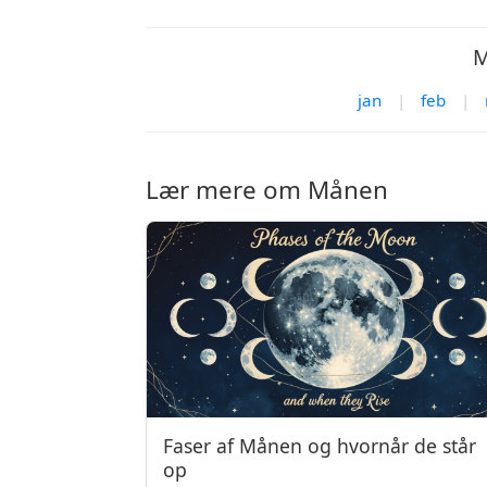
M
jan
|
feb
|
Lær mere om Månen
Faser af Månen og hvornår de står
op