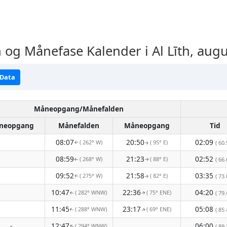
g Månefase Kalender i Al Līth, aug
 Data
Måneopgang/Månefalden
neopgang
Månefalden
Måneopgang
Tid
08:07
20:50
02:09
( 262° W)
( 95° E)
( 60.
↑
↑
08:59
21:23
02:52
( 268° W)
( 88° E)
( 66.
↑
↑
09:52
21:58
03:35
( 275° W)
( 82° E)
( 73.
↑
↑
10:47
22:36
04:20
( 282° WNW)
( 75° ENE)
( 79.
↑
↑
11:45
23:17
05:08
( 288° WNW)
( 69° ENE)
( 85.
↑
↑
-
12:47
06:00
( 294° WNW)
( 89.
↑