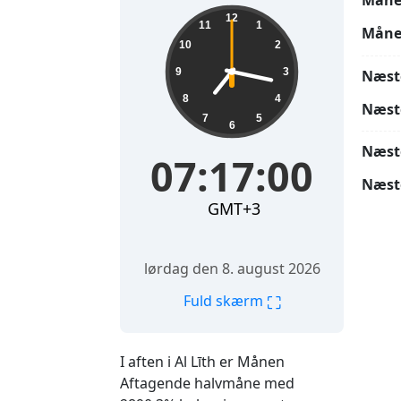
Måne
07:17:01
12
11
1
Måne
10
2
9
3
Næst
8
4
Næst
7
5
6
Næst
07:17:01
Næst
GMT+3
lørdag den 8. august 2026
⛶
Fuld skærm
I aften i Al Līth er Månen
Aftagende halvmåne med