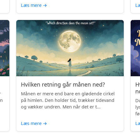
Læs mere
→
L
Hvilken retning går månen ned?
H
n
r
Månen er mere end bare en glødende cirkel
en
på himlen. Den holder tid, trækker tidevand
Du
og vækker undren. Men når det er t...
ly
fø
Læs mere
→
L