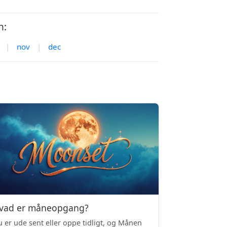
h:
|
nov
|
dec
vad er måneopgang?
 er ude sent eller oppe tidligt, og Månen