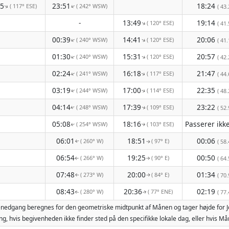
55
23:51
18:24
( 117° ESE)
( 242° WSW)
↑
( 43.
↑
-
13:49
19:14
( 120° ESE)
↑
( 41.
00:39
14:41
20:06
( 240° WSW)
( 120° ESE)
↑
↑
( 41.
01:30
15:31
20:57
( 240° WSW)
( 120° ESE)
↑
↑
( 42.
02:24
16:18
21:47
( 241° WSW)
( 117° ESE)
↑
( 44.
↑
03:19
17:00
22:35
( 244° WSW)
( 114° ESE)
( 48.
↑
↑
04:14
17:39
23:22
( 248° WSW)
( 109° ESE)
( 52.
↑
↑
05:08
18:16
( 254° WSW)
( 103° ESE)
↑
↑
06:01
18:51
00:06
( 260° W)
( 97° E)
( 58.
↑
↑
06:54
19:25
00:50
( 266° W)
( 90° E)
( 64.
↑
↑
07:48
20:00
01:34
( 273° W)
( 84° E)
( 70.
↑
↑
08:43
20:36
02:19
( 280° W)
( 77° ENE)
( 77.
↑
↑
månenedgang beregnes for den geometriske midtpunkt af Månen og tager højde for
g, hvis begivenheden ikke finder sted på den specifikke lokale dag, eller hvis