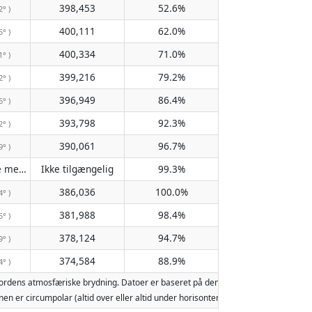
398,453
52.6%
2° )
400,111
62.0%
5° )
400,334
71.0%
1° )
399,216
79.2%
2° )
396,949
86.4%
6° )
393,798
92.3%
2° )
390,061
96.7%
9° )
Passerer ikke meridianen
Ikke tilgængelig
99.3%
( Ikke tilgængelig )
386,036
100.0%
4° )
381,988
98.4%
5° )
378,124
94.7%
9° )
374,584
88.9%
4° )
 Jordens atmosfæriske brydning. Datoer er baseret på den gregorianske kalender
 Månen er circumpolar (altid over eller altid under horisonten). To måneopgang