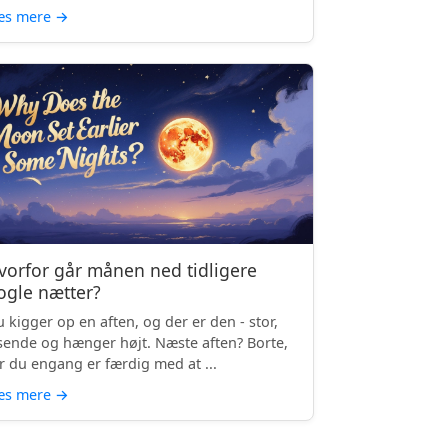
æs mere
→
vorfor går månen ned tidligere
ogle nætter?
 kigger op en aften, og der er den - stor,
sende og hænger højt. Næste aften? Borte,
r du engang er færdig med at ...
æs mere
→