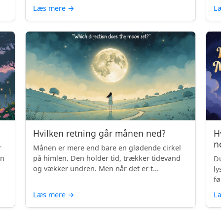
Læs mere
→
L
Hvilken retning går månen ned?
H
n
r
Månen er mere end bare en glødende cirkel
en
på himlen. Den holder tid, trækker tidevand
Du
og vækker undren. Men når det er t...
ly
fø
Læs mere
→
L