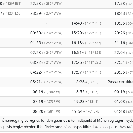
50
22:53
17:53
( 120° ESE)
( 239° WSW)
↑
↑
( 32.
47
23:39
18:43
( 123° ESE)
( 237° WSW)
↑
↑
( 31.
-
14:40
19:35
( 123° ESE)
↑
( 30.
00:30
15:29
20:26
( 237° WSW)
( 122° ESE)
↑
↑
( 31.
01:25
16:13
21:16
( 238° WSW)
( 120° ESE)
↑
↑
( 34.
02:23
16:51
22:04
( 242° WSW)
( 116° ESE)
↑
( 37.
↑
03:22
17:26
22:51
( 246° WSW)
( 111° ESE)
( 42.
↑
↑
04:22
17:57
23:35
( 252° WSW)
( 105° ESE)
( 47.
↑
↑
05:21
18:26
( 258° WSW)
( 98° E)
↑
↑
06:19
18:55
00:19
( 266° W)
( 91° E)
( 53.
↑
↑
07:19
19:23
01:03
( 273° W)
( 83° E)
( 60.
↑
↑
08:20
19:54
01:48
( 281° W)
( 76° ENE)
( 66.
↑
↑
 og månenedgang beregnes for den geometriske midtpunkt af Månen og tager højde
g, hvis begivenheden ikke finder sted på den specifikke lokale dag, eller hvis