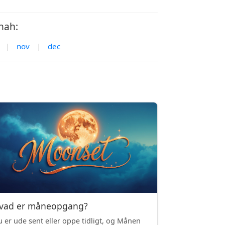
hah:
|
nov
|
dec
vad er måneopgang?
 er ude sent eller oppe tidligt, og Månen