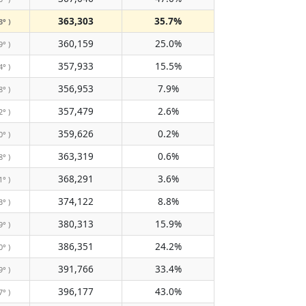
363,303
35.7%
3° )
360,159
25.0%
9° )
357,933
15.5%
4° )
356,953
7.9%
8° )
357,479
2.6%
2° )
359,626
0.2%
0° )
363,319
0.6%
8° )
368,291
3.6%
1° )
374,122
8.8%
3° )
380,313
15.9%
9° )
386,351
24.2%
0° )
391,766
33.4%
9° )
396,177
43.0%
7° )