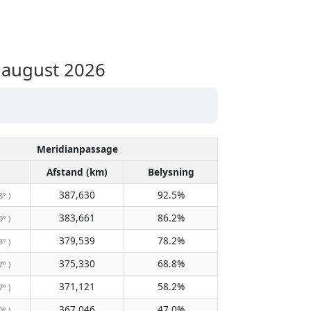
 august 2026
Meridianpassage
Afstand (km)
Belysning
387,630
92.5%
8° )
383,661
86.2%
9° )
379,539
78.2%
3° )
375,330
68.8%
7° )
371,121
58.2%
7° )
367,046
47.0%
0° )