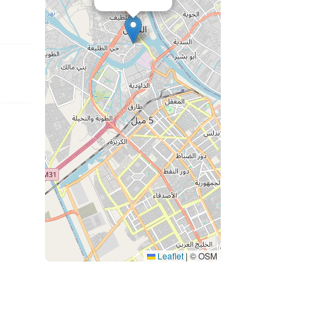
Leaflet
|
© OSM