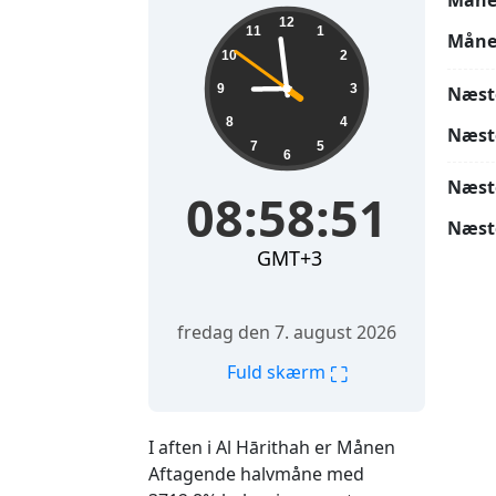
Måne
08:58:52
12
11
1
Måne
10
2
9
3
Næst
8
4
Næst
7
5
6
Næst
08:58:52
Næst
GMT+3
fredag den 7. august 2026
⛶
Fuld skærm
I aften i Al Hārithah er Månen
Aftagende halvmåne med