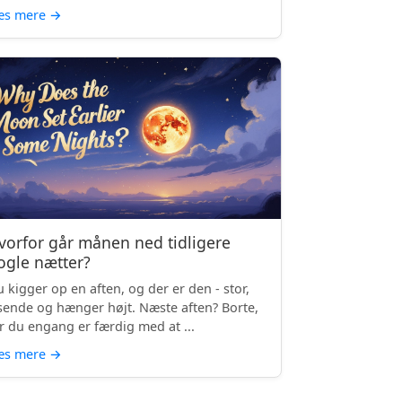
æs mere
→
vorfor går månen ned tidligere
ogle nætter?
 kigger op en aften, og der er den - stor,
sende og hænger højt. Næste aften? Borte,
r du engang er færdig med at ...
æs mere
→