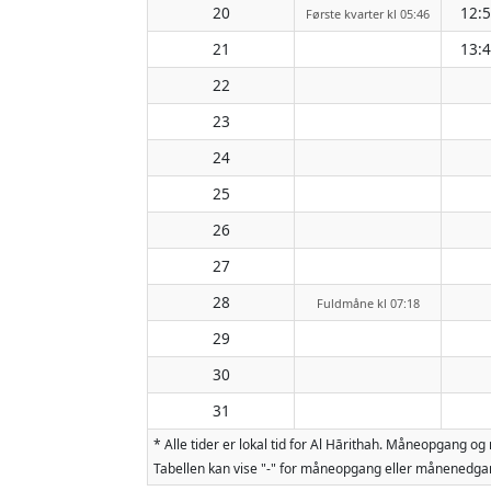
20
12:
Første kvarter kl 05:46
21
13:
22
23
24
25
26
27
28
Fuldmåne kl 07:18
29
30
31
* Alle tider er lokal tid for Al Hārithah. Måneopgang
Tabellen kan vise "-" for måneopgang eller månenedgan