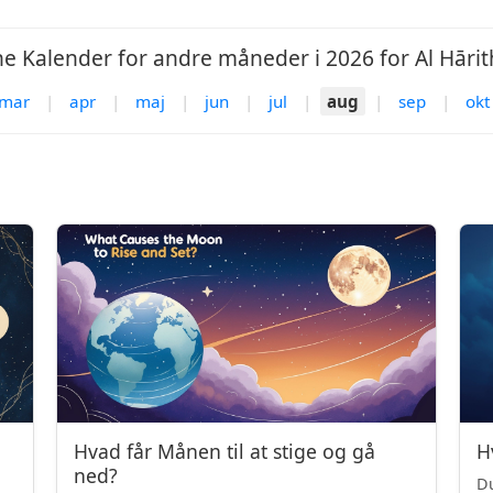
e Kalender for andre måneder i 2026 for Al Hārit
mar
|
apr
|
maj
|
jun
|
jul
|
aug
|
sep
|
okt
Hvad får Månen til at stige og gå
H
ned?
Du