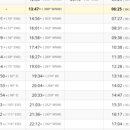
-
13:47
06:25
( 300° WNW)
↑
( 84.
01
14:56
07:27
( 59° ENE)
( 303° WNW)
↑
↑
( 86.
01
16:01
08:31
( 57° ENE)
( 302° WNW)
↑
↑
( 87.
09
16:58
09:36
( 58° ENE)
( 300° WNW)
↑
↑
( 85.
21
17:47
10:38
( 62° ENE)
( 295° WNW)
↑
( 82.
↑
34
18:27
11:35
( 68° ENE)
( 289° WNW)
( 77.
↑
↑
44
19:03
12:28
( 75° ENE)
( 281° WNW)
( 70.
↑
↑
:50
19:34
13:16
( 82° E)
( 274° W)
( 64.
↑
↑
:53
20:04
14:02
( 90° E)
( 266° W)
( 57.
↑
↑
:54
20:33
14:47
( 98° E)
( 259° W)
( 50.
↑
↑
53
21:03
15:31
( 105° ESE)
( 252° WSW)
( 45.
↑
↑
52
21:36
16:17
( 111° ESE)
( 247° WSW)
( 39.
↑
↑
51
22:12
17:04
( 116° ESE)
( 242° WSW)
↑
( 35.
↑