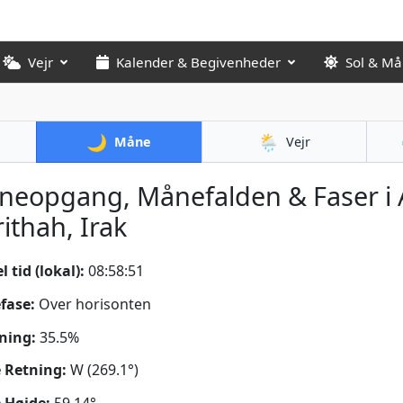
Vejr
Kalender & Begivenheder
Sol & M
🌙
🌦️
Måne
Vejr
eopgang, Månefalden & Faser i 
ithah, Irak
 tid (lokal):
08:58:52
fase:
Over horisonten
ning:
35.5%
 Retning:
W (269.1°)