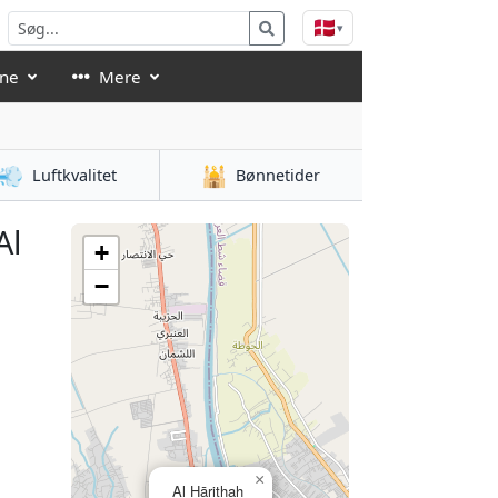
🇩🇰
▾
åne
Mere
💨
🕌
Luftkvalitet
Bønnetider
Al
+
−
×
Al Hārithah