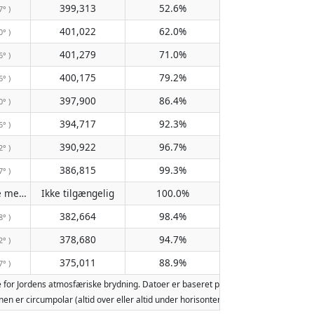
399,313
52.6%
7° )
401,022
62.0%
0° )
401,279
71.0%
6° )
400,175
79.2%
6° )
397,900
86.4%
0° )
394,717
92.3%
6° )
390,922
96.7%
2° )
386,815
99.3%
7° )
Passerer ikke meridianen
Ikke tilgængelig
100.0%
( Ikke tilgængelig )
382,664
98.4%
8° )
378,680
94.7%
2° )
375,011
88.9%
7° )
 for Jordens atmosfæriske brydning. Datoer er baseret på den gregorianske kale
 Månen er circumpolar (altid over eller altid under horisonten). To måneopgang