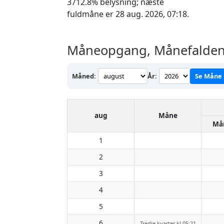
3712.8% belysning; næste
fuldmåne er 28 aug. 2026, 07:18.
Måneopgang, Månefalden o
Måned:
År:
Se Måne
aug
Måne
Må
1
2
3
4
5
6
Tredje kvarter kl 05:21