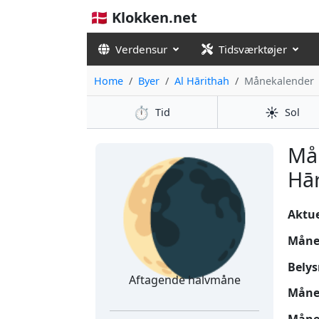
🇩🇰 Klokken.net
Verdensur
Tidsværktøjer
Home
Byer
Al Hārithah
Månekalender
⏱️
☀️
Tid
Sol
🌘
Mån
Hār
Aktuel
Måne
Belys
Aftagende halvmåne
Måne