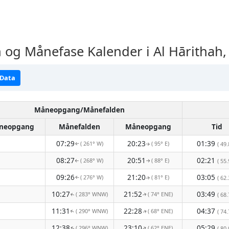
g Månefase Kalender i Al Hārithah,
 Data
Måneopgang/Månefalden
neopgang
Månefalden
Måneopgang
Tid
07:29
20:23
01:39
( 261° W)
( 95° E)
( 49.
↑
↑
08:27
20:51
02:21
( 268° W)
( 88° E)
( 55.
↑
↑
09:26
21:20
03:05
( 276° W)
( 81° E)
( 62.
↑
↑
10:27
21:52
03:49
( 283° WNW)
( 74° ENE)
( 68.
↑
↑
11:31
22:28
04:37
( 290° WNW)
( 68° ENE)
( 74.
↑
↑
12:38
23:10
05:29
( 296° WNW)
( 62° ENE)
↑
( 80.
↑