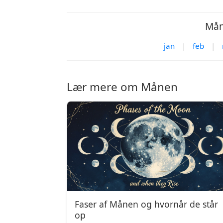
Mån
jan
|
feb
|
Lær mere om Månen
Faser af Månen og hvornår de står
op