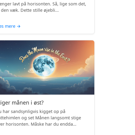
nger lavt på horisonten. Så, lige som det,
 den væk. Dette stille øjebli...
æs mere
→
tiger månen i øst?
 har sandsynligvis kigget op på
ttehimlen og set Månen langsomt stige
er horisonten. Måske har du endda
mærket, ...