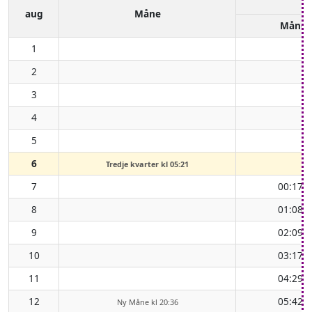
aug
Måne
Måneo
1
2
3
4
5
6
Tredje kvarter kl 05:21
7
00:17
↑
8
01:08
↑
9
02:09
↑
10
03:17
↑
11
04:29
↑
12
05:42
Ny Måne kl 20:36
↑