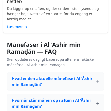
nætter?
Du kigger op en aften, og der er den - stor, lysende og
hænger højt. Næste aften? Borte, før du engang er
færdig med at ...
Læs mere
→
Månefaser i Al 'Āshir min
Ramaḑān — FAQ
Svar opdateres dagligt baseret på aftenens faktiske
månefase i Al 'Āshir min Ramaḑān.
Hvad er den aktuelle månefase i Al 'Āshir
min Ramaḑān?
Hvornår står månen op i aften i Al 'Āshir
min Ramaḑān?