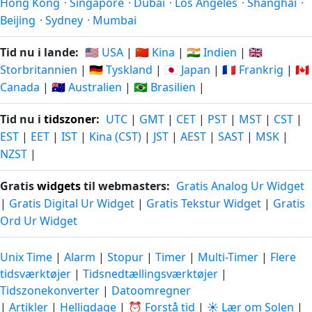
Hong Kong
·
Singapore
·
Dubai
·
Los Angeles
·
Shanghai
·
Beijing
·
Sydney
·
Mumbai
Tid nu i lande:
🇺🇸 USA
|
🇨🇳 Kina
|
🇮🇳 Indien
|
🇬🇧
Storbritannien
|
🇩🇪 Tyskland
|
🇯🇵 Japan
|
🇫🇷 Frankrig
|
🇨🇦
Canada
|
🇦🇺 Australien
|
🇧🇷 Brasilien
|
Tid nu i
tidszoner
:
UTC
|
GMT
|
CET
|
PST
|
MST
|
CST
|
EST
|
EET
|
IST
|
Kina (CST)
|
JST
|
AEST
|
SAST
|
MSK
|
NZST
|
Gratis
widgets
til webmasters:
Gratis Analog Ur Widget
|
Gratis Digital Ur Widget
|
Gratis Tekstur Widget
|
Gratis
Ord Ur Widget
Unix Time
|
Alarm
|
Stopur
|
Timer
|
Multi-Timer
|
Flere
tidsværktøjer
|
Tidsnedtællingsværktøjer
|
Tidszonekonverter
|
Datoomregner
|
Artikler
|
Helligdage
|
⏰ Forstå tid
|
☀️ Lær om Solen
|