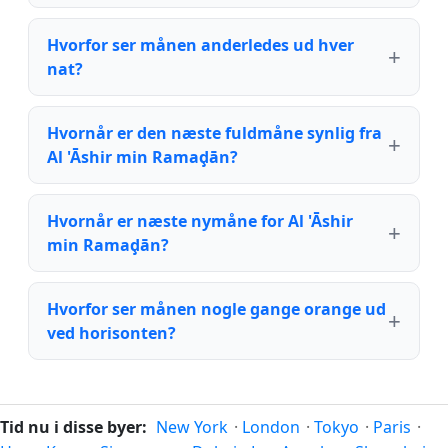
Hvorfor ser månen anderledes ud hver
nat?
Hvornår er den næste fuldmåne synlig fra
Al 'Āshir min Ramaḑān?
Hvornår er næste nymåne for Al 'Āshir
min Ramaḑān?
Hvorfor ser månen nogle gange orange ud
ved horisonten?
Tid nu i disse byer:
New York
·
London
·
Tokyo
·
Paris
·