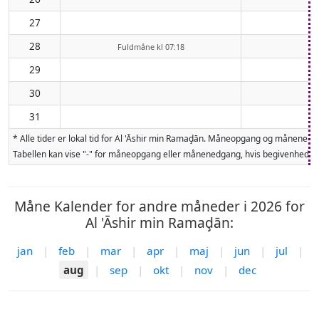
27
28
Fuldmåne kl 07:18
29
30
31
* Alle tider er lokal tid for Al 'Āshir min Ramaḑān. Måneopgang og månened
Tabellen kan vise "-" for måneopgang eller månenedgang, hvis begivenheden 
Måne Kalender for andre måneder i 2026 for
Al 'Āshir min Ramaḑān:
jan
|
feb
|
mar
|
apr
|
maj
|
jun
|
jul
|
aug
|
sep
|
okt
|
nov
|
dec