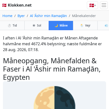
🇩🇰
🇩🇰 Klokken.net
▾
Home
Byer
Al 'Āshir min Ramaḑān
Månekalender
⏱️
Tid
☀️
Sol
🌙
Måne
🌦️
Vejr
💨
I aften i Al 'Āshir min Ramaḑān er Månen Aftagende
halvmåne med 4672.4% belysning; næste fuldmåne er
28 aug. 2026, 07:18.
Måneopgang, Månefalden &
Faser i Al 'Āshir min Ramaḑān,
Egypten
🌗