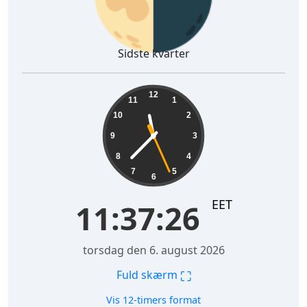
Sidste kvarter
11:37:27
12
11
1
10
2
9
3
8
4
7
5
6
EET
11:37:27
torsdag den 6. august 2026
⛶
Fuld skærm
Vis 12-timers format