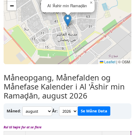
×
−
Al 'Āshir min Ramaḑān
Leaflet
|
© OSM
Måneopgang, Månefalden og
Månefase Kalender i Al 'Āshir min
Ramaḑān, august 2026
Måned:
År:
Se Måne Data
Rul til højre for at se flere