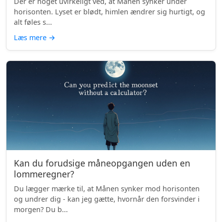
Der er noget uvirkeligt ved, at Månen synker under
horisonten. Lyset er blødt, himlen ændrer sig hurtigt, og
alt føles s...
Læs mere
→
Kan du forudsige måneopgangen uden en
lommeregner?
Du lægger mærke til, at Månen synker mod horisonten
og undrer dig - kan jeg gætte, hvornår den forsvinder i
morgen? Du b...