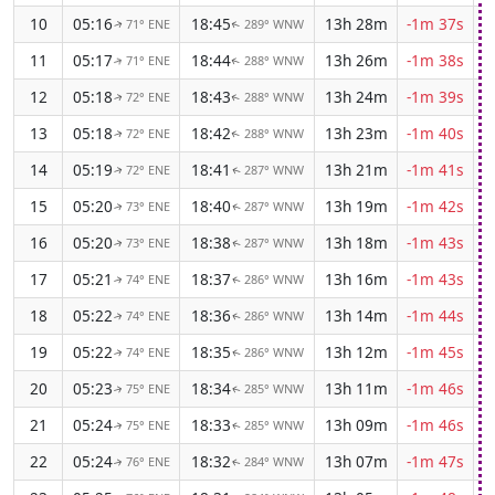
10
05:16
18:45
13h 28m
-1m 37s
71° ENE
289° WNW
↑
↑
11
05:17
18:44
13h 26m
-1m 38s
71° ENE
288° WNW
↑
↑
12
05:18
18:43
13h 24m
-1m 39s
72° ENE
288° WNW
↑
↑
13
05:18
18:42
13h 23m
-1m 40s
72° ENE
288° WNW
↑
↑
14
05:19
18:41
13h 21m
-1m 41s
72° ENE
287° WNW
↑
↑
15
05:20
18:40
13h 19m
-1m 42s
73° ENE
287° WNW
↑
↑
16
05:20
18:38
13h 18m
-1m 43s
73° ENE
287° WNW
↑
↑
17
05:21
18:37
13h 16m
-1m 43s
74° ENE
286° WNW
↑
↑
18
05:22
18:36
13h 14m
-1m 44s
74° ENE
286° WNW
↑
↑
19
05:22
18:35
13h 12m
-1m 45s
74° ENE
286° WNW
↑
↑
20
05:23
18:34
13h 11m
-1m 46s
75° ENE
285° WNW
↑
↑
21
05:24
18:33
13h 09m
-1m 46s
75° ENE
285° WNW
↑
↑
22
05:24
18:32
13h 07m
-1m 47s
76° ENE
284° WNW
↑
↑