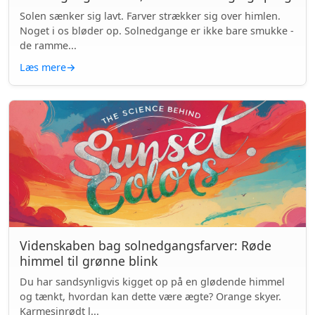
Solen sænker sig lavt. Farver strækker sig over himlen.
Noget i os bløder op. Solnedgange er ikke bare smukke -
de ramme...
Læs mere
→
Videnskaben bag solnedgangsfarver: Røde
himmel til grønne blink
Du har sandsynligvis kigget op på en glødende himmel
og tænkt, hvordan kan dette være ægte? Orange skyer.
Karmesinrødt l...