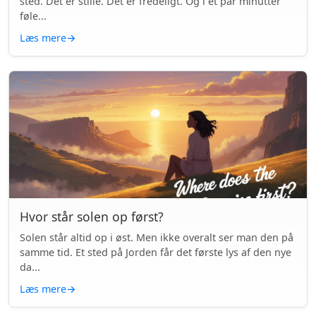
sted. Det er stille. Det er fredeligt. Og i et par minutter
føle...
Læs mere
→
Hvor står solen op først?
Solen står altid op i øst. Men ikke overalt ser man den på
samme tid. Et sted på Jorden får det første lys af den nye
da...
Læs mere
→