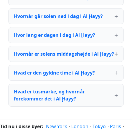
Hvornår går solen ned i dag i Al Ḩayy?
Hvor lang er dagen i dag i Al Ḩayy?
Hvornår er solens middagshøjde i Al Ḩayy?
Hvad er den gyldne time i Al Ḩayy?
Hvad er tusmørke, og hvornår
forekommer det i Al Ḩayy?
Tid nu i disse byer:
New York
·
London
·
Tokyo
·
Paris
·