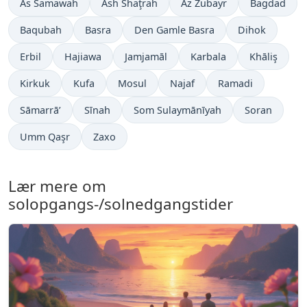
As Samawah
Ash Shaţrah
Az Zubayr
Bagdad
Baqubah
Basra
Den Gamle Basra
Dihok
Erbil
Hajiawa
Jamjamāl
Karbala
Khāliş
Kirkuk
Kufa
Mosul
Najaf
Ramadi
Sāmarrā’
Sīnah
Som Sulaymānīyah
Soran
Umm Qaşr
Zaxo
Lær mere om
solopgangs-/solnedgangstider