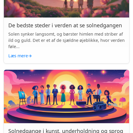
De bedste steder i verden at se solnedgangen
Solen synker langsomt, og børster himlen med striber af
ild og guld. Det er et af de sjældne øjeblikke, hvor verden
føle...
Læs mere
→
Solnedgange i kunst, underholdning og sprog