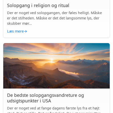
Solopgang i religion og ritual
Der er noget ved solopgangen, der føles helligt. Måske
er det stilheden. Måske er det det langsomme lys, der
skubber mør...
Læs mere
→
De bedste solopgangsvandreture og
udsigtspunkter i USA
Der er noget ved at fange dagens første lys fra et højt