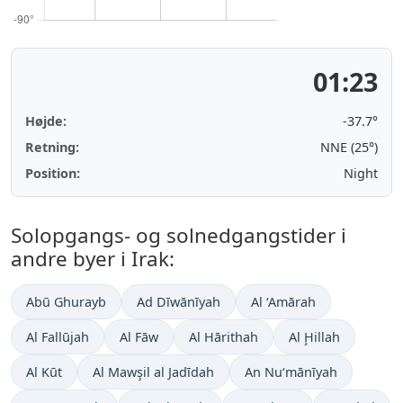
01:23
Højde:
-37.7°
Retning:
NNE (25°)
Position:
Night
Solopgangs- og solnedgangstider i
andre byer i Irak:
Abū Ghurayb
Ad Dīwānīyah
Al ‘Amārah
Al Fallūjah
Al Fāw
Al Hārithah
Al Ḩillah
Al Kūt
Al Mawşil al Jadīdah
An Nu‘mānīyah