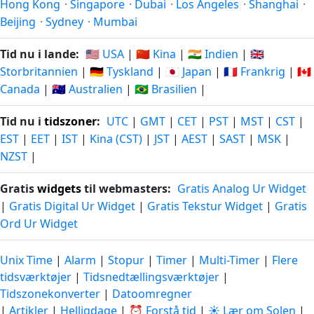
Hong Kong
·
Singapore
·
Dubai
·
Los Angeles
·
Shanghai
·
Beijing
·
Sydney
·
Mumbai
Tid nu i lande:
🇺🇸 USA
|
🇨🇳 Kina
|
🇮🇳 Indien
|
🇬🇧
Storbritannien
|
🇩🇪 Tyskland
|
🇯🇵 Japan
|
🇫🇷 Frankrig
|
🇨🇦
Canada
|
🇦🇺 Australien
|
🇧🇷 Brasilien
|
Tid nu i
tidszoner
:
UTC
|
GMT
|
CET
|
PST
|
MST
|
CST
|
EST
|
EET
|
IST
|
Kina (CST)
|
JST
|
AEST
|
SAST
|
MSK
|
NZST
|
Gratis
widgets
til webmasters:
Gratis Analog Ur Widget
|
Gratis Digital Ur Widget
|
Gratis Tekstur Widget
|
Gratis
Ord Ur Widget
Unix Time
|
Alarm
|
Stopur
|
Timer
|
Multi-Timer
|
Flere
tidsværktøjer
|
Tidsnedtællingsværktøjer
|
Tidszonekonverter
|
Datoomregner
|
Artikler
|
Helligdage
|
⏰ Forstå tid
|
☀️ Lær om Solen
|