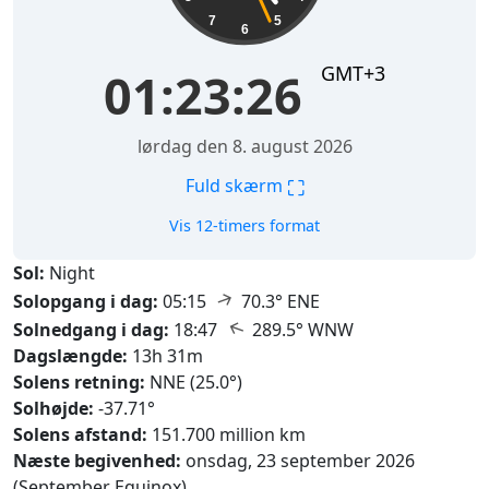
7
5
6
GMT+3
01:23:27
lørdag den 8. august 2026
⛶
Fuld skærm
Vis 12-timers format
Sol:
Night
↑
Solopgang i dag:
05:15
70.3° ENE
↑
Solnedgang i dag:
18:47
289.5° WNW
Dagslængde:
13h 31m
Solens retning:
NNE (25.0°)
Solhøjde:
-37.71°
Solens afstand:
151.700 million km
Næste begivenhed:
onsdag, 23 september 2026
(September Equinox)