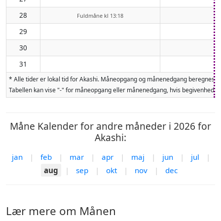
28
Fuldmåne kl 13:18
29
30
31
* Alle tider er lokal tid for Akashi. Måneopgang og månenedgang beregnes f
Tabellen kan vise "-" for måneopgang eller månenedgang, hvis begivenheden 
Måne Kalender for andre måneder i 2026 for
Akashi:
jan
|
feb
|
mar
|
apr
|
maj
|
jun
|
jul
|
aug
|
sep
|
okt
|
nov
|
dec
Lær mere om Månen