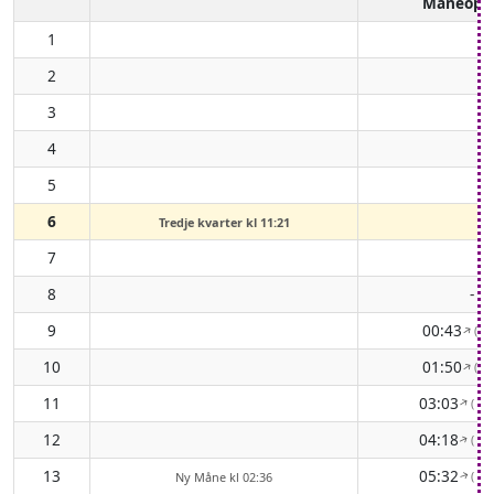
Måneopg
1
2
3
4
5
6
Tredje kvarter kl 11:21
7
8
-
9
00:43
( 5
↑
10
01:50
( 5
↑
11
03:03
( 59
↑
12
04:18
( 65
↑
13
05:32
( 72
Ny Måne kl 02:36
↑