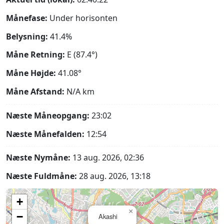
Månefase:
Under horisonten
Belysning:
41.4%
Måne Retning:
E (87.4°)
Måne Højde:
41.08°
Måne Afstand:
N/A
km
Næste Måneopgang:
23:02
Næste Månefalden:
12:54
Næste Nymåne:
13 aug. 2026, 02:36
Næste Fuldmåne:
28 aug. 2026, 13:18
+
×
−
Akashi