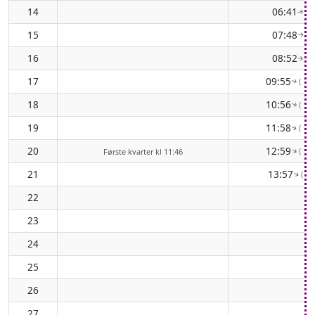
14
06:41
( 8
↑
15
07:48
( 8
↑
16
08:52
( 9
↑
17
09:55
( 10
↑
18
10:56
( 11
↑
19
11:58
( 11
↑
20
12:59
( 12
↑
Første kvarter kl 11:46
21
13:57
( 12
↑
22
23
24
25
26
27