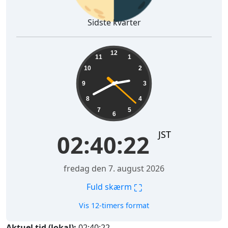
Sidste kvarter
02:40:23
12
11
1
10
2
9
3
8
4
7
5
6
JST
02:40:23
fredag den 7. august 2026
⛶
Fuld skærm
Vis 12-timers format
Aktuel tid (lokal):
02:40:23