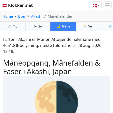
🇩🇰
🇩🇰 Klokken.net
▾
Home
Byer
Akashi
Månekalender
⏱️
Tid
☀️
Sol
🌙
Måne
🌦️
Vejr
💨
I aften i Akashi er Månen Aftagende halvmåne med
4651.8% belysning; næste fuldmåne er 28 aug. 2026,
13:18.
Måneopgang, Månefalden &
Faser i Akashi, Japan
🌗