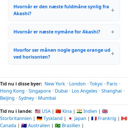
Hvornår er den næste fuldmåne synlig fra
Akashi?
Hvornår er næste nymåne for Akashi?
Hvorfor ser månen nogle gange orange ud
ved horisonten?
Tid nu i disse byer:
New York
·
London
·
Tokyo
·
Paris
·
Hong Kong
·
Singapore
·
Dubai
·
Los Angeles
·
Shanghai
·
Beijing
·
Sydney
·
Mumbai
Tid nu i lande:
🇺🇸 USA
|
🇨🇳 Kina
|
🇮🇳 Indien
|
🇬🇧
Storbritannien
|
🇩🇪 Tyskland
|
🇯🇵 Japan
|
🇫🇷 Frankrig
|
🇨🇦
Canada
|
🇦🇺 Australien
|
🇧🇷 Brasilien
|