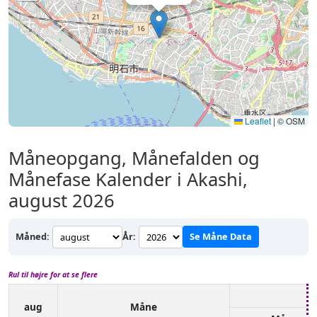
Leaflet
|
© OSM
Måneopgang, Månefalden og
Månefase Kalender i Akashi,
august 2026
Måned:
År:
Se Måne Data
Rul til højre for at se flere
aug
Måne