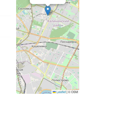
Leaflet
|
© OSM