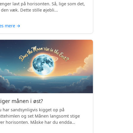
nger lavt på horisonten. Så, lige som det,
 den væk. Dette stille øjebli...
æs mere
→
tiger månen i øst?
 har sandsynligvis kigget op på
ttehimlen og set Månen langsomt stige
er horisonten. Måske har du endda
mærket, ...