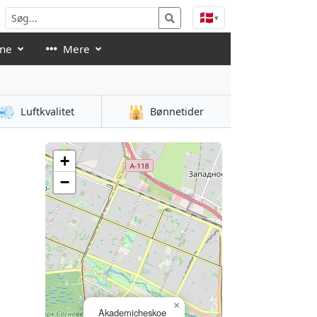
🇩🇰
▾
åne
Mere
💨
🕌
Luftkvalitet
Bønnetider
+
−
×
Akademicheskoe