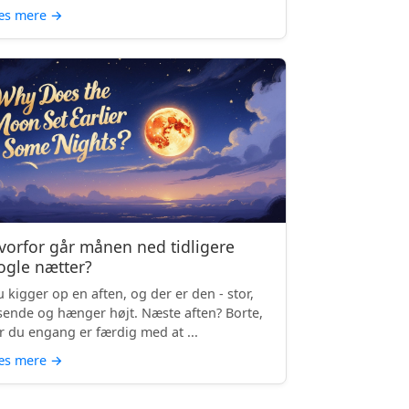
æs mere
→
vorfor går månen ned tidligere
ogle nætter?
 kigger op en aften, og der er den - stor,
sende og hænger højt. Næste aften? Borte,
r du engang er færdig med at ...
æs mere
→