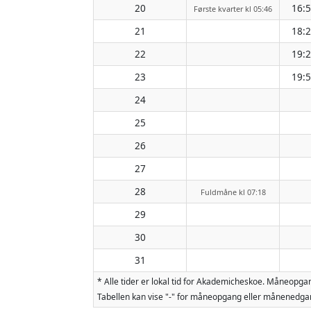
20
16:
Første kvarter kl 05:46
21
18:
22
19:
23
19:
24
25
26
27
28
Fuldmåne kl 07:18
29
30
31
* Alle tider er lokal tid for Akademicheskoe. Måneopg
Tabellen kan vise "-" for måneopgang eller månenedgan