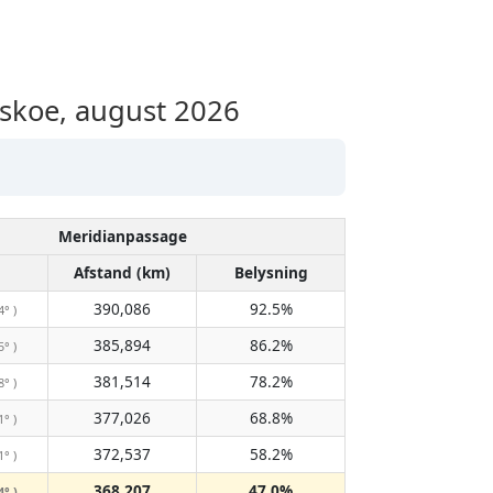
skoe, august 2026
Meridianpassage
Afstand (km)
Belysning
390,086
92.5%
4° )
385,894
86.2%
5° )
381,514
78.2%
8° )
377,026
68.8%
1° )
372,537
58.2%
1° )
368,207
47.0%
4° )