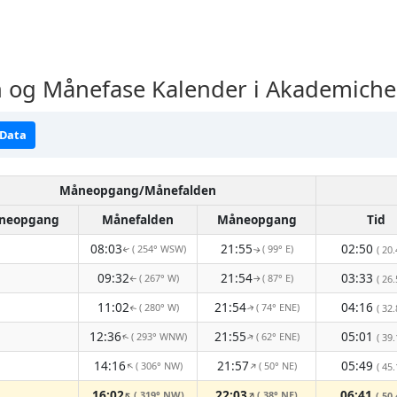
og Månefase Kalender i Akademiche
 Data
Måneopgang/Månefalden
neopgang
Månefalden
Måneopgang
Tid
08:03
21:55
02:50
( 254° WSW)
( 99° E)
( 20.
↑
↑
09:32
21:54
03:33
( 267° W)
( 87° E)
( 26.
↑
↑
11:02
21:54
04:16
( 280° W)
( 74° ENE)
( 32.
↑
↑
12:36
21:55
05:01
( 293° WNW)
( 62° ENE)
↑
( 39.
↑
14:16
21:57
05:49
( 306° NW)
( 50° NE)
↑
↑
( 45.
16:02
22:03
06:41
( 319° NW)
( 38° NE)
↑
↑
( 50.