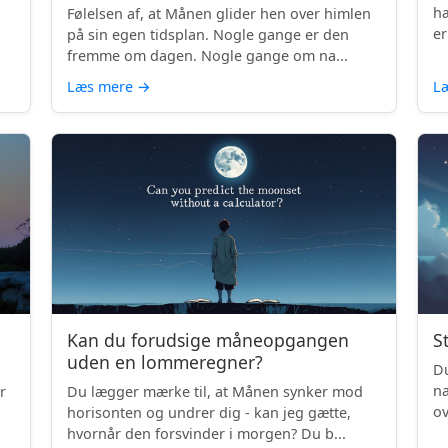
hæ
Følelsen af, at Månen glider hen over himlen
er
på sin egen tidsplan. Nogle gange er den
fremme om dagen. Nogle gange om na...
Læs mere
→
L
Kan du forudsige måneopgangen
S
uden en lommeregner?
Du
na
r
Du lægger mærke til, at Månen synker mod
ov
horisonten og undrer dig - kan jeg gætte,
be
hvornår den forsvinder i morgen? Du b...