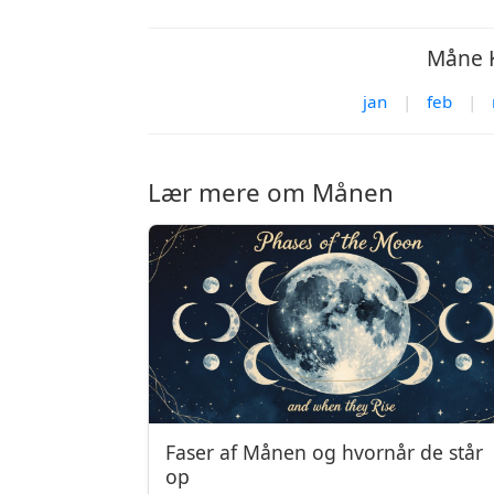
Måne K
jan
|
feb
|
Lær mere om Månen
Faser af Månen og hvornår de står
op