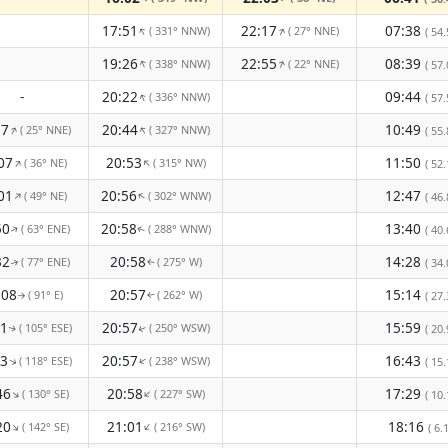
17:51
22:17
07:38
( 331° NNW)
( 27° NNE)
↑
↑
( 54.
19:26
22:55
08:39
( 338° NNW)
( 22° NNE)
↑
↑
( 57.
-
20:22
09:44
( 336° NNW)
↑
( 57.
17
20:44
10:49
( 25° NNE)
( 327° NNW)
↑
↑
( 55.
07
20:53
11:50
( 36° NE)
( 315° NW)
↑
↑
( 52.
01
20:56
12:47
( 49° NE)
( 302° WNW)
↑
↑
( 46.
50
20:58
13:40
( 63° ENE)
( 288° WNW)
( 40.
↑
↑
32
20:58
14:28
( 77° ENE)
( 275° W)
( 34.
↑
↑
:08
20:57
15:14
( 91° E)
( 262° W)
( 27.
↑
↑
41
20:57
15:59
( 105° ESE)
( 250° WSW)
( 20.
↑
↑
13
20:57
16:43
( 118° ESE)
( 238° WSW)
↑
↑
( 15.
46
20:58
17:29
( 130° SE)
( 227° SW)
↑
↑
( 10.
20
21:01
18:16
( 142° SE)
( 216° SW)
↑
↑
( 6.1