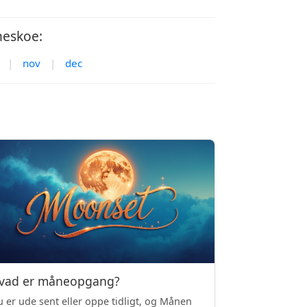
heskoe:
|
nov
|
dec
vad er måneopgang?
 er ude sent eller oppe tidligt, og Månen