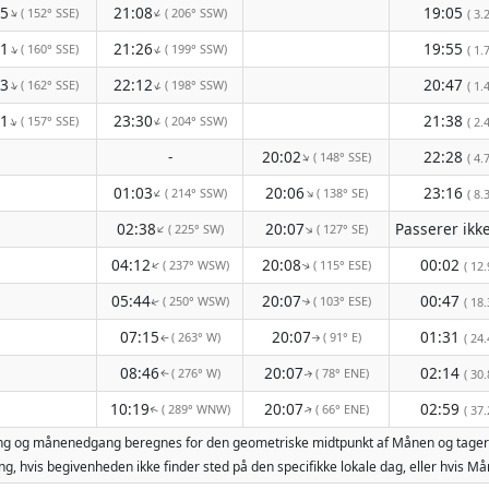
55
21:08
19:05
( 152° SSE)
( 206° SSW)
↑
↑
( 3.2
21
21:26
19:55
( 160° SSE)
( 199° SSW)
↑
↑
( 1.7
23
22:12
20:47
( 162° SSE)
( 198° SSW)
↑
↑
( 1.4
51
23:30
21:38
( 157° SSE)
( 204° SSW)
↑
↑
( 2.4
-
20:02
22:28
( 148° SSE)
↑
( 4.7
01:03
20:06
23:16
( 214° SSW)
( 138° SE)
↑
↑
( 8.3
02:38
20:07
( 225° SW)
( 127° SE)
↑
↑
04:12
20:08
00:02
( 237° WSW)
( 115° ESE)
↑
( 12.
↑
05:44
20:07
00:47
( 250° WSW)
( 103° ESE)
( 18.
↑
↑
07:15
20:07
01:31
( 263° W)
( 91° E)
( 24.
↑
↑
08:46
20:07
02:14
( 276° W)
( 78° ENE)
( 30.
↑
↑
10:19
20:07
02:59
( 289° WNW)
( 66° ENE)
( 37.
↑
↑
ang og månenedgang beregnes for den geometriske midtpunkt af Månen og tager h
g, hvis begivenheden ikke finder sted på den specifikke lokale dag, eller hvis