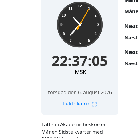
Måne
22:37:06
12
11
1
Måne
10
2
9
3
Næst
8
4
Næst
7
5
6
Næst
22:37:06
Næst
MSK
torsdag den 6. august 2026
⛶
Fuld skærm
I aften i Akademicheskoe er
Månen Sidste kvarter med