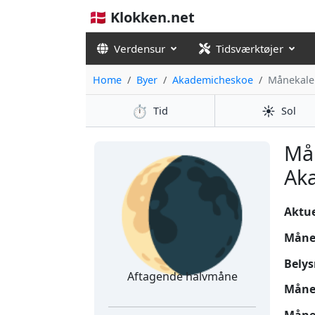
🇩🇰 Klokken.net
Verdensur
Tidsværktøjer
Home
Byer
Akademicheskoe
Månekale
⏱️
☀️
Tid
Sol
🌘
Må
Ak
Aktuel
Måne
Belys
Aftagende halvmåne
Måne