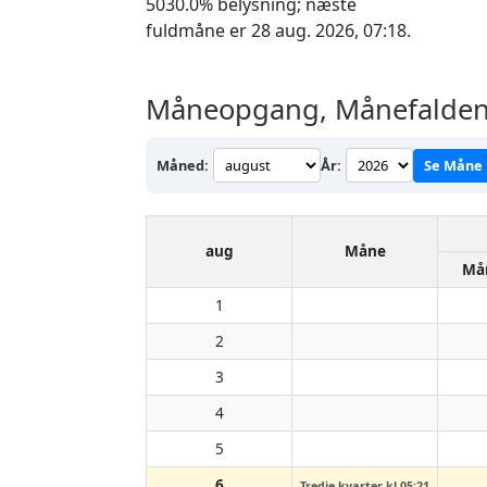
5030.0% belysning; næste
fuldmåne er 28 aug. 2026, 07:18.
Måneopgang, Månefalden 
Måned:
År:
Se Måne
aug
Måne
Må
1
2
3
4
5
6
Tredje kvarter kl 05:21