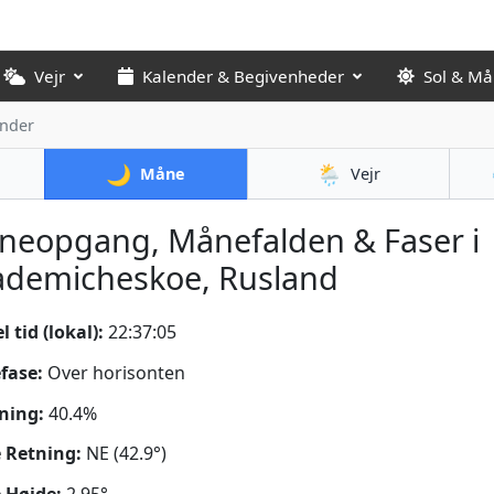
Vejr
Kalender & Begivenheder
Sol & M
nder
🌙
🌦️
Måne
Vejr
neopgang, Månefalden & Faser i
ademicheskoe, Rusland
 tid (lokal):
22:37:06
fase:
Over horisonten
ning:
40.4%
 Retning:
NE (42.9°)