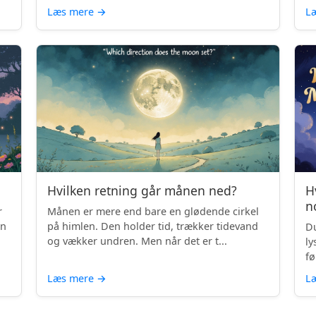
Læs mere
→
L
Hvilken retning går månen ned?
H
n
r
Månen er mere end bare en glødende cirkel
en
på himlen. Den holder tid, trækker tidevand
Du
og vækker undren. Men når det er t...
ly
fø
Læs mere
→
L