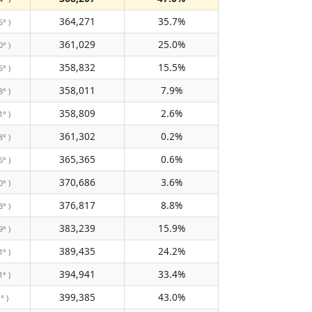
364,271
35.7%
5° )
361,029
25.0%
0° )
358,832
15.5%
5° )
358,011
7.9%
8° )
358,809
2.6%
1° )
361,302
0.2%
8° )
365,365
0.6%
6° )
370,686
3.6%
0° )
376,817
8.8%
3° )
383,239
15.9%
9° )
389,435
24.2%
1° )
394,941
33.4%
1° )
399,385
43.0%
° )