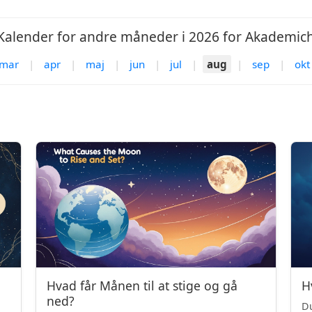
alender for andre måneder i 2026 for Akademic
mar
|
apr
|
maj
|
jun
|
jul
|
aug
|
sep
|
okt
Hvad får Månen til at stige og gå
H
ned?
Du