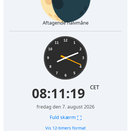
Aftagende halvmåne
08:11:20
12
11
1
10
2
9
3
8
4
7
5
6
CET
08:11:20
fredag den 7. august 2026
⛶
Fuld skærm
Vis 12-timers format