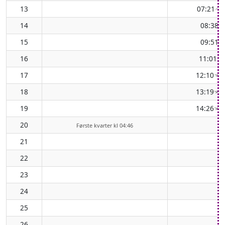
13
07:21
(
↑
14
08:38
↑
15
09:51
↑
16
11:01
(
↑
17
12:10
( 
↑
18
13:19
( 
↑
19
14:26
( 
↑
20
Første kvarter kl 04:46
21
22
23
24
25
26