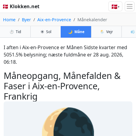
🇩🇰
🇩🇰 Klokken.net
▾
Home
Byer
Aix-en-Provence
Månekalender
⏱️
Tid
☀️
Sol
🌙
Måne
🌦️
Vejr
💨
I aften i Aix-en-Provence er Månen Sidste kvarter med
5051.5% belysning; næste fuldmåne er 28 aug. 2026,
06:18.
Måneopgang, Månefalden &
Faser i Aix-en-Provence,
Frankrig
🌘