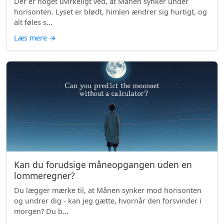
Der er noget uvirkeligt ved, at Månen synker under
horisonten. Lyset er blødt, himlen ændrer sig hurtigt, og
alt føles s...
Læs mere
→
Kan du forudsige måneopgangen uden en
lommeregner?
Du lægger mærke til, at Månen synker mod horisonten
og undrer dig - kan jeg gætte, hvornår den forsvinder i
morgen? Du b...