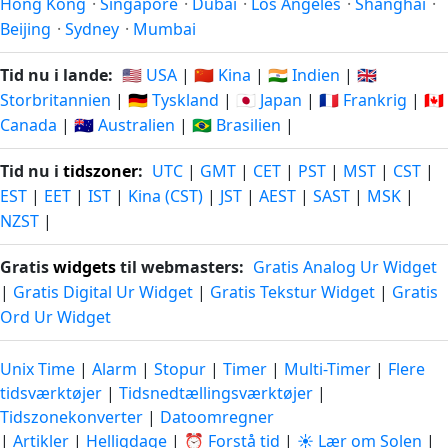
Hong Kong
·
Singapore
·
Dubai
·
Los Angeles
·
Shanghai
·
Beijing
·
Sydney
·
Mumbai
Tid nu i lande:
🇺🇸 USA
|
🇨🇳 Kina
|
🇮🇳 Indien
|
🇬🇧
Storbritannien
|
🇩🇪 Tyskland
|
🇯🇵 Japan
|
🇫🇷 Frankrig
|
🇨🇦
Canada
|
🇦🇺 Australien
|
🇧🇷 Brasilien
|
Tid nu i
tidszoner
:
UTC
|
GMT
|
CET
|
PST
|
MST
|
CST
|
EST
|
EET
|
IST
|
Kina (CST)
|
JST
|
AEST
|
SAST
|
MSK
|
NZST
|
Gratis
widgets
til webmasters:
Gratis Analog Ur Widget
|
Gratis Digital Ur Widget
|
Gratis Tekstur Widget
|
Gratis
Ord Ur Widget
Unix Time
|
Alarm
|
Stopur
|
Timer
|
Multi-Timer
|
Flere
tidsværktøjer
|
Tidsnedtællingsværktøjer
|
Tidszonekonverter
|
Datoomregner
|
Artikler
|
Helligdage
|
⏰ Forstå tid
|
☀️ Lær om Solen
|