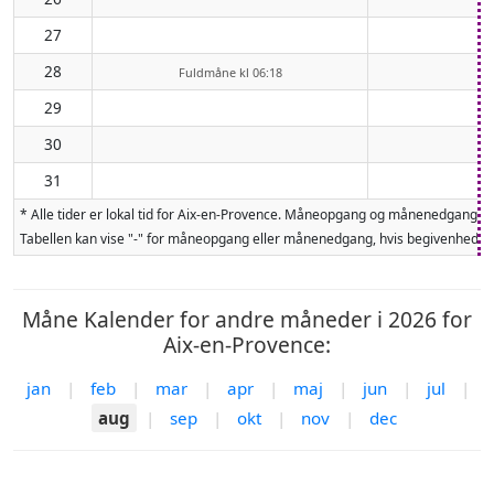
27
28
Fuldmåne kl 06:18
29
30
31
* Alle tider er lokal tid for Aix-en-Provence. Måneopgang og månenedgang b
Tabellen kan vise "-" for måneopgang eller månenedgang, hvis begivenheden 
Måne Kalender for andre måneder i 2026 for
Aix-en-Provence:
jan
|
feb
|
mar
|
apr
|
maj
|
jun
|
jul
|
aug
|
sep
|
okt
|
nov
|
dec