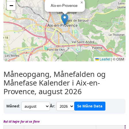
×
−
Aix-en-Provence
Leaflet
|
© OSM
Måneopgang, Månefalden og
Månefase Kalender i Aix-en-
Provence, august 2026
Måned:
År:
Se Måne Data
Rul til højre for at se flere