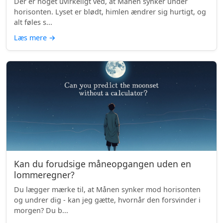
Der er noget uvirkeligt ved, at Månen synker under
horisonten. Lyset er blødt, himlen ændrer sig hurtigt, og
alt føles s...
Læs mere
→
Kan du forudsige måneopgangen uden en
lommeregner?
Du lægger mærke til, at Månen synker mod horisonten
og undrer dig - kan jeg gætte, hvornår den forsvinder i
morgen? Du b...