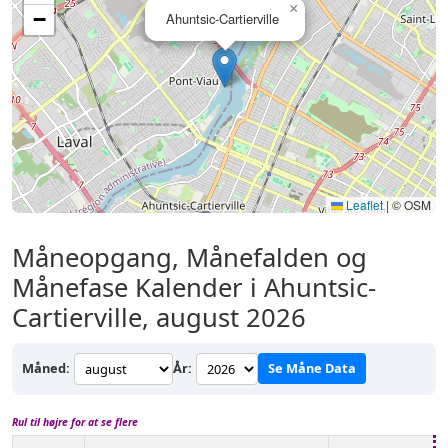
×
−
Ahuntsic-Cartierville
Leaflet
|
© OSM
Måneopgang, Månefalden og
Månefase Kalender i Ahuntsic-
Cartierville, august 2026
Måned:
År:
Se Måne Data
Rul til højre for at se flere