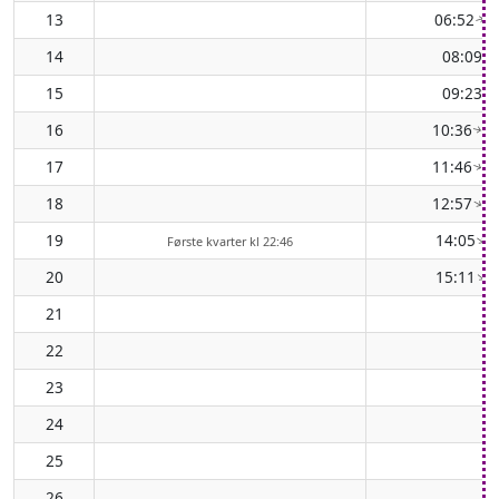
13
06:52
( 
↑
14
08:09
(
↑
15
09:23
(
↑
16
10:36
( 
↑
17
11:46
( 
↑
18
12:57
( 
↑
19
14:05
( 
↑
Første kvarter kl 22:46
20
15:11
( 
↑
21
22
23
24
25
26