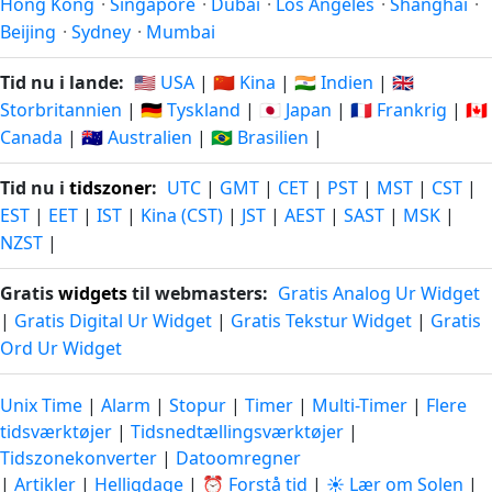
Hong Kong
·
Singapore
·
Dubai
·
Los Angeles
·
Shanghai
·
Beijing
·
Sydney
·
Mumbai
Tid nu i lande:
🇺🇸 USA
|
🇨🇳 Kina
|
🇮🇳 Indien
|
🇬🇧
Storbritannien
|
🇩🇪 Tyskland
|
🇯🇵 Japan
|
🇫🇷 Frankrig
|
🇨🇦
Canada
|
🇦🇺 Australien
|
🇧🇷 Brasilien
|
Tid nu i
tidszoner
:
UTC
|
GMT
|
CET
|
PST
|
MST
|
CST
|
EST
|
EET
|
IST
|
Kina (CST)
|
JST
|
AEST
|
SAST
|
MSK
|
NZST
|
Gratis
widgets
til webmasters:
Gratis Analog Ur Widget
|
Gratis Digital Ur Widget
|
Gratis Tekstur Widget
|
Gratis
Ord Ur Widget
Unix Time
|
Alarm
|
Stopur
|
Timer
|
Multi-Timer
|
Flere
tidsværktøjer
|
Tidsnedtællingsværktøjer
|
Tidszonekonverter
|
Datoomregner
|
Artikler
|
Helligdage
|
⏰ Forstå tid
|
☀️ Lær om Solen
|