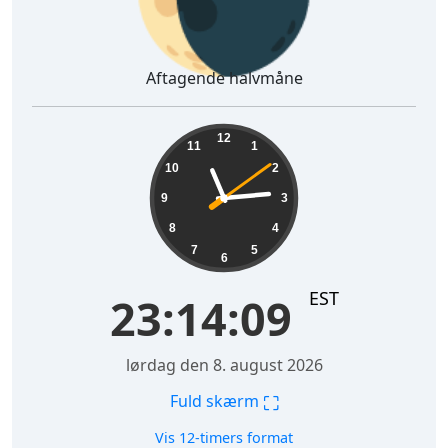
Aftagende halvmåne
23:14:10
12
11
1
10
2
9
3
8
4
7
5
6
EST
23:14:10
lørdag den 8. august 2026
⛶
Fuld skærm
Vis 12-timers format