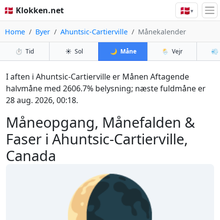
🇩🇰
🇩🇰 Klokken.net
▾
Home
Byer
Ahuntsic-Cartierville
Månekalender
⏱️
Tid
☀️
Sol
🌙
Måne
🌦️
Vejr
💨
I aften i Ahuntsic-Cartierville er Månen Aftagende
halvmåne med 2606.7% belysning; næste fuldmåne er
28 aug. 2026, 00:18.
Måneopgang, Månefalden &
Faser i Ahuntsic-Cartierville,
Canada
🌘