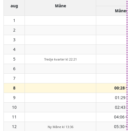
aug
Måne
Måneop
1
2
3
4
5
Tredje kvarter kl 22:21
6
7
-
8
00:28
(
↑
9
01:29
(
↑
10
02:43
(
↑
11
04:06
( 
↑
12
05:30
( 
Ny Måne kl 13:36
↑