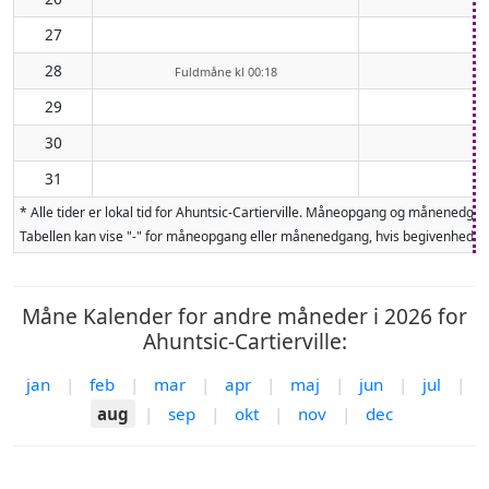
27
28
Fuldmåne kl 00:18
29
30
31
* Alle tider er lokal tid for Ahuntsic-Cartierville. Måneopgang og månenedg
Tabellen kan vise "-" for måneopgang eller månenedgang, hvis begivenheden 
Måne Kalender for andre måneder i 2026 for
Ahuntsic-Cartierville:
jan
|
feb
|
mar
|
apr
|
maj
|
jun
|
jul
|
aug
|
sep
|
okt
|
nov
|
dec