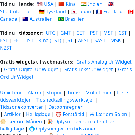
Tid nu i lande:
🇺🇸 USA
|
🇨🇳 Kina
|
🇮🇳 Indien
|
🇬🇧
Storbritannien
|
🇩🇪 Tyskland
|
🇯🇵 Japan
|
🇫🇷 Frankrig
|
🇨🇦
Canada
|
🇦🇺 Australien
|
🇧🇷 Brasilien
|
Tid nu i
tidszoner
:
UTC
|
GMT
|
CET
|
PST
|
MST
|
CST
|
EST
|
EET
|
IST
|
Kina (CST)
|
JST
|
AEST
|
SAST
|
MSK
|
NZST
|
Gratis
widgets
til webmasters:
Gratis Analog Ur Widget
|
Gratis Digital Ur Widget
|
Gratis Tekstur Widget
|
Gratis
Ord Ur Widget
Unix Time
|
Alarm
|
Stopur
|
Timer
|
Multi-Timer
|
Flere
tidsværktøjer
|
Tidsnedtællingsværktøjer
|
Tidszonekonverter
|
Datoomregner
|
Artikler
|
Helligdage
|
⏰ Forstå tid
|
☀️ Lær om Solen
|
🌕 Lær om Månen
|
🎉 Oplysninger om offentlige
helligdage
|
🌐 Oplysninger om tidszoner