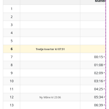
Måneop
1
2
3
4
5
6
-
Tredje kvarter kl 07:51
7
00:15
( 
↑
8
01:08
( 
↑
9
02:09
( 
↑
10
03:16
( 
↑
11
04:25
( 
↑
12
05:34
( 
Ny Måne kl 23:06
↑
13
06:39
( 
↑