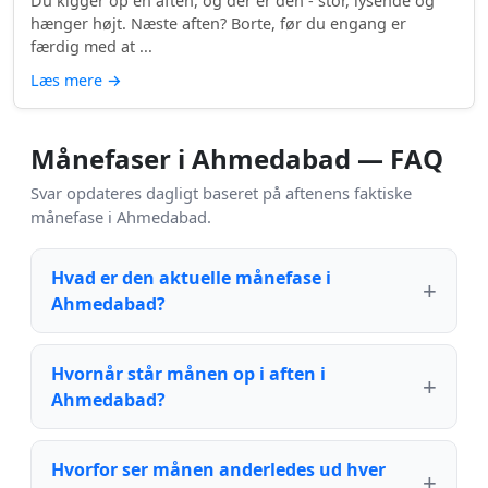
Du kigger op en aften, og der er den - stor, lysende og
hænger højt. Næste aften? Borte, før du engang er
færdig med at ...
Læs mere
→
Månefaser i Ahmedabad — FAQ
Svar opdateres dagligt baseret på aftenens faktiske
månefase i Ahmedabad.
Hvad er den aktuelle månefase i
Ahmedabad?
Hvornår står månen op i aften i
Ahmedabad?
Hvorfor ser månen anderledes ud hver