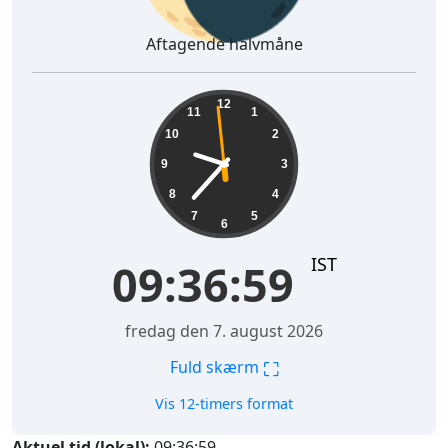
Aftagende halvmåne
09:37:00
12
11
1
10
2
9
3
8
4
7
5
6
IST
09:37:00
fredag den 7. august 2026
⛶
Fuld skærm
Vis 12-timers format
Aktuel tid (lokal):
09:37:00