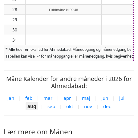
28
Fuldmåne kl 09:48
29
30
31
* Alle tider er lokal tid for Ahmedabad. Måneopgang og månenedgang beregne
Tabellen kan vise "-" for måneopgang eller månenedgang, hvis begivenheden 
Måne Kalender for andre måneder i 2026 for
Ahmedabad:
jan
|
feb
|
mar
|
apr
|
maj
|
jun
|
jul
|
aug
|
sep
|
okt
|
nov
|
dec
Lær mere om Månen