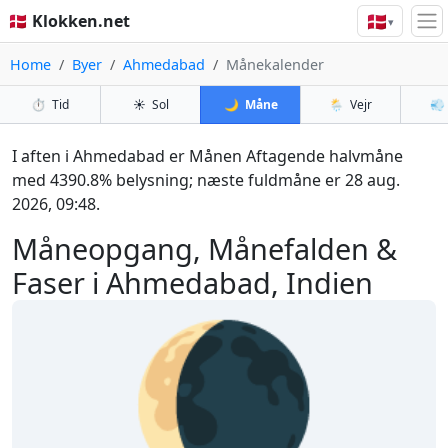
🇩🇰
🇩🇰 Klokken.net
▾
Home
Byer
Ahmedabad
Månekalender
⏱️
Tid
☀️
Sol
🌙
Måne
🌦️
Vejr
💨
I aften i Ahmedabad er Månen Aftagende halvmåne
med 4390.8% belysning; næste fuldmåne er 28 aug.
2026, 09:48.
Måneopgang, Månefalden &
Faser i Ahmedabad, Indien
🌘