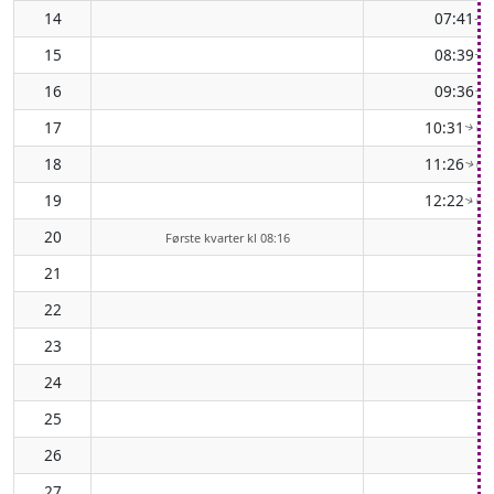
14
07:41
(
↑
15
08:39
(
↑
16
09:36
(
↑
17
10:31
( 1
↑
18
11:26
( 1
↑
19
12:22
( 1
↑
20
Første kvarter kl 08:16
21
22
23
24
25
26
27