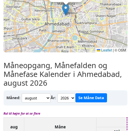
Leaflet
|
© OSM
Måneopgang, Månefalden og
Månefase Kalender i Ahmedabad,
august 2026
Måned:
År:
Se Måne Data
Rul til højre for at se flere
aug
Måne