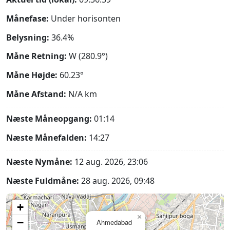
Månefase:
Under horisonten
Belysning:
36.4%
Måne Retning:
W (280.9°)
Måne Højde:
60.23°
Måne Afstand:
N/A
km
Næste Måneopgang:
01:14
Næste Månefalden:
14:27
Næste Nymåne:
12 aug. 2026, 23:06
Næste Fuldmåne:
28 aug. 2026, 09:48
+
×
−
Ahmedabad