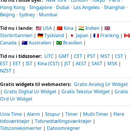
Tid nu i disse byer:
New York
·
London
·
Tokyo
·
Paris
·
Hong Kong
·
Singapore
·
Dubai
·
Los Angeles
·
Shanghai
·
Beijing
·
Sydney
·
Mumbai
Tid nu i lande:
🇺🇸 USA
|
🇨🇳 Kina
|
🇮🇳 Indien
|
🇬🇧
Storbritannien
|
🇩🇪 Tyskland
|
🇯🇵 Japan
|
🇫🇷 Frankrig
|
🇨🇦
Canada
|
🇦🇺 Australien
|
🇧🇷 Brasilien
|
Tid nu i
tidszoner
:
UTC
|
GMT
|
CET
|
PST
|
MST
|
CST
|
EST
|
EET
|
IST
|
Kina (CST)
|
JST
|
AEST
|
SAST
|
MSK
|
NZST
|
Gratis
widgets
til webmasters:
Gratis Analog Ur Widget
|
Gratis Digital Ur Widget
|
Gratis Tekstur Widget
|
Gratis
Ord Ur Widget
Unix Time
|
Alarm
|
Stopur
|
Timer
|
Multi-Timer
|
Flere
tidsværktøjer
|
Tidsnedtællingsværktøjer
|
Tidszonekonverter
|
Datoomregner