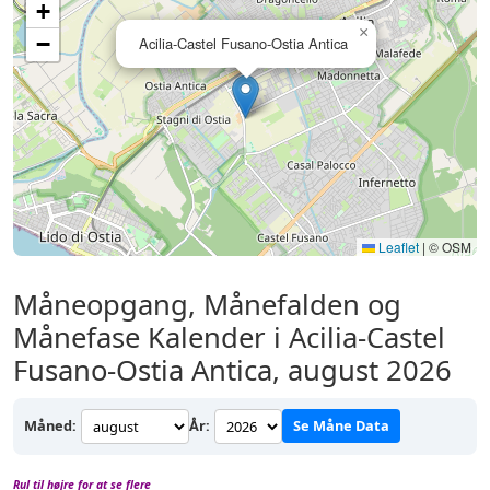
+
×
−
Acilia-Castel Fusano-Ostia Antica
Leaflet
|
© OSM
Måneopgang, Månefalden og
Månefase Kalender i Acilia-Castel
Fusano-Ostia Antica, august 2026
Måned:
År:
Se Måne Data
Rul til højre for at se flere