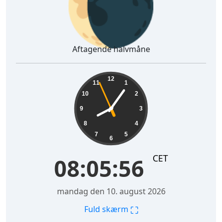
🌘
Aftagende halvmåne
08:05:57
12
11
1
10
2
9
3
8
4
7
5
6
CET
08:05:57
mandag den 10. august 2026
⛶
Fuld skærm