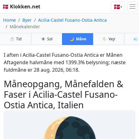
🇩🇰
🇩🇰 Klokken.net
▾
Home
Byer
Acilia-Castel Fusano-Ostia Antica
Månekalender
⏱️
Tid
☀️
Sol
🌙
Måne
🌦️
Vejr
💨
I aften i Acilia-Castel Fusano-Ostia Antica er Månen
Aftagende halvmåne med 1399.3% belysning; næste
fuldmåne er 28 aug. 2026, 06:18.
Måneopgang, Månefalden &
Faser i Acilia-Castel Fusano-
Ostia Antica, Italien