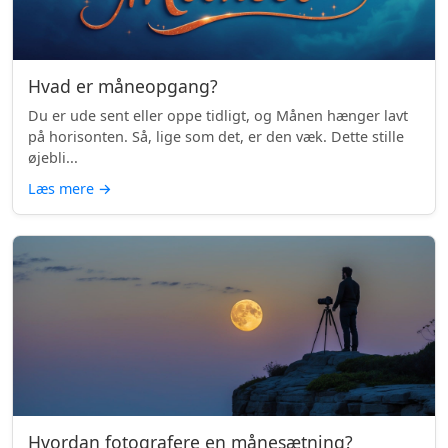
Hvad er måneopgang?
Du er ude sent eller oppe tidligt, og Månen hænger lavt
på horisonten. Så, lige som det, er den væk. Dette stille
øjebli...
Læs mere
→
Hvordan fotografere en månesætning?