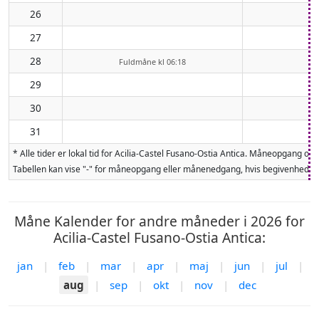
26
27
28
Fuldmåne kl 06:18
29
30
31
* Alle tider er lokal tid for Acilia-Castel Fusano-Ostia Antica. Måneopgang
Tabellen kan vise "-" for måneopgang eller månenedgang, hvis begivenheden 
Måne Kalender for andre måneder i 2026 for
Acilia-Castel Fusano-Ostia Antica:
jan
|
feb
|
mar
|
apr
|
maj
|
jun
|
jul
|
aug
|
sep
|
okt
|
nov
|
dec