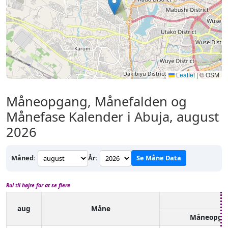
Leaflet
|
© OSM
Måneopgang, Månefalden og
Månefase Kalender i Abuja, august
2026
Måned:
År:
Se Måne Data
Rul til højre for at se flere
aug
Måne
Måneopga