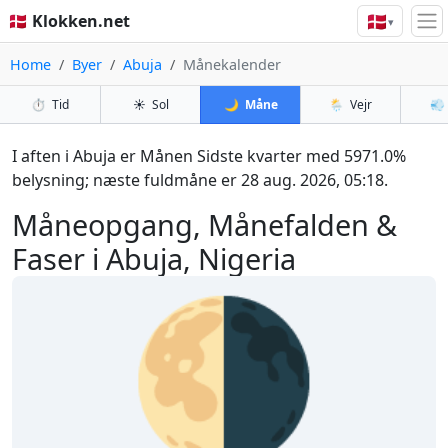
🇩🇰
🇩🇰 Klokken.net
▾
Home
Byer
Abuja
Månekalender
⏱️
Tid
☀️
Sol
🌙
Måne
🌦️
Vejr
💨
I aften i Abuja er Månen Sidste kvarter med 5971.0%
belysning; næste fuldmåne er 28 aug. 2026, 05:18.
Måneopgang, Månefalden &
Faser i Abuja, Nigeria
🌗