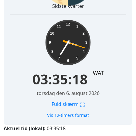
Sidste kvarter
03:35:19
12
11
1
10
2
9
3
8
4
7
5
6
WAT
03:35:19
torsdag den 6. august 2026
⛶
Fuld skærm
Vis 12-timers format
Aktuel tid (lokal):
03:35:19