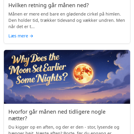
Hvilken retning går månen ned?
Månen er mere end bare en glødende cirkel på himlen.
Den holder tid, trækker tidevand og vækker undren. Men
når det er t...
Læs mere
→
Hvorfor går månen ned tidligere nogle
nætter?
Du kigger op en aften, og der er den - stor, lysende og
hænger højt. Næste aften? Borte, før du engang er