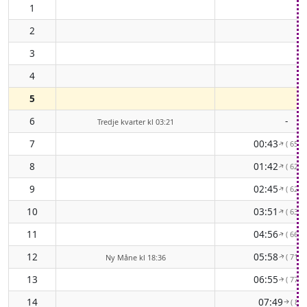
1
2
3
4
5
6
-
Tredje kvarter kl 03:21
7
00:43
( 65° 
↑
8
01:42
( 62° 
↑
9
02:45
( 62° 
↑
10
03:51
( 63° 
↑
11
04:56
( 66° 
↑
12
05:58
( 71° 
Ny Måne kl 18:36
↑
13
06:55
( 77° 
↑
14
07:49
( 84°
↑