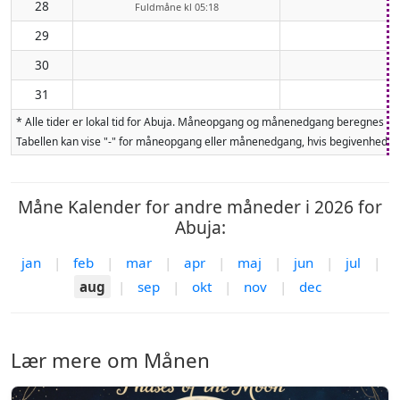
28
Fuldmåne kl 05:18
29
30
31
* Alle tider er lokal tid for Abuja. Måneopgang og månenedgang beregnes fo
Tabellen kan vise "-" for måneopgang eller månenedgang, hvis begivenheden 
Måne Kalender for andre måneder i 2026 for
Abuja:
jan
|
feb
|
mar
|
apr
|
maj
|
jun
|
jul
|
aug
|
sep
|
okt
|
nov
|
dec
Lær mere om Månen