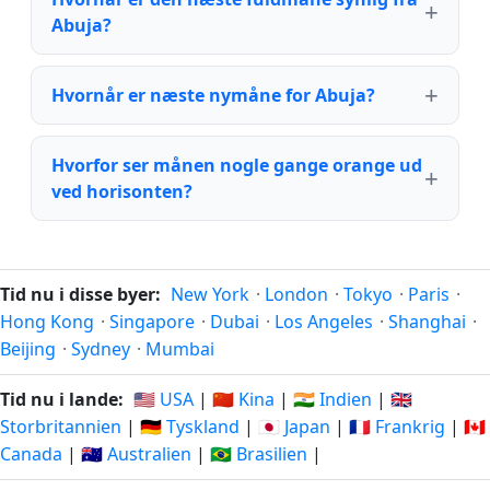
Abuja?
Hvornår er næste nymåne for Abuja?
Hvorfor ser månen nogle gange orange ud
ved horisonten?
Tid nu i disse byer:
New York
·
London
·
Tokyo
·
Paris
·
Hong Kong
·
Singapore
·
Dubai
·
Los Angeles
·
Shanghai
·
Beijing
·
Sydney
·
Mumbai
Tid nu i lande:
🇺🇸 USA
|
🇨🇳 Kina
|
🇮🇳 Indien
|
🇬🇧
Storbritannien
|
🇩🇪 Tyskland
|
🇯🇵 Japan
|
🇫🇷 Frankrig
|
🇨🇦
Canada
|
🇦🇺 Australien
|
🇧🇷 Brasilien
|