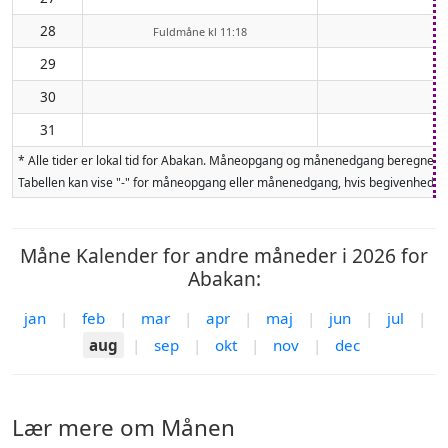
28
Fuldmåne kl 11:18
29
30
31
* Alle tider er lokal tid for Abakan. Måneopgang og månenedgang beregnes f
Tabellen kan vise "-" for måneopgang eller månenedgang, hvis begivenheden 
Måne Kalender for andre måneder i 2026 for
Abakan:
jan
|
feb
|
mar
|
apr
|
maj
|
jun
|
jul
|
aug
|
sep
|
okt
|
nov
|
dec
Lær mere om Månen