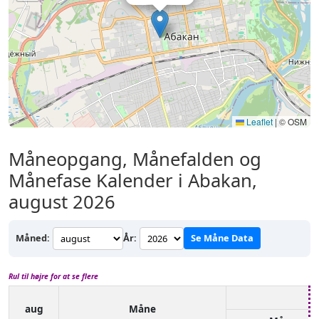
Leaflet
|
© OSM
Måneopgang, Månefalden og
Månefase Kalender i Abakan,
august 2026
Måned:
År:
Se Måne Data
Rul til højre for at se flere
aug
Måne