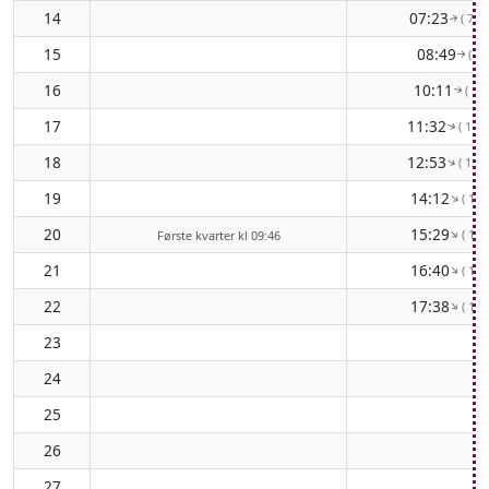
14
07:23
( 77°
↑
15
08:49
( 89
↑
16
10:11
( 10
↑
17
11:32
( 111
↑
18
12:53
( 121
↑
19
14:12
( 130
↑
20
15:29
( 137
↑
Første kvarter kl 09:46
21
16:40
( 142
↑
22
17:38
( 144
↑
23
24
25
26
27