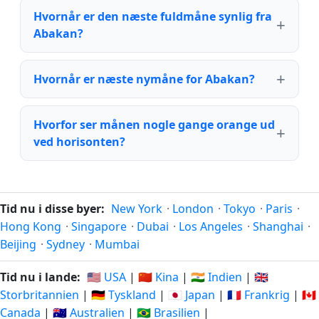
Hvornår er den næste fuldmåne synlig fra
Abakan?
Hvornår er næste nymåne for Abakan?
Hvorfor ser månen nogle gange orange ud
ved horisonten?
Tid nu i disse byer:
New York
·
London
·
Tokyo
·
Paris
·
Hong Kong
·
Singapore
·
Dubai
·
Los Angeles
·
Shanghai
·
Beijing
·
Sydney
·
Mumbai
Tid nu i lande:
🇺🇸 USA
|
🇨🇳 Kina
|
🇮🇳 Indien
|
🇬🇧
Storbritannien
|
🇩🇪 Tyskland
|
🇯🇵 Japan
|
🇫🇷 Frankrig
|
🇨🇦
Canada
|
🇦🇺 Australien
|
🇧🇷 Brasilien
|