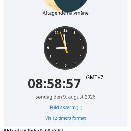
Aftagende halvmåne
08:58:58
12
11
1
10
2
9
3
8
4
7
5
6
GMT+7
08:58:58
søndag den 9. august 2026
⛶
Fuld skærm
Vis 12-timers format
Aktuel tid (lokal):
08:58:58