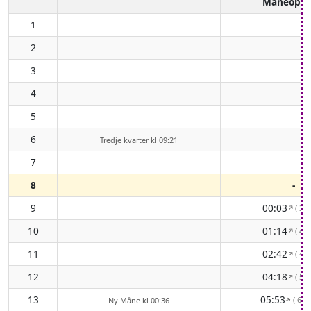
Måneopg
1
2
3
4
5
6
Tredje kvarter kl 09:21
7
8
-
9
00:03
( 38
↑
10
01:14
( 40
↑
11
02:42
( 46
↑
12
04:18
( 55
↑
13
05:53
( 66°
Ny Måne kl 00:36
↑