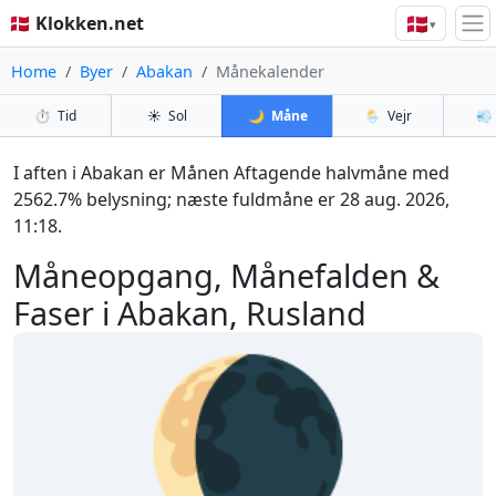
🇩🇰
🇩🇰 Klokken.net
▾
Home
Byer
Abakan
Månekalender
⏱️
Tid
☀️
Sol
🌙
Måne
🌦️
Vejr
💨
I aften i Abakan er Månen Aftagende halvmåne med
2562.7% belysning; næste fuldmåne er 28 aug. 2026,
11:18.
Måneopgang, Månefalden &
Faser i Abakan, Rusland
🌘