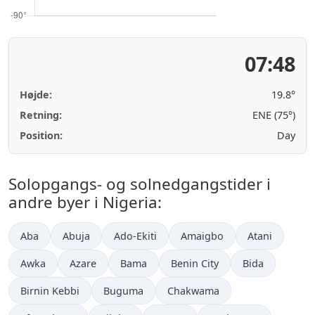
07:48
Højde:
19.8°
Retning:
ENE (75°)
Position:
Day
Solopgangs- og solnedgangstider i
andre byer i Nigeria:
Aba
Abuja
Ado-Ekiti
Amaigbo
Atani
Awka
Azare
Bama
Benin City
Bida
Birnin Kebbi
Buguma
Chakwama