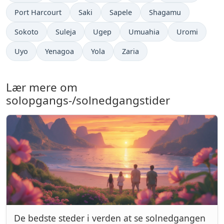
Port Harcourt
Saki
Sapele
Shagamu
Sokoto
Suleja
Ugep
Umuahia
Uromi
Uyo
Yenagoa
Yola
Zaria
Lær mere om
solopgangs-/solnedgangstider
De bedste steder i verden at se solnedgangen