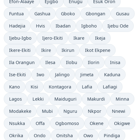
Efon-Alaaye
Ejigbo
Enugu
Esuk Oron
Funtua
Gashua
Gboko
Gbongan
Gusau
Hadejia
Hvis
Ibadan
Igboho
Ijebu Ode
Ijebu-Igbo
Ijero-Ekiti
Ikare
Ikeja
Ikere-Ekiti
Ikire
Ikirun
Ikot Ekpene
Ila Orangun
Ilesa
Ilobu
Ilorin
Inisa
Ise-Ekiti
Iwo
Jalingo
Jimeta
Kaduna
Kano
Kisi
Kontagora
Lafia
Lafiagi
Lagos
Lekki
Maiduguri
Makurdi
Minna
Modakeke
Mubi
Nguru
Nkpor
Nnewi
Nsukka
Offa
Ogbomoso
Okene
Okigwe
Okrika
Ondo
Onitsha
Owo
Pindiga