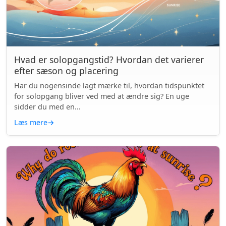
Hvad er solopgangstid? Hvordan det varierer
efter sæson og placering
Har du nogensinde lagt mærke til, hvordan tidspunktet
for solopgang bliver ved med at ændre sig? En uge
sidder du med en...
Læs mere
→