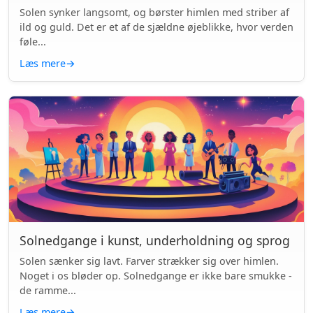
Solen synker langsomt, og børster himlen med striber af
ild og guld. Det er et af de sjældne øjeblikke, hvor verden
føle...
Læs mere
→
Solnedgange i kunst, underholdning og sprog
Solen sænker sig lavt. Farver strækker sig over himlen.
Noget i os bløder op. Solnedgange er ikke bare smukke -
de ramme...
Læs mere
→