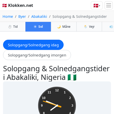
🇩🇰
🇩🇰 Klokken.net
▾
Home
Byer
Abakaliki
Solopgang & Solnedgangstider
⏱️
Tid
☀️
Sol
🌙
Måne
🌦️
Vejr
💨
Solopgang/Solnedgang idag
Solopgang/Solnedgang imorgen
Solopgang & Solnedgangstider
i Abakaliki, Nigeria 🇳🇬
07:48:49
12
11
1
10
2
9
3
8
4