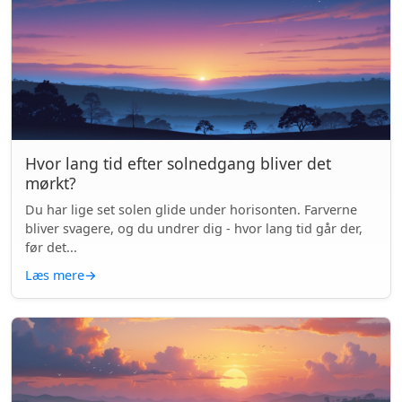
Hvor lang tid efter solnedgang bliver det
mørkt?
Du har lige set solen glide under horisonten. Farverne
bliver svagere, og du undrer dig - hvor lang tid går der,
før det...
Læs mere
→