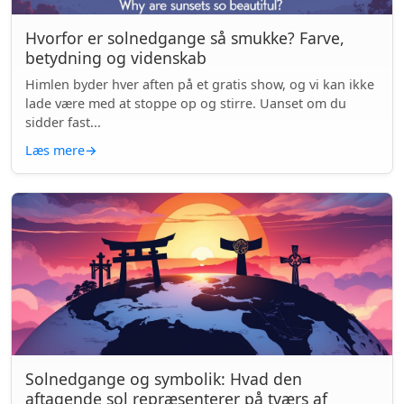
Hvorfor er solnedgange så smukke? Farve,
betydning og videnskab
Himlen byder hver aften på et gratis show, og vi kan ikke
lade være med at stoppe op og stirre. Uanset om du
sidder fast...
Læs mere
→
Solnedgange og symbolik: Hvad den
aftagende sol repræsenterer på tværs af