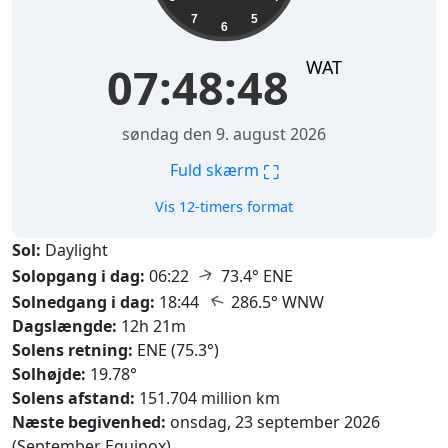
7
5
6
WAT
07:48:49
søndag den 9. august 2026
⛶
Fuld skærm
Vis 12-timers format
Sol:
Daylight
↑
Solopgang i dag:
06:22
73.4° ENE
↑
Solnedgang i dag:
18:44
286.5° WNW
Dagslængde:
12h 21m
Solens retning:
ENE (75.3°)
Solhøjde:
19.78°
Solens afstand:
151.704 million km
Næste begivenhed:
onsdag, 23 september 2026
(September Equinox)