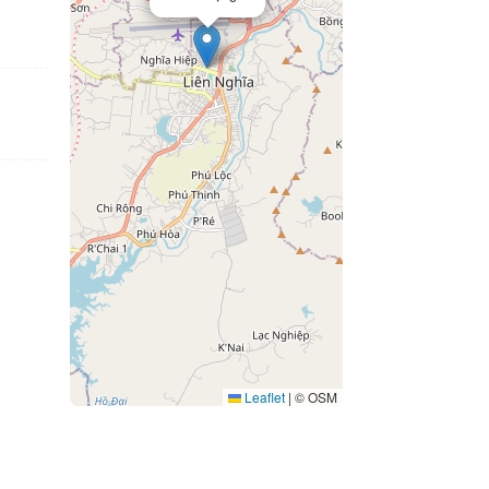
Leaflet
|
© OSM