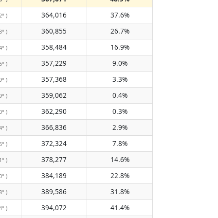
364,016
37.6%
2° )
360,855
26.7%
3° )
358,484
16.9%
4° )
357,229
9.0%
6° )
357,368
3.3%
9° )
359,062
0.4%
9° )
362,290
0.3%
0° )
366,836
2.9%
4° )
372,324
7.8%
6° )
378,277
14.6%
1° )
384,189
22.8%
0° )
389,586
31.8%
8° )
394,072
41.4%
4° )