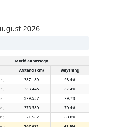
august 2026
Meridianpassage
Afstand (km)
Belysning
387,189
93.4%
9° )
383,445
87.4%
0° )
379,557
79.7%
4° )
375,580
70.4%
7° )
371,582
60.0%
1° )
367,671
48.9%
6° )