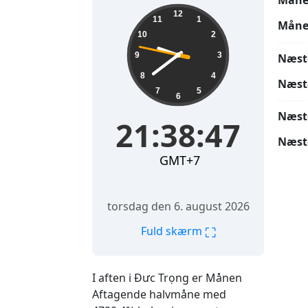
Måne
21:38:49
12
11
1
Måne
10
2
9
3
Næst
8
4
Næst
7
5
6
Næst
21:38:49
Næst
GMT+7
torsdag den 6. august 2026
⛶
Fuld skærm
I aften i Đưc Trọng er Månen
Aftagende halvmåne med