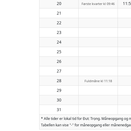
20
11:
Første kvarter kl 09:46
21
22
23
24
25
26
27
28
Fuldmåne kl 11:18
29
30
31
* Alle tider er lokal tid for Đưc Trọng. Måneopgang o
Tabellen kan vise "-" for måneopgang eller månenedgan