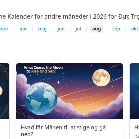
e Kalender for andre måneder i 2026 for Đưc Tr
mar
|
apr
|
maj
|
jun
|
jul
|
aug
|
sep
|
okt
Hvad får Månen til at stige og gå
H
ned?
Du