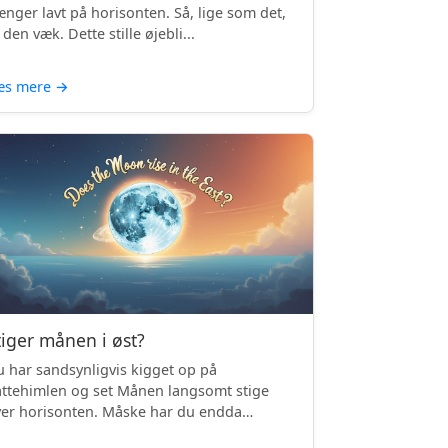
nger lavt på horisonten. Så, lige som det,
 den væk. Dette stille øjebli...
æs mere
→
tiger månen i øst?
 har sandsynligvis kigget op på
ttehimlen og set Månen langsomt stige
er horisonten. Måske har du endda
mærket, ...