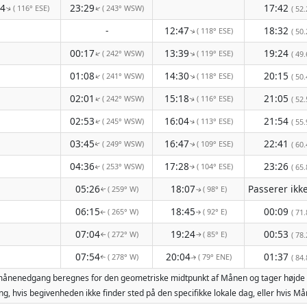
54
23:29
17:42
( 116° ESE)
( 243° WSW)
( 52.
↑
↑
-
12:47
18:32
( 118° ESE)
↑
( 50.
00:17
13:39
19:24
( 242° WSW)
( 119° ESE)
↑
↑
( 49.
01:08
14:30
20:15
( 241° WSW)
( 118° ESE)
↑
↑
( 50.
02:01
15:18
21:05
( 242° WSW)
( 116° ESE)
↑
( 52.
↑
02:53
16:04
21:54
( 245° WSW)
( 113° ESE)
( 55.
↑
↑
03:45
16:47
22:41
( 249° WSW)
( 109° ESE)
( 60.
↑
↑
04:36
17:28
23:26
( 253° WSW)
( 104° ESE)
( 65.
↑
↑
05:26
18:07
( 259° W)
( 98° E)
↑
↑
06:15
18:45
00:09
( 265° W)
( 92° E)
( 71.
↑
↑
07:04
19:24
00:53
( 272° W)
( 85° E)
( 78.
↑
↑
07:54
20:04
01:37
( 278° W)
( 79° ENE)
( 84.
↑
↑
g månenedgang beregnes for den geometriske midtpunkt af Månen og tager højde 
g, hvis begivenheden ikke finder sted på den specifikke lokale dag, eller hvis