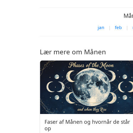
Mån
jan
|
feb
|
Lær mere om Månen
Faser af Månen og hvornår de står
op