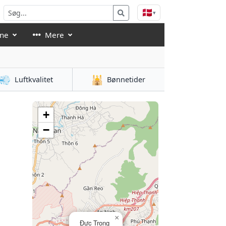
🇩🇰
▾
åne
Mere
💨
🕌
Luftkvalitet
Bønnetider
+
−
×
Đưc Trọng