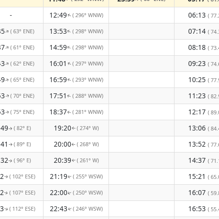
-
12:49
06:13
( 296° WNW)
( 77.
↑
35
13:53
07:14
( 63° ENE)
( 298° WNW)
↑
( 74.
↑
37
14:59
08:18
( 61° ENE)
( 298° WNW)
↑
↑
( 73.
43
16:01
09:23
( 62° ENE)
( 297° WNW)
↑
( 74.
↑
49
16:59
10:25
( 65° ENE)
( 293° WNW)
( 77.
↑
↑
53
17:51
11:23
( 70° ENE)
( 288° WNW)
( 82.
↑
↑
53
18:37
12:17
( 75° ENE)
( 281° WNW)
( 89.
↑
↑
:49
19:20
13:06
( 82° E)
( 274° W)
( 84.
↑
↑
:41
20:00
13:52
( 89° E)
( 268° W)
( 77.
↑
↑
:32
20:39
14:37
( 96° E)
( 261° W)
( 71.
↑
↑
22
21:19
15:21
( 102° ESE)
( 255° WSW)
( 65.
↑
↑
12
22:00
16:07
( 107° ESE)
( 250° WSW)
( 59.
↑
↑
03
22:43
16:53
( 112° ESE)
( 246° WSW)
( 55.
↑
↑