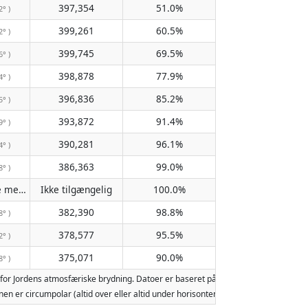
397,354
51.0%
2° )
399,261
60.5%
2° )
399,745
69.5%
6° )
398,878
77.9%
4° )
396,836
85.2%
5° )
393,872
91.4%
9° )
390,281
96.1%
4° )
386,363
99.0%
8° )
Passerer ikke meridianen
Ikke tilgængelig
100.0%
( Ikke tilgængelig )
382,390
98.8%
8° )
378,577
95.5%
2° )
375,071
90.0%
8° )
for Jordens atmosfæriske brydning. Datoer er baseret på den gregorianske kalen
 Månen er circumpolar (altid over eller altid under horisonten). To måneopgang