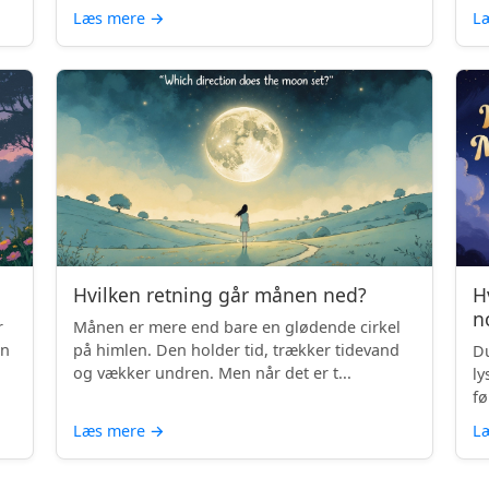
Læs mere
→
L
Hvilken retning går månen ned?
H
n
r
Månen er mere end bare en glødende cirkel
en
på himlen. Den holder tid, trækker tidevand
Du
og vækker undren. Men når det er t...
ly
fø
Læs mere
→
L