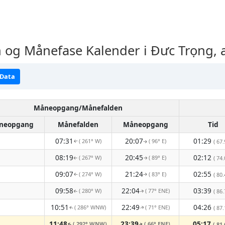
og Månefase Kalender i Đưc Trọng, 
 Data
Måneopgang/Månefalden
neopgang
Månefalden
Måneopgang
Tid
07:31
20:07
01:29
( 261° W)
( 96° E)
( 67.
↑
↑
08:19
20:45
02:12
( 267° W)
( 89° E)
( 74.
↑
↑
09:07
21:24
02:55
( 274° W)
( 83° E)
( 80.
↑
↑
09:58
22:04
03:39
( 280° W)
( 77° ENE)
( 86.
↑
↑
10:51
22:49
04:26
( 286° WNW)
( 71° ENE)
( 87.
↑
↑
11:48
23:39
05:17
( 292° WNW)
( 66° ENE)
( 81.
↑
↑