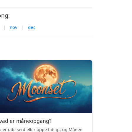
ọng:
|
nov
|
dec
vad er måneopgang?
 er ude sent eller oppe tidligt, og Månen