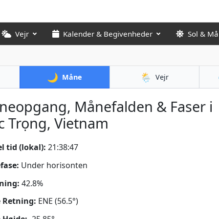
Vejr
Kalender & Begivenheder
Sol & M
🌙
🌦️
Måne
Vejr
neopgang, Månefalden & Faser i
c Trọng, Vietnam
 tid (lokal):
21:38:49
fase:
Under horisonten
ning:
42.8%
 Retning:
ENE (56.5°)