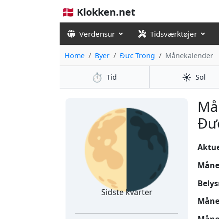
🇩🇰 Klokken.net
Verdensur
Tidsværktøjer
Home
Byer
Đưc Trọng
Månekalender
⏱️
☀️
Tid
Sol
🌗
Må
Đư
Aktuel
Måne
Belys
Sidste kvarter
Måne