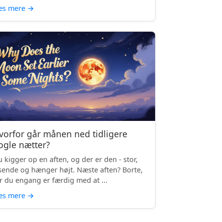
æs mere
→
vorfor går månen ned tidligere
ogle nætter?
 kigger op en aften, og der er den - stor,
sende og hænger højt. Næste aften? Borte,
r du engang er færdig med at ...
æs mere
→