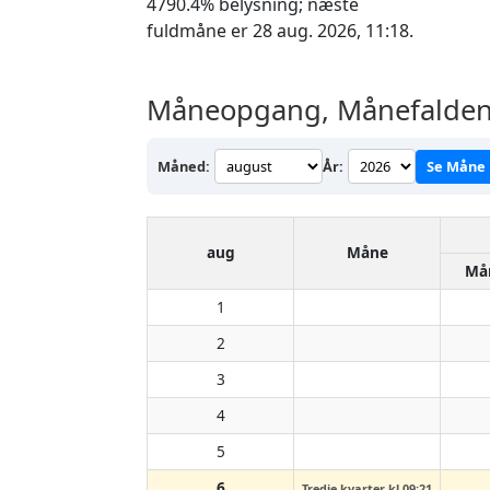
4790.4% belysning; næste
fuldmåne er 28 aug. 2026, 11:18.
Måneopgang, Månefalden 
Måned:
År:
Se Måne
aug
Måne
Må
1
2
3
4
5
6
Tredje kvarter kl 09:21