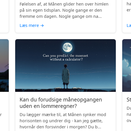
hæ
Følelsen af, at Månen glider hen over himlen
er
på sin egen tidsplan. Nogle gange er den
fremme om dagen. Nogle gange om na...
Læs mere
→
L
Kan du forudsige måneopgangen
S
uden en lommeregner?
Du
na
r
Du lægger mærke til, at Månen synker mod
ov
horisonten og undrer dig - kan jeg gætte,
be
hvornår den forsvinder i morgen? Du b...