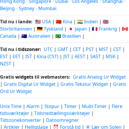
Hong Kong
·
Singapore
·
Dubai
·
Los Angeles
·
Shanghai
·
Beijing
·
Sydney
·
Mumbai
Tid nu i lande:
🇺🇸 USA
|
🇨🇳 Kina
|
🇮🇳 Indien
|
🇬🇧
Storbritannien
|
🇩🇪 Tyskland
|
🇯🇵 Japan
|
🇫🇷 Frankrig
|
🇨🇦
Canada
|
🇦🇺 Australien
|
🇧🇷 Brasilien
|
Tid nu i
tidszoner
:
UTC
|
GMT
|
CET
|
PST
|
MST
|
CST
|
EST
|
EET
|
IST
|
Kina (CST)
|
JST
|
AEST
|
SAST
|
MSK
|
NZST
|
Gratis
widgets
til webmasters:
Gratis Analog Ur Widget
|
Gratis Digital Ur Widget
|
Gratis Tekstur Widget
|
Gratis
Ord Ur Widget
Unix Time
|
Alarm
|
Stopur
|
Timer
|
Multi-Timer
|
Flere
tidsværktøjer
|
Tidsnedtællingsværktøjer
|
Tidszonekonverter
|
Datoomregner
|
Artikler
|
Helligdage
|
⏰ Forstå tid
|
☀️ Lær om Solen
|