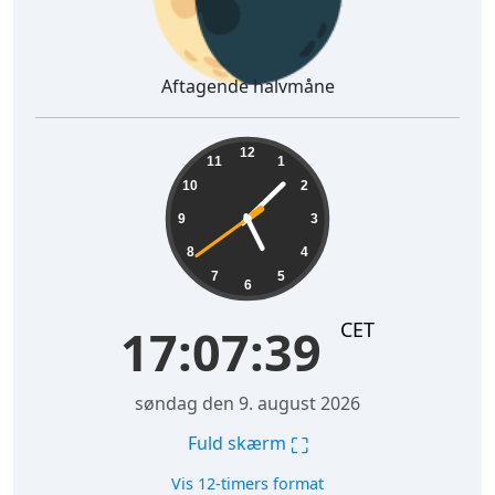
Aftagende halvmåne
17:07:40
12
11
1
10
2
9
3
8
4
7
5
6
CET
17:07:40
søndag den 9. august 2026
⛶
Fuld skærm
Vis 12-timers format