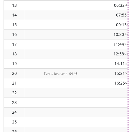
13
06:32
( 
↑
14
07:55
(
↑
15
09:13
(
↑
16
10:30
( 1
↑
17
11:44
( 1
↑
18
12:58
( 1
↑
19
14:11
( 
↑
20
15:21
( 
↑
Første kvarter kl 04:46
21
16:25
( 
↑
22
23
24
25
26