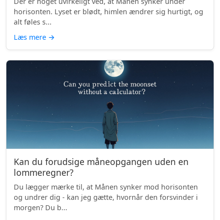
Der er noget uvirkeligt ved, at Månen synker under
horisonten. Lyset er blødt, himlen ændrer sig hurtigt, og
alt føles s...
Læs mere
→
Kan du forudsige måneopgangen uden en
lommeregner?
Du lægger mærke til, at Månen synker mod horisonten
og undrer dig - kan jeg gætte, hvornår den forsvinder i
morgen? Du b...