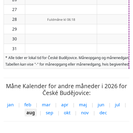
27
28
Fuldmåne kl 06:18
29
30
31
* Alle tider er lokal tid for České Budějovice. Måneopgang og månenedgang 
Tabellen kan vise "-" for måneopgang eller månenedgang, hvis begivenheden 
Måne Kalender for andre måneder i 2026 for
České Budějovice:
jan
|
feb
|
mar
|
apr
|
maj
|
jun
|
jul
|
aug
|
sep
|
okt
|
nov
|
dec