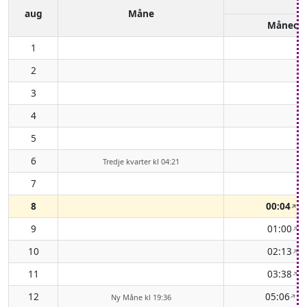
aug
Måne
Måneop
1
2
3
4
5
6
Tredje kvarter kl 04:21
7
-
8
00:04
( 
↑
9
01:00
( 
↑
10
02:13
( 
↑
11
03:38
( 
↑
12
05:06
( 
↑
Ny Måne kl 19:36