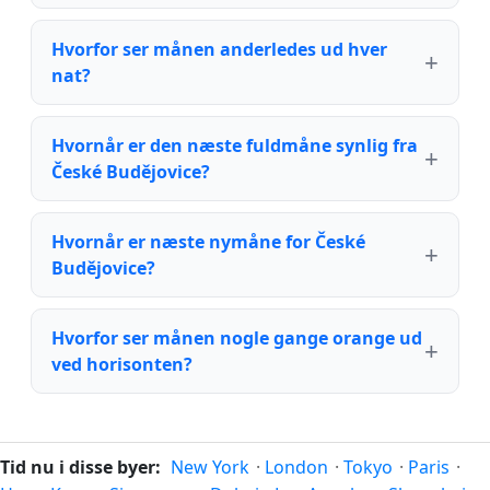
Hvorfor ser månen anderledes ud hver
nat?
Hvornår er den næste fuldmåne synlig fra
České Budějovice?
Hvornår er næste nymåne for České
Budějovice?
Hvorfor ser månen nogle gange orange ud
ved horisonten?
Tid nu i disse byer:
New York
·
London
·
Tokyo
·
Paris
·