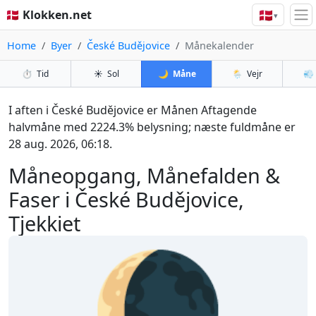
🇩🇰
🇩🇰 Klokken.net
▾
Home
Byer
České Budějovice
Månekalender
⏱️
Tid
☀️
Sol
🌙
Måne
🌦️
Vejr
💨
I aften i České Budějovice er Månen Aftagende
halvmåne med 2224.3% belysning; næste fuldmåne er
28 aug. 2026, 06:18.
Måneopgang, Månefalden &
Faser i České Budějovice,
Tjekkiet
🌘