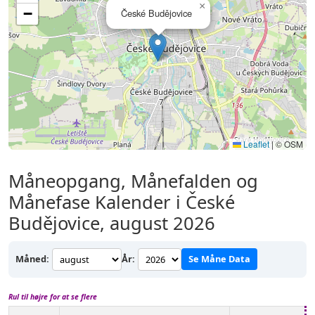
×
−
České Budějovice
Leaflet
|
© OSM
Måneopgang, Månefalden og
Månefase Kalender i České
Budějovice, august 2026
Måned:
År:
Se Måne Data
Rul til højre for at se flere