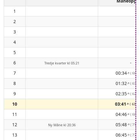
Måneopga
1
2
3
4
5
6
-
Tredje kvarter kl 05:21
7
00:34
( 66° 
↑
8
01:32
( 63° 
↑
9
02:35
( 62° 
↑
10
03:41
( 63° 
↑
11
04:46
( 66° 
↑
12
05:48
( 71° 
Ny Måne kl 20:36
↑
13
06:45
( 77° 
↑