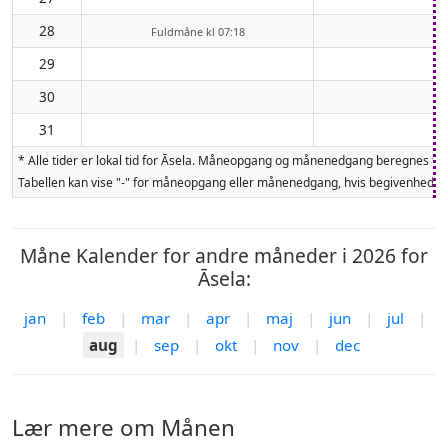
28
Fuldmåne kl 07:18
29
30
31
* Alle tider er lokal tid for Āsela. Måneopgang og månenedgang beregnes fo
Tabellen kan vise "-" for måneopgang eller månenedgang, hvis begivenheden 
Måne Kalender for andre måneder i 2026 for
Āsela:
jan
|
feb
|
mar
|
apr
|
maj
|
jun
|
jul
|
aug
|
sep
|
okt
|
nov
|
dec
Lær mere om Månen