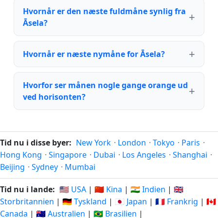
Hvornår er den næste fuldmåne synlig fra
Āsela?
Hvornår er næste nymåne for Āsela?
Hvorfor ser månen nogle gange orange ud
ved horisonten?
Tid nu i disse byer:
New York
·
London
·
Tokyo
·
Paris
·
Hong Kong
·
Singapore
·
Dubai
·
Los Angeles
·
Shanghai
·
Beijing
·
Sydney
·
Mumbai
Tid nu i lande:
🇺🇸 USA
|
🇨🇳 Kina
|
🇮🇳 Indien
|
🇬🇧
Storbritannien
|
🇩🇪 Tyskland
|
🇯🇵 Japan
|
🇫🇷 Frankrig
|
🇨🇦
Canada
|
🇦🇺 Australien
|
🇧🇷 Brasilien
|