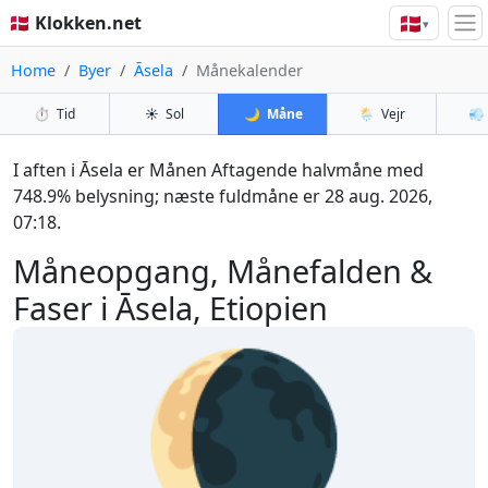
🇩🇰
🇩🇰 Klokken.net
▾
Home
Byer
Āsela
Månekalender
⏱️
Tid
☀️
Sol
🌙
Måne
🌦️
Vejr
💨
I aften i Āsela er Månen Aftagende halvmåne med
748.9% belysning; næste fuldmåne er 28 aug. 2026,
07:18.
Måneopgang, Månefalden &
Faser i Āsela, Etiopien
🌘