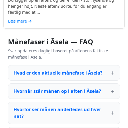
Du kigger op en aften, og der er den - stor, lysende og
hænger højt. Næste aften? Borte, før du engang er
færdig med at ...
Læs mere
→
Månefaser i Āsela — FAQ
Svar opdateres dagligt baseret på aftenens faktiske
månefase i Āsela.
Hvad er den aktuelle månefase i Āsela?
Hvornår står månen op i aften i Āsela?
Hvorfor ser månen anderledes ud hver
nat?