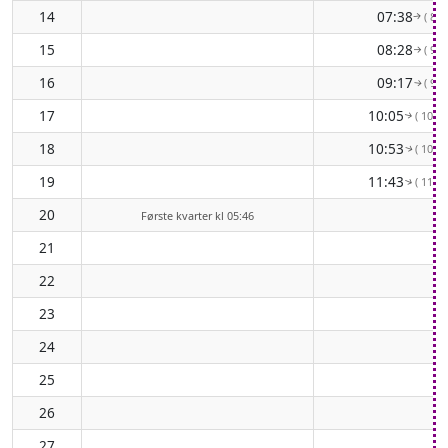
14
07:38
( 83°
↑
15
08:28
( 90°
↑
16
09:17
( 97°
↑
17
10:05
( 103°
↑
18
10:53
( 108°
↑
19
11:43
( 112°
↑
20
Første kvarter kl 05:46
21
22
23
24
25
26
27