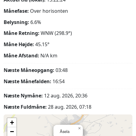
Månefase:
Over horisonten
Belysning:
6.6%
Måne Retning:
WNW (298.9°)
Måne Højde:
45.15°
Måne Afstand:
N/A
km
Næste Måneopgang:
03:48
Næste Månefalden:
16:54
Næste Nymåne:
12 aug. 2026, 20:36
Næste Fuldmåne:
28 aug. 2026, 07:18
+
×
−
Āsela