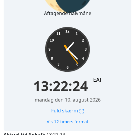
Aftagende halvmåne
13:22:25
12
11
1
10
2
9
3
8
4
7
5
6
EAT
13:22:25
mandag den 10. august 2026
⛶
Fuld skærm
Vis 12-timers format
Aktuel tid (lokal):
13:22:25