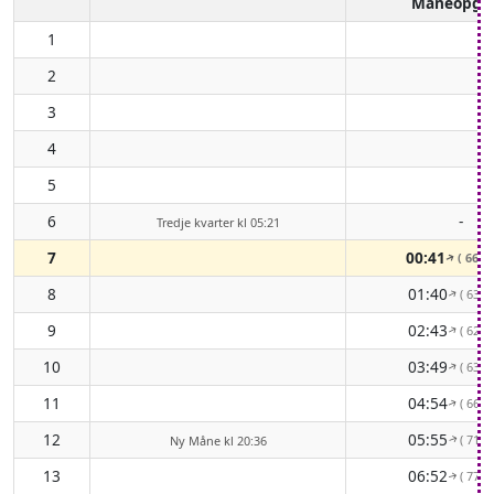
Måneopga
1
2
3
4
5
6
-
Tredje kvarter kl 05:21
7
00:41
( 66° 
↑
8
01:40
( 63° 
↑
9
02:43
( 62° 
↑
10
03:49
( 63° 
↑
11
04:54
( 66° 
↑
12
05:55
( 71° 
Ny Måne kl 20:36
↑
13
06:52
( 77° 
↑