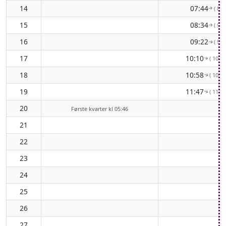
14
07:44
( 83°
↑
15
08:34
( 90°
↑
16
09:22
( 97°
↑
17
10:10
( 103°
↑
18
10:58
( 108°
↑
19
11:47
( 112°
↑
20
Første kvarter kl 05:46
21
22
23
24
25
26
27