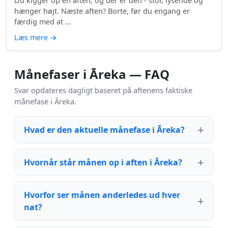
Du kigger op en aften, og der er den - stor, lysende og
hænger højt. Næste aften? Borte, før du engang er
færdig med at ...
Læs mere
→
Månefaser i Āreka — FAQ
Svar opdateres dagligt baseret på aftenens faktiske
månefase i Āreka.
Hvad er den aktuelle månefase i Āreka?
Hvornår står månen op i aften i Āreka?
Hvorfor ser månen anderledes ud hver
nat?