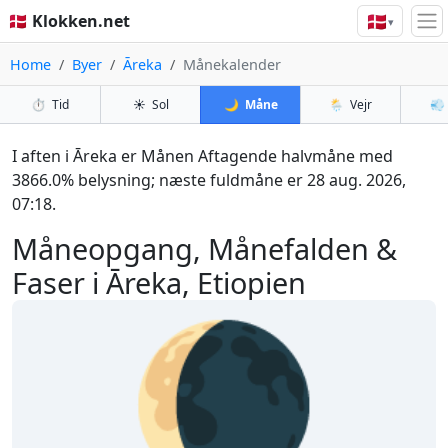
🇩🇰
🇩🇰 Klokken.net
▾
Home
Byer
Āreka
Månekalender
⏱️
Tid
☀️
Sol
🌙
Måne
🌦️
Vejr
💨
I aften i Āreka er Månen Aftagende halvmåne med
3866.0% belysning; næste fuldmåne er 28 aug. 2026,
07:18.
Måneopgang, Månefalden &
Faser i Āreka, Etiopien
🌘