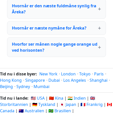
Hvornår er den næste fuldmåne synlig fra
Āreka?
Hvornår er næste nymåne for Āreka?
Hvorfor ser månen nogle gange orange ud
ved horisonten?
Tid nu i disse byer:
New York
·
London
·
Tokyo
·
Paris
·
Hong Kong
·
Singapore
·
Dubai
·
Los Angeles
·
Shanghai
·
Beijing
·
Sydney
·
Mumbai
Tid nu i lande:
🇺🇸 USA
|
🇨🇳 Kina
|
🇮🇳 Indien
|
🇬🇧
Storbritannien
|
🇩🇪 Tyskland
|
🇯🇵 Japan
|
🇫🇷 Frankrig
|
🇨🇦
Canada
|
🇦🇺 Australien
|
🇧🇷 Brasilien
|