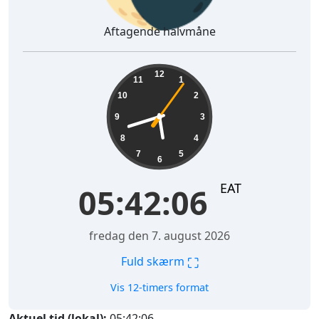
Aftagende halvmåne
05:42:07
12
11
1
10
2
9
3
8
4
7
5
6
EAT
05:42:07
fredag den 7. august 2026
⛶
Fuld skærm
Vis 12-timers format
Aktuel tid (lokal):
05:42:07