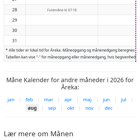
28
Fuldmåne kl 07:18
29
30
31
* Alle tider er lokal tid for Āreka. Måneopgang og månenedgang beregnes fo
Tabellen kan vise "-" for måneopgang eller månenedgang, hvis begivenheden 
Måne Kalender for andre måneder i 2026 for
Āreka:
jan
|
feb
|
mar
|
apr
|
maj
|
jun
|
jul
|
aug
|
sep
|
okt
|
nov
|
dec
Lær mere om Månen