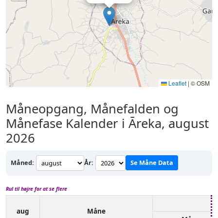
Leaflet
|
© OSM
Måneopgang, Månefalden og
Månefase Kalender i Āreka, august
2026
Måned:
År:
Se Måne Data
Rul til højre for at se flere
aug
Måne