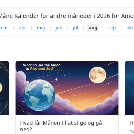
Måne Kalender for andre måneder i 2026 for Āmol
mar
|
apr
|
maj
|
jun
|
jul
|
aug
|
sep
|
okt
Hvad får Månen til at stige og gå
H
ned?
Du