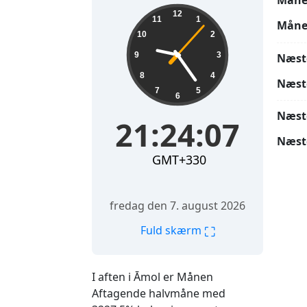
Måne
21:24:08
12
11
1
Måne
10
2
9
3
Næst
8
4
Næst
7
5
6
Næst
21:24:08
Næst
GMT+330
fredag den 7. august 2026
⛶
Fuld skærm
I aften i Āmol er Månen
Aftagende halvmåne med