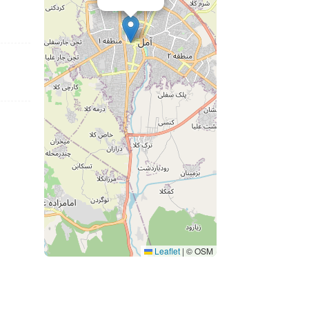
Leaflet
|
© OSM