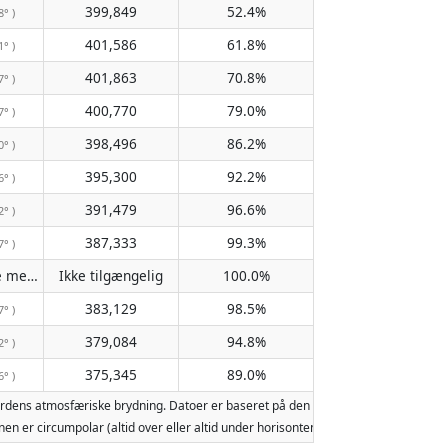
399,849
52.4%
8° )
401,586
61.8%
1° )
401,863
70.8%
7° )
400,770
79.0%
7° )
398,496
86.2%
0° )
395,300
92.2%
6° )
391,479
96.6%
2° )
387,333
99.3%
7° )
Passerer ikke meridianen
Ikke tilgængelig
100.0%
( Ikke tilgængelig )
383,129
98.5%
7° )
379,084
94.8%
2° )
375,345
89.0%
6° )
ordens atmosfæriske brydning. Datoer er baseret på den gregorianske kalender. 
 Månen er circumpolar (altid over eller altid under horisonten). To måneopgang