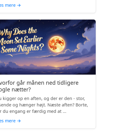
æs mere
→
vorfor går månen ned tidligere
ogle nætter?
 kigger op en aften, og der er den - stor,
sende og hænger højt. Næste aften? Borte,
r du engang er færdig med at ...
æs mere
→