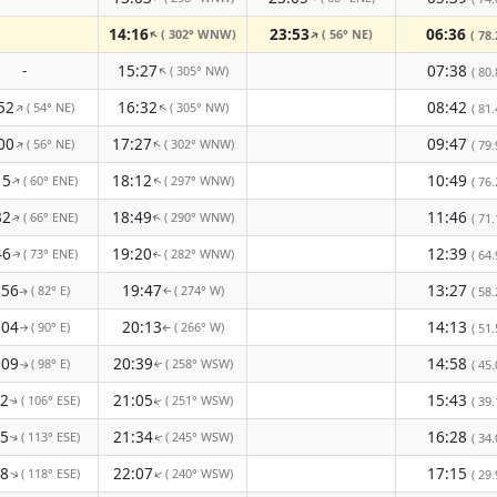
14:16
23:53
06:36
( 302° WNW)
( 56° NE)
↑
↑
( 78.
-
15:27
07:38
( 305° NW)
↑
( 80.
52
16:32
08:42
( 54° NE)
( 305° NW)
↑
↑
( 81.
00
17:27
09:47
( 56° NE)
( 302° WNW)
↑
↑
( 79.
15
18:12
10:49
( 60° ENE)
( 297° WNW)
↑
( 76.
↑
32
18:49
11:46
( 66° ENE)
( 290° WNW)
( 71.
↑
↑
46
19:20
12:39
( 73° ENE)
( 282° WNW)
( 64.
↑
↑
:56
19:47
13:27
( 82° E)
( 274° W)
( 58.
↑
↑
:04
20:13
14:13
( 90° E)
( 266° W)
( 51.
↑
↑
:09
20:39
14:58
( 98° E)
( 258° WSW)
( 45.
↑
↑
12
21:05
15:43
( 106° ESE)
( 251° WSW)
( 39.
↑
↑
15
21:34
16:28
( 113° ESE)
( 245° WSW)
( 34.
↑
↑
18
22:07
17:15
( 118° ESE)
( 240° WSW)
↑
↑
( 29.