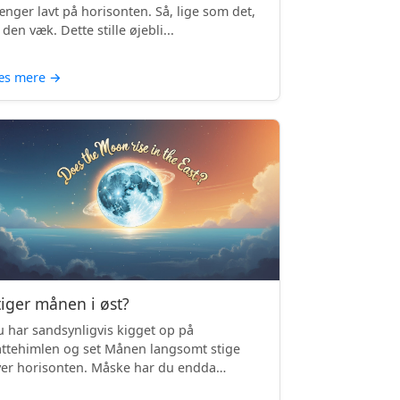
nger lavt på horisonten. Så, lige som det,
 den væk. Dette stille øjebli...
æs mere
→
tiger månen i øst?
 har sandsynligvis kigget op på
ttehimlen og set Månen langsomt stige
er horisonten. Måske har du endda
mærket, ...