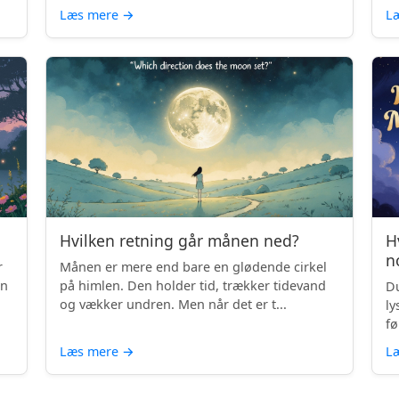
Læs mere
→
L
Hvilken retning går månen ned?
H
n
r
Månen er mere end bare en glødende cirkel
en
på himlen. Den holder tid, trækker tidevand
Du
og vækker undren. Men når det er t...
ly
fø
Læs mere
→
L