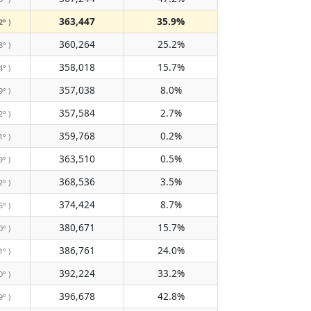
363,447
35.9%
2° )
360,264
25.2%
8° )
358,018
15.7%
4° )
357,038
8.0%
9° )
357,584
2.7%
2° )
359,768
0.2%
1° )
363,510
0.5%
9° )
368,536
3.5%
2° )
374,424
8.7%
5° )
380,671
15.7%
0° )
386,761
24.0%
1° )
392,224
33.2%
0° )
396,678
42.8%
9° )