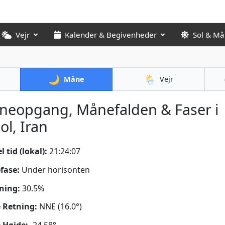
Vejr
Kalender & Begivenheder
Sol & M
🌙
🌦️
Måne
Vejr
neopgang, Månefalden & Faser i
l, Iran
 tid (lokal):
21:24:08
fase:
Under horisonten
ning:
30.5%
 Retning:
NNE (16.0°)