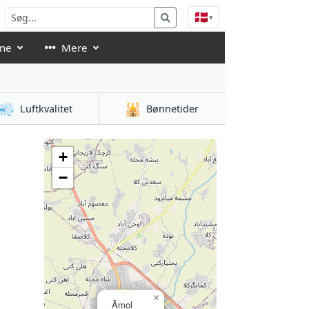
🇩🇰
▾
åne
Mere
💨
🕌
Luftkvalitet
Bønnetider
+
−
×
Āmol