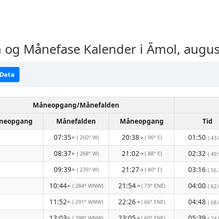
og Månefase Kalender i Āmol, augus
 Data
Måneopgang/Månefalden
neopgang
Månefalden
Måneopgang
Tid
07:35
20:38
01:50
( 260° W)
( 96° E)
( 43.
↑
↑
08:37
21:02
02:32
( 268° W)
( 88° E)
( 49.
↑
↑
09:39
21:27
03:16
( 276° W)
( 80° E)
( 56.
↑
↑
10:44
21:54
04:00
( 284° WNW)
( 73° ENE)
( 62.
↑
↑
11:52
22:26
04:48
( 291° WNW)
( 66° ENE)
( 68.
↑
↑
13:03
23:05
05:39
( 298° WNW)
( 60° ENE)
↑
↑
( 74.