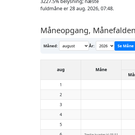
3227.5% belysning; næste
fuldmåne er 28 aug. 2026, 07:48.
Måneopgang, Månefalden 
Måned:
År:
Se Måne
aug
Måne
Må
1
2
3
4
5
6
Tredje kvarter kl 05:51