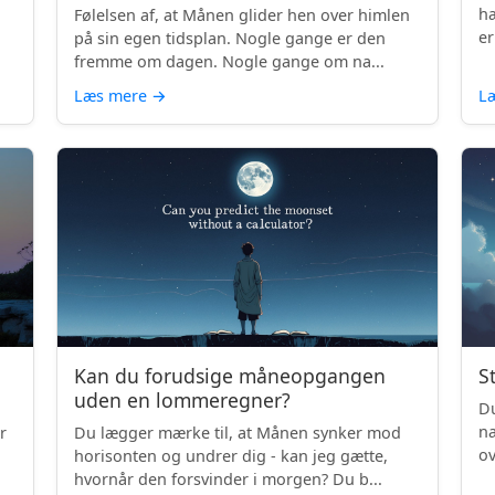
hæ
Følelsen af, at Månen glider hen over himlen
er
på sin egen tidsplan. Nogle gange er den
fremme om dagen. Nogle gange om na...
Læs mere
→
L
Kan du forudsige måneopgangen
S
uden en lommeregner?
Du
na
r
Du lægger mærke til, at Månen synker mod
ov
horisonten og undrer dig - kan jeg gætte,
be
hvornår den forsvinder i morgen? Du b...