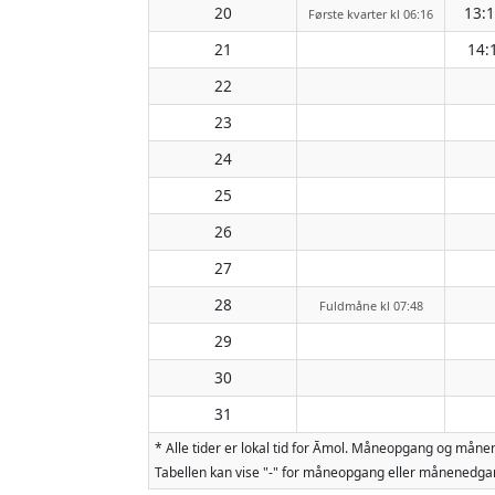
20
13:
Første kvarter kl 06:16
21
14:
22
23
24
25
26
27
28
Fuldmåne kl 07:48
29
30
31
* Alle tider er lokal tid for Āmol. Måneopgang og mån
Tabellen kan vise "-" for måneopgang eller månenedgan