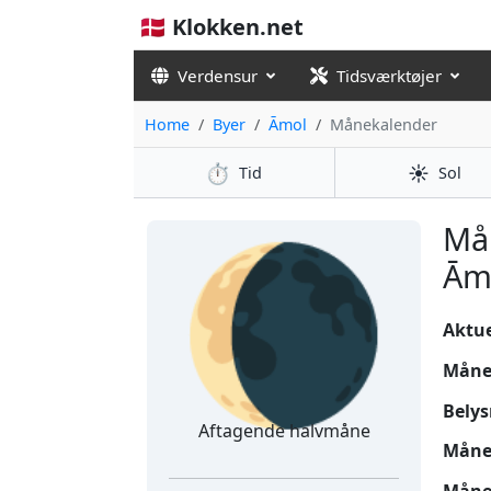
🇩🇰 Klokken.net
Verdensur
Tidsværktøjer
Home
Byer
Āmol
Månekalender
⏱️
☀️
Tid
Sol
🌘
Må
Āmo
Aktuel
Måne
Belys
Aftagende halvmåne
Måne