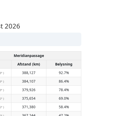
t 2026
Meridianpassage
Afstand (km)
Belysning
388,127
92.7%
8° )
384,107
86.4%
9° )
379,926
78.4%
3° )
375,654
69.0%
6° )
371,380
58.4%
6° )
367,244
47.2%
0° )