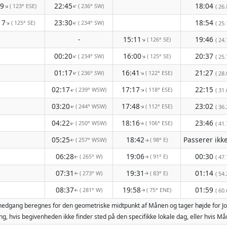
19
22:45
18:04
( 123° ESE)
( 236° SW)
↑
↑
( 26.
17
23:30
18:54
( 125° SE)
( 234° SW)
↑
↑
( 25.
-
15:11
19:46
( 126° SE)
↑
( 24.
00:20
16:00
20:37
( 234° SW)
( 125° SE)
↑
↑
( 25.
01:17
16:41
21:27
( 236° SW)
( 122° ESE)
↑
↑
( 28.
02:17
17:17
22:15
( 239° WSW)
( 118° ESE)
↑
↑
( 31.
03:20
17:48
23:02
( 244° WSW)
( 112° ESE)
( 36.
↑
↑
04:22
18:16
23:46
( 250° WSW)
( 106° ESE)
( 41.
↑
↑
05:25
18:42
( 257° WSW)
( 98° E)
↑
↑
06:28
19:06
00:30
( 265° W)
( 91° E)
( 47.
↑
↑
07:31
19:31
01:14
( 273° W)
( 83° E)
( 54.
↑
↑
08:37
19:58
01:59
( 281° W)
( 75° ENE)
( 60.
↑
↑
enedgang beregnes for den geometriske midtpunkt af Månen og tager højde for J
g, hvis begivenheden ikke finder sted på den specifikke lokale dag, eller hvis