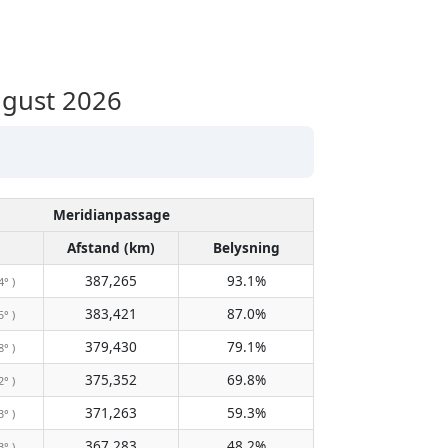
ugust 2026
Meridianpassage
Afstand (km)
Belysning
387,265
93.1%
4° )
383,421
87.0%
5° )
379,430
79.1%
8° )
375,352
69.8%
2° )
371,263
59.3%
3° )
367,283
48.2%
3° )