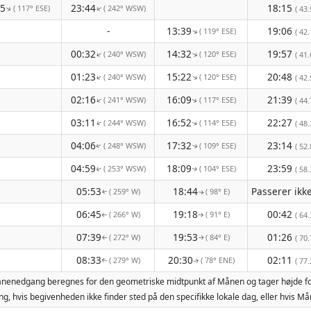
45
23:44
18:15
( 117° ESE)
( 242° WSW)
↑
( 43.
↑
-
13:39
19:06
( 119° ESE)
↑
( 42.
00:32
14:32
19:57
( 240° WSW)
( 120° ESE)
↑
↑
( 41.
01:23
15:22
20:48
( 240° WSW)
( 120° ESE)
↑
↑
( 42.
02:16
16:09
21:39
( 241° WSW)
( 117° ESE)
↑
( 44.
↑
03:11
16:52
22:27
( 244° WSW)
( 114° ESE)
( 48.
↑
↑
04:06
17:32
23:14
( 248° WSW)
( 109° ESE)
( 52.
↑
↑
04:59
18:09
23:59
( 253° WSW)
( 104° ESE)
( 58.
↑
↑
05:53
18:44
( 259° W)
( 98° E)
↑
↑
06:45
19:18
00:42
( 266° W)
( 91° E)
( 64.
↑
↑
07:39
19:53
01:26
( 272° W)
( 84° E)
( 70.
↑
↑
08:33
20:30
02:11
( 279° W)
( 78° ENE)
( 77.
↑
↑
 månenedgang beregnes for den geometriske midtpunkt af Månen og tager højde fo
g, hvis begivenheden ikke finder sted på den specifikke lokale dag, eller hvis