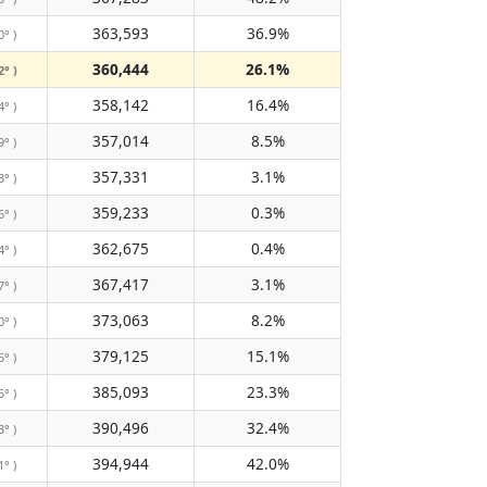
363,593
36.9%
0° )
360,444
26.1%
2° )
358,142
16.4%
4° )
357,014
8.5%
9° )
357,331
3.1%
3° )
359,233
0.3%
6° )
362,675
0.4%
4° )
367,417
3.1%
7° )
373,063
8.2%
0° )
379,125
15.1%
5° )
385,093
23.3%
5° )
390,496
32.4%
3° )
394,944
42.0%
1° )