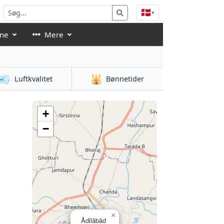
🇩🇰
▾
åne
Mere
💨
🕌
Luftkvalitet
Bønnetider
+
−
×
Ādilābād