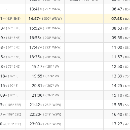
-
13:41
06:47
( 297° WNW)
( 85.
↑
51
14:47
07:48
( 62° ENE)
( 300° WNW)
↑
↑
( 82.
53
15:52
08:53
( 60° ENE)
( 300° WNW)
↑
↑
( 81.
59
16:53
09:58
( 61° ENE)
( 298° WNW)
↑
↑
( 82.
08
17:47
11:00
( 64° ENE)
( 293° WNW)
( 86.
↑
↑
15
18:35
11:57
( 69° ENE)
( 288° WNW)
( 88.
↑
↑
18
19:17
12:50
( 75° ENE)
( 281° W)
( 82.
↑
↑
:18
19:55
13:39
( 82° E)
( 274° W)
( 75.
↑
↑
:15
20:31
14:25
( 90° E)
( 267° W)
( 69.
↑
↑
:09
21:06
15:10
( 96° E)
( 260° W)
( 62.
↑
↑
03
21:42
15:55
( 103° ESE)
( 254° WSW)
( 56.
↑
↑
57
22:20
16:40
( 109° ESE)
( 249° WSW)
( 51.
↑
↑
50
23:00
17:27
( 113° ESE)
( 245° WSW)
( 47.
↑
↑