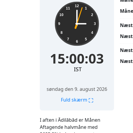
Måne
15:00:04
12
11
1
Måne
10
2
9
3
Næst
8
4
Næst
7
5
6
Næst
15:00:04
Næst
IST
søndag den 9. august 2026
⛶
Fuld skærm
I aften i Ādilābād er Månen
Aftagende halvmåne med