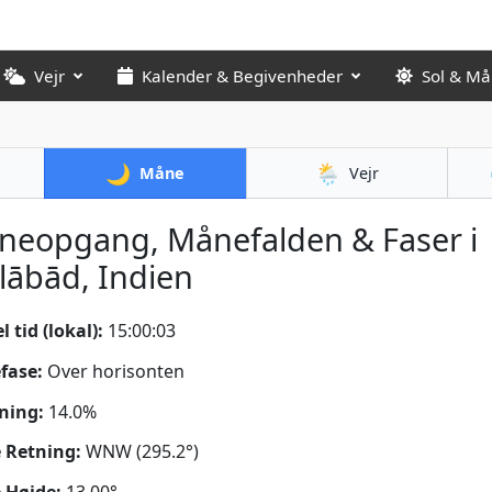
Vejr
Kalender & Begivenheder
Sol & M
🌙
🌦️
Måne
Vejr
neopgang, Månefalden & Faser i
lābād, Indien
 tid (lokal):
15:00:04
fase:
Over horisonten
ning:
14.0%
 Retning:
WNW (295.2°)