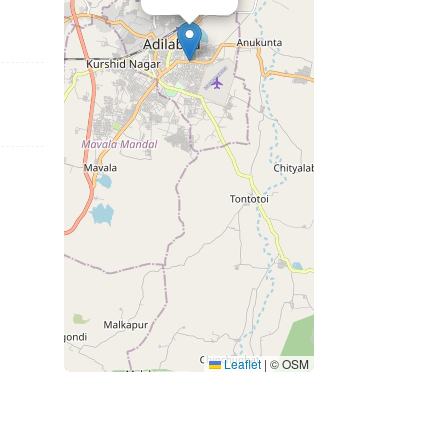
Leaflet
|
© OSM