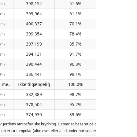
398,154
51.6%
9° )
399,964
61.1%
1° )
400,337
70.1%
6° )
399,354
78.4%
5° )
397,199
85.7%
7° )
394,131
91.7%
3° )
390,444
96.3%
8° )
386,441
99.1%
3° )
Passerer ikke meridianen
Ikke tilgængelig
100.0%
( Ikke tilgængelig )
382,389
98.7%
3° )
378,504
95.2%
7° )
374,930
89.6%
2° )
r Jordens atmosfæriske brydning. Datoer er baseret på den gregorianske kalend
 Månen er circumpolar (altid over eller altid under horisonten). To måneopgang