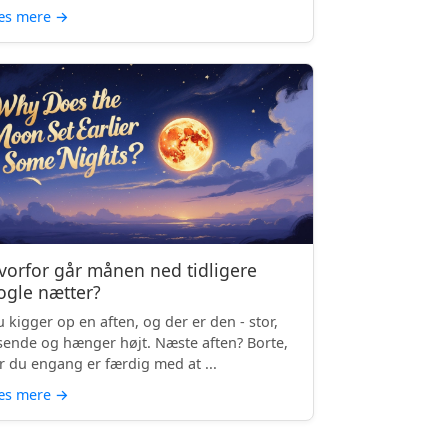
æs mere
→
vorfor går månen ned tidligere
ogle nætter?
 kigger op en aften, og der er den - stor,
sende og hænger højt. Næste aften? Borte,
r du engang er færdig med at ...
æs mere
→