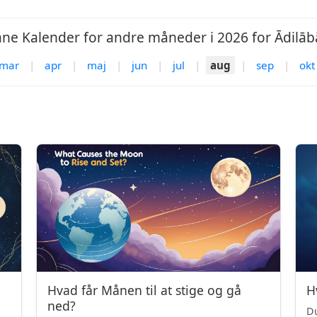
ne Kalender for andre måneder i 2026 for Ādilāb
mar
|
apr
|
maj
|
jun
|
jul
|
aug
|
sep
|
okt
Hvad får Månen til at stige og gå
H
ned?
Du