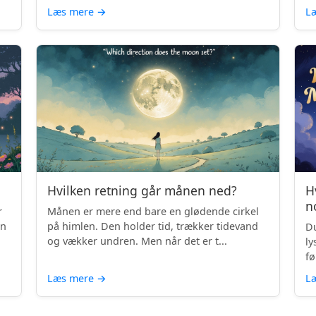
Læs mere
→
L
Hvilken retning går månen ned?
H
n
r
Månen er mere end bare en glødende cirkel
en
på himlen. Den holder tid, trækker tidevand
Du
og vækker undren. Men når det er t...
ly
fø
Læs mere
→
L