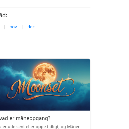
ād:
|
nov
|
dec
vad er måneopgang?
 er ude sent eller oppe tidligt, og Månen