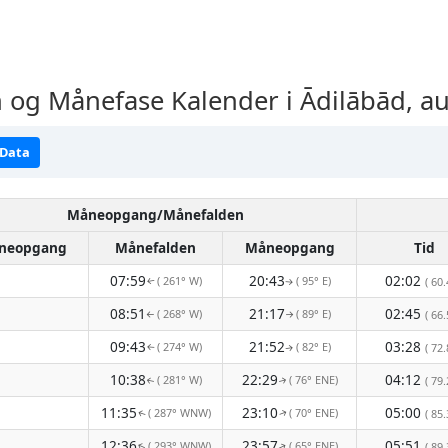
og Månefase Kalender i Ādilābād, a
 Data
Måneopgang/Månefalden
neopgang
Månefalden
Måneopgang
Tid
07:59
20:43
02:02
( 261° W)
( 95° E)
( 60.
↑
↑
08:51
21:17
02:45
( 268° W)
( 89° E)
( 66.
↑
↑
09:43
21:52
03:28
( 274° W)
( 82° E)
( 72.
↑
↑
10:38
22:29
04:12
( 281° W)
( 76° ENE)
( 79.
↑
↑
11:35
23:10
05:00
( 287° WNW)
( 70° ENE)
( 85.
↑
↑
12:36
23:57
05:51
( 293° WNW)
( 65° ENE)
( 89.
↑
↑