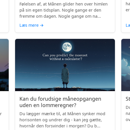
hæ
Følelsen af, at Månen glider hen over himlen
er
på sin egen tidsplan. Nogle gange er den
fremme om dagen. Nogle gange om na...
Læs mere
→
L
Kan du forudsige måneopgangen
S
uden en lommeregner?
Du
na
r
Du lægger mærke til, at Månen synker mod
ov
horisonten og undrer dig - kan jeg gætte,
be
hvornår den forsvinder i morgen? Du b...