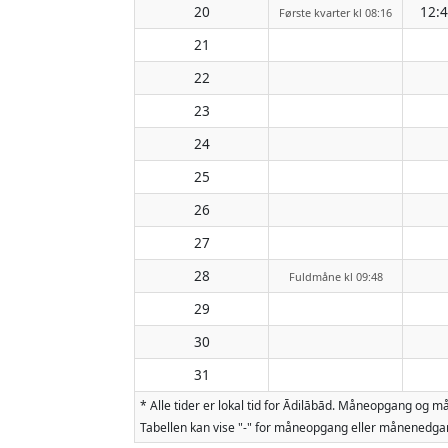
20
12:
Første kvarter kl 08:16
21
22
23
24
25
26
27
28
Fuldmåne kl 09:48
29
30
31
* Alle tider er lokal tid for Ādilābād. Måneopgang og
Tabellen kan vise "-" for måneopgang eller månenedgan