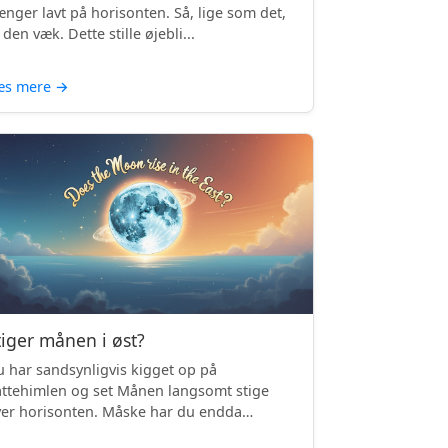
nger lavt på horisonten. Så, lige som det,
 den væk. Dette stille øjebli...
æs mere
→
tiger månen i øst?
 har sandsynligvis kigget op på
ttehimlen og set Månen langsomt stige
er horisonten. Måske har du endda
mærket, ...