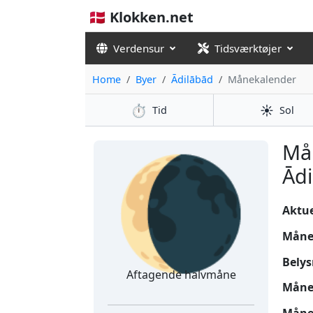
🇩🇰 Klokken.net
Verdensur
Tidsværktøjer
Home
Byer
Ādilābād
Månekalender
⏱️
☀️
Tid
Sol
🌘
Må
Ādi
Aktuel
Måne
Belys
Aftagende halvmåne
Måne