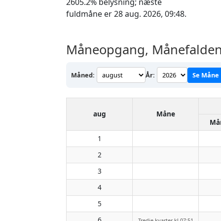
2605.2% belysning; næste
fuldmåne er 28 aug. 2026, 09:48.
Måneopgang, Månefalden 
Måned:
År:
Se Måne
aug
Måne
Må
1
2
3
4
5
6
Tredje kvarter kl 07:51