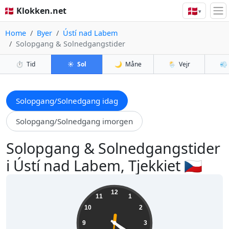
🇩🇰
🇩🇰 Klokken.net
▾
Home
Byer
Ústí nad Labem
Solopgang & Solnedgangstider
⏱️
Tid
☀️
Sol
🌙
Måne
🌦️
Vejr
💨
Solopgang/Solnedgang idag
Solopgang/Solnedgang imorgen
Solopgang & Solnedgangstider
i Ústí nad Labem, Tjekkiet 🇨🇿
04:20:32
12
11
1
10
2
9
3