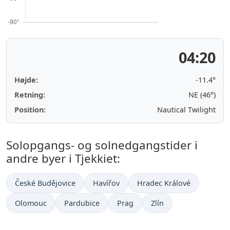
04:20
Højde:
-11.4°
Retning:
NE (46°)
Position:
Nautical Twilight
Solopgangs- og solnedgangstider i
andre byer i Tjekkiet:
České Budějovice
Havířov
Hradec Králové
Olomouc
Pardubice
Prag
Zlín