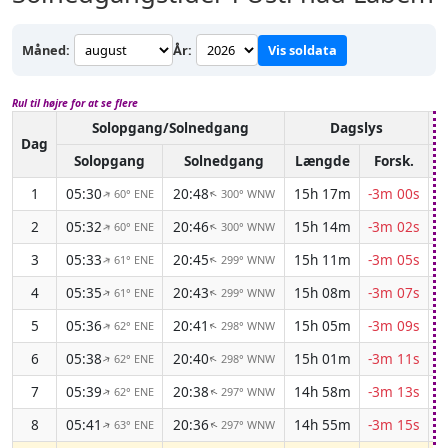
Måned:
År:
Vis soldata
Rul til højre for at se flere
Solopgang/Solnedgang
Dagslys
A
Dag
Solopgang
Solnedgang
Længde
Forsk.
1
05:30
20:48
15h 17m
-3m 00s
60° ENE
300° WNW
↑
↑
2
05:32
20:46
15h 14m
-3m 02s
60° ENE
300° WNW
↑
↑
3
05:33
20:45
15h 11m
-3m 05s
61° ENE
299° WNW
↑
↑
4
05:35
20:43
15h 08m
-3m 07s
61° ENE
299° WNW
↑
↑
5
05:36
20:41
15h 05m
-3m 09s
62° ENE
298° WNW
↑
↑
6
05:38
20:40
15h 01m
-3m 11s
62° ENE
298° WNW
↑
↑
7
05:39
20:38
14h 58m
-3m 13s
62° ENE
297° WNW
↑
↑
8
05:41
20:36
14h 55m
-3m 15s
63° ENE
297° WNW
↑
↑