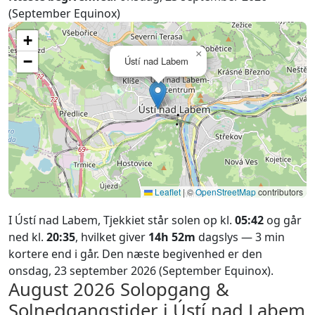
(September Equinox)
+
×
−
Ústí nad Labem
Leaflet
|
©
OpenStreetMap
contributors
I Ústí nad Labem, Tjekkiet står solen op kl.
05:42
og går
ned kl.
20:35
, hvilket giver
14h 52m
dagslys — 3 min
kortere end i går. Den næste begivenhed er den
onsdag, 23 september 2026 (September Equinox).
August 2026
Solopgang &
Solnedgangstider i Ústí nad Labem