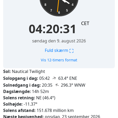
8
4
7
5
6
CET
04:20:32
søndag den 9. august 2026
⛶
Fuld skærm
Vis 12-timers format
Sol:
Nautical Twilight
↑
Solopgang i dag:
05:42
63.4° ENE
↑
Solnedgang i dag:
20:35
296.3° WNW
Dagslængde:
14h 52m
Solens retning:
NE (46.4°)
Solhøjde:
-11.37°
Solens afstand:
151.678 million km
Næste begivenhed:
onsdag, 23 september 2026