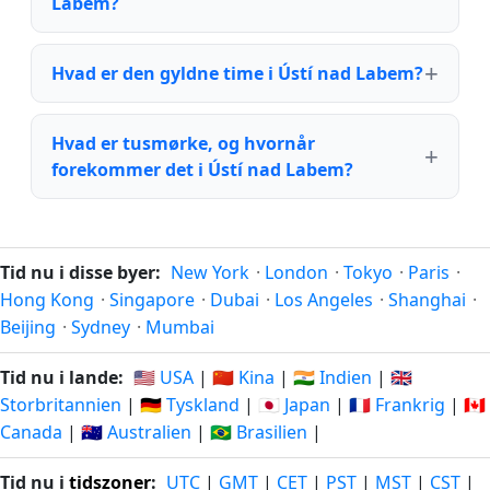
Labem?
Hvad er den gyldne time i Ústí nad Labem?
Hvad er tusmørke, og hvornår
forekommer det i Ústí nad Labem?
Tid nu i disse byer:
New York
·
London
·
Tokyo
·
Paris
·
Hong Kong
·
Singapore
·
Dubai
·
Los Angeles
·
Shanghai
·
Beijing
·
Sydney
·
Mumbai
Tid nu i lande:
🇺🇸 USA
|
🇨🇳 Kina
|
🇮🇳 Indien
|
🇬🇧
Storbritannien
|
🇩🇪 Tyskland
|
🇯🇵 Japan
|
🇫🇷 Frankrig
|
🇨🇦
Canada
|
🇦🇺 Australien
|
🇧🇷 Brasilien
|
Tid nu i
tidszoner
:
UTC
|
GMT
|
CET
|
PST
|
MST
|
CST
|