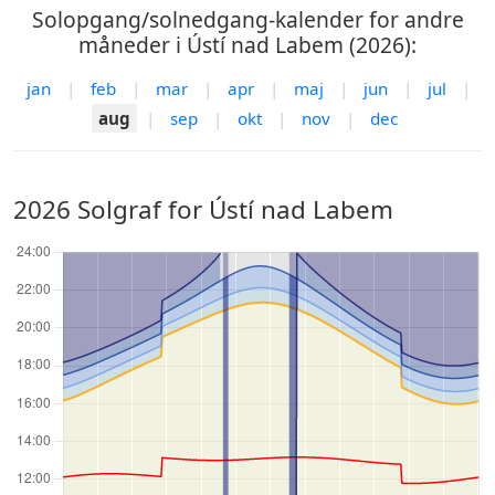
Solopgang/solnedgang-kalender for andre
måneder i Ústí nad Labem (2026):
jan
|
feb
|
mar
|
apr
|
maj
|
jun
|
jul
|
aug
|
sep
|
okt
|
nov
|
dec
2026 Solgraf for Ústí nad Labem