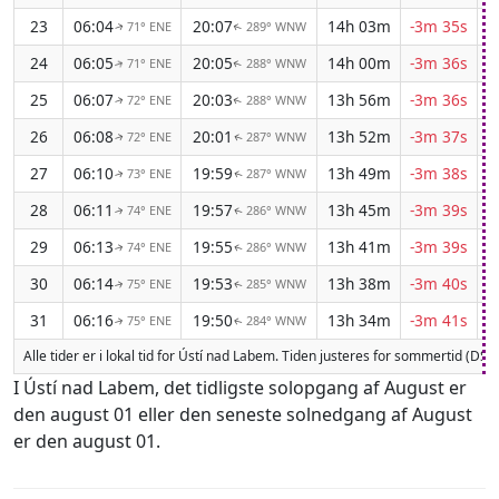
23
06:04
20:07
14h 03m
-3m 35s
71° ENE
289° WNW
↑
↑
24
06:05
20:05
14h 00m
-3m 36s
71° ENE
288° WNW
↑
↑
25
06:07
20:03
13h 56m
-3m 36s
72° ENE
288° WNW
↑
↑
26
06:08
20:01
13h 52m
-3m 37s
72° ENE
287° WNW
↑
↑
27
06:10
19:59
13h 49m
-3m 38s
73° ENE
287° WNW
↑
↑
28
06:11
19:57
13h 45m
-3m 39s
74° ENE
286° WNW
↑
↑
29
06:13
19:55
13h 41m
-3m 39s
74° ENE
286° WNW
↑
↑
30
06:14
19:53
13h 38m
-3m 40s
75° ENE
285° WNW
↑
↑
31
06:16
19:50
13h 34m
-3m 41s
75° ENE
284° WNW
↑
↑
Alle tider er i lokal tid for Ústí nad Labem. Tiden justeres for sommertid (DS
I Ústí nad Labem, det tidligste solopgang af August er
den august 01 eller den seneste solnedgang af August
er den august 01.